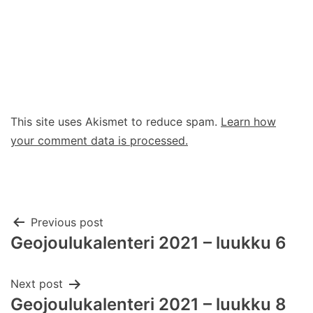
This site uses Akismet to reduce spam.
Learn how
your comment data is processed.
Post
Previous post
Geojoulukalenteri 2021 – luukku 6
navigation
Next post
Geojoulukalenteri 2021 – luukku 8