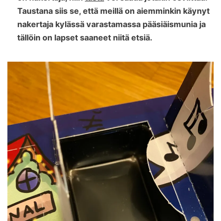
Taustana siis se, että meillä on aiemminkin käynyt
nakertaja kylässä varastamassa pääsiäismunia ja
tällöin on lapset saaneet niitä etsiä.