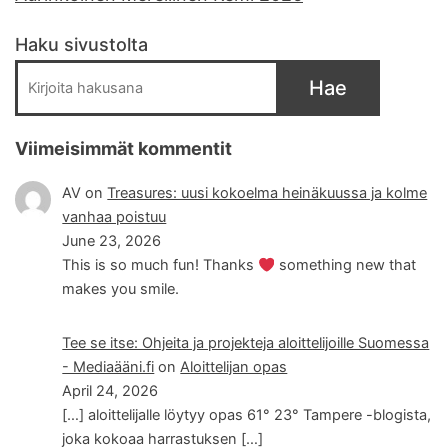
Haku sivustolta
Hae
Viimeisimmät kommentit
AV
on
Treasures: uusi kokoelma heinäkuussa ja kolme
vanhaa poistuu
June 23, 2026
This is so much fun! Thanks
something new that
makes you smile.
Tee se itse: Ohjeita ja projekteja aloittelijoille Suomessa
- Mediaääni.fi
on
Aloittelijan opas
April 24, 2026
[…] aloittelijalle löytyy opas 61° 23° Tampere -blogista,
joka kokoaa harrastuksen […]