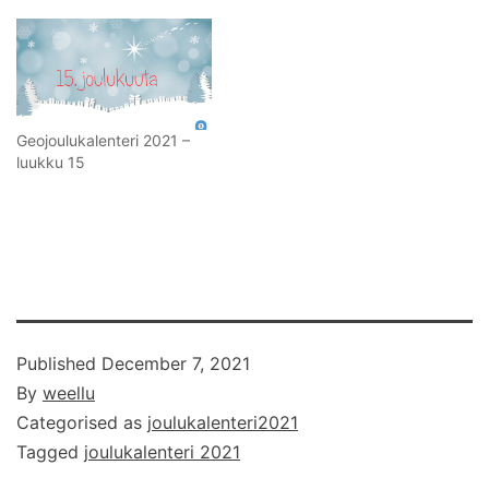
Geojoulukalenteri 2021 –
luukku 15
Published
December 7, 2021
By
weellu
Categorised as
joulukalenteri2021
Tagged
joulukalenteri 2021