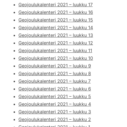
Geojoulukalenteri 2021 – luukku 17
Geojoulukalenteri 2021 – luukku 16
Geojoulukalenteri 2021 – luukku 15
Geojoulukalenteri 2021 – luukku 14
Geojoulukalenteri 2021 – luukku 13
Geojoulukalenteri 2021 – luukku 12
Geojoulukalenteri 2021 – luukku 11
Geojoulukalenteri 2021 – luukku 10
Geojoulukalenteri 2021 – luukku 9
Geojoulukalenteri 2021 – luukku 8
Geojoulukalenteri 2021 – luukku 7
Geojoulukalenteri 2021 – luukku 6
Geojoulukalenteri 2021 – luukku 5
Geojoulukalenteri 2021 – luukku 4
Geojoulukalenteri 2021 – luukku 3
Geojoulukalenteri 2021 – luukku 2
Geojoulukalenteri 2021 – luukku 1