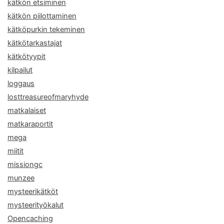
kätkön etsiminen
kätkön piilottaminen
kätköpurkin tekeminen
kätkötarkastajat
kätkötyypit
kilpailut
loggaus
losttreasureofmaryhyde
matkalaiset
matkaraportit
mega
miitit
missiongc
munzee
mysteerikätköt
mysteerityökalut
Opencaching