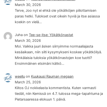
March 30, 2026
Terve, Joo nyt ei ehkä ole yökätköjen piilottamisen
paras hetki. Tulokset ovat oikein hyviä ja itse asiassa
koekin on vielä…
Juha
on
Tee-se-itse: Yökätkönastat
March 30, 2026
Moi. Vaikka juuri äsken siirryimme normaaliajasta
kesäaikaan, niin silti kysymykseni koskee yökätköilyä.
Minkälaisia tuloksia yökätkönastojen koe tuotti?
Ensimmäinen etsimäni kätkö…
weellu
on
Kuukausi Rauman megaan
March 25, 2026
Kiitos OJ nokkelasta kommentista. Kuten varmasti
tiedät, niin Kemissä on 4.7. tulossa mega-tapahtuma ja
Pietarsaaressa elokuun 1. päivä.