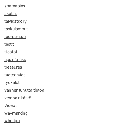
shareables
sketsit
talvikätköily
taskulamput
tee-se-itse
testit
tilastot
tips'n'tricks
treasures
tuotearviot
työkalut
vanhentunutta tietoa
vempainkätkö
Videot
waymarking
wherigo