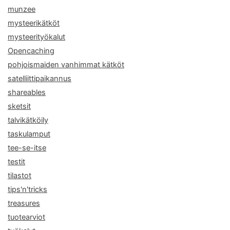
munzee
mysteerikätköt
mysteerityökalut
Opencaching
pohjoismaiden vanhimmat kätköt
satelliittipaikannus
shareables
sketsit
talvikätköily
taskulamput
tee-se-itse
testit
tilastot
tips'n'tricks
treasures
tuotearviot