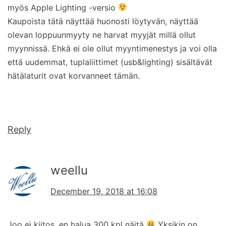
myös Apple Lighting -versio
Kaupoista tätä näyttää huonosti löytyvän, näyttää
olevan loppuunmyyty ne harvat myyjät millä ollut
myynnissä. Ehkä ei ole ollut myyntimenestys ja voi olla
että uudemmat, tuplaliittimet (usb&lighting) sisältävät
hätälaturit ovat korvanneet tämän.
Reply
weellu
December 19, 2018 at 16:08
Joo ei kiitos, en halua 300 kpl näitä
Yksikin on