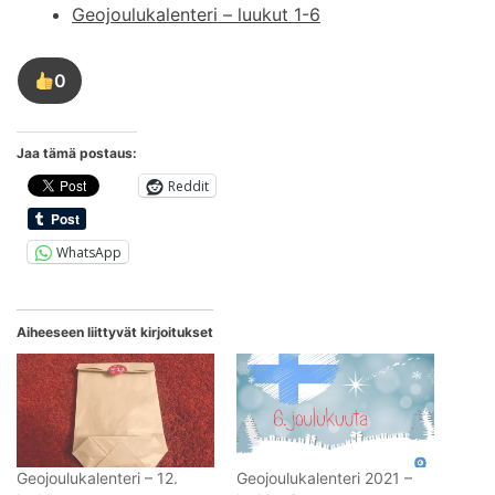
Geojoulukalenteri – luukut 1-6
0
Tykkää
tästä
kirjoituksesta
Jaa tämä postaus:
Reddit
WhatsApp
Aiheeseen liittyvät kirjoitukset
Geojoulukalenteri – 12.
Geojoulukalenteri 2021 –