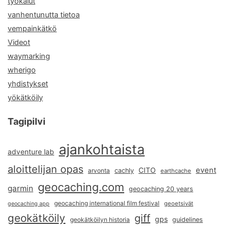
työkalut
vanhentunutta tietoa
vempainkätkö
Videot
waymarking
wherigo
yhdistykset
yökätköily
Tagipilvi
ajankohtaista
adventure lab
aloittelijan opas
event
CITO
arvonta
cachly
earthcache
geocaching.com
garmin
geocaching 20 years
geocaching international film festival
geoetsivät
geocaching app
geokätköily
giff
gps
geokätköilyn historia
guidelines