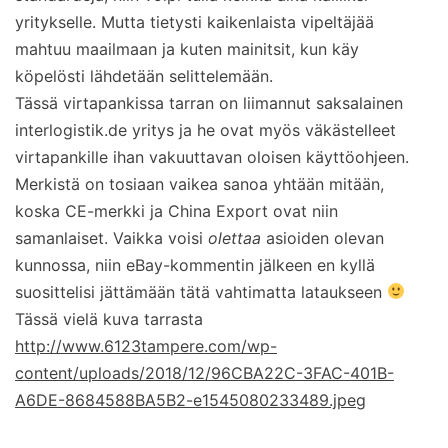
yritykselle. Mutta tietysti kaikenlaista vipeltäjää
mahtuu maailmaan ja kuten mainitsit, kun käy
köpelösti lähdetään selittelemään.
Tässä virtapankissa tarran on liimannut saksalainen
interlogistik.de yritys ja he ovat myös väkästelleet
virtapankille ihan vakuuttavan oloisen käyttöohjeen.
Merkistä on tosiaan vaikea sanoa yhtään mitään,
koska CE-merkki ja China Export ovat niin
samanlaiset. Vaikka voisi
olettaa
asioiden olevan
kunnossa, niin eBay-kommentin jälkeen en kyllä
suosittelisi jättämään tätä vahtimatta lataukseen
Tässä vielä kuva tarrasta
http://www.6123tampere.com/wp-
content/uploads/2018/12/96CBA22C-3FAC-401B-
A6DE-8684588BA5B2-e1545080233489.jpeg