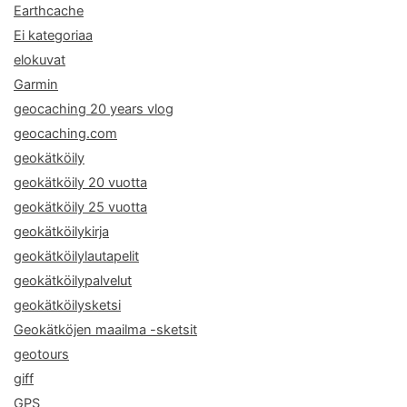
Earthcache
Ei kategoriaa
elokuvat
Garmin
geocaching 20 years vlog
geocaching.com
geokätköily
geokätköily 20 vuotta
geokätköily 25 vuotta
geokätköilykirja
geokätköilylautapelit
geokätköilypalvelut
geokätköilysketsi
Geokätköjen maailma -sketsit
geotours
giff
GPS