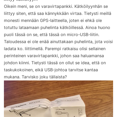
Oikein meni, se on varavirtapankki. Kätköilyynhän se
liittyy siten, että saa kännykkään virtaa. Tietysti meillä
monesti mennään GPS-laitteella, joten ei ehkä ole
totuttu lataamaan puhelinta kätköillessä. Ainoa huono
puoli tässä on se, että tässä on micro-USB-liitin.
Taloudessa ei ole enää ainuttakaan puhelinta, jota voisi
ladata ko. liittimellä. Parempi ratkaisu olisi sellainen
perinteinen varavirtapankki, johon saa haluamansa
johdon kiinni. Tietysti tässä on ollut se idea, että on
taskukokoinen, eikä USB-johtoa tarvitse kantaa
mukana. Tarvisko joku tällaista?