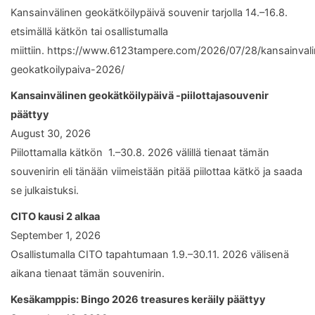
Kansainvälinen geokätköilypäivä souvenir tarjolla 14.–16.8.
etsimällä kätkön tai osallistumalla
miittiin. https://www.6123tampere.com/2026/07/28/kansainval
geokatkoilypaiva-2026/
Kansainvälinen geokätköilypäivä -piilottajasouvenir
päättyy
August 30, 2026
Piilottamalla kätkön 1.–30.8. 2026 välillä tienaat tämän
souvenirin eli tänään viimeistään pitää piilottaa kätkö ja saada
se julkaistuksi.
CITO kausi 2 alkaa
September 1, 2026
Osallistumalla CITO tapahtumaan 1.9.–30.11. 2026 välisenä
aikana tienaat tämän souvenirin.
Kesäkamppis: Bingo 2026 treasures keräily päättyy