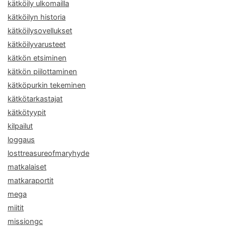
kätköily ulkomailla
kätköilyn historia
kätköilysovellukset
kätköilyvarusteet
kätkön etsiminen
kätkön piilottaminen
kätköpurkin tekeminen
kätkötarkastajat
kätkötyypit
kilpailut
loggaus
losttreasureofmaryhyde
matkalaiset
matkaraportit
mega
miitit
missiongc