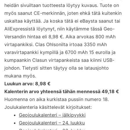
heidän sivuiltaan tuotteesta löytyy kuvaus. Tuote on
myös saanut CE-merkinnän, joten ehkä tätä kuitenkin
uskaltaa käyttää. Ja koska tätä ei eBaysta saanut tai
AliExpressistä löytynyt, niin käytämme tässä Geo-
Versandin hintaa eli 8,98 €. Aika arvokas 800 mAh
virtapankiksi. Clas Ohlsonilta irtoaa 3350 mAh
varavirtapankki kympillä ja 6700 mAh 15 eurolla ja
kumpaankin Clasun virtapankeista saa kiinni USB-
johdon. Tietysti sitten täytyy olla se latausjohto
mukana myös.
Luukun arvo: 8,98 €
Kalenterin arvo yhteensä tähän mennessä 49,18 €
Huomenna on aika kurkistaa pussiin numero 18.
Joulukalenteria käsittelevät kirjoitukset:
Geojoulukalenteri – jälkipyykki
Geojoulukalenteri – 24. luukku