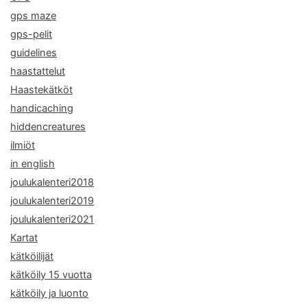
gps maze
gps-pelit
guidelines
haastattelut
Haastekätköt
handicaching
hiddencreatures
ilmiöt
in english
joulukalenteri2018
joulukalenteri2019
joulukalenteri2021
Kartat
kätköilijät
kätköily 15 vuotta
kätköily ja luonto