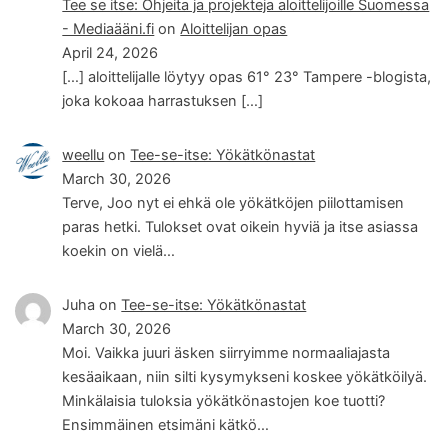
Tee se itse: Ohjeita ja projekteja aloittelijoille Suomessa
- Mediaääni.fi
on
Aloittelijan opas
April 24, 2026
[…] aloittelijalle löytyy opas 61° 23° Tampere -blogista,
joka kokoaa harrastuksen […]
weellu
on
Tee-se-itse: Yökätkönastat
March 30, 2026
Terve, Joo nyt ei ehkä ole yökätköjen piilottamisen
paras hetki. Tulokset ovat oikein hyviä ja itse asiassa
koekin on vielä…
Juha
on
Tee-se-itse: Yökätkönastat
March 30, 2026
Moi. Vaikka juuri äsken siirryimme normaaliajasta
kesäaikaan, niin silti kysymykseni koskee yökätköilyä.
Minkälaisia tuloksia yökätkönastojen koe tuotti?
Ensimmäinen etsimäni kätkö…