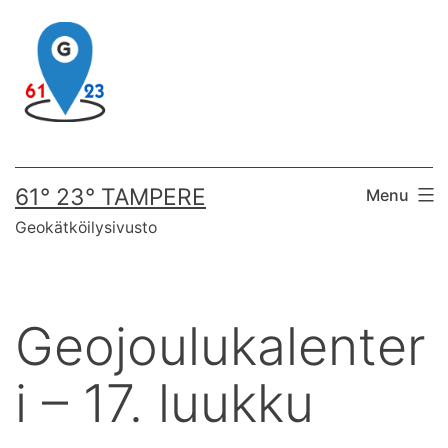
Skip
to
content
61° 23° TAMPERE
Menu
Geokätköilysivusto
Geojoulukalenter
i – 17. luukku