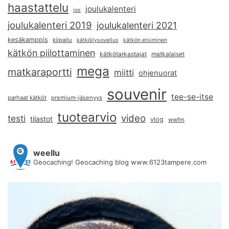
haastattelu
joulukalenteri
ios
joulukalenteri 2019
joulukalenteri 2021
kesäkamppis
kilpailu
kätköilysovellus
kätkön etsiminen
kätkön piilottaminen
kätkötarkastajat
matkalaiset
mega
matkaraportti
miitti
ohjenuorat
souvenir
tee-se-itse
parhaat kätköt
premium-jäsenyys
tuotearvio
video
testi
tilastot
vlog
wwfm
weellu
Geocaching! Geocaching blog www.6123tampere.com