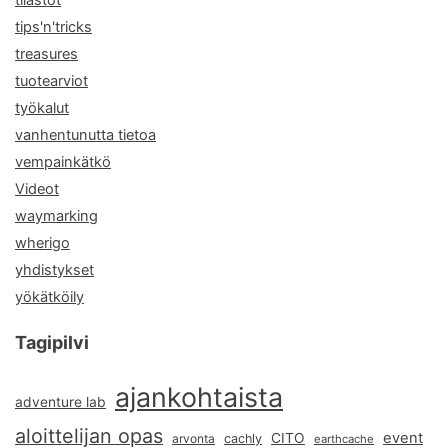
tips'n'tricks
treasures
tuotearviot
työkalut
vanhentunutta tietoa
vempainkätkö
Videot
waymarking
wherigo
yhdistykset
yökätköily
Tagipilvi
ajankohtaista
adventure lab
aloittelijan opas
event
CITO
arvonta
cachly
earthcache