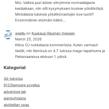
Moi. Vaikka juuri äsken siirryimme normaaliajasta
kesäaikaan, niin silti kysymykseni koskee yökätköilyä.
Minkälaisia tuloksia yökätkönastojen koe tuotti?
Ensimmäinen etsimäni kätkö…
weellu
on
Kuukausi Rauman megaan
March 25, 2026
Kiitos OJ nokkelasta kommentista. Kuten varmasti
tiedät, niin Kemissä on 4.7. tulossa mega-tapahtuma ja
Pietarsaaressa elokuun 1. päivä.
Kategoriat
3d-tulostus
6123tampere sovellus
adventure lab
ajankohtaista
aloittelijan opas