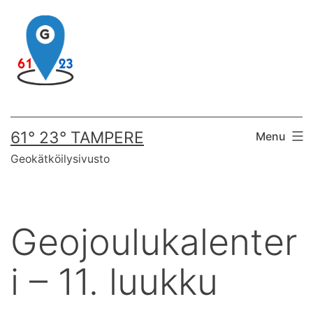
Skip
to
content
61° 23° TAMPERE
Menu
Geokätköilysivusto
Geojoulukalenter
i – 11. luukku