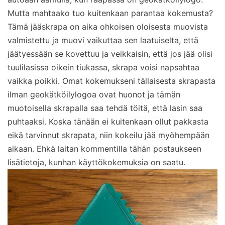
Mutta mahtaako tuo kuitenkaan parantaa kokemusta?
Tämä jääskrapa on aika ohkoisen oloisesta muovista
valmistettu ja muovi vaikuttaa sen laatuiselta, että
jäätyessään se kovettuu ja veikkaisin, että jos jää olisi
tuulilasissa oikein tiukassa, skrapa voisi napsahtaa
vaikka poikki. Omat kokemukseni tällaisesta skrapasta
ilman geokätköilylogoa ovat huonot ja tämän
muotoisella skrapalla saa tehdä töitä, että lasin saa
puhtaaksi. Koska tänään ei kuitenkaan ollut pakkasta
eikä tarvinnut skrapata, niin kokeilu jää myöhempään
aikaan. Ehkä laitan kommentilla tähän postaukseen
lisätietoja, kunhan käyttökokemuksia on saatu.