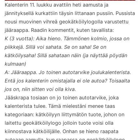
Kalenterin 11. luukku avattiin heti aamusta ja
jännityksellä kurkattiin täysin littanaan pussiin. Pussista
nousi muovinen vihreä geokätköilylogolla varustettu
jääraappa. Raadin kommentit, kuten tavallista:
K (3 vuotta): Aika hieno. Tämmönen kolmio, jossa on
piikkejä. Sillä voi sahata. Se on saha! Se on
kätköilysaha! Sillä sahataan näin (ja näyttää pöydän
kulmaan)
A: Jääraappa. Jo toinen autotarvike joulukalenterista.
Entä jos kalenterin omistajalla ei ole autoa? Toisaalta
jos on, niin sitten voi olla kiva.
Jääskrapa tosiaan on jo toinen autotarvike, joka
kalenterista tulee. Tämä mielestäni menee taas
kategoriaan: kätköilyyn liittymätön tuote, johon on
laitettu geokätköilylogo jolloin tuote voisi olla
kiinnostava kätköilijälle. Onhan se hieno raapata
autoaan aamulla, kun raapassa on geokätköilylogo.