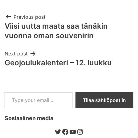
Post
Previous post
Viisi uutta maata saa tänäkin
navigation
vuonna oman souvenirin
Next post
Geojoulukalenteri – 12. luukku
Type your email…
Tilaa sähköpostiin
Sosiaalinen media
Twitter
Facebook
YouTube
Instagram