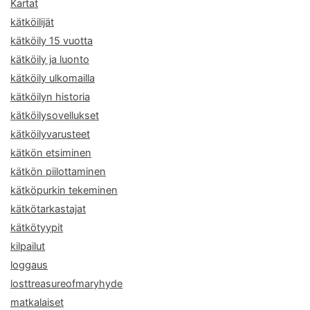
Kartat
kätköilijät
kätköily 15 vuotta
kätköily ja luonto
kätköily ulkomailla
kätköilyn historia
kätköilysovellukset
kätköilyvarusteet
kätkön etsiminen
kätkön piilottaminen
kätköpurkin tekeminen
kätkötarkastajat
kätkötyypit
kilpailut
loggaus
losttreasureofmaryhyde
matkalaiset