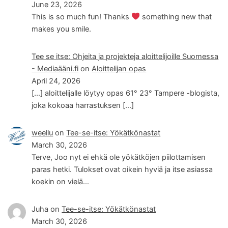
June 23, 2026
This is so much fun! Thanks
something new that
makes you smile.
Tee se itse: Ohjeita ja projekteja aloittelijoille Suomessa
- Mediaääni.fi
on
Aloittelijan opas
April 24, 2026
[…] aloittelijalle löytyy opas 61° 23° Tampere -blogista,
joka kokoaa harrastuksen […]
weellu
on
Tee-se-itse: Yökätkönastat
March 30, 2026
Terve, Joo nyt ei ehkä ole yökätköjen piilottamisen
paras hetki. Tulokset ovat oikein hyviä ja itse asiassa
koekin on vielä…
Juha
on
Tee-se-itse: Yökätkönastat
March 30, 2026