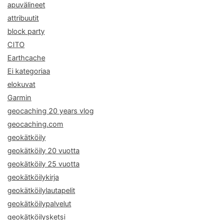
apuvälineet
attribuutit
block party
CITO
Earthcache
Ei kategoriaa
elokuvat
Garmin
geocaching 20 years vlog
geocaching.com
geokätköily
geokätköily 20 vuotta
geokätköily 25 vuotta
geokätköilykirja
geokätköilylautapelit
geokätköilypalvelut
geokätköilysketsi