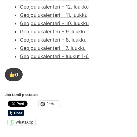
Geojoulukalenteri – 12. luukku
Geojoulukalenteri – 11. luukku
Geojoulukalenteri – 10. luukku
Geojoulukalenteri – 9. luukku
Geojoulukalenteri – 8. luukku
Geojoulukalenteri – 7. luukku
Geojoulukalenteri – luukut 1-6
0
Tykkää
tästä
kirjoituksesta
Jaa tämä postaus:
Reddit
WhatsApp