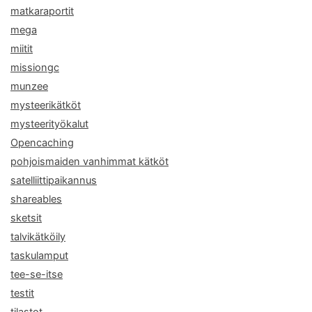
matkaraportit
mega
miitit
missiongc
munzee
mysteerikätköt
mysteerityökalut
Opencaching
pohjoismaiden vanhimmat kätköt
satelliittipaikannus
shareables
sketsit
talvikätköily
taskulamput
tee-se-itse
testit
tilastot