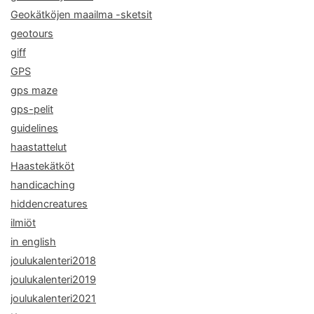
Geokätköjen maailma -sketsit
geotours
giff
GPS
gps maze
gps-pelit
guidelines
haastattelut
Haastekätköt
handicaching
hiddencreatures
ilmiöt
in english
joulukalenteri2018
joulukalenteri2019
joulukalenteri2021