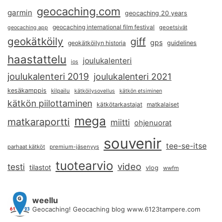
geocaching.com
garmin
geocaching 20 years
geocaching international film festival
geoetsivät
geocaching app
geokätköily
giff
gps
geokätköilyn historia
guidelines
haastattelu
joulukalenteri
ios
joulukalenteri 2019
joulukalenteri 2021
kesäkamppis
kilpailu
kätköilysovellus
kätkön etsiminen
kätkön piilottaminen
kätkötarkastajat
matkalaiset
mega
matkaraportti
miitti
ohjenuorat
souvenir
tee-se-itse
parhaat kätköt
premium-jäsenyys
tuotearvio
video
testi
tilastot
vlog
wwfm
weellu
Geocaching! Geocaching blog www.6123tampere.com