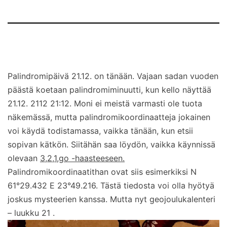
Palindromipäivä 21.12. on tänään. Vajaan sadan vuoden
päästä koetaan palindromiminuutti, kun kello näyttää
21.12. 2112 21:12. Moni ei meistä varmasti ole tuota
näkemässä, mutta palindromikoordinaatteja jokainen
voi käydä todistamassa, vaikka tänään, kun etsii
sopivan kätkön. Siitähän saa löydön, vaikka käynnissä
olevaan
3,2,1,go -haasteeseen.
Palindromikoordinaatithan ovat siis esimerkiksi N
61°29.432 E 23°49.216. Tästä tiedosta voi olla hyötyä
joskus mysteerien kanssa. Mutta nyt geojoulukalenteri
– luukku 21 .