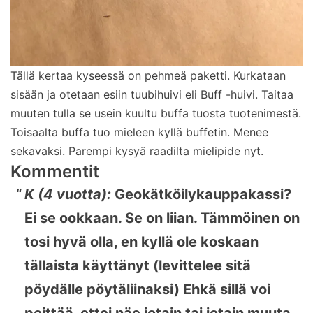
Tällä kertaa kyseessä on pehmeä paketti. Kurkataan
sisään ja otetaan esiin tuubihuivi eli Buff -huivi. Taitaa
muuten tulla se usein kuultu buffa tuosta tuotenimestä.
Toisaalta buffa tuo mieleen kyllä buffetin. Menee
sekavaksi. Parempi kysyä raadilta mielipide nyt.
Kommentit
K (4 vuotta):
Geokätköilykauppakassi?
Ei se ookkaan. Se on liian. Tämmöinen on
tosi hyvä olla, en kyllä ole koskaan
tällaista käyttänyt (levittelee sitä
pöydälle pöytäliinaksi) Ehkä sillä voi
peittää, ettei näe jotain tai jotain muuta.