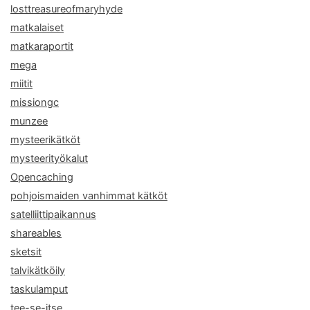
losttreasureofmaryhyde
matkalaiset
matkaraportit
mega
miitit
missiongc
munzee
mysteerikätköt
mysteerityökalut
Opencaching
pohjoismaiden vanhimmat kätköt
satelliittipaikannus
shareables
sketsit
talvikätköily
taskulamput
tee-se-itse