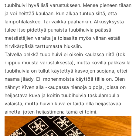
tuubihuivi hyvä lisä varustukseen. Menee pieneen tilaan
ja voi heittää kaulaan, kun alkaa tuntua siltä, että
lämpötilalaskee. Tai vaikka päähänkin. Alkusyksystä
tulee itse pidettyä punaista tuubihuivia päässä
metsästäjien varalta ja toisaalta myös vähän estää
hirvikärpäsiä tarttumasta hiuksiin.
Talvella pelkkä tuubihuivi ei oikein kaulassa riitä (toki
riippuu muusta varustuksesta), mutta kovilla pakkasilla
tuubihuivia on tullut käytettyä kasvojen suojana, ettei
naama jäädy. Eli monenmoista käyttöä tälle on. Olen
nähnyt Kiven alla -kaupassa hienoja pipoja, joissa on
heijastava kuva ja koitin tuubihuivia taskulampulla
valaista, mutta huivin kuva ei taida olla heijastavaa
ainetta, joten heijastimena tämä ei toimi.