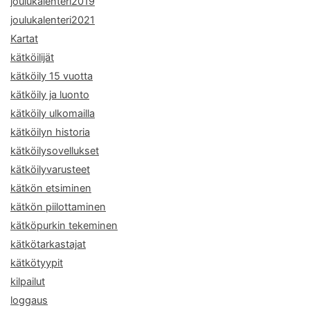
joulukalenteri2019
joulukalenteri2021
Kartat
kätköilijät
kätköily 15 vuotta
kätköily ja luonto
kätköily ulkomailla
kätköilyn historia
kätköilysovellukset
kätköilyvarusteet
kätkön etsiminen
kätkön piilottaminen
kätköpurkin tekeminen
kätkötarkastajat
kätkötyypit
kilpailut
loggaus