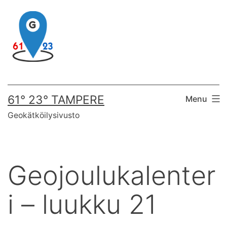
Skip
to
content
61° 23° TAMPERE
Menu
Geokätköilysivusto
Geojoulukalenter
i – luukku 21