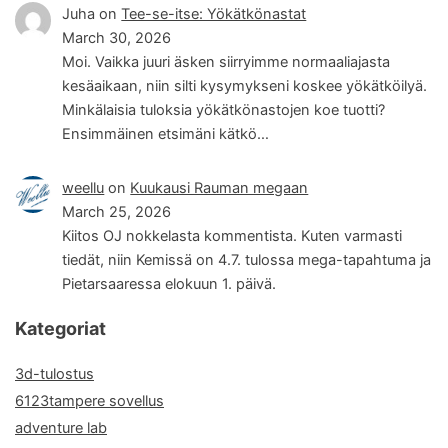
Juha
on
Tee-se-itse: Yökätkönastat
March 30, 2026
Moi. Vaikka juuri äsken siirryimme normaaliajasta
kesäaikaan, niin silti kysymykseni koskee yökätköilyä.
Minkälaisia tuloksia yökätkönastojen koe tuotti?
Ensimmäinen etsimäni kätkö…
weellu
on
Kuukausi Rauman megaan
March 25, 2026
Kiitos OJ nokkelasta kommentista. Kuten varmasti
tiedät, niin Kemissä on 4.7. tulossa mega-tapahtuma ja
Pietarsaaressa elokuun 1. päivä.
Kategoriat
3d-tulostus
6123tampere sovellus
adventure lab