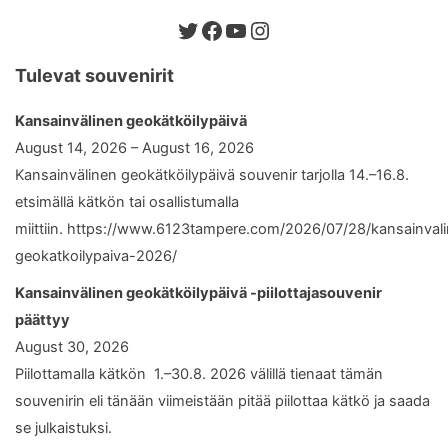
Twitter
Facebook
YouTube
Instagram
Tulevat souvenirit
Kansainvälinen geokätköilypäivä
August 14, 2026 – August 16, 2026
Kansainvälinen geokätköilypäivä souvenir tarjolla 14.–16.8.
etsimällä kätkön tai osallistumalla
miittiin. https://www.6123tampere.com/2026/07/28/kansainval
geokatkoilypaiva-2026/
Kansainvälinen geokätköilypäivä -piilottajasouvenir
päättyy
August 30, 2026
Piilottamalla kätkön 1.–30.8. 2026 välillä tienaat tämän
souvenirin eli tänään viimeistään pitää piilottaa kätkö ja saada
se julkaistuksi.