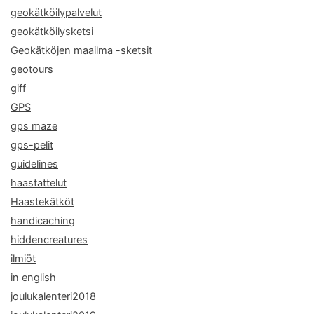
geokätköilypalvelut
geokätköilysketsi
Geokätköjen maailma -sketsit
geotours
giff
GPS
gps maze
gps-pelit
guidelines
haastattelut
Haastekätköt
handicaching
hiddencreatures
ilmiöt
in english
joulukalenteri2018