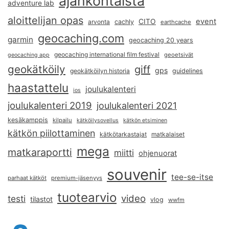
ajankohtaista
adventure lab
aloittelijan opas
event
CITO
arvonta
cachly
earthcache
geocaching.com
garmin
geocaching 20 years
geocaching international film festival
geoetsivät
geocaching app
geokätköily
giff
gps
geokätköilyn historia
guidelines
haastattelu
joulukalenteri
ios
joulukalenteri 2019
joulukalenteri 2021
kesäkamppis
kilpailu
kätköilysovellus
kätkön etsiminen
kätkön piilottaminen
kätkötarkastajat
matkalaiset
mega
matkaraportti
miitti
ohjenuorat
souvenir
tee-se-itse
parhaat kätköt
premium-jäsenyys
tuotearvio
video
testi
tilastot
vlog
wwfm