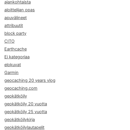
ajankohtaista
aloittelijan opas
apuvälineet
attribuutit
block party
CITO
Earthcache
Ei kategoriaa
elokuvat
Garmin
geocaching 20 years vlog
geocaching.com
geokätköily
geokätköily 20 vuotta
geokätköily 25 vuotta
geokätköilykirja
geokätköilylautapelit