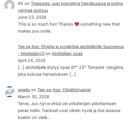
AV
on
Treasures: uusi kokoelma heinäkuussa ja kolme
vanhaa poistuu
June 23, 2026
This is so much fun! Thanks
something new that
makes you smile.
Tee se itse: Ohjeita ja projekteja aloittelijoille Suomessa
- Mediaääni.fi
on
Aloittelijan opas
April 24, 2026
[…] aloittelijalle löytyy opas 61° 23° Tampere -blogista,
joka kokoaa harrastuksen […]
weellu
on
Tee-se-itse: Yökätkönastat
March 30, 2026
Terve, Joo nyt ei ehkä ole yökätköjen piilottamisen
paras hetki. Tulokset ovat oikein hyviä ja itse asiassa
koekin on vielä…