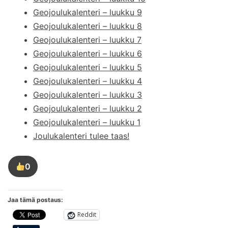
Geojoulukalenteri – luukku 9
Geojoulukalenteri – luukku 8
Geojoulukalenteri – luukku 7
Geojoulukalenteri – luukku 6
Geojoulukalenteri – luukku 5
Geojoulukalenteri – luukku 4
Geojoulukalenteri – luukku 3
Geojoulukalenteri – luukku 2
Geojoulukalenteri – luukku 1
Joulukalenteri tulee taas!
0
Tykkää
tästä
kirjoituksesta
Jaa tämä postaus:
Reddit