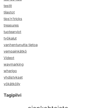
testit
tilastot
tips'n'tricks
treasures
tuotearviot
työkalut
vanhentunutta tietoa
vempainkätkö
Videot
waymarking
wherigo
yhdistykset
yökätköily
Tagipilvi