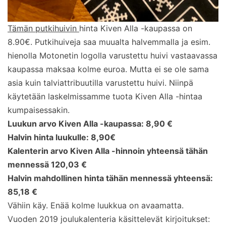
Tämän putkihuivin
hinta Kiven Alla -kaupassa on
8.90€. Putkihuiveja saa muualta halvemmalla ja esim.
hienolla Motonetin logolla varustettu huivi vastaavassa
kaupassa maksaa kolme euroa. Mutta ei se ole sama
asia kuin talviattribuutilla varustettu huivi. Niinpä
käytetään laskelmissamme tuota Kiven Alla -hintaa
kumpaisessakin.
Luukun arvo Kiven Alla -kaupassa: 8,90 €
Halvin hinta luukulle: 8,90€
Kalenterin arvo Kiven Alla -hinnoin yhteensä tähän
mennessä 120,03 €
Halvin mahdollinen hinta tähän mennessä yhteensä:
85,18 €
Vähiin käy. Enää kolme luukkua on avaamatta.
Vuoden 2019 joulukalenteria käsittelevät kirjoitukset: