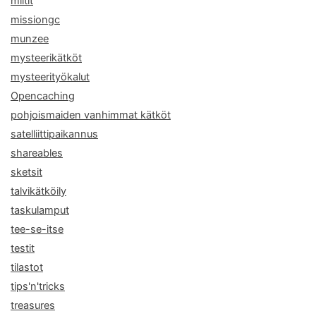
miitit
missiongc
munzee
mysteerikätköt
mysteerityökalut
Opencaching
pohjoismaiden vanhimmat kätköt
satelliittipaikannus
shareables
sketsit
talvikätköily
taskulamput
tee-se-itse
testit
tilastot
tips'n'tricks
treasures