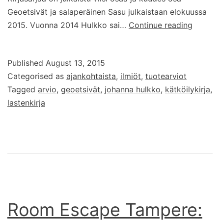
Geoetsivät ja salaperäinen Sasu julkaistaan elokuussa
Geoets
2015. Vuonna 2014 Hulkko sai…
Continue reading
-
lastenki
Published
August 13, 2015
Categorised as
ajankohtaista
,
ilmiöt
,
tuotearviot
Tagged
arvio
,
geoetsivät
,
johanna hulkko
,
kätköilykirja
,
lastenkirja
Room Escape Tampere: