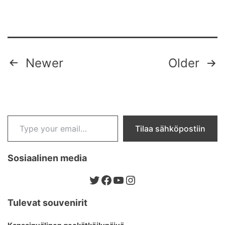
Posts
Newer
Older
pagination
Type your email…
Tilaa sähköpostiin
Sosiaalinen media
Twitter
Facebook
YouTube
Instagram
Tulevat souvenirit