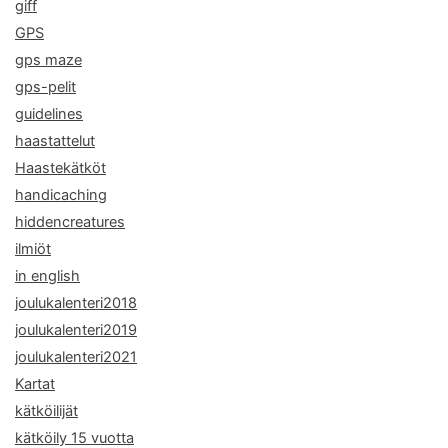
giff
GPS
gps maze
gps-pelit
guidelines
haastattelut
Haastekätköt
handicaching
hiddencreatures
ilmiöt
in english
joulukalenteri2018
joulukalenteri2019
joulukalenteri2021
Kartat
kätköilijät
kätköily 15 vuotta