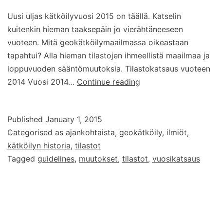
Uusi uljas kätköilyvuosi 2015 on täällä. Katselin
kuitenkin hieman taaksepäin jo vierähtäneeseen
vuoteen. Mitä geokätköilymaailmassa oikeastaan
tapahtui? Alla hieman tilastojen ihmeellistä maailmaa ja
loppuvuoden sääntömuutoksia. Tilastokatsaus vuoteen
Katsaus
2014 Vuosi 2014…
Continue reading
päättyneeseen
geokätköilyvuoteen
Published
January 1, 2015
2014
Categorised as
ajankohtaista
,
geokätköily
,
ilmiöt
,
kätköilyn historia
,
tilastot
Tagged
guidelines
,
muutokset
,
tilastot
,
vuosikatsaus