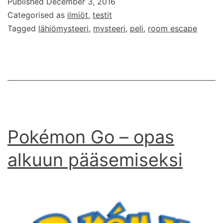
Published
December 3, 2016
Categorised as
ilmiöt
,
testit
Tagged
lähiömysteeri
,
mysteeri
,
peli
,
room escape
Pokémon Go – opas
alkuun pääsemiseksi