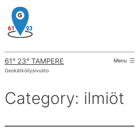
Skip
to
content
61° 23° TAMPERE
Menu
Geokätköilysivusto
Category:
ilmiöt