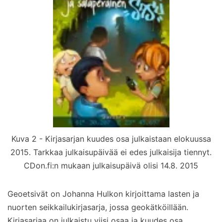
Kuva 2 - Kirjasarjan kuudes osa julkaistaan elokuussa
2015. Tarkkaa julkaisupäivää ei edes julkaisija tiennyt.
CDon.fi:n mukaan julkaisupäivä olisi 14.8. 2015
Geoetsivät on Johanna Hulkon kirjoittama lasten ja
nuorten seikkailukirjasarja, jossa geokätköillään.
Kirjasarjaa on julkaistu viisi osaa ja kuudes osa