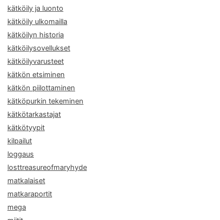
kätköily ja luonto
kätköily ulkomailla
kätköilyn historia
kätköilysovellukset
kätköilyvarusteet
kätkön etsiminen
kätkön piilottaminen
kätköpurkin tekeminen
kätkötarkastajat
kätkötyypit
kilpailut
loggaus
losttreasureofmaryhyde
matkalaiset
matkaraportit
mega