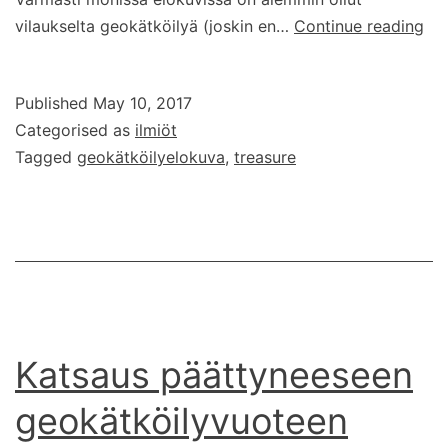
Geo
vilaukselta geokätköilyä (joskin en…
Continue reading
Published
May 10, 2017
Categorised as
ilmiöt
Tagged
geokätköilyelokuva
,
treasure
Katsaus päättyneeseen
geokätköilyvuoteen