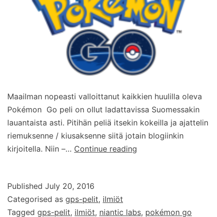
Maailman nopeasti valloittanut kaikkien huulilla oleva
Pokémon Go peli on ollut ladattavissa Suomessakin
lauantaista asti. Pitihän peliä itsekin kokeilla ja ajattelin
riemuksenne / kiusaksenne siitä jotain blogiinkin
Pokémon
kirjoitella. Niin –…
Continue reading
Go
–
Published
July 20, 2016
opas
Categorised as
gps-pelit
,
ilmiöt
alkuun
Tagged
gps-pelit
,
ilmiöt
,
niantic labs
,
pokémon go
pääsemiseksi