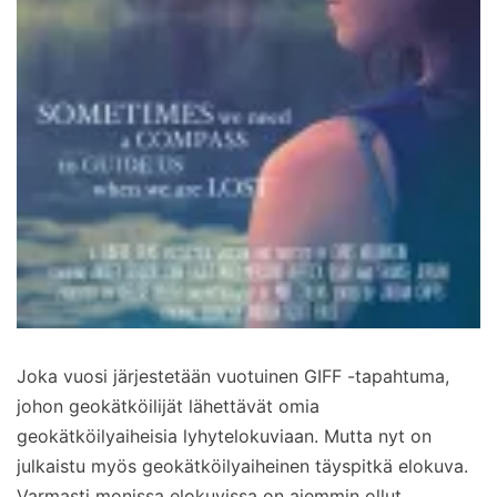
Joka vuosi järjestetään vuotuinen GIFF -tapahtuma,
johon geokätköilijät lähettävät omia
geokätköilyaiheisia lyhytelokuviaan. Mutta nyt on
julkaistu myös geokätköilyaiheinen täyspitkä elokuva.
Varmasti monissa elokuvissa on aiemmin ollut