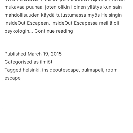
mukavaa puuhaa, joten olikin iloinen yllätys kun sain
mahdollisuuden käydä tutustumassa myös Helsingin
InsideOut Escapeen. InsideOut Escapessa meillä oli
Helsingin
psykologin…
Continue reading
InsideOut
Room
Published
March 19, 2015
Escape
Categorised as
ilmiöt
Tagged
helsinki
,
insideoutescape
,
pulmapeli
,
room
escape