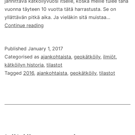
jännittävä kätköilyvuosi itselle, koska meille tulee tänä
vuonna täyteen 10 vuotta tätä harrastusta. Se on
yllättävän pitkä aika. Ja vieläkin sitä muistaa…
Katsaus
Continue reading
päättyneeseen
geokätköilyvuoteen
Published
January 1, 2017
2016
Categorised as
ajankohtaista
,
geokätköily
,
ilmiöt
,
kätköilyn historia
,
tilastot
Tagged
2016
,
ajankohtaista
,
geokätköily
,
tilastot