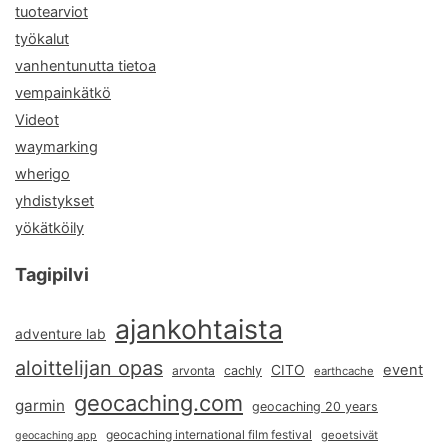
tuotearviot
työkalut
vanhentunutta tietoa
vempainkätkö
Videot
waymarking
wherigo
yhdistykset
yökätköily
Tagipilvi
ajankohtaista
adventure lab
aloittelijan opas
event
CITO
arvonta
cachly
earthcache
geocaching.com
garmin
geocaching 20 years
geocaching international film festival
geoetsivät
geocaching app