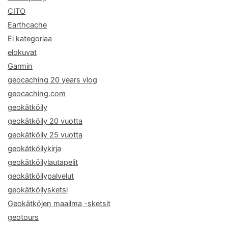
CITO
Earthcache
Ei kategoriaa
elokuvat
Garmin
geocaching 20 years vlog
geocaching.com
geokätköily
geokätköily 20 vuotta
geokätköily 25 vuotta
geokätköilykirja
geokätköilylautapelit
geokätköilypalvelut
geokätköilysketsi
Geokätköjen maailma -sketsit
geotours