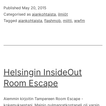
Mob
Published
May 20, 2015
-
Categorised as
ajankohtaista
,
ilmiöt
päivä
Tagged
ajankohtaista
,
flashmob
,
miitti
,
wwfm
lähestyy
Helsingin InsideOut
Room Escape
Aiemmin kirjoitin Tampereen Room Escape -
kokemuksestani. Mainio pulmanratkontapeli oli varsin