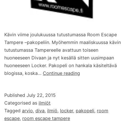
Kävin viime joulukuussa tutustumassa Room Escape
Tampere –pakopeliin. Myöhemmin maaliskuussa kävin
tutustumassa Tampereelle avattuun toiseen
huoneeseen Divaan ja nyt kesällä sitten uusimpaan
huoneeseen Locker. Pakopeli on hankala käsiteltävä
Room
blogissa, koska…
Continue reading
Escape
Tampere:
Published
July 22, 2015
Tarkastusvisiitti
Categorised as
ilmiöt
Tagged
arvio
,
diva
,
ilmiö
,
locker
,
pakopeli
,
room
escape
,
room escape tampere