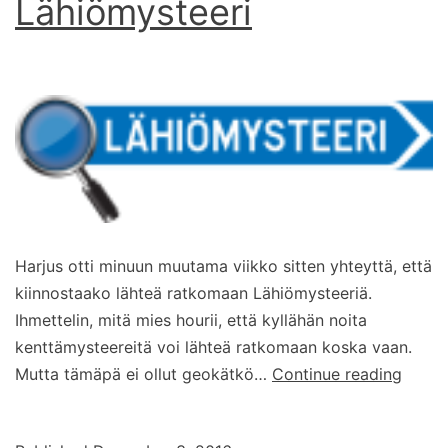
Lähiömysteeri
Harjus otti minuun muutama viikko sitten yhteyttä, että
kiinnostaako lähteä ratkomaan Lähiömysteeriä.
Ihmettelin, mitä mies hourii, että kyllähän noita
kenttämysteereitä voi lähteä ratkomaan koska vaan.
Lähiö
Mutta tämäpä ei ollut geokätkö…
Continue reading