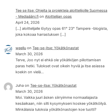
Tee se itse: Ohjeita ja projekteja aloittelijoille Suomessa
- Mediaääni.fi
on
Aloittelijan opas
April 24, 2026
[…] aloittelijalle löytyy opas 61° 23° Tampere -blogista,
joka kokoaa harrastuksen […]
weellu
on
Tee-se-itse: Yökätkönastat
March 30, 2026
Terve, Joo nyt ei ehkä ole yökätköjen piilottamisen
paras hetki. Tulokset ovat oikein hyviä ja itse asiassa
koekin on vielä…
Juha
on
Tee-se-itse: Yökätkönastat
March 30, 2026
Moi. Vaikka juuri äsken siirryimme normaaliajasta
kesäaikaan, niin silti kysymykseni koskee yökätköilyä.
Minkälaisia tuloksia yökätkönastojen koe tuotti?