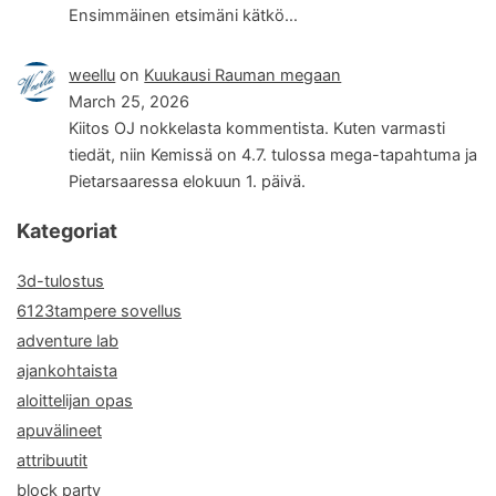
Ensimmäinen etsimäni kätkö…
weellu
on
Kuukausi Rauman megaan
March 25, 2026
Kiitos OJ nokkelasta kommentista. Kuten varmasti
tiedät, niin Kemissä on 4.7. tulossa mega-tapahtuma ja
Pietarsaaressa elokuun 1. päivä.
Kategoriat
3d-tulostus
6123tampere sovellus
adventure lab
ajankohtaista
aloittelijan opas
apuvälineet
attribuutit
block party