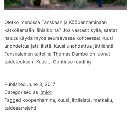
Oletko menossa Tanskaan ja Kööpenhaminaan
kätköilemään lähiaikoina? Jos vastasit kyllä, saatat
haluta käydä myös seuraavassa kohteessa: Kuusi
unohdettua jättiläistä. Kuusi unohdettua jättiläistä
Tanskalainen taiteilija Thomas Dambo on luonut
Tanskan
taideteoksen “Kuusi…
Continue reading
kuusi
unohdettua
Published
June 3, 2017
jättiläistä
Categorised as
ilmiöt
Tagged
kööpenhamina
,
kuusi jättiläistä
,
matkailu
,
taideaarrejahti