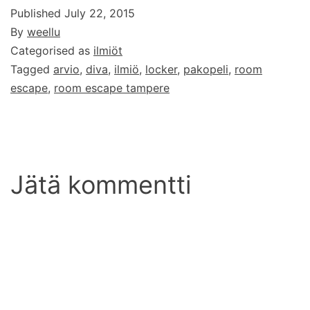
Published
July 22, 2015
By
weellu
Categorised as
ilmiöt
Tagged
arvio
,
diva
,
ilmiö
,
locker
,
pakopeli
,
room
escape
,
room escape tampere
Jätä kommentti