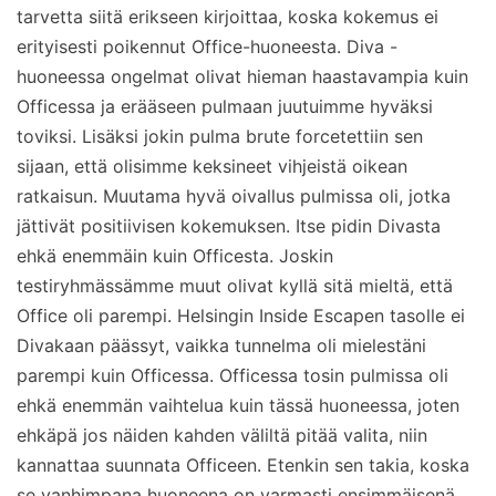
tarvetta siitä erikseen kirjoittaa, koska kokemus ei
erityisesti poikennut Office-huoneesta. Diva -
huoneessa ongelmat olivat hieman haastavampia kuin
Officessa ja erääseen pulmaan juutuimme hyväksi
toviksi. Lisäksi jokin pulma brute forcetettiin sen
sijaan, että olisimme keksineet vihjeistä oikean
ratkaisun. Muutama hyvä oivallus pulmissa oli, jotka
jättivät positiivisen kokemuksen. Itse pidin Divasta
ehkä enemmäin kuin Officesta. Joskin
testiryhmässämme muut olivat kyllä sitä mieltä, että
Office oli parempi. Helsingin Inside Escapen tasolle ei
Divakaan päässyt, vaikka tunnelma oli mielestäni
parempi kuin Officessa. Officessa tosin pulmissa oli
ehkä enemmän vaihtelua kuin tässä huoneessa, joten
ehkäpä jos näiden kahden väliltä pitää valita, niin
kannattaa suunnata Officeen. Etenkin sen takia, koska
se vanhimpana huoneena on varmasti ensimmäisenä