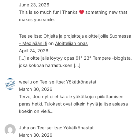
June 23, 2026
This is so much fun! Thanks
something new that
makes you smile.
Tee se itse: Ohjeita ja projekteja aloittelijoille Suomessa
- Mediaääni.fi
on
Aloittelijan opas
April 24, 2026
[…] aloittelijalle löytyy opas 61° 23° Tampere -blogista,
joka kokoaa harrastuksen […]
weellu
on
Tee-se-itse: Yökätkönastat
March 30, 2026
Terve, Joo nyt ei ehkä ole yökätköjen piilottamisen
paras hetki. Tulokset ovat oikein hyviä ja itse asiassa
koekin on vielä…
Juha
on
Tee-se-itse: Yökätkönastat
March 30, 2026