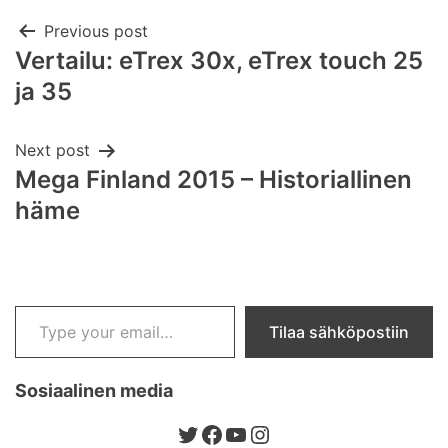
Post
Previous post
Vertailu: eTrex 30x, eTrex touch 25
navigation
ja 35
Next post
Mega Finland 2015 – Historiallinen
häme
Type your email…
Tilaa sähköpostiin
Sosiaalinen media
Twitter
Facebook
YouTube
Instagram