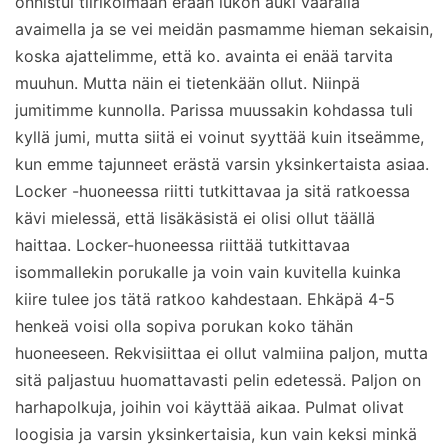
onnistui tiirikoimaan erään lukon auki väärällä
avaimella ja se vei meidän pasmamme hieman sekaisin,
koska ajattelimme, että ko. avainta ei enää tarvita
muuhun. Mutta näin ei tietenkään ollut. Niinpä
jumitimme kunnolla. Parissa muussakin kohdassa tuli
kyllä jumi, mutta siitä ei voinut syyttää kuin itseämme,
kun emme tajunneet erästä varsin yksinkertaista asiaa.
Locker -huoneessa riitti tutkittavaa ja sitä ratkoessa
kävi mielessä, että lisäkäsistä ei olisi ollut täällä
haittaa. Locker-huoneessa riittää tutkittavaa
isommallekin porukalle ja voin vain kuvitella kuinka
kiire tulee jos tätä ratkoo kahdestaan. Ehkäpä 4-5
henkeä voisi olla sopiva porukan koko tähän
huoneeseen. Rekvisiittaa ei ollut valmiina paljon, mutta
sitä paljastuu huomattavasti pelin edetessä. Paljon on
harhapolkuja, joihin voi käyttää aikaa. Pulmat olivat
loogisia ja varsin yksinkertaisia, kun vain keksi minkä