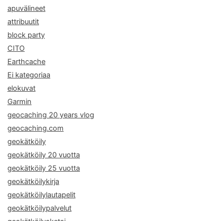
apuvälineet
attribuutit
block party
CITO
Earthcache
Ei kategoriaa
elokuvat
Garmin
geocaching 20 years vlog
geocaching.com
geokätköily
geokätköily 20 vuotta
geokätköily 25 vuotta
geokätköilykirja
geokätköilylautapelit
geokätköilypalvelut