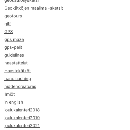
geokätköilysketsi
Geokätköjen maailma -sketsit
geotours
giff
GPS
gps maze
gps-pelit
guidelines
haastattelut
Haastekätköt
handicaching
hiddencreatures
ilmiöt
in english
joulukalenteri2018
joulukalenteri2019
joulukalenteri2021