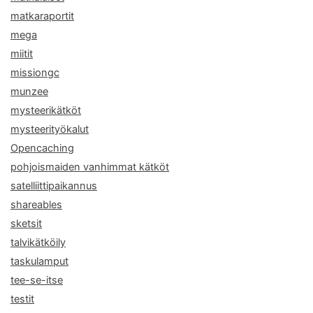
matkaraportit
mega
miitit
missiongc
munzee
mysteerikätköt
mysteerityökalut
Opencaching
pohjoismaiden vanhimmat kätköt
satelliittipaikannus
shareables
sketsit
talvikätköily
taskulamput
tee-se-itse
testit