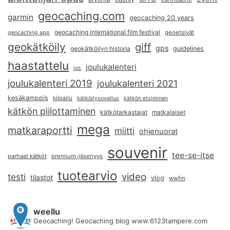
geocaching.com
garmin
geocaching 20 years
geocaching international film festival
geoetsivät
geocaching app
geokätköily
giff
gps
geokätköilyn historia
guidelines
haastattelu
joulukalenteri
ios
joulukalenteri 2019
joulukalenteri 2021
kesäkamppis
kilpailu
kätköilysovellus
kätkön etsiminen
kätkön piilottaminen
kätkötarkastajat
matkalaiset
mega
matkaraportti
miitti
ohjenuorat
souvenir
tee-se-itse
parhaat kätköt
premium-jäsenyys
tuotearvio
video
testi
tilastot
vlog
wwfm
weellu
Geocaching! Geocaching blog www.6123tampere.com