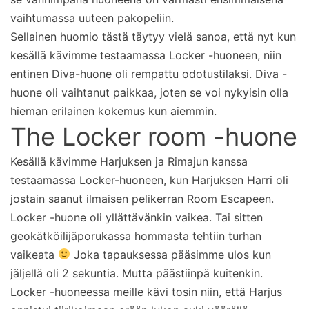
vaihtumassa uuteen pakopeliin.
Sellainen huomio tästä täytyy vielä sanoa, että nyt kun
kesällä kävimme testaamassa Locker -huoneen, niin
entinen Diva-huone oli rempattu odotustilaksi. Diva -
huone oli vaihtanut paikkaa, joten se voi nykyisin olla
hieman erilainen kokemus kun aiemmin.
The Locker room -huone
Kesällä kävimme Harjuksen ja Rimajun kanssa
testaamassa Locker-huoneen, kun Harjuksen Harri oli
jostain saanut ilmaisen pelikerran Room Escapeen.
Locker -huone oli yllättävänkin vaikea. Tai sitten
geokätköilijäporukassa hommasta tehtiin turhan
vaikeata
Joka tapauksessa pääsimme ulos kun
jäljellä oli 2 sekuntia. Mutta päästiinpä kuitenkin.
Locker -huoneessa meille kävi tosin niin, että Harjus