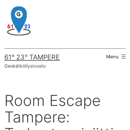
Skip
to
content
61° 23° TAMPERE
Menu
Geokätköilysivusto
Room Escape
Tampere: