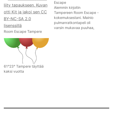
Escape
Aiemmin kirjoitin
Tampereen Room Escape -
kokemuksestani. Mainio
pulmanratkontapeli oli
varsin mukavaa puuhaa,
Room Escape Tampere
joten olikin iloinen yllätys
kun sain mahdollisuuden
käydä tutustumassa myös
Helsingin InsideOut
Escapeen. InsideOut
Escapessa meillä oli
psykologin vastaanotto
61°23° Tampere täyttää
varattu (eli The
kaksi vuotta
Appointment -huone).
InsideOut Escape sijaitsee
Kalliossa ja siellä on
yhteensä kolme eri
huonetta: em. The
Appointment,…