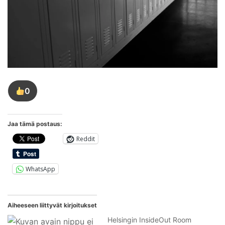
0
Tykkää
tästä
kirjoituksesta
Jaa tämä postaus:
Reddit
WhatsApp
Aiheeseen liittyvät kirjoitukset
Helsingin InsideOut Room