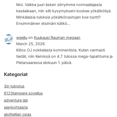
Moi. Vaikka juuri äsken siirryimme normaaliajasta
kesäaikaan, niin silti kysymykseni koskee yökätköilyä.
Minkälaisia tuloksia yökätkönastojen koe tuotti?
Ensimmäinen etsimäni kätkö…
weellu
on
Kuukausi Rauman megaan
March 25, 2026
Kiitos OJ nokkelasta kommentista. Kuten varmasti
tiedät, niin Kemissä on 4.7. tulossa mega-tapahtuma ja
Pietarsaaressa elokuun 1. päivä.
Kategoriat
3d-tulostus
6123tampere sovellus
adventure lab
ajankohtaista
aloittelijan opas