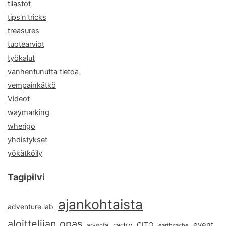
tilastot
tips'n'tricks
treasures
tuotearviot
työkalut
vanhentunutta tietoa
vempainkätkö
Videot
waymarking
wherigo
yhdistykset
yökätköily
Tagipilvi
ajankohtaista
adventure lab
aloittelijan opas
event
CITO
arvonta
cachly
earthcache