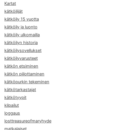
Kartat
kätköilijät
kätköily 15 vuotta
kätköily ja luonto
kätköily ulkomailla
kätköilyn historia
kätköilysovellukset
kätköilyvarusteet
kätkön etsiminen
kätkön piilottaminen
kätköpurkin tekeminen
kätkötarkastajat
kätkötyypit
kilpailut
loggaus
losttreasureofmaryhyde
matkalaiset