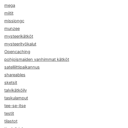
mega
miitit
missiongc
munzee
mysteerikätköt
mysteerityökalut
Opencaching
pohjoismaiden vanhimmat kätköt
satelliittipaikannus
shareables
sketsit
talvikätköily
taskulamput
tee-se-itse
testit
tilastot