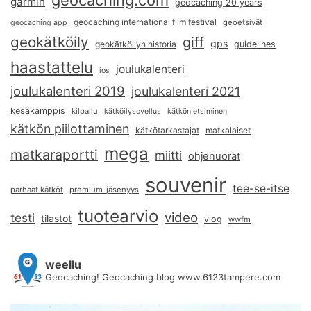
garmin
geocaching 20 years
geocaching international film festival
geoetsivät
geocaching app
geokätköily
giff
gps
geokätköilyn historia
guidelines
haastattelu
joulukalenteri
ios
joulukalenteri 2019
joulukalenteri 2021
kesäkamppis
kilpailu
kätköilysovellus
kätkön etsiminen
kätkön piilottaminen
kätkötarkastajat
matkalaiset
mega
matkaraportti
miitti
ohjenuorat
souvenir
tee-se-itse
parhaat kätköt
premium-jäsenyys
tuotearvio
video
testi
tilastot
vlog
wwfm
weellu
Geocaching! Geocaching blog www.6123tampere.com