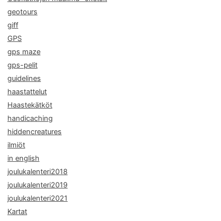
geotours
giff
GPS
gps maze
gps-pelit
guidelines
haastattelut
Haastekätköt
handicaching
hiddencreatures
ilmiöt
in english
joulukalenteri2018
joulukalenteri2019
joulukalenteri2021
Kartat