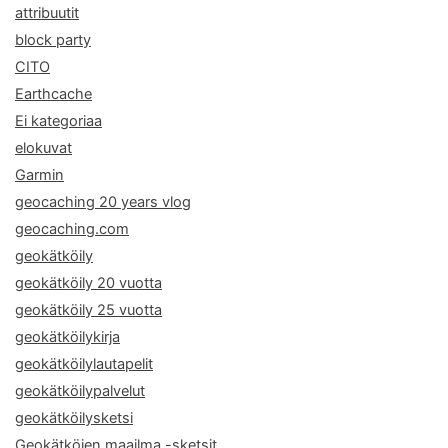
attribuutit
block party
CITO
Earthcache
Ei kategoriaa
elokuvat
Garmin
geocaching 20 years vlog
geocaching.com
geokätköily
geokätköily 20 vuotta
geokätköily 25 vuotta
geokätköilykirja
geokätköilylautapelit
geokätköilypalvelut
geokätköilysketsi
Geokätköjen maailma -sketsit