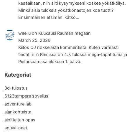
kesäaikaan, niin silti kysymykseni koskee yökätköilyä.
Minkälaisia tuloksia yökätkönastojen koe tuotti?
Ensimmäinen etsimäni kätkö…
weellu
on
Kuukausi Rauman megaan
March 25, 2026
Kiitos OJ nokkelasta kommentista. Kuten varmasti
tiedät, niin Kemissä on 4.7. tulossa mega-tapahtuma ja
Pietarsaaressa elokuun 1. päivä.
Kategoriat
3d-tulostus
6123tampere sovellus
adventure lab
ajankohtaista
aloittelijan opas
apuvälineet