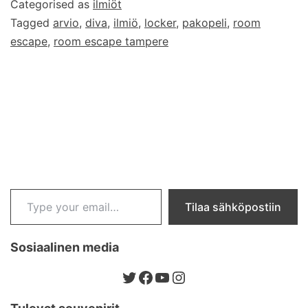
Categorised as
ilmiöt
Tagged
arvio
,
diva
,
ilmiö
,
locker
,
pakopeli
,
room
escape
,
room escape tampere
Type your email…
Tilaa sähköpostiin
Sosiaalinen media
Twitter
Facebook
YouTube
Instagram