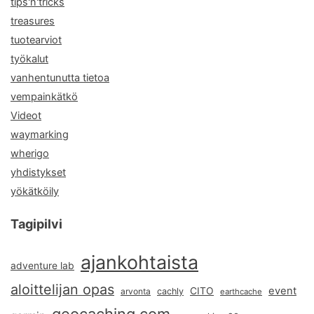
tips'n'tricks
treasures
tuotearviot
työkalut
vanhentunutta tietoa
vempainkätkö
Videot
waymarking
wherigo
yhdistykset
yökätköily
Tagipilvi
ajankohtaista
adventure lab
aloittelijan opas
event
CITO
arvonta
cachly
earthcache
geocaching.com