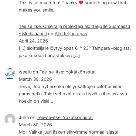
This is so much fun! Thanks
something new that
makes you smile.
Tee se itse: Ohjeita ja projekteja aloittelijoille Suomessa
- Mediaääni.fi
on
Aloittelijan opas
April 24, 2026
[…] aloittelijalle löytyy opas 61° 23° Tampere -blogista,
joka kokoaa harrastuksen […]
weellu
on
Tee-se-itse: Yökätkönastat
March 30, 2026
Terve, Joo nyt ei ehkä ole yökätköjen piilottamisen
paras hetki. Tulokset ovat oikein hyviä ja itse asiassa
koekin on vielä…
Juha
on
Tee-se-itse: Yökätkönastat
March 30, 2026
Moi. Vaikka juuri äsken siirryimme normaaliajasta