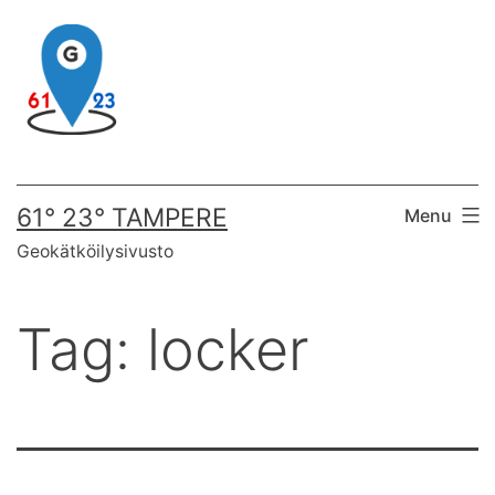
Skip
to
content
61° 23° TAMPERE
Menu
Geokätköilysivusto
Tag:
locker