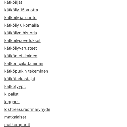
kätköilijät
kätköily 15 vuotta
kätköily ja luonto
kätköily ulkomailla
kätköilyn historia
kätköilysovellukset
kätköilyvarusteet
kätkön etsiminen
kätkön piilottaminen
kätköpurkin tekeminen
kätkötarkastajat
kätkötyypit
kilpailut
loggaus
losttreasureofmaryhyde
matkalaiset
matkaraportit