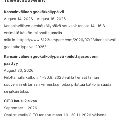
Tulevat souvenirit
Kansainvälinen geokätköilypäivä
August 14, 2026 – August 16, 2026
Kansainvälinen geokätköilypäivä souvenir tarjolla 14.–16.8.
etsimällä kätkön tai osallistumalla
miittiin. https://www.6123tampere.com/2026/07/28/kansainval
geokatkoilypaiva-2026/
Kansainvälinen geokätköilypäivä -piilottajasouvenir
päättyy
August 30, 2026
Piilottamalla kätkön 1.–30.8. 2026 välillä tienaat tämän
souvenirin eli tänään viimeistään pitää piilottaa kätkö ja saada
se julkaistuksi.
CITO kausi 2 alkaa
September 1, 2026
Osallistumalla CITO tapahtumaan 1.9.–30.11. 2026 välisenä