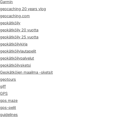
Garmin
geocaching 20 years vlog
geocaching.com
geokätköily
geokätköily 20 vuotta
geokätköily 25 vuotta
geokätköilykirja
geokätköilylautapelit
geokätköilypalvelut
geokätköilysketsi
Geokätköjen maailma -sketsit
geotours
giff
GPS
gps maze
gps-pelit
guidelines