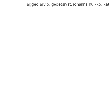
Tagged
arvio
,
geoetsivät
,
johanna hulkko
,
kät