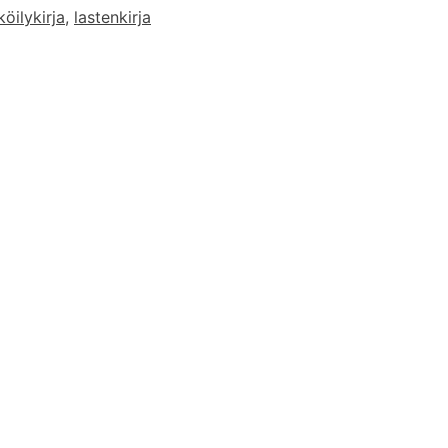
köilykirja
,
lastenkirja