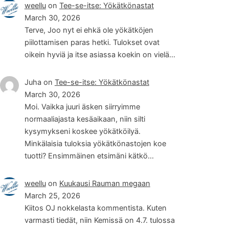
weellu
on
Tee-se-itse: Yökätkönastat
March 30, 2026
Terve, Joo nyt ei ehkä ole yökätköjen
piilottamisen paras hetki. Tulokset ovat
oikein hyviä ja itse asiassa koekin on vielä…
Juha
on
Tee-se-itse: Yökätkönastat
March 30, 2026
Moi. Vaikka juuri äsken siirryimme
normaaliajasta kesäaikaan, niin silti
kysymykseni koskee yökätköilyä.
Minkälaisia tuloksia yökätkönastojen koe
tuotti? Ensimmäinen etsimäni kätkö…
weellu
on
Kuukausi Rauman megaan
March 25, 2026
Kiitos OJ nokkelasta kommentista. Kuten
varmasti tiedät, niin Kemissä on 4.7. tulossa