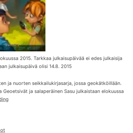
lokuussa 2015. Tarkkaa julkaisupäivää ei edes julkaisija
an julkaisupäivä olisi 14.8. 2015
n ja nuorten seikkailukirjasarja, jossa geokätköillään.
osa Geoetsivät ja salaperäinen Sasu julkaistaan elokuussa
Geoetsivät
ding
-
lastenkirjasarja
iot