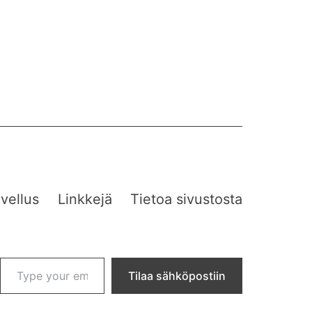
vellus
Linkkejä
Tietoa sivustosta
Type your email…
Tilaa sähköpostiin