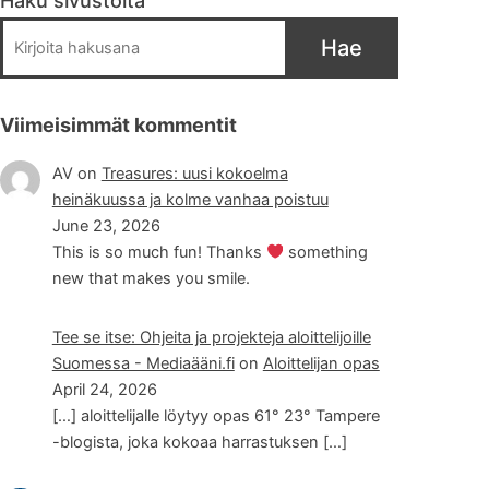
Haku sivustolta
Hae
Viimeisimmät kommentit
AV
on
Treasures: uusi kokoelma
heinäkuussa ja kolme vanhaa poistuu
June 23, 2026
This is so much fun! Thanks
something
new that makes you smile.
Tee se itse: Ohjeita ja projekteja aloittelijoille
Suomessa - Mediaääni.fi
on
Aloittelijan opas
April 24, 2026
[…] aloittelijalle löytyy opas 61° 23° Tampere
-blogista, joka kokoaa harrastuksen […]