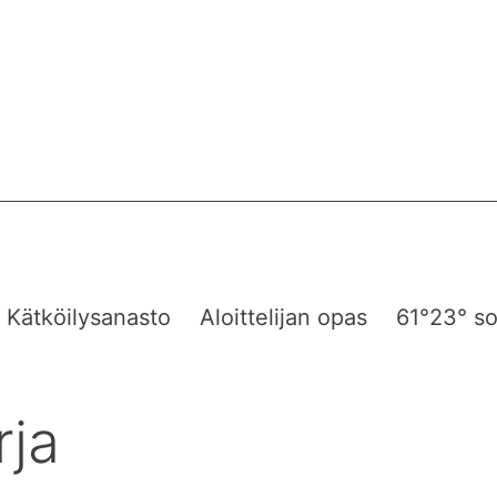
Kätköilysanasto
Aloittelijan opas
61°23° so
rja