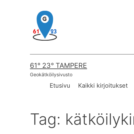
Skip
to
content
61° 23° TAMPERE
Geokätköilysivusto
Etusivu
Kaikki kirjoitukset
Tag:
kätköilyki