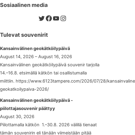
Sosiaalinen media
Twitter
Facebook
YouTube
Instagram
Tulevat souvenirit
Kansainvälinen geokätköilypäivä
August 14, 2026 – August 16, 2026
Kansainvälinen geokätköilypäivä souvenir tarjolla
14.–16.8. etsimällä kätkön tai osallistumalla
miittiin. https://www.6123tampere.com/2026/07/28/kansainvalin
geokatkoilypaiva-2026/
Kansainvälinen geokätköilypäivä -
piilottajasouvenir päättyy
August 30, 2026
Piilottamalla kätkön 1.–30.8. 2026 välillä tienaat
tämän souvenirin eli tänään viimeistään pitää