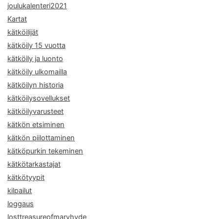
joulukalenteri2021
Kartat
kätköilijät
kätköily 15 vuotta
kätköily ja luonto
kätköily ulkomailla
kätköilyn historia
kätköilysovellukset
kätköilyvarusteet
kätkön etsiminen
kätkön piilottaminen
kätköpurkin tekeminen
kätkötarkastajat
kätkötyypit
kilpailut
loggaus
losttreasureofmaryhyde