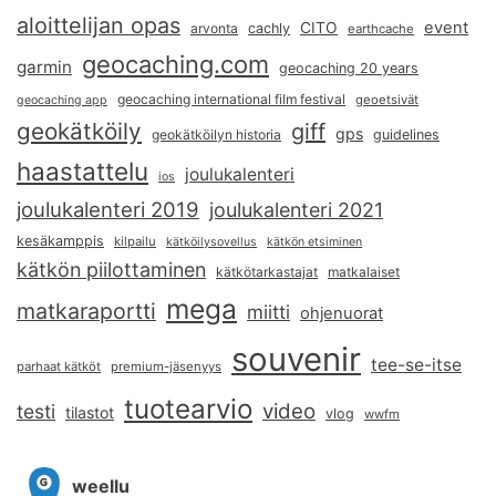
aloittelijan opas
event
CITO
arvonta
cachly
earthcache
geocaching.com
garmin
geocaching 20 years
geocaching international film festival
geoetsivät
geocaching app
geokätköily
giff
gps
geokätköilyn historia
guidelines
haastattelu
joulukalenteri
ios
joulukalenteri 2019
joulukalenteri 2021
kesäkamppis
kilpailu
kätköilysovellus
kätkön etsiminen
kätkön piilottaminen
kätkötarkastajat
matkalaiset
mega
matkaraportti
miitti
ohjenuorat
souvenir
tee-se-itse
parhaat kätköt
premium-jäsenyys
tuotearvio
video
testi
tilastot
vlog
wwfm
weellu