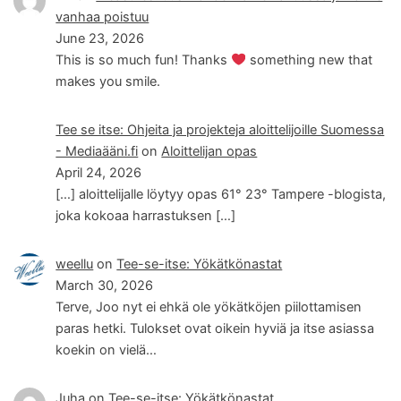
vanhaa poistuu
June 23, 2026
This is so much fun! Thanks
something new that
makes you smile.
Tee se itse: Ohjeita ja projekteja aloittelijoille Suomessa
- Mediaääni.fi
on
Aloittelijan opas
April 24, 2026
[…] aloittelijalle löytyy opas 61° 23° Tampere -blogista,
joka kokoaa harrastuksen […]
weellu
on
Tee-se-itse: Yökätkönastat
March 30, 2026
Terve, Joo nyt ei ehkä ole yökätköjen piilottamisen
paras hetki. Tulokset ovat oikein hyviä ja itse asiassa
koekin on vielä…
Juha
on
Tee-se-itse: Yökätkönastat