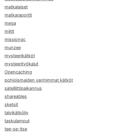
matkalaiset
matkaraportit
mega
miitit
missiongc
munzee
mysteerikätköt
mysteerityökalut
Opencaching
pohjoismaiden vanhimmat kätköt
satelliittipaikannus
shareables
sketsit
talvikätköily
taskulamput
tee-se-itse