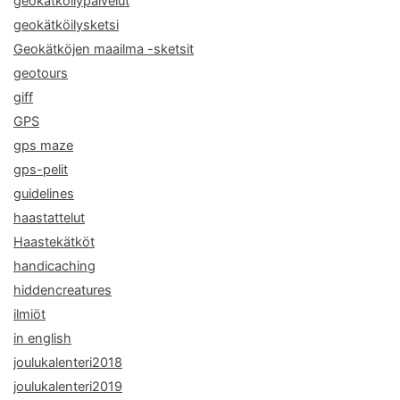
geokätköilypalvelut
geokätköilysketsi
Geokätköjen maailma -sketsit
geotours
giff
GPS
gps maze
gps-pelit
guidelines
haastattelut
Haastekätköt
handicaching
hiddencreatures
ilmiöt
in english
joulukalenteri2018
joulukalenteri2019