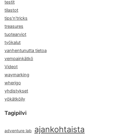
testit
tilastot
tips'n'tricks
treasures
tuotearviot
työkalut
vanhentunutta tietoa
vempainkätkö
Videot
waymarking
wherigo
yhdistykset
yökätköily
Tagipilvi
ajankohtaista
adventure lab