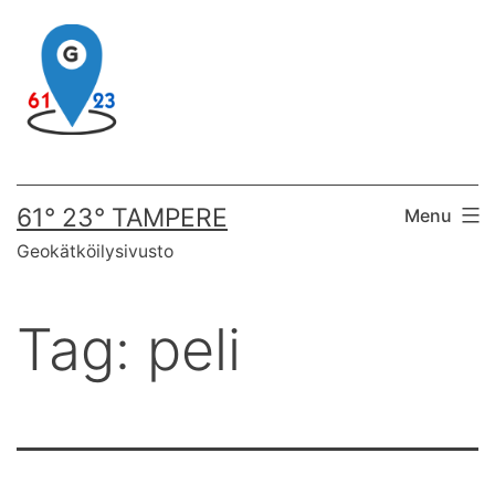
Skip
to
content
61° 23° TAMPERE
Menu
Geokätköilysivusto
Tag:
peli