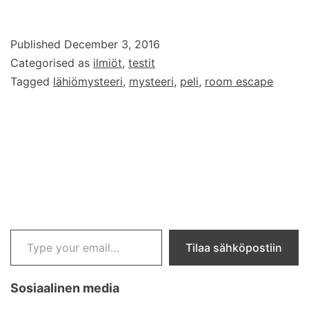
Published
December 3, 2016
Categorised as
ilmiöt
,
testit
Tagged
lähiömysteeri
,
mysteeri
,
peli
,
room escape
Type your email…
Tilaa sähköpostiin
Sosiaalinen media