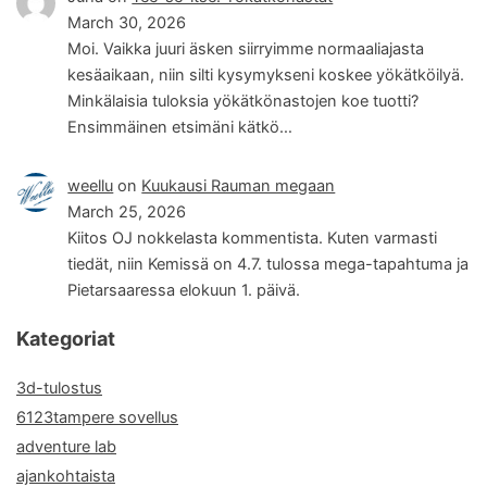
March 30, 2026
Moi. Vaikka juuri äsken siirryimme normaaliajasta
kesäaikaan, niin silti kysymykseni koskee yökätköilyä.
Minkälaisia tuloksia yökätkönastojen koe tuotti?
Ensimmäinen etsimäni kätkö…
weellu
on
Kuukausi Rauman megaan
March 25, 2026
Kiitos OJ nokkelasta kommentista. Kuten varmasti
tiedät, niin Kemissä on 4.7. tulossa mega-tapahtuma ja
Pietarsaaressa elokuun 1. päivä.
Kategoriat
3d-tulostus
6123tampere sovellus
adventure lab
ajankohtaista