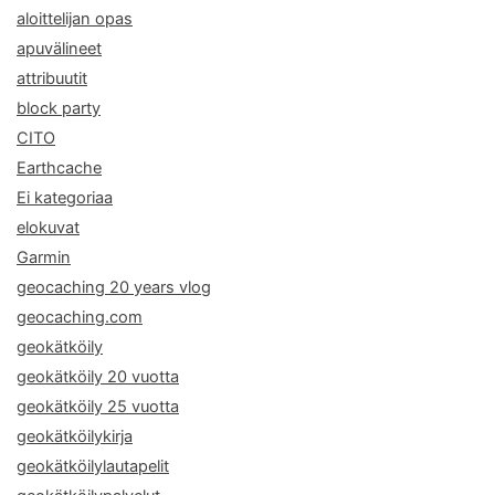
aloittelijan opas
apuvälineet
attribuutit
block party
CITO
Earthcache
Ei kategoriaa
elokuvat
Garmin
geocaching 20 years vlog
geocaching.com
geokätköily
geokätköily 20 vuotta
geokätköily 25 vuotta
geokätköilykirja
geokätköilylautapelit