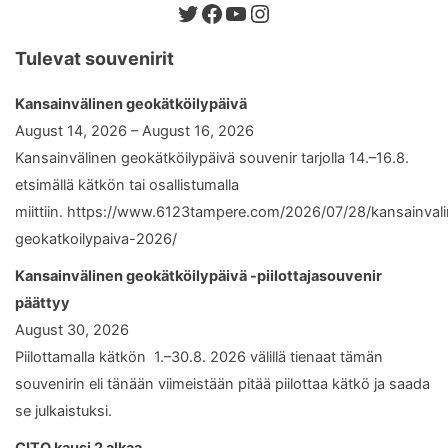
Twitter
Facebook
YouTube
Instagram
Tulevat souvenirit
Kansainvälinen geokätköilypäivä
August 14, 2026 – August 16, 2026
Kansainvälinen geokätköilypäivä souvenir tarjolla 14.–16.8.
etsimällä kätkön tai osallistumalla
miittiin. https://www.6123tampere.com/2026/07/28/kansainval
geokatkoilypaiva-2026/
Kansainvälinen geokätköilypäivä -piilottajasouvenir
päättyy
August 30, 2026
Piilottamalla kätkön 1.–30.8. 2026 välillä tienaat tämän
souvenirin eli tänään viimeistään pitää piilottaa kätkö ja saada
se julkaistuksi.
CITO kausi 2 alkaa