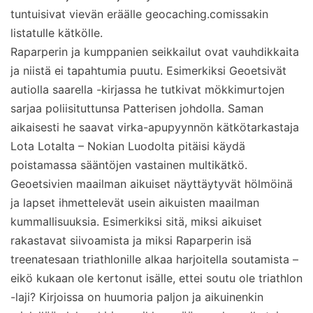
tuntuisivat vievän eräälle geocaching.comissakin
listatulle kätkölle.
Raparperin ja kumppanien seikkailut ovat vauhdikkaita
ja niistä ei tapahtumia puutu. Esimerkiksi Geoetsivät
autiolla saarella -kirjassa he tutkivat mökkimurtojen
sarjaa poliisituttunsa Patterisen johdolla. Saman
aikaisesti he saavat virka-apupyynnön kätkötarkastaja
Lota Lotalta – Nokian Luodolta pitäisi käydä
poistamassa sääntöjen vastainen multikätkö.
Geoetsivien maailman aikuiset näyttäytyvät hölmöinä
ja lapset ihmettelevät usein aikuisten maailman
kummallisuuksia. Esimerkiksi sitä, miksi aikuiset
rakastavat siivoamista ja miksi Raparperin isä
treenatesaan triathlonille alkaa harjoitella soutamista –
eikö kukaan ole kertonut isälle, ettei soutu ole triathlon
-laji? Kirjoissa on huumoria paljon ja aikuinenkin