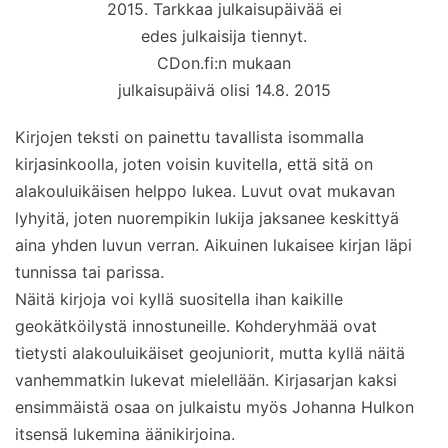
2015. Tarkkaa julkaisupäivää ei
edes julkaisija tiennyt.
CDon.fi:n mukaan
julkaisupäivä olisi 14.8. 2015
Kirjojen teksti on painettu tavallista isommalla
kirjasinkoolla, joten voisin kuvitella, että sitä on
alakouluikäisen helppo lukea. Luvut ovat mukavan
lyhyitä, joten nuorempikin lukija jaksanee keskittyä
aina yhden luvun verran. Aikuinen lukaisee kirjan läpi
tunnissa tai parissa.
Näitä kirjoja voi kyllä suositella ihan kaikille
geokätköilystä innostuneille. Kohderyhmää ovat
tietysti alakouluikäiset geojuniorit, mutta kyllä näitä
vanhemmatkin lukevat mielellään. Kirjasarjan kaksi
ensimmäistä osaa on julkaistu myös Johanna Hulkon
itsensä lukemina äänikirjoina.