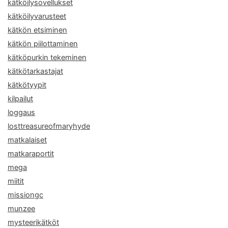
kätköilysovellukset
kätköilyvarusteet
kätkön etsiminen
kätkön piilottaminen
kätköpurkin tekeminen
kätkötarkastajat
kätkötyypit
kilpailut
loggaus
losttreasureofmaryhyde
matkalaiset
matkaraportit
mega
miitit
missiongc
munzee
mysteerikätköt