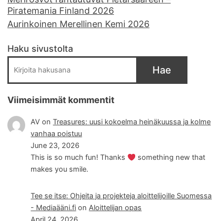
Piratemania Finland 2026
Aurinkoinen Merellinen Kemi 2026
Haku sivustolta
Hae
Viimeisimmät kommentit
AV
on
Treasures: uusi kokoelma heinäkuussa ja kolme
vanhaa poistuu
June 23, 2026
This is so much fun! Thanks
something new that
makes you smile.
Tee se itse: Ohjeita ja projekteja aloittelijoille Suomessa
- Mediaääni.fi
on
Aloittelijan opas
April 24, 2026