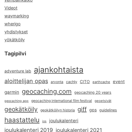
vempainkätkö
Videot
waymarking
wherigo
yhdistykset
yökätköily
Tagipilvi
ajankohtaista
adventure lab
aloittelijan opas
event
CITO
arvonta
cachly
earthcache
geocaching.com
garmin
geocaching 20 years
geocaching international film festival
geoetsivät
geocaching app
geokätköily
giff
gps
geokätköilyn historia
guidelines
haastattelu
joulukalenteri
ios
joulukalenteri 2019
joulukalenteri 2021