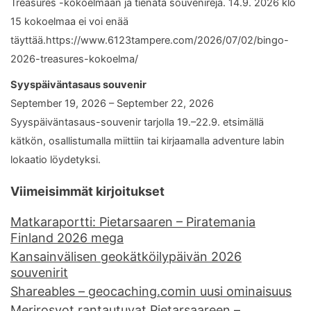
Treasures -kokoelmaan ja tienata souvenireja. 14.9. 2026 klo
15 kokoelmaa ei voi enää
täyttää.https://www.6123tampere.com/2026/07/02/bingo-
2026-treasures-kokoelma/
Syyspäiväntasaus souvenir
September 19, 2026 – September 22, 2026
Syyspäiväntasaus-souvenir tarjolla 19.–22.9. etsimällä
kätkön, osallistumalla miittiin tai kirjaamalla adventure labin
lokaatio löydetyksi.
Viimeisimmät kirjoitukset
Matkaraportti: Pietarsaaren – Piratemania
Finland 2026 mega
Kansainvälisen geokätköilypäivän 2026
souvenirit
Shareables – geocaching.comin uusi ominaisuus
Merirosvot rantautuvat Pietarsaareen –