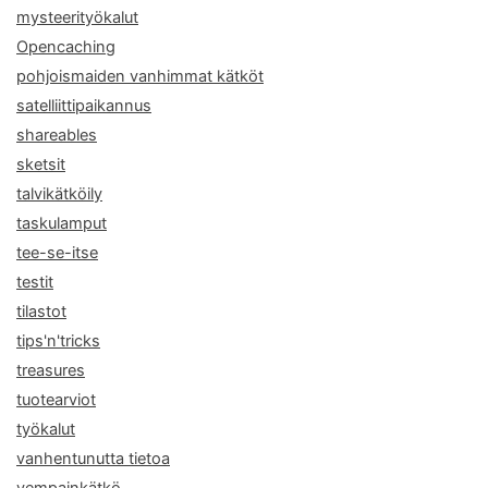
mysteerityökalut
Opencaching
pohjoismaiden vanhimmat kätköt
satelliittipaikannus
shareables
sketsit
talvikätköily
taskulamput
tee-se-itse
testit
tilastot
tips'n'tricks
treasures
tuotearviot
työkalut
vanhentunutta tietoa