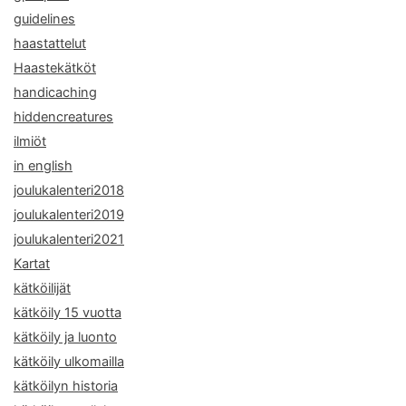
guidelines
haastattelut
Haastekätköt
handicaching
hiddencreatures
ilmiöt
in english
joulukalenteri2018
joulukalenteri2019
joulukalenteri2021
Kartat
kätköilijät
kätköily 15 vuotta
kätköily ja luonto
kätköily ulkomailla
kätköilyn historia