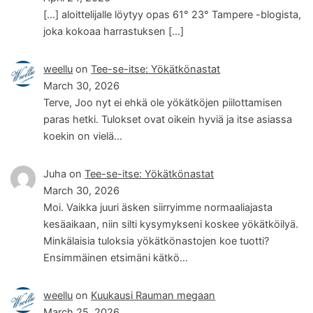
[…] aloittelijalle löytyy opas 61° 23° Tampere -blogista,
joka kokoaa harrastuksen […]
weellu
on
Tee-se-itse: Yökätkönastat
March 30, 2026
Terve, Joo nyt ei ehkä ole yökätköjen piilottamisen
paras hetki. Tulokset ovat oikein hyviä ja itse asiassa
koekin on vielä…
Juha
on
Tee-se-itse: Yökätkönastat
March 30, 2026
Moi. Vaikka juuri äsken siirryimme normaaliajasta
kesäaikaan, niin silti kysymykseni koskee yökätköilyä.
Minkälaisia tuloksia yökätkönastojen koe tuotti?
Ensimmäinen etsimäni kätkö…
weellu
on
Kuukausi Rauman megaan
March 25, 2026