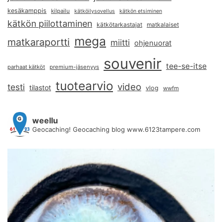
kesäkamppis
kilpailu
kätköilysovellus
kätkön etsiminen
kätkön piilottaminen
kätkötarkastajat
matkalaiset
mega
matkaraportti
miitti
ohjenuorat
souvenir
tee-se-itse
parhaat kätköt
premium-jäsenyys
tuotearvio
video
testi
tilastot
vlog
wwfm
weellu
Geocaching! Geocaching blog www.6123tampere.com