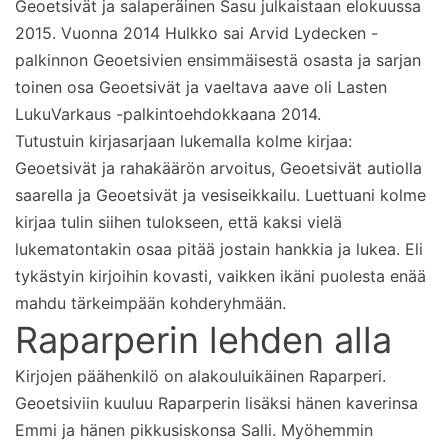
Geoetsivät ja salaperäinen Sasu julkaistaan elokuussa
2015. Vuonna 2014 Hulkko sai Arvid Lydecken -
palkinnon Geoetsivien ensimmäisestä osasta ja sarjan
toinen osa Geoetsivät ja vaeltava aave oli Lasten
LukuVarkaus -palkintoehdokkaana 2014.
Tutustuin kirjasarjaan lukemalla kolme kirjaa:
Geoetsivät ja rahakäärön arvoitus, Geoetsivät autiolla
saarella ja Geoetsivät ja vesiseikkailu. Luettuani kolme
kirjaa tulin siihen tulokseen, että kaksi vielä
lukematontakin osaa pitää jostain hankkia ja lukea. Eli
tykästyin kirjoihin kovasti, vaikken ikäni puolesta enää
mahdu tärkeimpään kohderyhmään.
Raparperin lehden alla
Kirjojen päähenkilö on alakouluikäinen Raparperi.
Geoetsiviin kuuluu Raparperin lisäksi hänen kaverinsa
Emmi ja hänen pikkusiskonsa Salli. Myöhemmin