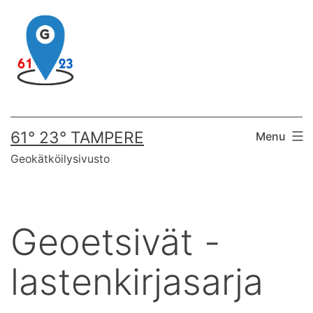
Skip
to
content
61° 23° TAMPERE
Menu
Geokätköilysivusto
Geoetsivät -
lastenkirjasarja