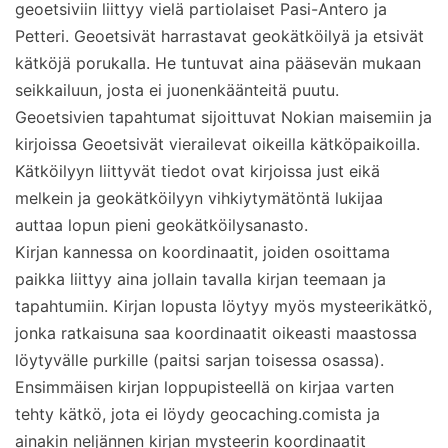
geoetsiviin liittyy vielä partiolaiset Pasi-Antero ja
Petteri. Geoetsivät harrastavat geokätköilyä ja etsivät
kätköjä porukalla. He tuntuvat aina pääsevän mukaan
seikkailuun, josta ei juonenkäänteitä puutu.
Geoetsivien tapahtumat sijoittuvat Nokian maisemiin ja
kirjoissa Geoetsivät vierailevat oikeilla kätköpaikoilla.
Kätköilyyn liittyvät tiedot ovat kirjoissa just eikä
melkein ja geokätköilyyn vihkiytymätöntä lukijaa
auttaa lopun pieni geokätköilysanasto.
Kirjan kannessa on koordinaatit, joiden osoittama
paikka liittyy aina jollain tavalla kirjan teemaan ja
tapahtumiin. Kirjan lopusta löytyy myös mysteerikätkö,
jonka ratkaisuna saa koordinaatit oikeasti maastossa
löytyvälle purkille (paitsi sarjan toisessa osassa).
Ensimmäisen kirjan loppupisteellä on kirjaa varten
tehty kätkö, jota ei löydy geocaching.comista ja
ainakin neljännen kirjan mysteerin koordinaatit