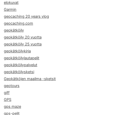
elokuvat
Garmin
geocaching 20 years vlog
geocaching.com
geokätköily
geokätköily 20 vuotta
geokätköily 25 vuotta
geokätköilykirja
geokätköilylautapelit
geokätköilypalvelut
geokätköilysketsi
Geokätköjen maailma -sketsit
geotours
giff
GPS
gps maze
gps-pelit