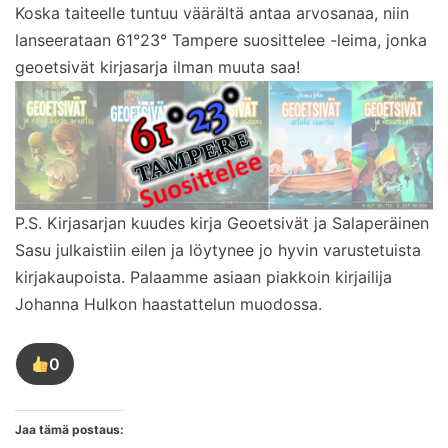
Koska taiteelle tuntuu väärältä antaa arvosanaa, niin
lanseerataan 61°23° Tampere suosittelee -leima, jonka
geoetsivät kirjasarja ilman muuta saa!
P.S. Kirjasarjan kuudes kirja Geoetsivät ja Salaperäinen
Sasu julkaistiin eilen ja löytynee jo hyvin varustetuista
kirjakaupoista. Palaamme asiaan piakkoin kirjailija
Johanna Hulkon haastattelun muodossa.
0
Tykkää
tästä
kirjoituksesta
Jaa tämä postaus: