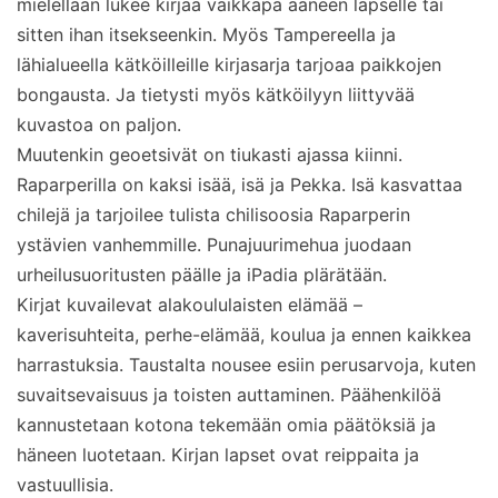
mielellään lukee kirjaa vaikkapa ääneen lapselle tai
sitten ihan itsekseenkin. Myös Tampereella ja
lähialueella kätköilleille kirjasarja tarjoaa paikkojen
bongausta. Ja tietysti myös kätköilyyn liittyvää
kuvastoa on paljon.
Muutenkin geoetsivät on tiukasti ajassa kiinni.
Raparperilla on kaksi isää, isä ja Pekka. Isä kasvattaa
chilejä ja tarjoilee tulista chilisoosia Raparperin
ystävien vanhemmille. Punajuurimehua juodaan
urheilusuoritusten päälle ja iPadia plärätään.
Kirjat kuvailevat alakoululaisten elämää –
kaverisuhteita, perhe-elämää, koulua ja ennen kaikkea
harrastuksia. Taustalta nousee esiin perusarvoja, kuten
suvaitsevaisuus ja toisten auttaminen. Päähenkilöä
kannustetaan kotona tekemään omia päätöksiä ja
häneen luotetaan. Kirjan lapset ovat reippaita ja
vastuullisia.