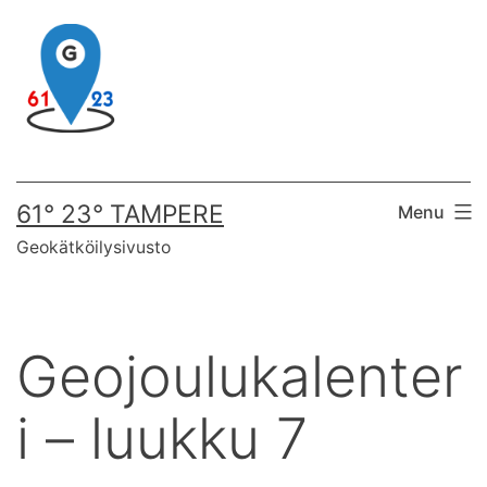
Skip
to
content
61° 23° TAMPERE
Menu
Geokätköilysivusto
Geojoulukalenter
i – luukku 7