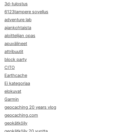
3d-tulostus
6123tampere sovellus
adventure lab
ajankohtaista
aloittelijan opas
apuvälineet
attribuutit
block party
CITO
Earthcache
Ei kategoriaa
elokuvat
Garmin
geocaching 20 years vlog
geocaching.com
geokätköily
geokätköily 20 vuotta