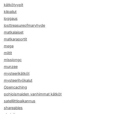
kätkötyypit
kilpailut
loggaus
losttreasureofmaryhyde
matkalaiset
matkaraportit
mega
miitit
missiongc
munzee
mysteerikätköt
mysteerityökalut
Opencaching
pohjoismaiden vanhimmat kätköt
satelliittipaikannus
shareables