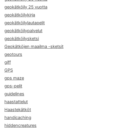
geokätköily 25 vuotta
geokätköilykirja
geokätköilylautapelit
geokätköilypalvelut
geokätköilysketsi
Geokätköjen maailma -sketsit
geotours
giff
GPS
gps maze
gps-pelit
guidelines
haastattelut
Haastekätköt
handicaching
hiddencreatures