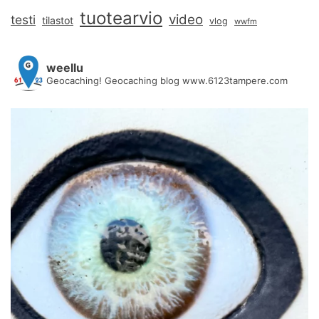
tuotearvio
video
testi
tilastot
vlog
wwfm
weellu
Geocaching! Geocaching blog www.6123tampere.com