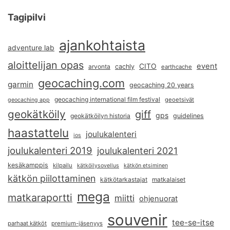
Tagipilvi
ajankohtaista
adventure lab
aloittelijan opas
event
CITO
arvonta
cachly
earthcache
geocaching.com
garmin
geocaching 20 years
geocaching international film festival
geoetsivät
geocaching app
geokätköily
giff
gps
geokätköilyn historia
guidelines
haastattelu
joulukalenteri
ios
joulukalenteri 2019
joulukalenteri 2021
kesäkamppis
kilpailu
kätköilysovellus
kätkön etsiminen
kätkön piilottaminen
kätkötarkastajat
matkalaiset
mega
matkaraportti
miitti
ohjenuorat
souvenir
tee-se-itse
parhaat kätköt
premium-jäsenyys