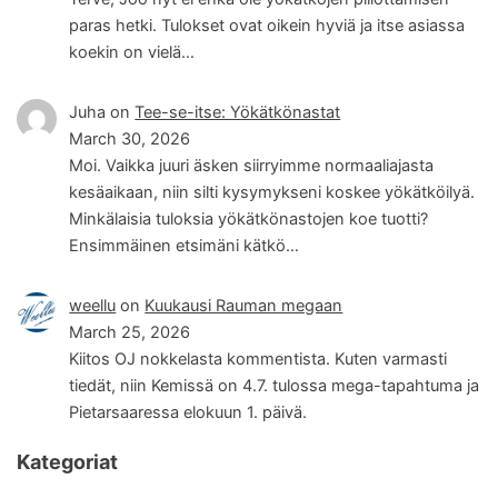
paras hetki. Tulokset ovat oikein hyviä ja itse asiassa
koekin on vielä…
Juha
on
Tee-se-itse: Yökätkönastat
March 30, 2026
Moi. Vaikka juuri äsken siirryimme normaaliajasta
kesäaikaan, niin silti kysymykseni koskee yökätköilyä.
Minkälaisia tuloksia yökätkönastojen koe tuotti?
Ensimmäinen etsimäni kätkö…
weellu
on
Kuukausi Rauman megaan
March 25, 2026
Kiitos OJ nokkelasta kommentista. Kuten varmasti
tiedät, niin Kemissä on 4.7. tulossa mega-tapahtuma ja
Pietarsaaressa elokuun 1. päivä.
Kategoriat