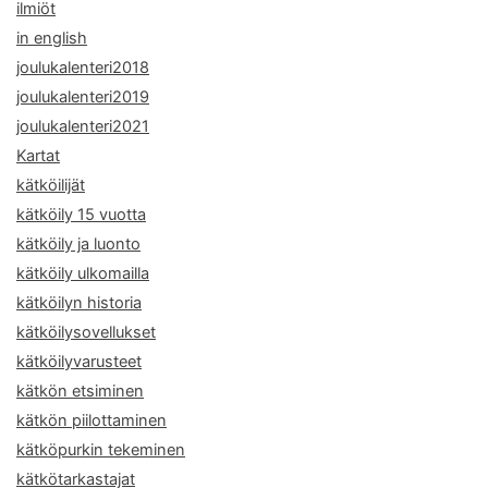
ilmiöt
in english
joulukalenteri2018
joulukalenteri2019
joulukalenteri2021
Kartat
kätköilijät
kätköily 15 vuotta
kätköily ja luonto
kätköily ulkomailla
kätköilyn historia
kätköilysovellukset
kätköilyvarusteet
kätkön etsiminen
kätkön piilottaminen
kätköpurkin tekeminen
kätkötarkastajat