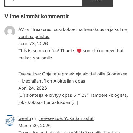
Viimeisimmät kommentit
AV
on
Treasures: uusi kokoelma heinäkuussa ja kolme
vanhaa poistuu
June 23, 2026
This is so much fun! Thanks
something new that
makes you smile.
Tee se itse: Ohjeita ja projekteja aloittelijoille Suomessa
- Mediaääni.fi
on
Aloittelijan opas
April 24, 2026
[…] aloittelijalle löytyy opas 61° 23° Tampere -blogista,
joka kokoaa harrastuksen […]
weellu
on
Tee-se-itse: Yökätkönastat
March 30, 2026
Terve, Joo nyt ei ehkä ole yökätköjen piilottamisen