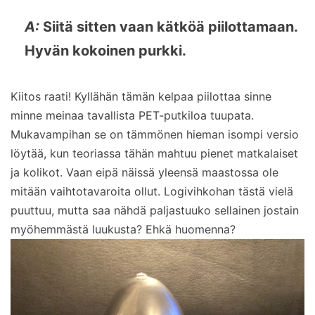
A:
Siitä sitten vaan kätköä piilottamaan.
Hyvän kokoinen purkki.
Kiitos raati! Kyllähän tämän kelpaa piilottaa sinne
minne meinaa tavallista PET-putkiloa tuupata.
Mukavampihan se on tämmönen hieman isompi versio
löytää, kun teoriassa tähän mahtuu pienet matkalaiset
ja kolikot. Vaan eipä näissä yleensä maastossa ole
mitään vaihtotavaroita ollut. Logivihkohan tästä vielä
puuttuu, mutta saa nähdä paljastuuko sellainen jostain
myöhemmästä luukusta? Ehkä huomenna?