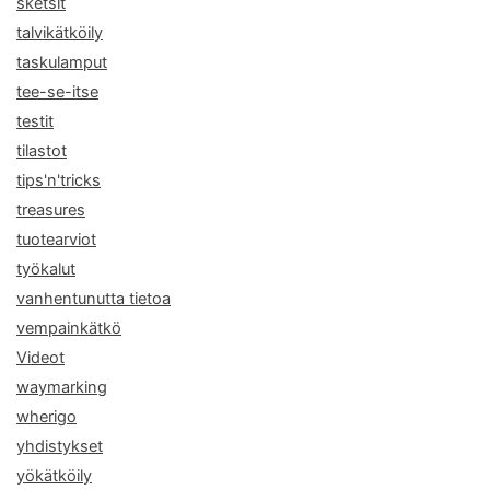
sketsit
talvikätköily
taskulamput
tee-se-itse
testit
tilastot
tips'n'tricks
treasures
tuotearviot
työkalut
vanhentunutta tietoa
vempainkätkö
Videot
waymarking
wherigo
yhdistykset
yökätköily