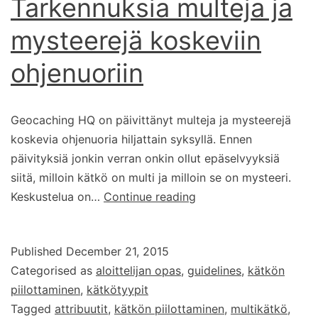
Tarkennuksia multeja ja
mysteerejä koskeviin
ohjenuoriin
Geocaching HQ on päivittänyt multeja ja mysteerejä
koskevia ohjenuoria hiljattain syksyllä. Ennen
päivityksiä jonkin verran onkin ollut epäselvyyksiä
siitä, milloin kätkö on multi ja milloin se on mysteeri.
Tarkennuksia
Keskustelua on…
Continue reading
multeja
ja
Published
December 21, 2015
mysteerejä
Categorised as
aloittelijan opas
,
guidelines
,
kätkön
koskeviin
piilottaminen
,
kätkötyypit
ohjenuoriin
Tagged
attribuutit
,
kätkön piilottaminen
,
multikätkö
,