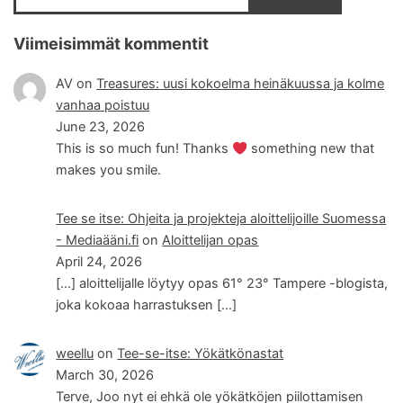
Viimeisimmät kommentit
AV
on
Treasures: uusi kokoelma heinäkuussa ja kolme
vanhaa poistuu
June 23, 2026
This is so much fun! Thanks
something new that
makes you smile.
Tee se itse: Ohjeita ja projekteja aloittelijoille Suomessa
- Mediaääni.fi
on
Aloittelijan opas
April 24, 2026
[…] aloittelijalle löytyy opas 61° 23° Tampere -blogista,
joka kokoaa harrastuksen […]
weellu
on
Tee-se-itse: Yökätkönastat
March 30, 2026
Terve, Joo nyt ei ehkä ole yökätköjen piilottamisen