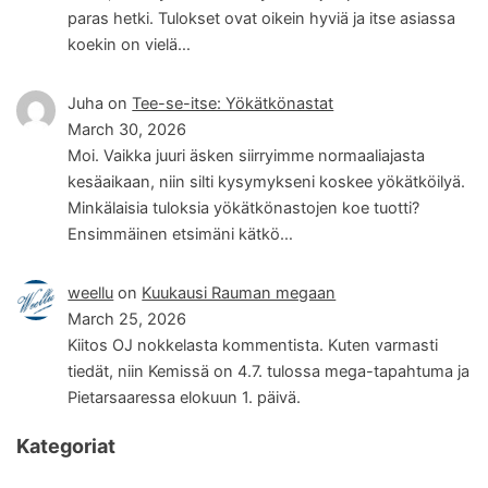
paras hetki. Tulokset ovat oikein hyviä ja itse asiassa
koekin on vielä…
Juha
on
Tee-se-itse: Yökätkönastat
March 30, 2026
Moi. Vaikka juuri äsken siirryimme normaaliajasta
kesäaikaan, niin silti kysymykseni koskee yökätköilyä.
Minkälaisia tuloksia yökätkönastojen koe tuotti?
Ensimmäinen etsimäni kätkö…
weellu
on
Kuukausi Rauman megaan
March 25, 2026
Kiitos OJ nokkelasta kommentista. Kuten varmasti
tiedät, niin Kemissä on 4.7. tulossa mega-tapahtuma ja
Pietarsaaressa elokuun 1. päivä.
Kategoriat