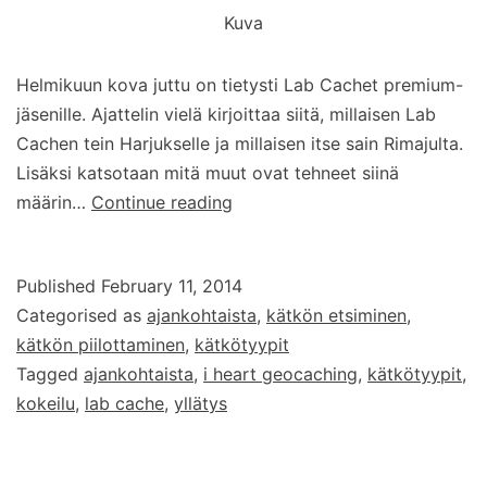
Kuva
Helmikuun kova juttu on tietysti Lab Cachet premium-
jäsenille. Ajattelin vielä kirjoittaa siitä, millaisen Lab
Cachen tein Harjukselle ja millaisen itse sain Rimajulta.
Lisäksi katsotaan mitä muut ovat tehneet siinä
I
määrin…
Continue reading
<3
Geocaching
Published
February 11, 2014
-
Categorised as
ajankohtaista
,
kätkön etsiminen
,
osa
kätkön piilottaminen
,
kätkötyypit
3
Tagged
ajankohtaista
,
i heart geocaching
,
kätkötyypit
,
kokeilu
,
lab cache
,
yllätys