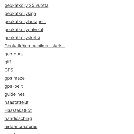
geokätköily 25 vuotta
geokätköilykirja
geokätköilylautapelit
geokätköilypalvelut
geokätköilysketsi
Geokätköjen maailma -sketsit
geotours
giff
GPS
gps maze
gps-pelit
guidelines
haastattelut
Haastekätköt
handicaching
hiddencreatures