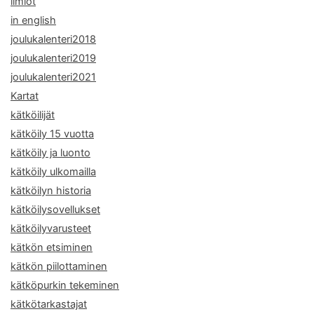
ilmiöt
in english
joulukalenteri2018
joulukalenteri2019
joulukalenteri2021
Kartat
kätköilijät
kätköily 15 vuotta
kätköily ja luonto
kätköily ulkomailla
kätköilyn historia
kätköilysovellukset
kätköilyvarusteet
kätkön etsiminen
kätkön piilottaminen
kätköpurkin tekeminen
kätkötarkastajat