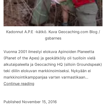
Kadonnut A.P.E -kätkö. Kuva Geocaching.com Blog /
gsbarnes
Vuonna 2001 ilmestyi elokuva Apinoiden Planeetta
(Planet of the Apes) ja geokätköily oli tuolloin vielä
alkutaipaleella ja Geocaching HQ (silloin Groundspeak)
teki diilin elokuvan markkinoimiseksi. Nykyään ei
markkinointikamppanjaa varten varmastikaan…
Kadoksissa
Continue reading
ollut
Project
Published
November 15, 2016
A.P.E