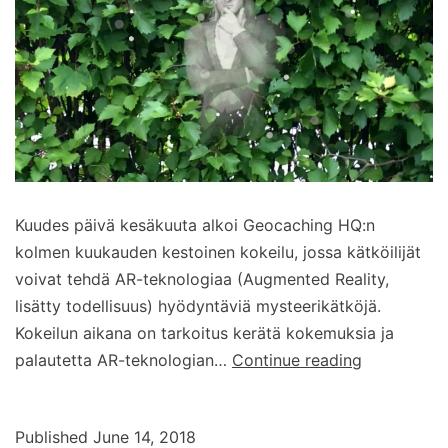
Kuudes päivä kesäkuuta alkoi Geocaching HQ:n
kolmen kuukauden kestoinen kokeilu, jossa kätköilijät
voivat tehdä AR-teknologiaa (Augmented Reality,
lisätty todellisuus) hyödyntäviä mysteerikätköjä.
Kokeilun aikana on tarkoitus kerätä kokemuksia ja
AR-
palautetta AR-teknologian…
Continue reading
kätkön
tekeminen
Published
June 14, 2018
Metaverse