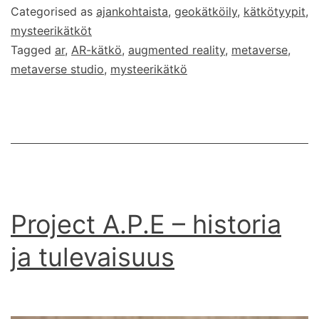
Categorised as
ajankohtaista
,
geokätköily
,
kätkötyypit
,
AR:llä
mysteerikätköt
Tagged
ar
,
AR-kätkö
,
augmented reality
,
metaverse
,
metaverse studio
,
mysteerikätkö
Project A.P.E – historia
ja tulevaisuus