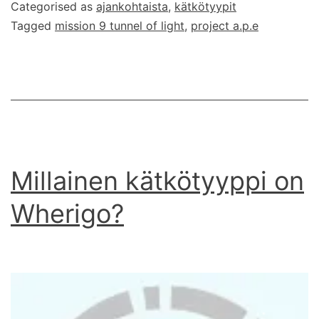
Categorised as
ajankohtaista
,
kätkötyypit
-
Tagged
mission 9 tunnel of light
,
project a.p.e
kätkö
on
löytynyt
Millainen kätkötyyppi on
Wherigo?