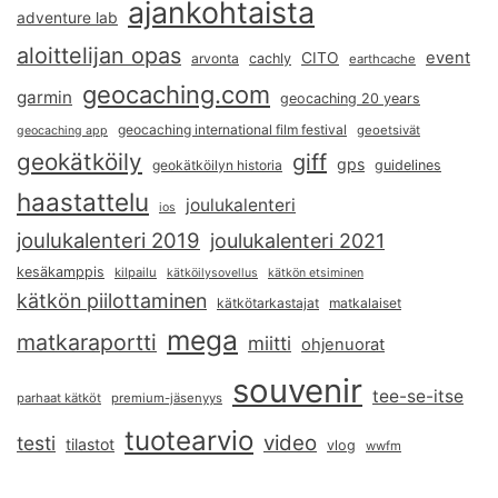
ajankohtaista
adventure lab
aloittelijan opas
event
CITO
arvonta
cachly
earthcache
geocaching.com
garmin
geocaching 20 years
geocaching international film festival
geoetsivät
geocaching app
geokätköily
giff
gps
geokätköilyn historia
guidelines
haastattelu
joulukalenteri
ios
joulukalenteri 2019
joulukalenteri 2021
kesäkamppis
kilpailu
kätköilysovellus
kätkön etsiminen
kätkön piilottaminen
kätkötarkastajat
matkalaiset
mega
matkaraportti
miitti
ohjenuorat
souvenir
tee-se-itse
parhaat kätköt
premium-jäsenyys
tuotearvio
video
testi
tilastot
vlog
wwfm