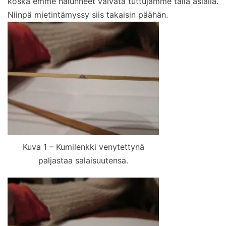
koska emme halunneet vaivata tuttujamme tällä asialla.
Niinpä mietintämyssy siis takaisin päähän.
Kuva 1 – Kumilenkki venytettynä
paljastaa salaisuutensa.