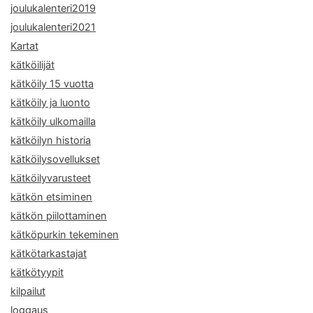
joulukalenteri2019
joulukalenteri2021
Kartat
kätköilijät
kätköily 15 vuotta
kätköily ja luonto
kätköily ulkomailla
kätköilyn historia
kätköilysovellukset
kätköilyvarusteet
kätkön etsiminen
kätkön piilottaminen
kätköpurkin tekeminen
kätkötarkastajat
kätkötyypit
kilpailut
loggaus