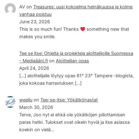
AV
on
Treasures: uusi kokoelma heinäkuussa ja kolme
vanhaa poistuu
June 23, 2026
This is so much fun! Thanks
something new that
makes you smile.
Tee se itse: Ohjeita ja projekteja aloittelijoille Suomessa
- Mediaääni.fi
on
Aloittelijan opas
April 24, 2026
[…] aloittelijalle löytyy opas 61° 23° Tampere -blogista,
joka kokoaa harrastuksen […]
weellu
on
Tee-se-itse: Yökätkönastat
March 30, 2026
Terve, Joo nyt ei ehkä ole yökätköjen piilottamisen
paras hetki. Tulokset ovat oikein hyviä ja itse asiassa
koekin on vielä…