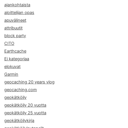
ajankohtaista
aloittelijan opas
apuvälineet
attribuutit
block party
CITO
Earthcache
Ei kategoriaa
elokuvat
Garmin
geocaching 20 years vlog
geocaching.com
geokätköily
geokätköily 20 vuotta
geokätköily 25 vuotta
geokätköilykirja