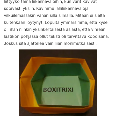
liittyykö tämä liikennevaloihin, kun värit kävivät
sopivasti yksiin. Kävimme lähiliikennevaloja
vilkuilemassakin vähän sillä silmällä. Mitään ei sieltä
kuitenkaan löytynyt. Lopulta ymmärsimme, että kyse
oli ihan niinkin yksinkertaisesta asiasta, että vihreän
laatikon pohjassa ollut teksti oli tarvittava koodisana.
Joskus sitä ajattelee vain liian monimutkaisesti.