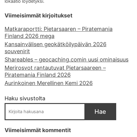
lokaatio löydetyksi.
Viimeisimmät kirjoitukset
Matkaraportti: Pietarsaaren – Piratemania
Finland 2026 mega
Kansainvälisen geokätköilypäivän 2026
souvenirit
Shareables – geocaching.comin uusi ominaisuus
Merirosvot rantautuvat Pietarsaareen –
Piratemania Finland 2026
Aurinkoinen Merellinen Kemi 2026
Haku sivustolta
Hae
Viimeisimmät kommentit