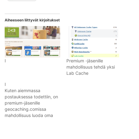
Aiheeseen liittyvät kirjoitukset
I
Premium -jäsenille
mahdollisuus tehdä yksi
Lab Cache
I
Kuten aiemmassa
postauksessa todettiin, on
premium-jäsenille
geocaching.comissa
mahdollisuus luoda oma
Lab Cache osana I <3
Geocaching kampanjaa.
Näiden kätköjen luominen