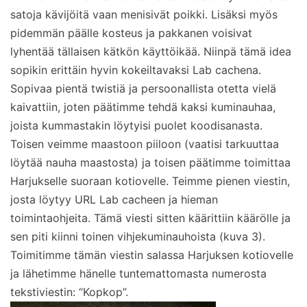
satoja kävijöitä vaan menisivät poikki. Lisäksi myös
pidemmän päälle kosteus ja pakkanen voisivat
lyhentää tällaisen kätkön käyttöikää. Niinpä tämä idea
sopikin erittäin hyvin kokeiltavaksi Lab cachena.
Sopivaa pientä twistiä ja persoonallista otetta vielä
kaivattiin, joten päätimme tehdä kaksi kuminauhaa,
joista kummastakin löytyisi puolet koodisanasta.
Toisen veimme maastoon piiloon (vaatisi tarkuuttaa
löytää nauha maastosta) ja toisen päätimme toimittaa
Harjukselle suoraan kotiovelle. Teimme pienen viestin,
josta löytyy URL Lab cacheen ja hieman
toimintaohjeita. Tämä viesti sitten käärittiin käärölle ja
sen piti kiinni toinen vihjekuminauhoista (kuva 3).
Toimitimme tämän viestin salassa Harjuksen kotiovelle
ja lähetimme hänelle tuntemattomasta numerosta
tekstiviestin: “Kopkop”.