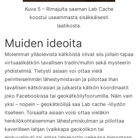
Kuva 5 – Rimajulta saaman Lab Cache
koostui useammasta sisäkkäisesti
laatikosta.
Muiden ideoita
Molemmat ylläolevista kätköistä olivat siis jollain tapaa
virtuaalikätkön tavallisen tradin/multin sekä mysteerin
yhdistelmiä. Tietysti asiaan voi ottaa vielä
perinteisemmän lähestymistavan ja piilottaa ihan
tavallisen kätkörasian ja julkaista kätkön koordinaatit
joko Facebookissa tai geokätköilyfoorumilla. Näin vain
yksi – nopein – geokätköilijä saa Lab cache -löydön
itselleen. Toisaalta asiaan voisi ottaa vieläkin
henkilökohtaisemman lähestymiskulman ja piilottaa
kaverilleen lahjan (vaikkapa geokolikon tai
elokuvaliput) tai antaa lahjakortin vaikkapa hierontaan,