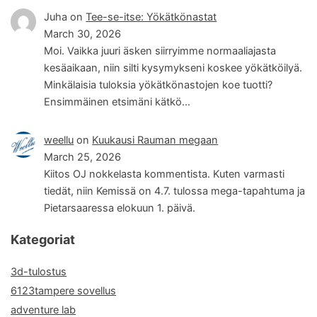
Juha
on
Tee-se-itse: Yökätkönastat
March 30, 2026
Moi. Vaikka juuri äsken siirryimme normaaliajasta
kesäaikaan, niin silti kysymykseni koskee yökätköilyä.
Minkälaisia tuloksia yökätkönastojen koe tuotti?
Ensimmäinen etsimäni kätkö…
weellu
on
Kuukausi Rauman megaan
March 25, 2026
Kiitos OJ nokkelasta kommentista. Kuten varmasti
tiedät, niin Kemissä on 4.7. tulossa mega-tapahtuma ja
Pietarsaaressa elokuun 1. päivä.
Kategoriat
3d-tulostus
6123tampere sovellus
adventure lab