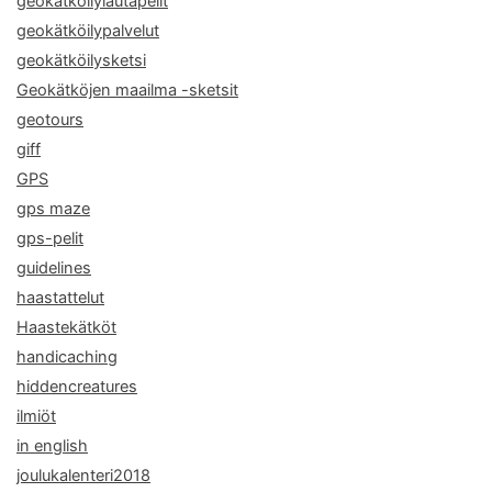
geokätköilylautapelit
geokätköilypalvelut
geokätköilysketsi
Geokätköjen maailma -sketsit
geotours
giff
GPS
gps maze
gps-pelit
guidelines
haastattelut
Haastekätköt
handicaching
hiddencreatures
ilmiöt
in english
joulukalenteri2018