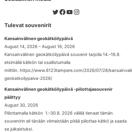
Twitter
Facebook
YouTube
Instagram
Tulevat souvenirit
Kansainvälinen geokätköilypäivä
August 14, 2026 – August 16, 2026
Kansainvälinen geokätköilypäivä souvenir tarjolla 14.–16.8.
etsimällä kätkön tai osallistumalla
miittiin. https://www.6123tampere.com/2026/07/28/kansainval
geokatkoilypaiva-2026/
Kansainvälinen geokätköilypäivä -piilottajasouvenir
päättyy
August 30, 2026
Piilottamalla kätkön 1.–30.8. 2026 välillä tienaat tämän
souvenirin eli tänään viimeistään pitää piilottaa kätkö ja saada
se julkaistuksi.