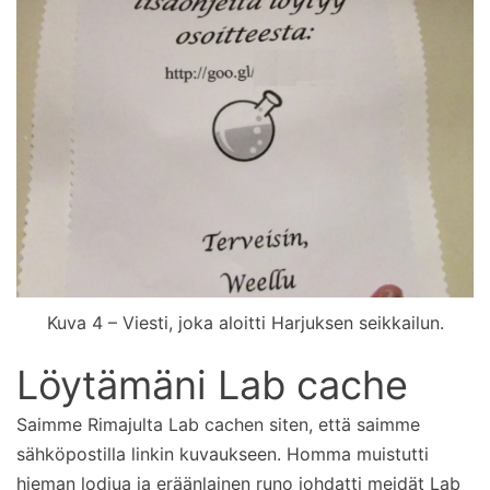
Kuva 4 – Viesti, joka aloitti Harjuksen seikkailun.
Löytämäni Lab cache
Saimme Rimajulta Lab cachen siten, että saimme
sähköpostilla linkin kuvaukseen. Homma muistutti
hieman lodjua ja eräänlainen runo johdatti meidät Lab