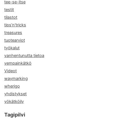
tee-se-itse
testit
tilastot
tips'n'tricks
treasures
tuotearviot
työkalut
vanhentunutta tietoa
vempainkätkö
Videot
waymarking
wherigo
yhdistykset
yökätköily
Tagipilvi