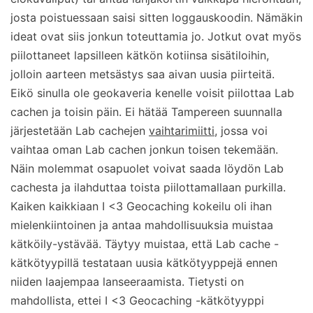
josta poistuessaan saisi sitten loggauskoodin. Nämäkin
ideat ovat siis jonkun toteuttamia jo. Jotkut ovat myös
piilottaneet lapsilleen kätkön kotiinsa sisätiloihin,
jolloin aarteen metsästys saa aivan uusia piirteitä.
Eikö sinulla ole geokaveria kenelle voisit piilottaa Lab
cachen ja toisin päin. Ei hätää Tampereen suunnalla
järjestetään Lab cachejen
vaihtarimiitti
, jossa voi
vaihtaa oman Lab cachen jonkun toisen tekemään.
Näin molemmat osapuolet voivat saada löydön Lab
cachesta ja ilahduttaa toista piilottamallaan purkilla.
Kaiken kaikkiaan I <3 Geocaching kokeilu oli ihan
mielenkiintoinen ja antaa mahdollisuuksia muistaa
kätköily-ystävää. Täytyy muistaa, että Lab cache -
kätkötyypillä testataan uusia kätkötyyppejä ennen
niiden laajempaa lanseeraamista. Tietysti on
mahdollista, ettei I <3 Geocaching -kätkötyyppi