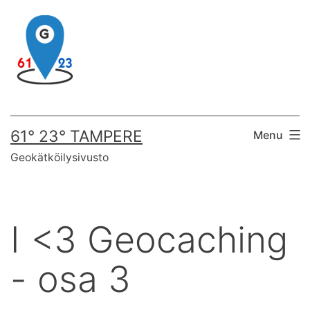
Skip
to
content
61° 23° TAMPERE
Menu
Geokätköilysivusto
I <3 Geocaching
- osa 3