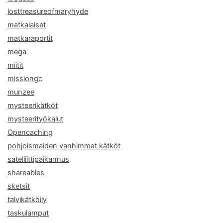
losttreasureofmaryhyde
matkalaiset
matkaraportit
mega
miitit
missiongc
munzee
mysteerikätköt
mysteerityökalut
Opencaching
pohjoismaiden vanhimmat kätköt
satelliittipaikannus
shareables
sketsit
talvikätköily
taskulamput