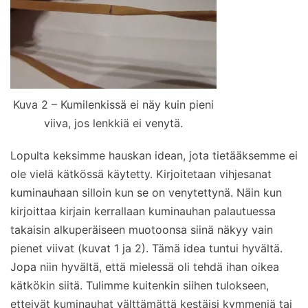
Kuva 2 – Kumilenkissä ei näy kuin pieni
viiva, jos lenkkiä ei venytä.
Lopulta keksimme hauskan idean, jota tietääksemme ei
ole vielä kätkössä käytetty. Kirjoitetaan vihjesanat
kuminauhaan silloin kun se on venytettynä. Näin kun
kirjoittaa kirjain kerrallaan kuminauhan palautuessa
takaisin alkuperäiseen muotoonsa siinä näkyy vain
pienet viivat (kuvat 1 ja 2). Tämä idea tuntui hyvältä.
Jopa niin hyvältä, että mielessä oli tehdä ihan oikea
kätkökin siitä. Tulimme kuitenkin siihen tulokseen,
etteivät kuminauhat välttämättä kestäisi kymmeniä tai