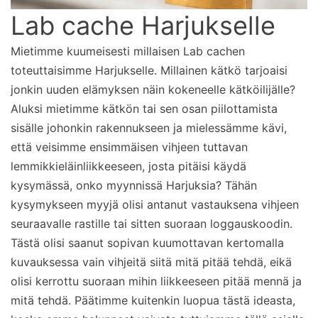
Lab cache Harjukselle
Mietimme kuumeisesti millaisen Lab cachen
toteuttaisimme Harjukselle. Millainen kätkö tarjoaisi
jonkin uuden elämyksen näin kokeneelle kätköilijälle?
Aluksi mietimme kätkön tai sen osan piilottamista
sisälle johonkin rakennukseen ja mielessämme kävi,
että veisimme ensimmäisen vihjeen tuttavan
lemmikkieläinliikkeeseen, josta pitäisi käydä
kysymässä, onko myynnissä Harjuksia? Tähän
kysymykseen myyjä olisi antanut vastauksena vihjeen
seuraavalle rastille tai sitten suoraan loggauskoodin.
Tästä olisi saanut sopivan kuumottavan kertomalla
kuvauksessa vain vihjeitä siitä mitä pitää tehdä, eikä
olisi kerrottu suoraan mihin liikkeeseen pitää mennä ja
mitä tehdä. Päätimme kuitenkin luopua tästä ideasta,