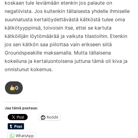
koskaan tule leviämään etenkin jos palaute on
negatiivista. Jos kuitenkin tällaisesta yhdelle ihmiselle
suunnatusta kertalöydettävästä kätköstä tulee oma
kätkötyyppinsä, toivoisin itse, ettei se kartuta
kätköilijän löytömäärää ja vaikuta tilastoihin. Etenkin
jos sen kätkön saa piilottaa vain erikseen siitä
Groundspeakille maksamalla. Mutta tällaisena
kokeiluna ja kertaluontoisena juttuna tämä oli kiva ja
onnistunut kokemus.
0
Tykkää
tästä
kirjoituksesta
Jaa tämä postaus:
Reddit
WhatsApp