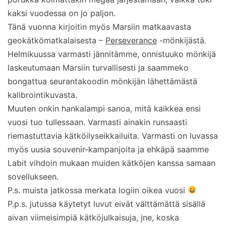
kaksi vuodessa on jo paljon.
Tänä vuonna kirjoitin myös Marsiin matkaavasta
geokätkömatkalaisesta –
Perseverance
-mönkijästä.
Helmikuussa varmasti jännitämme, onnistuuko mönkijä
laskeutumaan Marsiin turvallisesti ja saammeko
bongattua seurantakoodin mönkijän lähettämästä
kalibrointikuvasta.
Muuten onkin hankalampi sanoa, mitä kaikkea ensi
vuosi tuo tullessaan. Varmasti ainakin runsaasti
riemastuttavia kätköilyseikkailuita. Varmasti on luvassa
myös uusia souvenir-kampanjoita ja ehkäpä saamme
Labit vihdoin mukaan muiden kätköjen kanssa samaan
sovellukseen.
P.s. muista jatkossa merkata logiin oikea vuosi
P.p.s. jutussa käytetyt luvut eivät välttämättä sisällä
aivan viimeisimpiä kätköjulkaisuja, jne, koska