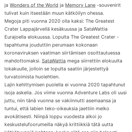
ja
Wonders of the World
ja
Memory Lane
-souvenirit
tulivat kuin itsestään muun kätköilyn ohessa.
Megoja piti vuonna 2020 olla kaksi: The Greatest
Crater Lappajärvellä kesäkuussa ja SataWattia
Eurajoella elokuussa. Lopulta The Greatest Crater -
tapahtuma jouduttiin perumaan kokonaan
koronaviruksen vaatiman siirtämisen osoittautuessa
mahdottomaksi.
SataWattia
mega siirrettiin elokuulta
lokakuulle, jolloin se lopulta saatiin järjestettyä
turvatoimista huolehtien.
Lajin kehittymisen puolella ei vuonna 2020 tapahtunut
isoja askelia. Jos viime vuonna Adventure Labs oli uusi
juttu, niin tänä vuonna se vakiinnutti asemaansa ja
tuntui, että labien teko-oikeuksia jaettiin melko
avokätisesti. Niinpä loppu vuodesta alkoi jo
keskustelufoorumeilla näkyä krittiikkiä tätä uutta