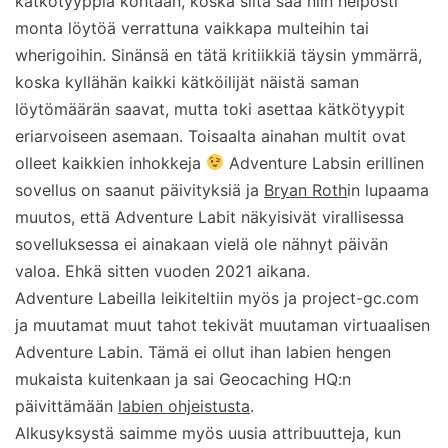
kätkötyyppiä kohtaan, koska siitä saa niin helposti
monta löytöä verrattuna vaikkapa multeihin tai
wherigoihin. Sinänsä en tätä kritiikkiä täysin ymmärrä,
koska kyllähän kaikki kätköilijät näistä saman
löytömäärän saavat, mutta toki asettaa kätkötyypit
eriarvoiseen asemaan. Toisaalta ainahan multit ovat
olleet kaikkien inhokkeja
Adventure Labsin erillinen
sovellus on saanut päivityksiä ja
Bryan Roth
in lupaama
muutos, että Adventure Labit näkyisivät virallisessa
sovelluksessa ei ainakaan vielä ole nähnyt päivän
valoa. Ehkä sitten vuoden 2021 aikana.
Adventure Labeilla leikiteltiin myös ja project-gc.com
ja muutamat muut tahot tekivät muutaman virtuaalisen
Adventure Labin. Tämä ei ollut ihan labien hengen
mukaista kuitenkaan ja sai Geocaching HQ:n
päivittämään
labien ohjeistusta
.
Alkusyksystä saimme myös uusia attribuutteja, kun