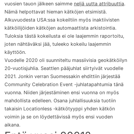
vuosien tauon jälkeen saimme
neljä uutta attribuuttia
.
Nämä helpottavat hieman kätköjen etsimistä.
Alkuvuodesta USA:ssa kokeiltiin myös inaktiivisten
kätköilijöiden kätköjen automaattista arkistointia.
Tuloksia tästä kokeilusta ei ole laajemmin raportoitu,
joten nähtäväksi jää, tuleeko kokeilu laajemmin
käyttöön.
Vuodelle 2020 oli suunniteltu massiivisia geokätköilyn
20-vuotisjuhlia. Seattlen pääjuhlat siirtyivät vuodelle
2021. Jonkin verran Suomessakin ehdittiin järjestää
Community Celebration Event -juhlatapahtumia tänä
vuonna. Niiden järjestäminen ensi vuonna on myös
mahdollista edelleen. Osana juhlallisuuksia tuotiin
takaisin Locationless -kätkötyyppi yhden kätkön
voimin ja se on löydettävissä myös ensi vuoden
aikana.