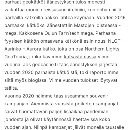
parhaat geokätköt äänestyksen tulos monesti
vaikuttaa monien reissusuunnitelmiin, kun onhan niillä
parhailla kätköillä pakko lähteä käymään. Vuoden 2019
parhaaksi kätköksi äänestettiin Mastojen loisteessa -
mega. Kakkosena Oulun Tar’n’tech mega. Parhaana
fyysisen kätkön omaavana kätkönä esiin nousi NLGT –
Aurinko – Aurora kätkö, joka on osa Northern Lights
GeoTouria, jonka kävimme
katsastamassa
viime
vuonna. Jos geocache.fi taas äänestyksen järjestää
vuoden 2020 parhaista kätköistä, toki raportoimme
siitä myös blogissa. Viime vuoden tulokset löytyvät
täältä
.
Vuonna 2020 näimme taas useamman souvenir-
kampanjan. Aiemmista vuosista poiketen kampanjat
saivat huomattavan paljon lisäaikaa pandemian
johdosta ja olivat käytännössä haettavissa koko
vuoden ajan. Niinpä kampanjat jäivät monella taustalle