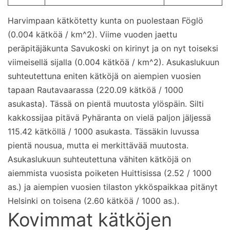
Harvimpaan kätkötetty kunta on puolestaan Föglö
(0.004 kätköä / km^2). Viime vuoden jaettu
peräpitäjäkunta Savukoski on kirinyt ja on nyt toiseksi
viimeisellä sijalla (0.004 kätköä / km^2). Asukaslukuun
suhteutettuna eniten kätköjä on aiempien vuosien
tapaan Rautavaarassa (220.09 kätköä / 1000
asukasta). Tässä on pientä muutosta ylöspäin. Silti
kakkossijaa pitävä Pyhäranta on vielä paljon jäljessä
115.42 kätköllä / 1000 asukasta. Tässäkin luvussa
pientä nousua, mutta ei merkittävää muutosta.
Asukaslukuun suhteutettuna vähiten kätköjä on
aiemmista vuosista poiketen Huittisissa (2.52 / 1000
as.) ja aiempien vuosien tilaston ykköspaikkaa pitänyt
Helsinki on toisena (2.60 kätköä / 1000 as.).
Kovimmat kätköjen