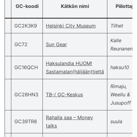
GC-koodi
Kätkön nimi
Piilottaja
GC2K3K9
Helsinki City Museum
Tilhet
Kalle
GC72
Sun Gear
Reunanen
Haksulandia HUOM!
GC16QCH
haksu10
Sastamalan(häijään)tieltä
Rimaju,
GC28HN3
TB-/ GC-Keskus
Weellu &
Jusupoff
Rahalla saa – Money
GC39TR8
suula
talks