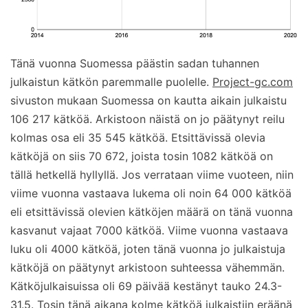
Tänä vuonna Suomessa päästin sadan tuhannen
julkaistun kätkön paremmalle puolelle.
Project-gc.com
sivuston mukaan Suomessa on kautta aikain julkaistu
106 217 kätköä. Arkistoon näistä on jo päätynyt reilu
kolmas osa eli 35 545 kätköä. Etsittävissä olevia
kätköjä on siis 70 672, joista tosin 1082 kätköä on
tällä hetkellä hyllyllä. Jos verrataan viime vuoteen, niin
viime vuonna vastaava lukema oli noin 64 000 kätköä
eli etsittävissä olevien kätköjen määrä on tänä vuonna
kasvanut vajaat 7000 kätköä. Viime vuonna vastaava
luku oli 4000 kätköä, joten tänä vuonna jo julkaistuja
kätköjä on päätynyt arkistoon suhteessa vähemmän.
Kätköjulkaisuissa oli 69 päivää kestänyt tauko 24.3-
31.5. Tosin tänä aikana kolme kätköä julkaistiin eräänä