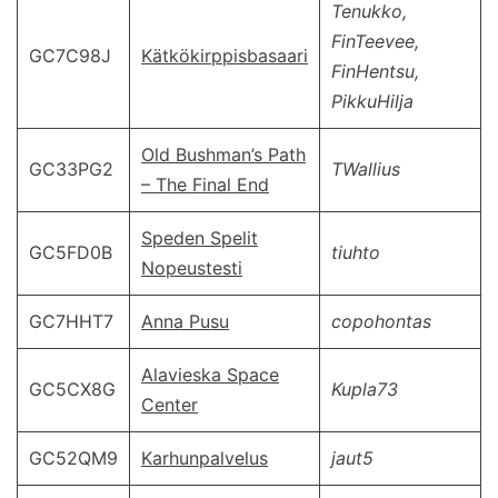
Tenukko,
FinTeevee,
GC7C98J
Kätkökirppisbasaari
FinHentsu,
PikkuHilja
Old Bushman’s Path
GC33PG2
TWallius
– The Final End
Speden Spelit
GC5FD0B
tiuhto
Nopeustesti
GC7HHT7
Anna Pusu
copohontas
Alavieska Space
GC5CX8G
Kupla73
Center
GC52QM9
Karhunpalvelus
jaut5