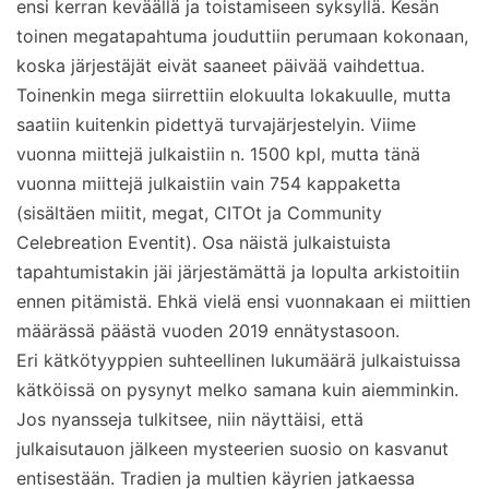
ensi kerran keväällä ja toistamiseen syksyllä. Kesän
toinen megatapahtuma jouduttiin perumaan kokonaan,
koska järjestäjät eivät saaneet päivää vaihdettua.
Toinenkin mega siirrettiin elokuulta lokakuulle, mutta
saatiin kuitenkin pidettyä turvajärjestelyin. Viime
vuonna miittejä julkaistiin n. 1500 kpl, mutta tänä
vuonna miittejä julkaistiin vain 754 kappaketta
(sisältäen miitit, megat, CITOt ja Community
Celebreation Eventit). Osa näistä julkaistuista
tapahtumistakin jäi järjestämättä ja lopulta arkistoitiin
ennen pitämistä. Ehkä vielä ensi vuonnakaan ei miittien
määrässä päästä vuoden 2019 ennätystasoon.
Eri kätkötyyppien suhteellinen lukumäärä julkaistuissa
kätköissä on pysynyt melko samana kuin aiemminkin.
Jos nyansseja tulkitsee, niin näyttäisi, että
julkaisutauon jälkeen mysteerien suosio on kasvanut
entisestään. Tradien ja multien käyrien jatkaessa