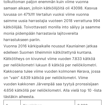
tolkuttoman paljon enemmän kuin viime vuonna
samaan aikaan, jolloin kätköilijöitä oli 43098. Kasvua
luvussa on 47%!!!! Vertailun vuoksi viime vuonna
saimme uusia harrastajia vuoteen 2018 verrattuna 994
kätköilijää. Toivottavasti monilla into säilyy ja saamme
monia pidempään harrastavia lajitovereita
harrastukseen pariin.
Vuonna 2016 kärkipaikalle noussut Kauniainen jatkaa
edelleen Suomen tiheimmin kätkötettynä kuntana.
Kätkötiheys on kivunnut viime vuoden 7.833 kätköä
per neliökilometri lukuun 8 kätköä per neliökilometri.
Kakkosena tulee viime vuoden kolmonen Kerava, jossa
on “vain” 4.839 kätköä per neliökilometri. Viime
vuoden kakkonen Järvenpää saa tyytyä pronssisijaan
4.656 kätköllä per neliökilometri. Alla vielä top 10 -lista
tästäkin aiheesta.