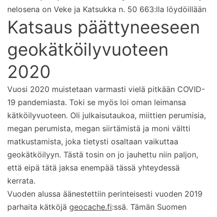
nelosena on Veke ja Katsukka n. 50 663:lla löydöillään
Katsaus päättyneeseen
geokätköilyvuoteen
2020
Vuosi 2020 muistetaan varmasti vielä pitkään COVID-
19 pandemiasta. Toki se myös loi oman leimansa
kätköilyvuoteen. Oli julkaisutaukoa, miittien perumisia,
megan perumista, megan siirtämistä ja moni vältti
matkustamista, joka tietysti osaltaan vaikuttaa
geokätköilyyn. Tästä tosin on jo jauhettu niin paljon,
että eipä tätä jaksa enempää tässä yhteydessä
kerrata.
Vuoden alussa äänestettiin perinteisesti vuoden 2019
parhaita kätköjä
geocache.fi
:ssä. Tämän Suomen