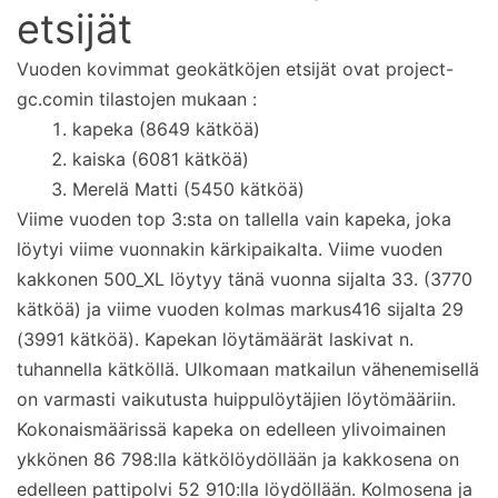
etsijät
Vuoden kovimmat geokätköjen etsijät ovat project-
gc.comin tilastojen mukaan :
kapeka (8649 kätköä)
kaiska (6081 kätköä)
Merelä Matti (5450 kätköä)
Viime vuoden top 3:sta on tallella vain kapeka, joka
löytyi viime vuonnakin kärkipaikalta. Viime vuoden
kakkonen 500_XL löytyy tänä vuonna sijalta 33. (3770
kätköä) ja viime vuoden kolmas markus416 sijalta 29
(3991 kätköä). Kapekan löytämäärät laskivat n.
tuhannella kätköllä. Ulkomaan matkailun vähenemisellä
on varmasti vaikutusta huippulöytäjien löytömääriin.
Kokonaismäärissä kapeka on edelleen ylivoimainen
ykkönen 86 798:lla kätkölöydöllään ja kakkosena on
edelleen pattipolvi 52 910:lla löydöllään. Kolmosena ja