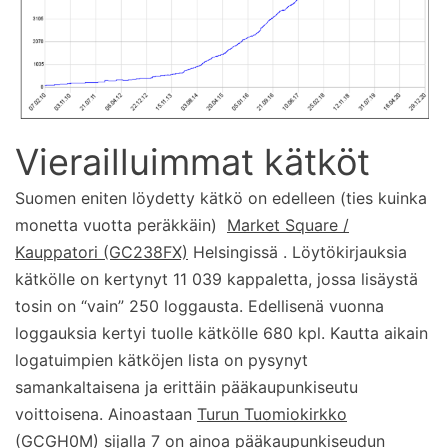
Vierailluimmat kätköt
Suomen eniten löydetty kätkö on edelleen (ties kuinka
monetta vuotta peräkkäin)
Market Square /
Kauppatori (GC238FX)
Helsingissä . Löytökirjauksia
kätkölle on kertynyt 11 039 kappaletta, jossa lisäystä
tosin on “vain” 250 loggausta. Edellisenä vuonna
loggauksia kertyi tuolle kätkölle 680 kpl. Kautta aikain
logatuimpien kätköjen lista on pysynyt
samankaltaisena ja erittäin pääkaupunkiseutu
voittoisena. Ainoastaan
Turun Tuomiokirkko
(GCGH0M)
sijalla 7 on ainoa pääkaupunkiseudun