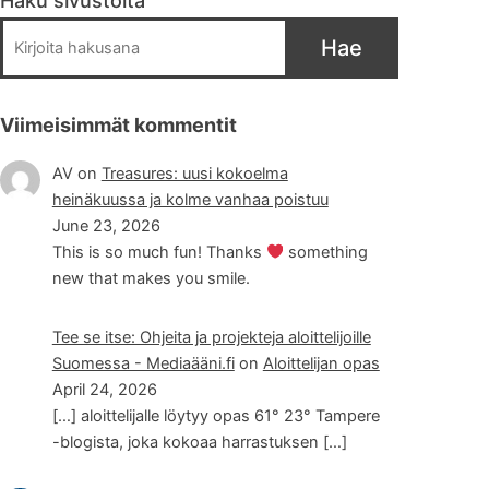
Haku sivustolta
Hae
Viimeisimmät kommentit
AV
on
Treasures: uusi kokoelma
heinäkuussa ja kolme vanhaa poistuu
June 23, 2026
This is so much fun! Thanks
something
new that makes you smile.
Tee se itse: Ohjeita ja projekteja aloittelijoille
Suomessa - Mediaääni.fi
on
Aloittelijan opas
April 24, 2026
[…] aloittelijalle löytyy opas 61° 23° Tampere
-blogista, joka kokoaa harrastuksen […]