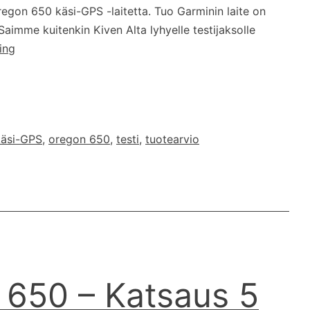
Oregon 650 käsi-GPS -laitetta. Tuo Garminin laite on
 Saimme kuitenkin Kiven Alta lyhyelle testijaksolle
Testissä:
ing
Garmin
eTrex
30x
käsi-GPS
,
oregon 650
,
testi
,
tuotearvio
 650 – Katsaus 5