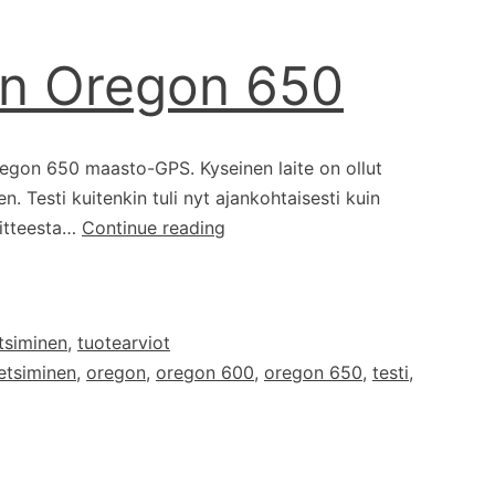
in Oregon 650
regon 650 maasto-GPS. Kyseinen laite on ollut
. Testi kuitenkin tuli nyt ajankohtaisesti kuin
Testissä:
itteesta…
Continue reading
Garmin
Oregon
650
tsiminen
,
tuotearviot
etsiminen
,
oregon
,
oregon 600
,
oregon 650
,
testi
,