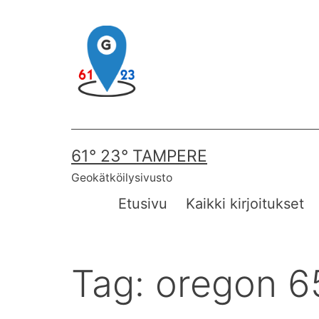
Skip
to
content
61° 23° TAMPERE
Geokätköilysivusto
Etusivu
Kaikki kirjoitukset
Tag:
oregon 6