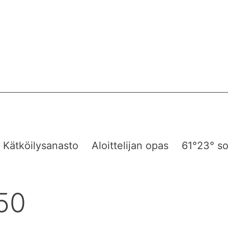
Kätköilysanasto
Aloittelijan opas
61°23° so
50