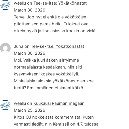
weellu
on
Tee-se-itse: Yökätkönastat
March 30, 2026
Terve, Joo nyt ei ehkä ole yökätköjen
piilottamisen paras hetki. Tulokset ovat
oikein hyviä ja itse asiassa koekin on vielä…
Juha
on
Tee-se-itse: Yökätkönastat
March 30, 2026
Moi. Vaikka juuri äsken siirryimme
normaaliajasta kesäaikaan, niin silti
kysymykseni koskee yökätköilyä.
Minkälaisia tuloksia yökätkönastojen koe
tuotti? Ensimmäinen etsimäni kätkö…
weellu
on
Kuukausi Rauman megaan
March 25, 2026
Kiitos OJ nokkelasta kommentista. Kuten
varmasti tiedät, niin Kemissä on 4.7. tulossa