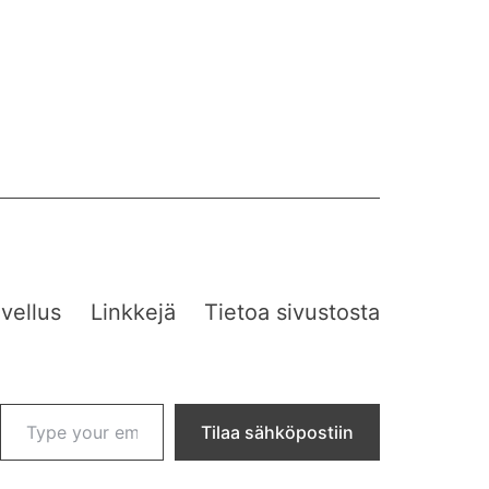
vellus
Linkkejä
Tietoa sivustosta
Type your email…
Tilaa sähköpostiin