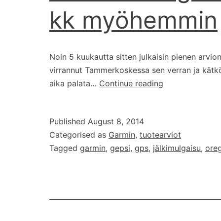
kk myöhemmin
Noin 5 kuukautta sitten julkaisin pienen arvi
virrannut Tammerkoskessa sen verran ja kätköjä
Garmin
aika palata…
Continue reading
Oregon
650
Published
August 8, 2014
–
Categorised as
Garmin
,
tuotearviot
Katsaus
Tagged
garmin
,
gepsi
,
gps
,
jälkimulgaisu
,
ore
5
kk
myöhemmin