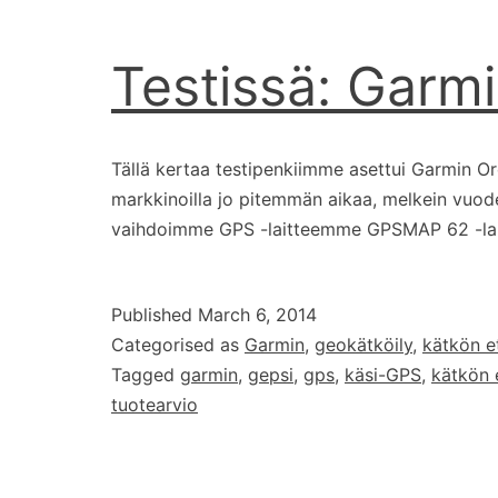
Testissä: Garm
Tällä kertaa testipenkiimme asettui Garmin O
markkinoilla jo pitemmän aikaa, melkein vuoden
vaihdoimme GPS -laitteemme GPSMAP 62 -la
Published
March 6, 2014
Categorised as
Garmin
,
geokätköily
,
kätkön e
Tagged
garmin
,
gepsi
,
gps
,
käsi-GPS
,
kätkön 
tuotearvio