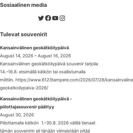
Sosiaalinen media
Twitter
Facebook
YouTube
Instagram
Tulevat souvenirit
Kansainvälinen geokätköilypäivä
August 14, 2026 – August 16, 2026
Kansainvälinen geokätköilypäivä souvenir tarjolla
14.–16.8. etsimällä kätkön tai osallistumalla
miittiin. https://www.6123tampere.com/2026/07/28/kansainvalin
geokatkoilypaiva-2026/
Kansainvälinen geokätköilypäivä -
piilottajasouvenir päättyy
August 30, 2026
Piilottamalla kätkön 1.–30.8. 2026 välillä tienaat
tämän souvenirin eli tänään viimeistään pitää