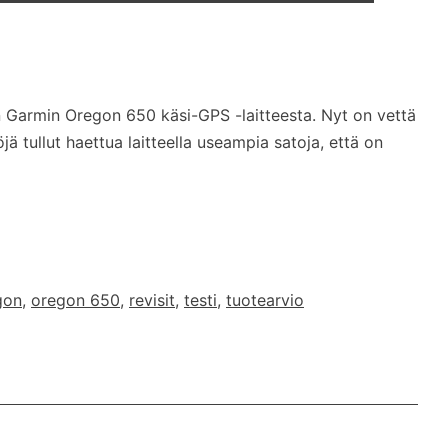
on Garmin Oregon 650 käsi-GPS -laitteesta. Nyt on vettä
 tullut haettua laitteella useampia satoja, että on
gon
,
oregon 650
,
revisit
,
testi
,
tuotearvio