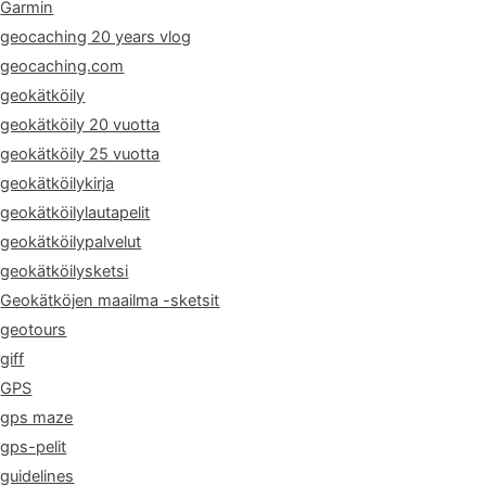
Garmin
geocaching 20 years vlog
geocaching.com
geokätköily
geokätköily 20 vuotta
geokätköily 25 vuotta
geokätköilykirja
geokätköilylautapelit
geokätköilypalvelut
geokätköilysketsi
Geokätköjen maailma -sketsit
geotours
giff
GPS
gps maze
gps-pelit
guidelines