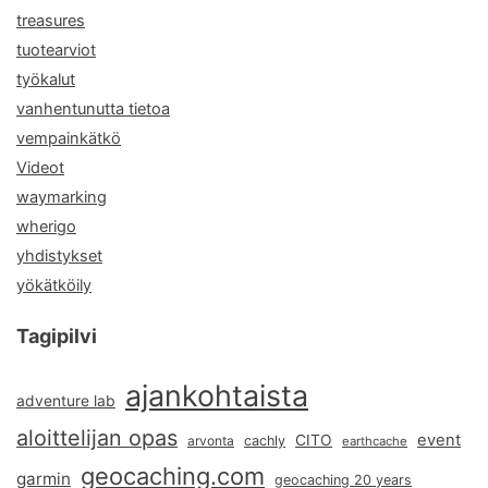
treasures
tuotearviot
työkalut
vanhentunutta tietoa
vempainkätkö
Videot
waymarking
wherigo
yhdistykset
yökätköily
Tagipilvi
ajankohtaista
adventure lab
aloittelijan opas
event
CITO
arvonta
cachly
earthcache
geocaching.com
garmin
geocaching 20 years