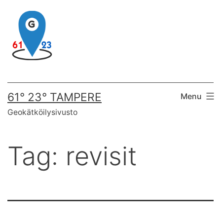
Skip
to
content
61° 23° TAMPERE
Menu
Geokätköilysivusto
Tag:
revisit