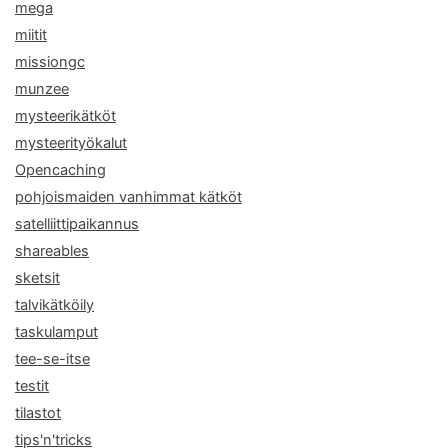
mega
miitit
missiongc
munzee
mysteerikätköt
mysteerityökalut
Opencaching
pohjoismaiden vanhimmat kätköt
satelliittipaikannus
shareables
sketsit
talvikätköily
taskulamput
tee-se-itse
testit
tilastot
tips'n'tricks