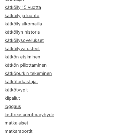
kätköily 15 vuotta
kätköily ja luonto
kätköily ulkomailla
kätköilyn historia
kätköilysovellukset
kätköilyvarusteet
kätkön etsiminen
kätkön piilottaminen
kätköpurkin tekeminen
kätkötarkastajat
kätkötyypit
kilpailut
loggaus
losttreasureofmaryhyde
matkalaiset
matkaraportit