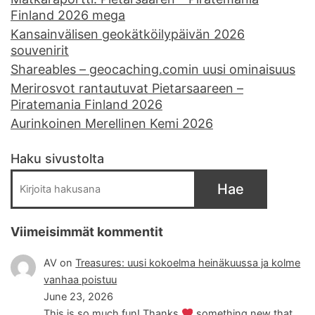
Finland 2026 mega
Kansainvälisen geokätköilypäivän 2026
souvenirit
Shareables – geocaching.comin uusi ominaisuus
Merirosvot rantautuvat Pietarsaareen –
Piratemania Finland 2026
Aurinkoinen Merellinen Kemi 2026
Haku sivustolta
Hae
Viimeisimmät kommentit
AV
on
Treasures: uusi kokoelma heinäkuussa ja kolme
vanhaa poistuu
June 23, 2026
This is so much fun! Thanks
something new that