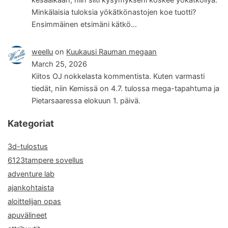
Minkälaisia tuloksia yökätkönastojen koe tuotti?
Ensimmäinen etsimäni kätkö…
weellu
on
Kuukausi Rauman megaan
March 25, 2026
Kiitos OJ nokkelasta kommentista. Kuten varmasti
tiedät, niin Kemissä on 4.7. tulossa mega-tapahtuma ja
Pietarsaaressa elokuun 1. päivä.
Kategoriat
3d-tulostus
6123tampere sovellus
adventure lab
ajankohtaista
aloittelijan opas
apuvälineet