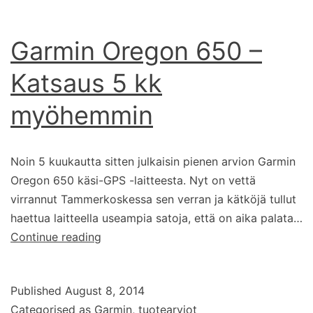
Garmin Oregon 650 –
Katsaus 5 kk
myöhemmin
Noin 5 kuukautta sitten julkaisin pienen arvion Garmin
Oregon 650 käsi-GPS -laitteesta. Nyt on vettä
virrannut Tammerkoskessa sen verran ja kätköjä tullut
haettua laitteella useampia satoja, että on aika palata…
Garmin
Continue reading
Oregon
650
Published
August 8, 2014
–
Categorised as
Garmin
,
tuotearviot
Katsaus