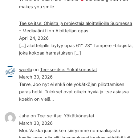
makes you smile.
Tee se itse: Ohjeita ja projekteja aloittelijoille Suomessa
- Mediaääni.fi
on
Aloittelijan opas
April 24, 2026
[…] aloittelijalle löytyy opas 61° 23° Tampere -blogista,
joka kokoaa harrastuksen […]
weellu
on
Tee-se-itse: Yökätkönastat
March 30, 2026
Terve, Joo nyt ei ehkä ole yökätköjen piilottamisen
paras hetki. Tulokset ovat oikein hyviä ja itse asiassa
koekin on vielä…
Juha
on
Tee-se-itse: Yökätkönastat
March 30, 2026
Moi. Vaikka juuri äsken siirryimme normaaliajasta
kesäaikaan, niin silti kysymykseni koskee yökätköilyä.