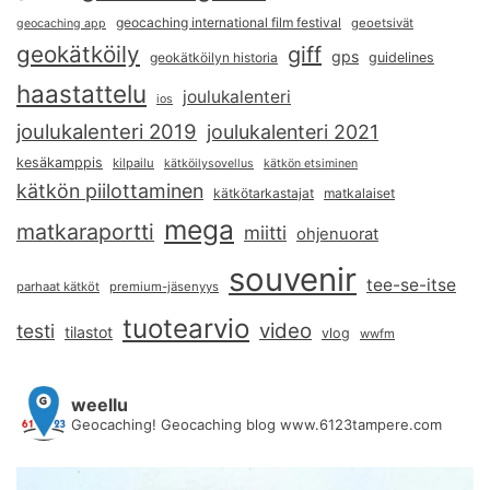
geocaching international film festival
geoetsivät
geocaching app
geokätköily
giff
gps
geokätköilyn historia
guidelines
haastattelu
joulukalenteri
ios
joulukalenteri 2019
joulukalenteri 2021
kesäkamppis
kilpailu
kätköilysovellus
kätkön etsiminen
kätkön piilottaminen
kätkötarkastajat
matkalaiset
mega
matkaraportti
miitti
ohjenuorat
souvenir
tee-se-itse
parhaat kätköt
premium-jäsenyys
tuotearvio
video
testi
tilastot
vlog
wwfm
weellu
Geocaching! Geocaching blog www.6123tampere.com