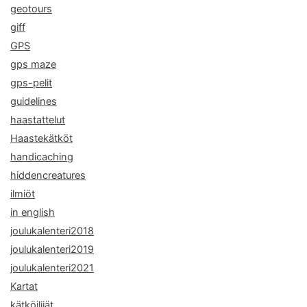
geotours
giff
GPS
gps maze
gps-pelit
guidelines
haastattelut
Haastekätköt
handicaching
hiddencreatures
ilmiöt
in english
joulukalenteri2018
joulukalenteri2019
joulukalenteri2021
Kartat
kätköilijät