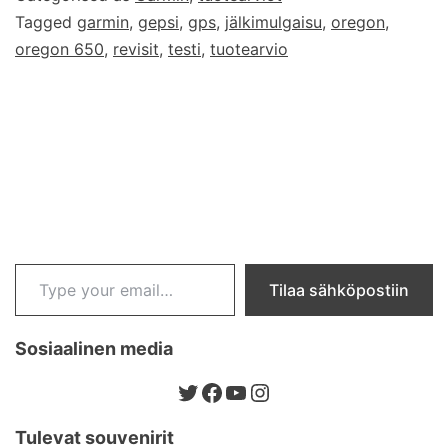
Tagged
garmin
,
gepsi
,
gps
,
jälkimulgaisu
,
oregon
,
5
oregon 650
,
revisit
,
testi
,
tuotearvio
kk
myöhemmin
Type your email…
Tilaa sähköpostiin
Sosiaalinen media
Twitter
Facebook
YouTube
Instagram
Tulevat souvenirit