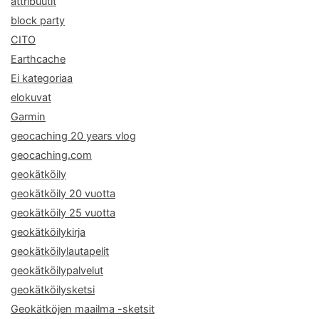
attribuutit
block party
CITO
Earthcache
Ei kategoriaa
elokuvat
Garmin
geocaching 20 years vlog
geocaching.com
geokätköily
geokätköily 20 vuotta
geokätköily 25 vuotta
geokätköilykirja
geokätköilylautapelit
geokätköilypalvelut
geokätköilysketsi
Geokätköjen maailma -sketsit