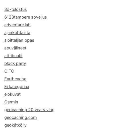
3d-tulostus
6123tampere sovellus
adventure lab
ajankohtaista
aloittelijan opas
apuvälineet
attribuutit
block party
CITO
Earthcache
Ei kategoriaa
elokuvat
Garmin
geocaching 20 years vlog
geocaching.com
geokätköily