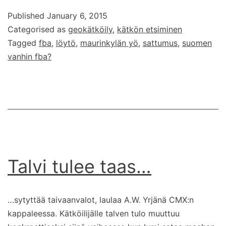
FBA?
Published
January 6, 2015
Categorised as
geokätköily
,
kätkön etsiminen
Tagged
fba
,
löytö
,
maurinkylän yö
,
sattumus
,
suomen
vanhin fba?
Talvi tulee taas…
…sytyttää taivaanvalot, laulaa A.W. Yrjänä CMX:n
kappaleessa. Kätköilijälle talven tulo muuttuu