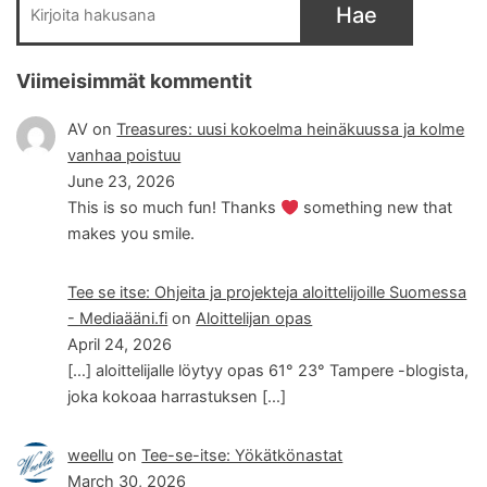
Hae
Viimeisimmät kommentit
AV
on
Treasures: uusi kokoelma heinäkuussa ja kolme
vanhaa poistuu
June 23, 2026
This is so much fun! Thanks
something new that
makes you smile.
Tee se itse: Ohjeita ja projekteja aloittelijoille Suomessa
- Mediaääni.fi
on
Aloittelijan opas
April 24, 2026
[…] aloittelijalle löytyy opas 61° 23° Tampere -blogista,
joka kokoaa harrastuksen […]
weellu
on
Tee-se-itse: Yökätkönastat
March 30, 2026