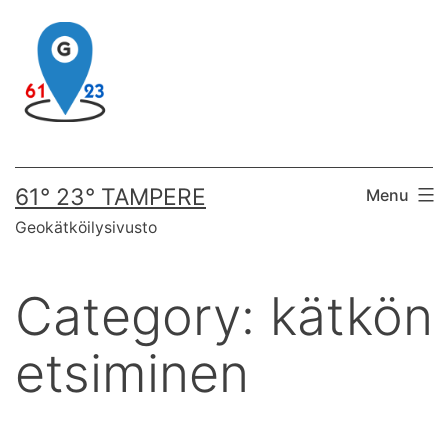
Skip
to
content
61° 23° TAMPERE
Menu
Geokätköilysivusto
Category:
kätkön
etsiminen