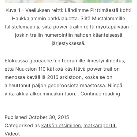
Kuva 1 - Vaelluksen reitti: Lähdimme Pirttimäestä kohti
Haukkalammin parkkialuetta. Siitä Mustalammille
tulistelemaan ja siitä power trailin reitti myötäpäivään -
joskin trailin numerointiin nähden käänteisessä
järjestyksessä.
Elokuussa geocache.fi:n foorumille ilmestyi ilmoitus,
että Nuuksion 110 kätköä käsittävä power trail on
menossa keväällä 2016 arkistoon, koska se on
aiheuttanut paljon geoeroosiota maastossa. Niinpä
Nuuksi
yhtä äkkiä alkoi minuakin tuon…
Continue reading
power
trail
Published
October 30, 2015
Categorised as
kätkön etsiminen
,
matkaraportit
,
Videot