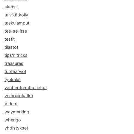
sketsit
talvikätköily
taskulamput
tee-se-itse
testit
tilastot
tips'n'tricks
treasures
tuotearviot
työkalut
vanhentunutta tietoa
vempainkätkö
Videot
waymarking
wherigo
yhdistykset