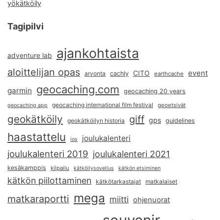
yökätköily
Tagipilvi
ajankohtaista
adventure lab
aloittelijan opas
event
CITO
arvonta
cachly
earthcache
geocaching.com
garmin
geocaching 20 years
geocaching international film festival
geoetsivät
geocaching app
geokätköily
giff
gps
geokätköilyn historia
guidelines
haastattelu
joulukalenteri
ios
joulukalenteri 2019
joulukalenteri 2021
kesäkamppis
kilpailu
kätköilysovellus
kätkön etsiminen
kätkön piilottaminen
kätkötarkastajat
matkalaiset
mega
matkaraportti
miitti
ohjenuorat