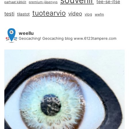
souvenir
tee-se-itse
parhaat kätköt
premium-jäsenyys
tuotearvio
video
testi
tilastot
vlog
wwfm
weellu
Geocaching! Geocaching blog www.6123tampere.com