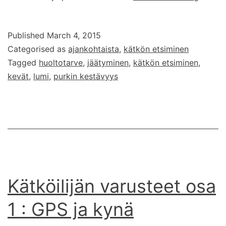
tulee
mutta
Published
March 4, 2015
kestää
Categorised as
ajankohtaista
,
kätkön etsiminen
purkit?
Tagged
huoltotarve
,
jäätyminen
,
kätkön etsiminen
,
kevät
,
lumi
,
purkin kestävyys
Kätköilijän varusteet osa
1 : GPS ja kynä