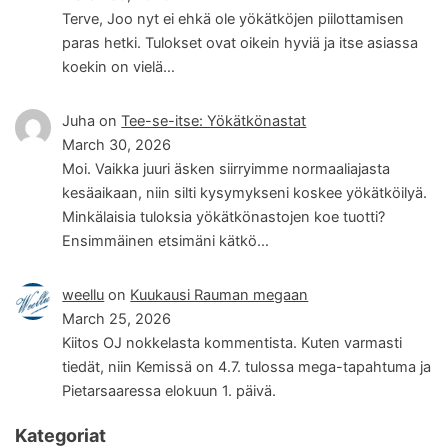
Terve, Joo nyt ei ehkä ole yökätköjen piilottamisen
paras hetki. Tulokset ovat oikein hyviä ja itse asiassa
koekin on vielä…
Juha
on
Tee-se-itse: Yökätkönastat
March 30, 2026
Moi. Vaikka juuri äsken siirryimme normaaliajasta
kesäaikaan, niin silti kysymykseni koskee yökätköilyä.
Minkälaisia tuloksia yökätkönastojen koe tuotti?
Ensimmäinen etsimäni kätkö…
weellu
on
Kuukausi Rauman megaan
March 25, 2026
Kiitos OJ nokkelasta kommentista. Kuten varmasti
tiedät, niin Kemissä on 4.7. tulossa mega-tapahtuma ja
Pietarsaaressa elokuun 1. päivä.
Kategoriat