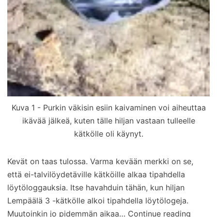
Kuva 1 - Purkin väkisin esiin kaivaminen voi aiheuttaa
ikävää jälkeä, kuten tälle hiljan vastaan tulleelle
kätkölle oli käynyt.
Kevät on taas tulossa. Varma kevään merkki on se,
että ei-talvilöydetäville kätköille alkaa tipahdella
löytöloggauksia. Itse havahduin tähän, kun hiljan
Lempäälä 3 -kätkölle alkoi tipahdella löytölogeja.
Kevät
Muutoinkin jo pidemmän aikaa…
Continue reading