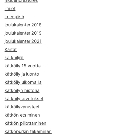
hiddencreatures
ilmiöt
in english
joulukalenteri2018
joulukalenteri2019
joulukalenteri2021
Kartat
kätköilijät
kätköily 15 vuotta
kätköily ja luonto
kätköily ulkomailla
kätköilyn historia
kätköilysovellukset
kätköilyvarusteet
kätkön etsiminen
kätkön piilottaminen
kätköpurkin tekeminen