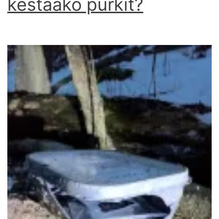
kestääkö purkit?