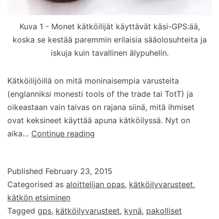
Kuva 1 - Monet kätköilijät käyttävät käsi-GPS:ää,
koska se kestää paremmin erilaisia sääolosuhteita ja
iskuja kuin tavallinen älypuhelin.
Kätköilijöillä on mitä moninaisempia varusteita
(englanniksi monesti tools of the trade tai TotT) ja
oikeastaan vain taivas on rajana siinä, mitä ihmiset
ovat keksineet käyttää apuna kätköilyssä. Nyt on
Kätköilijän
aika…
Continue reading
varusteet
osa
Published
February 23, 2015
1
Categorised as
aloittelijan opas
,
kätköilyvarusteet
,
:
kätkön etsiminen
GPS
Tagged
gps
,
kätköilyvarusteet
,
kynä
,
pakolliset
ja