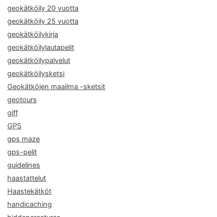
geokätköily 20 vuotta
geokätköily 25 vuotta
geokätköilykirja
geokätköilylautapelit
geokätköilypalvelut
geokätköilysketsi
Geokätköjen maailma -sketsit
geotours
giff
GPS
gps maze
gps-pelit
guidelines
haastattelut
Haastekätköt
handicaching