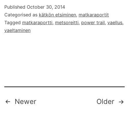
Published
October 30, 2014
Categorised as
kätkön etsiminen
,
matkaraportit
Tagged
matkaraportti
,
metsoreitti
,
power trail
,
vaellus
,
vaeltaminen
Posts
Newer
Older
pagination