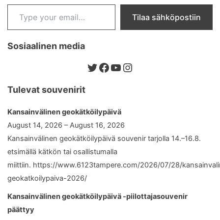
Type your email…
Tilaa sähköpostiin
Sosiaalinen media
Twitter
Facebook
YouTube
Instagram
Tulevat souvenirit
Kansainvälinen geokätköilypäivä
August 14, 2026 – August 16, 2026
Kansainvälinen geokätköilypäivä souvenir tarjolla 14.–16.8.
etsimällä kätkön tai osallistumalla
miittiin. https://www.6123tampere.com/2026/07/28/kansainval
geokatkoilypaiva-2026/
Kansainvälinen geokätköilypäivä -piilottajasouvenir
päättyy