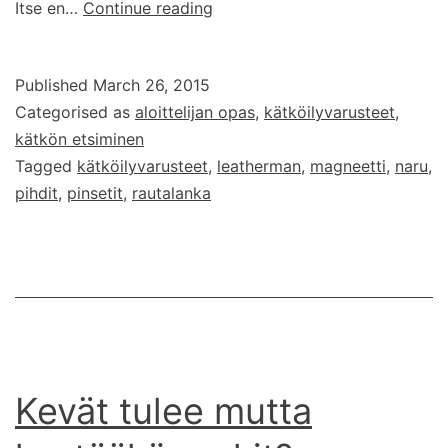
Kätköilijän
Itse en…
Continue reading
varusteet
osa
Published
March 26, 2015
3:
Categorised as
aloittelijan opas
,
kätköilyvarusteet
,
Pihdit
kätkön etsiminen
ja
Tagged
kätköilyvarusteet
,
leatherman
,
magneetti
,
naru
,
pinsetit
pihdit
,
pinsetit
,
rautalanka
Kevät tulee mutta