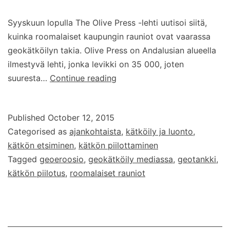
Syyskuun lopulla The Olive Press -lehti uutisoi siitä,
kuinka roomalaiset kaupungin rauniot ovat vaarassa
geokätköilyn takia. Olive Press on Andalusian alueella
ilmestyvä lehti, jonka levikki on 35 000, joten
Geokätköily
suuresta…
Continue reading
negatiivisessa
valossa
Published
October 12, 2015
uutisissa
Categorised as
ajankohtaista
,
kätköily ja luonto
,
geoeroosion
kätkön etsiminen
,
kätkön piilottaminen
takia
Tagged
geoeroosio
,
geokätköily mediassa
,
geotankki
,
kätkön piilotus
,
roomalaiset rauniot