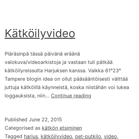
Kätköilyvideo
Pläräsinpä tässä päivänä eräänä
valokuva/videoarkistoja ja vastaan tuli pätkää
kätköilyreissulta Harjuksen kanssa. Vaikka 61°23°
Tampere blogin idea on ollut pääsääntöisesti välttää
juttuja kätköillä käynneistä, koska niistähän voi lukea
Kätköilyvideo
loggauksista, niin…
Continue reading
Published
June 22, 2015
Categorised as
kätkön etsiminen
Tagged
harjus
,
kätköilyvideo
,
pet-putkilo
,
video
,