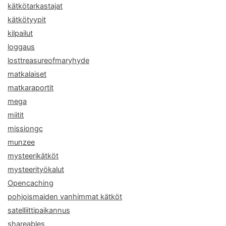
kätkötarkastajat
kätkötyypit
kilpailut
loggaus
losttreasureofmaryhyde
matkalaiset
matkaraportit
mega
miitit
missiongc
munzee
mysteerikätköt
mysteerityökalut
Opencaching
pohjoismaiden vanhimmat kätköt
satelliittipaikannus
shareables