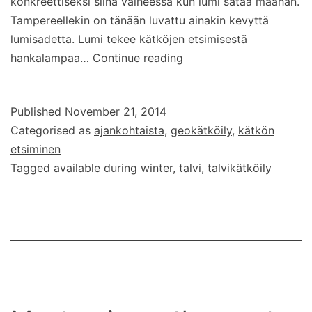
konkreettiseksi siinä vaiheessa kun lumi sataa maahan.
Tampereellekin on tänään luvattu ainakin kevyttä
lumisadetta. Lumi tekee kätköjen etsimisestä
Talvi
hankalampaa…
Continue reading
tulee
taas…
Published
November 21, 2014
Categorised as
ajankohtaista
,
geokätköily
,
kätkön
etsiminen
Tagged
available during winter
,
talvi
,
talvikätköily