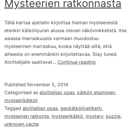
Mysteerien ratkonnasta
Tällä kertaa ajattelin kirjoittaa hieman mysteereistä
etenkin kätköilyuran alussa olevan näkövinkkelistä. Itse
asiassa marraskuusta varmaan muodostuu
mysteerinen marraskuu, koska näyttää siltä, että
aiheesta on enemmänkin kirjoitettavaa. Stay tuned.
Mysteerien
Aloittelijalle saattavat…
Continue reading
ratkonnasta
Published
November 5, 2014
Categorised as
aloittelijan opas
,
kätkön etsiminen
,
mysteerikätköt
Tagged
aloittelijan opas
,
geokätköilyetiketti
,
mysteerien ratkonta
,
mysteerikätkö
,
mystery
,
puzzle
,
unknown cache