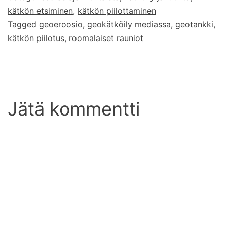
kätkön etsiminen
,
kätkön piilottaminen
Tagged
geoeroosio
,
geokätköily mediassa
,
geotankki
,
kätkön piilotus
,
roomalaiset rauniot
Jätä kommentti