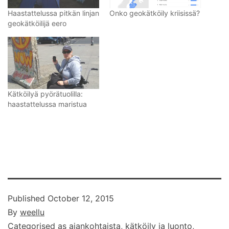
Haastattelussa pitkän linjan
Onko geokätköily kriisissä?
geokätköilijä eero
Kätköilyä pyörätuolilla:
haastattelussa maristua
Published
October 12, 2015
By
weellu
Categorised as
ajankohtaista
,
kätköily ja luonto
,