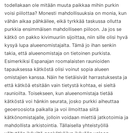
todellakaan ole mitään muuta paikkaa mihin purkin
voisi piilottaa? Monesti mahdollisuuksia on monia, kun
vähän aikaa pähkäilee, eikä tyrkkää taskussa ollutta
purkkia ensimmäisen mahdolliseen piiloon. Ja jos se
kätkö on pakko kivimuuriin sijoittaa, niin sille olisi hyvä
kysyä lupa alueenomistajalta. Tämä jo ihan senkin
takia, että alueenomistaja on tietoinen purkista.
Esimerkiksi Espanajan roomalaisten raunioiden
tapauksessa kätköstä olisi voinut sopia alueen
omistajien kanssa. Näin he tietäisivät harrastuksesta ja
että kätköä etsitään vain tietystä kohtaa, ei sieltä
raunioilta. Toisekseen, kun alueenomistaja tietää
kätköstä voi hänkin seurata, josko purkki aiheuttaa
geoeroosiota paikalla ja voi ilmoittaa siitä
kätkönomistajalle, jolloin voidaan miettiä jatkotoimia ja
mahdollista arkistointia. Tällaisella yhteistyöllä