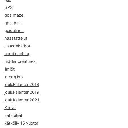
GPS
gps maze
gps-pelit
guidelines
haastattelut
Haastekätköt
handicaching
hiddencreatures
ilmiöt
in english
joulukalenteri2018
joulukalenteri2019
joulukalenteri2021
Kartat
kätköilijät
kätköily 15 vuotta