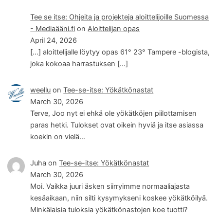
Tee se itse: Ohjeita ja projekteja aloittelijoille Suomessa
- Mediaääni.fi
on
Aloittelijan opas
April 24, 2026
[…] aloittelijalle löytyy opas 61° 23° Tampere -blogista,
joka kokoaa harrastuksen […]
weellu
on
Tee-se-itse: Yökätkönastat
March 30, 2026
Terve, Joo nyt ei ehkä ole yökätköjen piilottamisen
paras hetki. Tulokset ovat oikein hyviä ja itse asiassa
koekin on vielä…
Juha
on
Tee-se-itse: Yökätkönastat
March 30, 2026
Moi. Vaikka juuri äsken siirryimme normaaliajasta
kesäaikaan, niin silti kysymykseni koskee yökätköilyä.
Minkälaisia tuloksia yökätkönastojen koe tuotti?