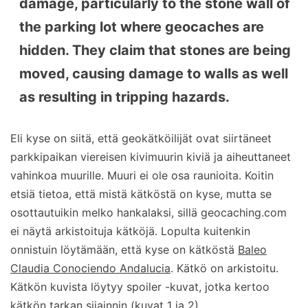
damage, particularly to the stone wall of
the parking lot where geocaches are
hidden. They claim that stones are being
moved, causing damage to walls as well
as resulting in tripping hazards.
Eli kyse on siitä, että geokätköilijät ovat siirtäneet
parkkipaikan viereisen kivimuurin kiviä ja aiheuttaneet
vahinkoa muurille. Muuri ei ole osa raunioita. Koitin
etsiä tietoa, että mistä kätköstä on kyse, mutta se
osottautuikin melko hankalaksi, sillä geocaching.com
ei näytä arkistoituja kätköjä. Lopulta kuitenkin
onnistuin löytämään, että kyse on kätköstä
Baleo
Claudia Conociendo Andalucia
. Kätkö on arkistoitu.
Kätkön kuvista löytyy spoiler -kuvat, jotka kertoo
kätkön tarkan sijainnin (kuvat 1 ja 2).