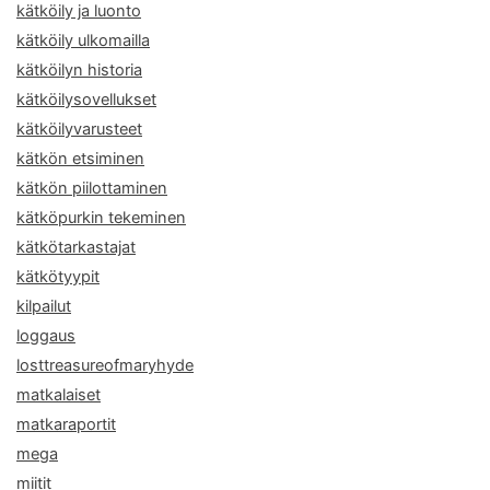
kätköily ja luonto
kätköily ulkomailla
kätköilyn historia
kätköilysovellukset
kätköilyvarusteet
kätkön etsiminen
kätkön piilottaminen
kätköpurkin tekeminen
kätkötarkastajat
kätkötyypit
kilpailut
loggaus
losttreasureofmaryhyde
matkalaiset
matkaraportit
mega
miitit