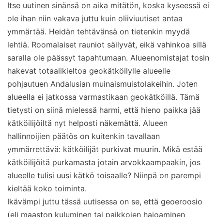
Itse uutinen sinänsä on aika mitätön, koska kyseessä ei
ole ihan niin vakava juttu kuin oliiviuutiset antaa
ymmärtää. Heidän tehtävänsä on tietenkin myydä
lehtiä. Roomalaiset rauniot säilyvät, eikä vahinkoa sillä
saralla ole päässyt tapahtumaan. Alueenomistajat tosin
hakevat totaalikieltoa geokätköilylle alueelle
pohjautuen Andalusian muinaismuistolakeihin. Joten
alueella ei jatkossa varmastikaan geokätköillä. Tämä
tietysti on siinä mielessä harmi, että hieno paikka jää
kätköilijöiltä nyt helposti näkemättä. Alueen
hallinnoijien päätös on kuitenkin tavallaan
ymmärrettävä: kätköilijät purkivat muurin. Mikä estää
kätköilijöitä purkamasta jotain arvokkaampaakin, jos
alueelle tulisi uusi kätkö toisaalle? Niinpä on parempi
kieltää koko toiminta.
Ikävämpi juttu tässä uutisessa on se, että geoeroosio
(eli maaston kuluminen tai paikkojen hajoaminen