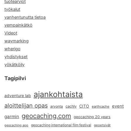
tuotearviot
työkalut
vanhentunutta tietoa
vempainkätkö
Videot
waymarking
wherigo
yhdistykset
yökätköily
Tagipilvi
ajankohtaista
adventure lab
aloittelijan opas
event
CITO
arvonta
cachly
earthcache
geocaching.com
garmin
geocaching 20 years
geocaching international film festival
geoetsivät
geocaching app