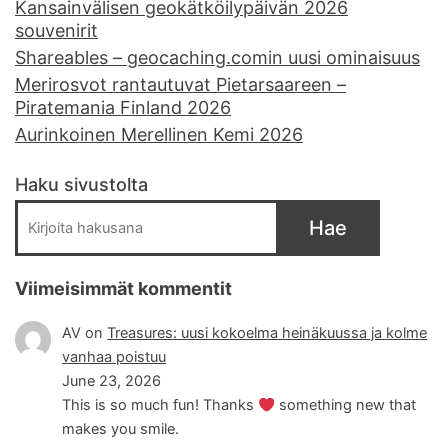
Kansainvälisen geokätköilypäivän 2026
souvenirit
Shareables – geocaching.comin uusi ominaisuus
Merirosvot rantautuvat Pietarsaareen –
Piratemania Finland 2026
Aurinkoinen Merellinen Kemi 2026
Haku sivustolta
Hae
Viimeisimmät kommentit
AV
on
Treasures: uusi kokoelma heinäkuussa ja kolme
vanhaa poistuu
June 23, 2026
This is so much fun! Thanks
something new that
makes you smile.