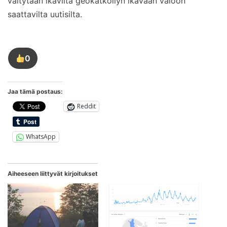
vältytään ikäviltä geokätköilyn ikävään valoon
saattavilta uutisilta.
0
Tykkää
tästä
kirjoituksesta
Jaa tämä postaus:
Reddit
WhatsApp
Aiheeseen liittyvät kirjoitukset