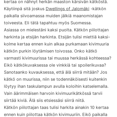
kertaa on nähnyt herkän maaston kärsivän kätköstä.
Käytiinpä sitä joskus
Dwellings of Jalomäki
-kätkön
paikalla siivoamassa muiden jälkiä maanomistajan
toiveesta. Eli tätä tapahtuu myös Suomessa.
Asiassa on mielestäni kaksi puolta. Kätkön piilottajan
harkinta ja etsijän harkinta. Etsijän tulisi miettiä kaksi-
kolme kertaa ennen kuin alkaa purkamaan kivimuuria
kätkön purkin löytämisen toivossa. Onko kätkö
varmasti kivimuurissa tai muussa herkässä kohteessa?
Eikö kätkökuvaksessa ole vinkkiä tai spoilerikuvaa?
Sanotaanko kuvauksessa, että älä siirrä mitään? Jos
kätkö on muurissa, niin se todennäköisesti kuitenkin
löytyy ihan taskulampun avulla koloihin katselemalla.
Vain äärimmäisen harvoin kivimuurikätkössä tarvii
siirtää kiviä. Älä siis etsiessäsi siirrä niitä.
Kätkön piilottajan taas tulisi harkita ainakin 10 kertaa
ennen kuin piilottaa kätkön kivimuuriin. Eikö paikalla