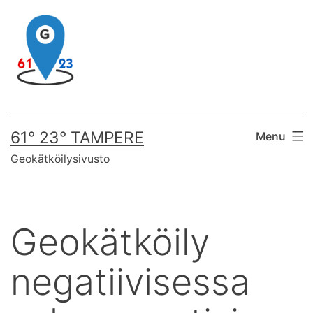
Skip
to
content
61° 23° TAMPERE
Menu
Geokätköilysivusto
Geokätköily
negatiivisessa