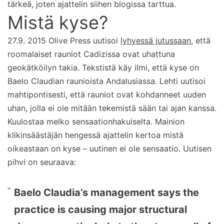
tärkeä, joten ajattelin siihen blogissa tarttua.
Mistä kyse?
27.9. 2015 Olive Press uutisoi
lyhyessä jutussaan
, että
roomalaiset rauniot Cadizissa ovat uhattuna
geokätköilyn takia. Tekstistä käy ilmi, että kyse on
Baelo Claudian raunioista Andalusiassa. Lehti uutisoi
mahtipontisesti, että rauniot ovat kohdanneet uuden
uhan, jolla ei ole mitään tekemistä sään tai ajan kanssa.
Kuulostaa melko sensaationhakuiselta. Mainion
klikinsäästäjän hengessä ajattelin kertoa mistä
oikeastaan on kyse – uutinen ei ole sensaatio. Uutisen
pihvi on seuraava:
Baelo Claudia’s management says the
practice is causing major structural