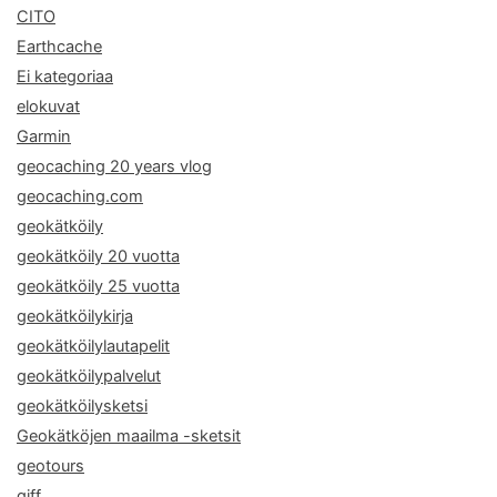
CITO
Earthcache
Ei kategoriaa
elokuvat
Garmin
geocaching 20 years vlog
geocaching.com
geokätköily
geokätköily 20 vuotta
geokätköily 25 vuotta
geokätköilykirja
geokätköilylautapelit
geokätköilypalvelut
geokätköilysketsi
Geokätköjen maailma -sketsit
geotours
giff