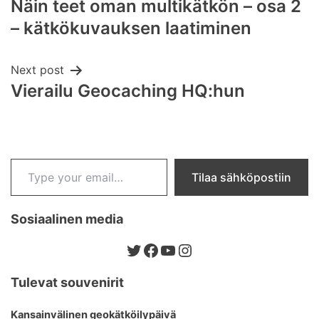
Näin teet oman multikätkön – osa 2
navigation
– kätkökuvauksen laatiminen
Next post
Vierailu Geocaching HQ:hun
Type your email…
Tilaa sähköpostiin
Sosiaalinen media
Twitter
Facebook
YouTube
Instagram
Tulevat souvenirit
Kansainvälinen geokätköilypäivä