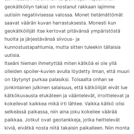
geokätköilyn takia) on nostanut rakkaan lajimme
uutisiin negatiivisessa valossa. Monet tietämättömät
saavat väärän kuvan harrastuksesta. Monesti kun
geokätköilijät itse kertovat pitävänsä ympäristöstä
huolta ja järjestävänsä siivous- ja
kunnostustapahtumia, mutta sitten tuleekin tällaisia
uutisia.
Itseäni hieman ihmetyttää miten kätköä ei ole yllä
olleiden spoiler-kuvien avulla löydetty ilman, että muuri
on täytynyt purkaa palasiksi. Toisaalta onhan se
jonkinlainen julkinen salaisuus, että kätköilijät eivät lue
kätkökuvausta etukäteen ja vääntelevät, irroittelevat ja
kokeilevat kaikkea mikä irti lähtee. Vaikka kätkö olisi
selkeässä paikassa, niin aina joku kokeilee väärää
paikkaa. Jotkut ovat geotankkeja, jotka heittelevät
kiviä, eivätkä nosta niitä takaisin paikalleen. Niin monta