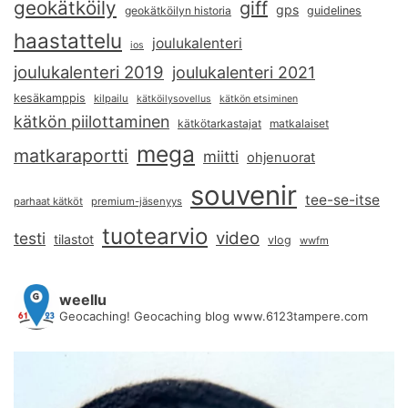
geokätköily
giff
gps
geokätköilyn historia
guidelines
haastattelu
joulukalenteri
ios
joulukalenteri 2019
joulukalenteri 2021
kesäkamppis
kilpailu
kätköilysovellus
kätkön etsiminen
kätkön piilottaminen
kätkötarkastajat
matkalaiset
mega
matkaraportti
miitti
ohjenuorat
souvenir
tee-se-itse
parhaat kätköt
premium-jäsenyys
tuotearvio
video
testi
tilastot
vlog
wwfm
weellu
Geocaching! Geocaching blog www.6123tampere.com