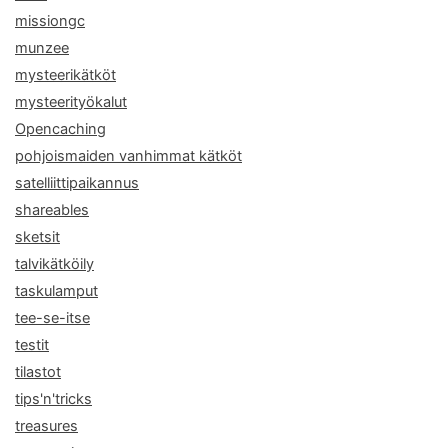
missiongc
munzee
mysteerikätköt
mysteerityökalut
Opencaching
pohjoismaiden vanhimmat kätköt
satelliittipaikannus
shareables
sketsit
talvikätköily
taskulamput
tee-se-itse
testit
tilastot
tips'n'tricks
treasures