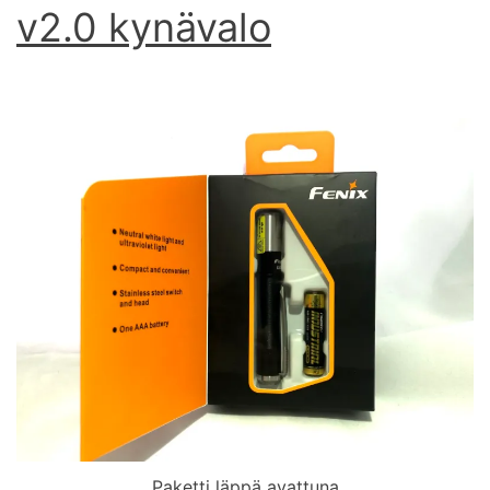
v2.0 kynävalo
Paketti läppä avattuna