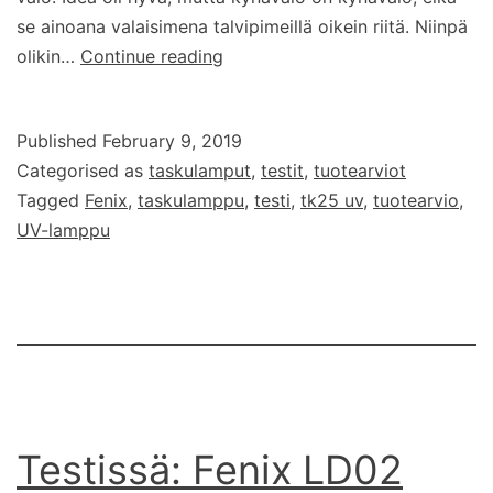
se ainoana valaisimena talvipimeillä oikein riitä. Niinpä
Testissä:
olikin…
Continue reading
Fenix
TK25
Published
February 9, 2019
UV
Categorised as
taskulamput
,
testit
,
tuotearviot
-
Tagged
Fenix
,
taskulamppu
,
testi
,
tk25 uv
,
tuotearvio
,
taskulamppu
UV-lamppu
Testissä: Fenix LD02