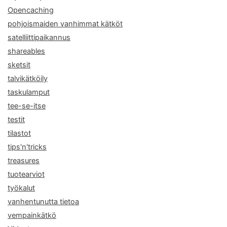
Opencaching
pohjoismaiden vanhimmat kätköt
satelliittipaikannus
shareables
sketsit
talvikätköily
taskulamput
tee-se-itse
testit
tilastot
tips'n'tricks
treasures
tuotearviot
työkalut
vanhentunutta tietoa
vempainkätkö