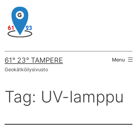
Skip
to
content
61° 23° TAMPERE
Menu
Geokätköilysivusto
Tag:
UV-lamppu