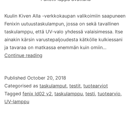
Kuulin Kiven Alla -verkkokaupan valikoimiin saapuneen
Fenixin uutuustaskulampun, jossa on sekä tavallinen
taskulamppu, että UV-valo yhdessä valaisimessa. Itse
ainakin kärsin varustepaljoudesta kätkölle kulkiessani
ja tavaraa on matkassa enemmän kuin omiin…
Testissä:
Continue reading
Fenix
LD02
Published
October 20, 2018
v2.0
Categorised as
taskulamput
,
testit
,
tuotearviot
kynävalo
Tagged
fenix ld02 v2
,
taskulamppu
,
testi
,
tuotearvio
,
UV-lamppu