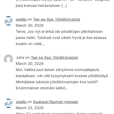
joka kokoaa harrastuksen […]
weellu
on
Tee-se-itse: Yökätkönastat
March 30, 2026
Terve, Joo nyt ei ehkä ole yökätköjen piilottamisen
paras hetki. Tulokset ovat oikein hyviä ja itse asiassa
koekin on vielä…
Juha
on
Tee-se-itse: Yökätkönastat
March 30, 2026
Moi. Vaikka juuri äsken siirryimme normaaliajasta
kesäaikaan, niin silti kysymykseni koskee yökätköilyä.
Minkälaisia tuloksia yökätkönastojen koe tuotti?
Ensimmäinen etsimäni kätkö…
weellu
on
Kuukausi Rauman megaan
March 25, 2026
Kiitos OJ nokkelasta kommentista. Kuten varmasti