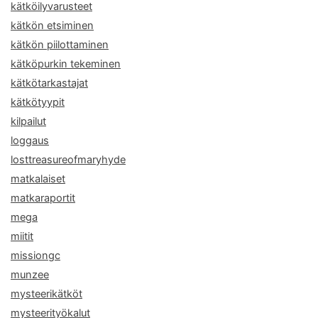
kätköilyvarusteet
kätkön etsiminen
kätkön piilottaminen
kätköpurkin tekeminen
kätkötarkastajat
kätkötyypit
kilpailut
loggaus
losttreasureofmaryhyde
matkalaiset
matkaraportit
mega
miitit
missiongc
munzee
mysteerikätköt
mysteerityökalut