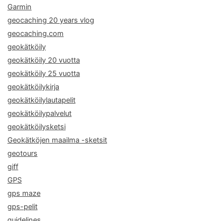
Garmin
geocaching 20 years vlog
geocaching.com
geokätköily
geokätköily 20 vuotta
geokätköily 25 vuotta
geokätköilykirja
geokätköilylautapelit
geokätköilypalvelut
geokätköilysketsi
Geokätköjen maailma -sketsit
geotours
giff
GPS
gps maze
gps-pelit
guidelines