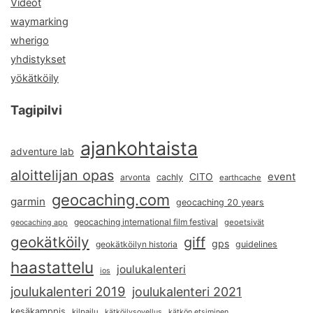
Videot
waymarking
wherigo
yhdistykset
yökätköily
Tagipilvi
ajankohtaista
adventure lab
aloittelijan opas
event
CITO
arvonta
cachly
earthcache
geocaching.com
garmin
geocaching 20 years
geocaching international film festival
geoetsivät
geocaching app
geokätköily
giff
gps
geokätköilyn historia
guidelines
haastattelu
joulukalenteri
ios
joulukalenteri 2019
joulukalenteri 2021
kesäkamppis
kilpailu
kätköilysovellus
kätkön etsiminen