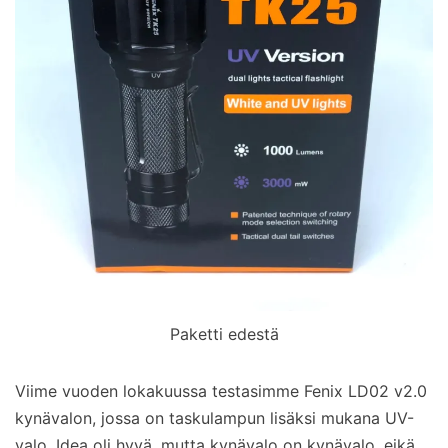
Paketti edestä
Viime vuoden lokakuussa testasimme Fenix LD02 v2.0
kynävalon, jossa on taskulampun lisäksi mukana UV-
valo. Idea oli hyvä, mutta kynävalo on kynävalo, eikä