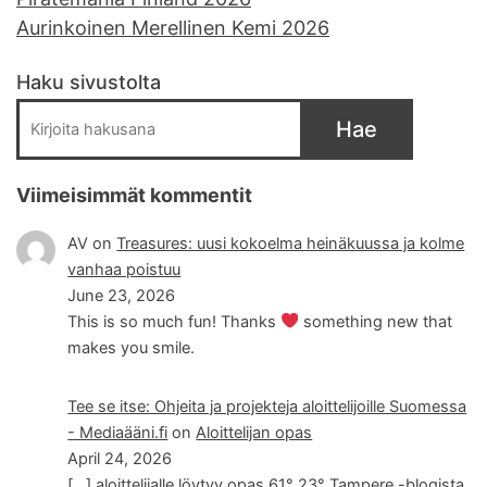
Aurinkoinen Merellinen Kemi 2026
Haku sivustolta
Hae
Viimeisimmät kommentit
AV
on
Treasures: uusi kokoelma heinäkuussa ja kolme
vanhaa poistuu
June 23, 2026
This is so much fun! Thanks
something new that
makes you smile.
Tee se itse: Ohjeita ja projekteja aloittelijoille Suomessa
- Mediaääni.fi
on
Aloittelijan opas
April 24, 2026
[…] aloittelijalle löytyy opas 61° 23° Tampere -blogista,