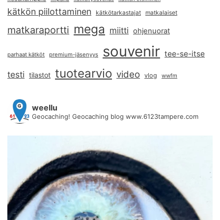
kätkön piilottaminen
kätkötarkastajat
matkalaiset
mega
matkaraportti
miitti
ohjenuorat
souvenir
tee-se-itse
parhaat kätköt
premium-jäsenyys
tuotearvio
video
testi
tilastot
vlog
wwfm
weellu
Geocaching! Geocaching blog www.6123tampere.com