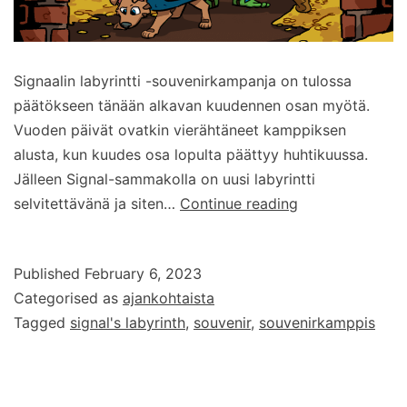
Signaalin labyrintti -souvenirkampanja on tulossa
päätökseen tänään alkavan kuudennen osan myötä.
Vuoden päivät ovatkin vierähtäneet kamppiksen
alusta, kun kuudes osa lopulta päättyy huhtikuussa.
Jälleen Signal-sammakolla on uusi labyrintti
Signaalin
selvitettävänä ja siten…
Continue reading
labyrintti
–
Published
February 6, 2023
osa
Categorised as
ajankohtaista
6
Tagged
signal's labyrinth
,
souvenir
,
souvenirkamppis