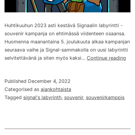
Huhtikuuhun 2023 asti kestävä Signaalin labyrintti -
souvenir kampanja on ehtimässä viidenteen osaansa.
Huomenna maanantaina 5. joulukuuta alkaa kampanjan
seuraava vaihe ja Signal-sammakolla on uusi labyrintti
Sign
selvitettävänä ja siten myös kaksi…
Continue reading
laby
–
Published
December 4, 2022
osa
Categorised as
ajankohtaista
5
Tagged
signal's labyrinth
,
souvenir
,
souvenirkamppis