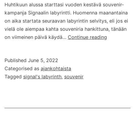
Huhtikuun alussa starttasi vuoden kestävä souvenir-
kampanja Signaalin labyrintti. Huomenna maanantaina
on aika startata seuraavan labyrintin selvitys, eli jos ei
vielä ole aiempaa kahta souveniria hankittuna, tänään
Signaalin
on viimeinen päivä käydä…
Continue reading
labyrintti
–
Published
June 5, 2022
osa
Categorised as
ajankohtaista
2
Tagged
signal's labyrinth
,
souvenir