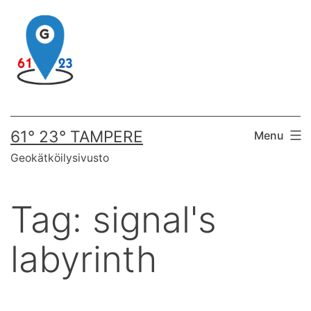
Skip
to
content
61° 23° TAMPERE
Menu
Geokätköilysivusto
Tag:
signal's
labyrinth