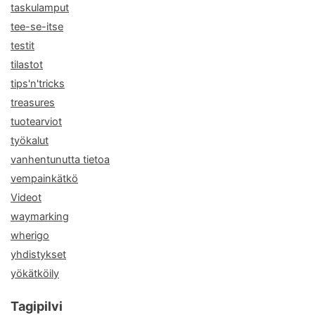
taskulamput
tee-se-itse
testit
tilastot
tips'n'tricks
treasures
tuotearviot
työkalut
vanhentunutta tietoa
vempainkätkö
Videot
waymarking
wherigo
yhdistykset
yökätköily
Tagipilvi