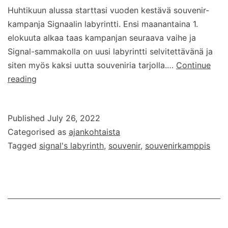
Huhtikuun alussa starttasi vuoden kestävä souvenir-
kampanja Signaalin labyrintti. Ensi maanantaina 1.
elokuuta alkaa taas kampanjan seuraava vaihe ja
Signal-sammakolla on uusi labyrintti selvitettävänä ja
siten myös kaksi uutta souveniria tarjolla.…
Continue
Signaalin
reading
labyrintti
–
Published
July 26, 2022
osa
Categorised as
ajankohtaista
3
Tagged
signal's labyrinth
,
souvenir
,
souvenirkamppis