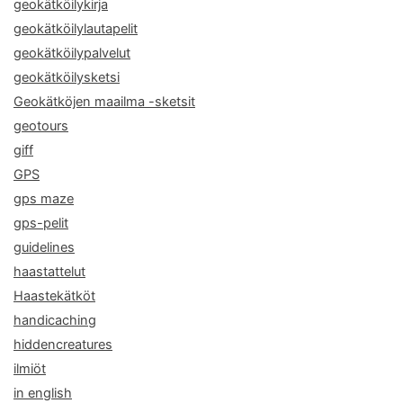
geokätköilykirja
geokätköilylautapelit
geokätköilypalvelut
geokätköilysketsi
Geokätköjen maailma -sketsit
geotours
giff
GPS
gps maze
gps-pelit
guidelines
haastattelut
Haastekätköt
handicaching
hiddencreatures
ilmiöt
in english