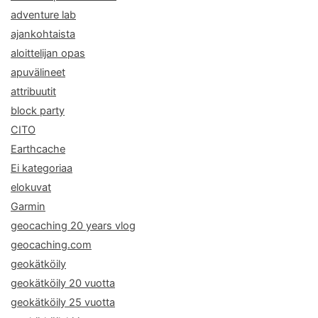
adventure lab
ajankohtaista
aloittelijan opas
apuvälineet
attribuutit
block party
CITO
Earthcache
Ei kategoriaa
elokuvat
Garmin
geocaching 20 years vlog
geocaching.com
geokätköily
geokätköily 20 vuotta
geokätköily 25 vuotta