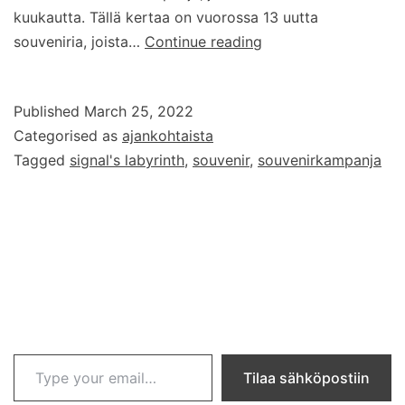
kuukautta. Tällä kertaa on vuorossa 13 uutta
Signaalin
souveniria, joista…
Continue reading
labyrintti
Published
March 25, 2022
Categorised as
ajankohtaista
Tagged
signal's labyrinth
,
souvenir
,
souvenirkampanja
Type your email…
Tilaa sähköpostiin