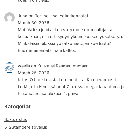
koekin on vielä…
Juha
on
Tee-se-itse: Yökätkönastat
March 30, 2026
Moi. Vaikka juuri äsken siirryimme normaaliajasta
kesäaikaan, niin silti kysymykseni koskee yökätköilyä.
Minkälaisia tuloksia yökätkönastojen koe tuotti?
Ensimmäinen etsimäni kätkö…
weellu
on
Kuukausi Rauman megaan
March 25, 2026
Kiitos OJ nokkelasta kommentista. Kuten varmasti
tiedät, niin Kemissä on 4.7. tulossa mega-tapahtuma ja
Pietarsaaressa elokuun 1. päivä.
Kategoriat
3d-tulostus
6123tampere sovellus