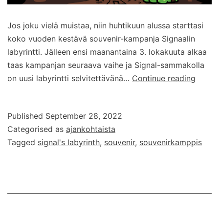
Jos joku vielä muistaa, niin huhtikuun alussa starttasi
koko vuoden kestävä souvenir-kampanja Signaalin
labyrintti. Jälleen ensi maanantaina 3. lokakuuta alkaa
taas kampanjan seuraava vaihe ja Signal-sammakolla
Signaa
on uusi labyrintti selvitettävänä…
Continue reading
labyrin
–
Published
September 28, 2022
osa
Categorised as
ajankohtaista
4
Tagged
signal's labyrinth
,
souvenir
,
souvenirkamppis