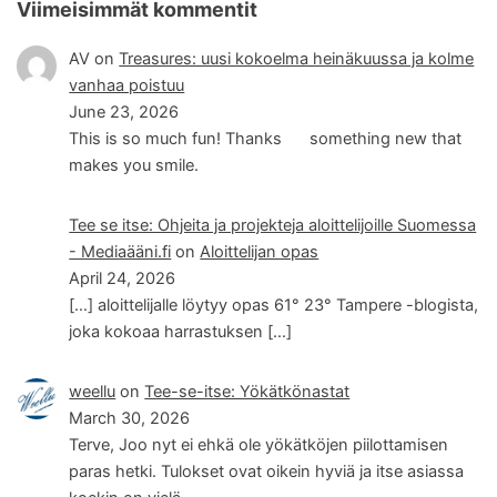
Viimeisimmät kommentit
AV
on
Treasures: uusi kokoelma heinäkuussa ja kolme
vanhaa poistuu
June 23, 2026
This is so much fun! Thanks
something new that
makes you smile.
Tee se itse: Ohjeita ja projekteja aloittelijoille Suomessa
- Mediaääni.fi
on
Aloittelijan opas
April 24, 2026
[…] aloittelijalle löytyy opas 61° 23° Tampere -blogista,
joka kokoaa harrastuksen […]
weellu
on
Tee-se-itse: Yökätkönastat
March 30, 2026
Terve, Joo nyt ei ehkä ole yökätköjen piilottamisen
paras hetki. Tulokset ovat oikein hyviä ja itse asiassa