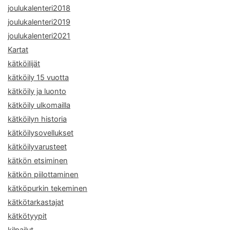
joulukalenteri2018
joulukalenteri2019
joulukalenteri2021
Kartat
kätköilijät
kätköily 15 vuotta
kätköily ja luonto
kätköily ulkomailla
kätköilyn historia
kätköilysovellukset
kätköilyvarusteet
kätkön etsiminen
kätkön piilottaminen
kätköpurkin tekeminen
kätkötarkastajat
kätkötyypit