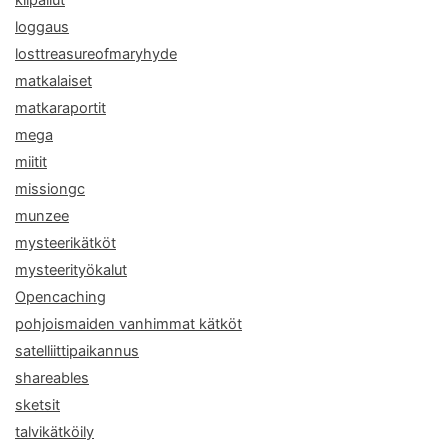
kilpailut
loggaus
losttreasureofmaryhyde
matkalaiset
matkaraportit
mega
miitit
missiongc
munzee
mysteerikätköt
mysteerityökalut
Opencaching
pohjoismaiden vanhimmat kätköt
satelliittipaikannus
shareables
sketsit
talvikätköily