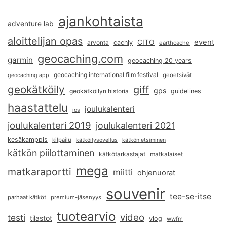
ajankohtaista
adventure lab
aloittelijan opas
event
CITO
arvonta
cachly
earthcache
geocaching.com
garmin
geocaching 20 years
geocaching international film festival
geoetsivät
geocaching app
geokätköily
giff
gps
geokätköilyn historia
guidelines
haastattelu
joulukalenteri
ios
joulukalenteri 2019
joulukalenteri 2021
kesäkamppis
kilpailu
kätköilysovellus
kätkön etsiminen
kätkön piilottaminen
kätkötarkastajat
matkalaiset
mega
matkaraportti
miitti
ohjenuorat
souvenir
tee-se-itse
parhaat kätköt
premium-jäsenyys
tuotearvio
video
testi
tilastot
vlog
wwfm