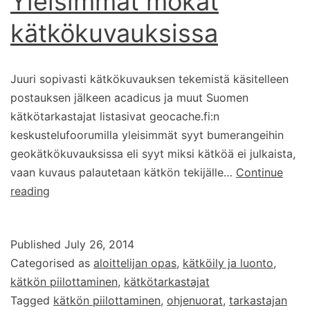
Yleisimmät mokat
kätkökuvauksissa
Juuri sopivasti kätkökuvauksen tekemistä käsitelleen
postauksen jälkeen acadicus ja muut Suomen
kätkötarkastajat listasivat geocache.fi:n
keskustelufoorumilla yleisimmät syyt bumerangeihin
geokätkökuvauksissa eli syyt miksi kätköä ei julkaista,
vaan kuvaus palautetaan kätkön tekijälle…
Continue
Yleisimmät
reading
mokat
kätkökuvauksissa
Published
July 26, 2014
Categorised as
aloittelijan opas
,
kätköily ja luonto
,
kätkön piilottaminen
,
kätkötarkastajat
Tagged
kätkön piilottaminen
,
ohjenuorat
,
tarkastajan