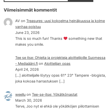
Viimeisimmät kommentit
AV
on
Treasures: uusi kokoelma heinäkuussa ja kolme
vanhaa poistuu
June 23, 2026
This is so much fun! Thanks
something new that
makes you smile.
Tee se itse: Ohjeita ja projekteja aloittelijoille Suomessa
- Mediaääni.fi
on
Aloittelijan opas
April 24, 2026
[…] aloittelijalle löytyy opas 61° 23° Tampere -blogista,
joka kokoaa harrastuksen […]
weellu
on
Tee-se-itse: Yökätkönastat
March 30, 2026
Terve, Joo nyt ei ehkä ole yökätköjen piilottamisen