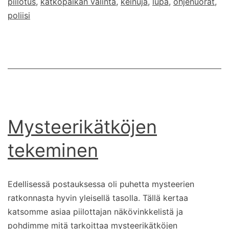
piilotus
,
kätköpaikan valinta
,
keinuja
,
lupa
,
ohjenuorat
,
poliisi
Mysteerikätköjen
tekeminen
Edellisessä postauksessa oli puhetta mysteerien
ratkonnasta hyvin yleisellä tasolla. Tällä kertaa
katsomme asiaa piilottajan näkövinkkelistä ja
pohdimme mitä tarkoittaa mysteerikätköjen