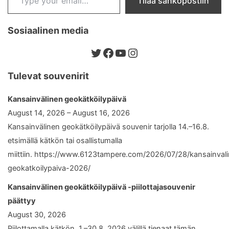
Tilaa sähköpostiin
Sosiaalinen media
Twitter
Facebook
YouTube
Instagram
Tulevat souvenirit
Kansainvälinen geokätköilypäivä
August 14, 2026 – August 16, 2026
Kansainvälinen geokätköilypäivä souvenir tarjolla 14.–16.8.
etsimällä kätkön tai osallistumalla
miittiin. https://www.6123tampere.com/2026/07/28/kansainval
geokatkoilypaiva-2026/
Kansainvälinen geokätköilypäivä -piilottajasouvenir
päättyy
August 30, 2026
Piilottamalla kätkön 1.–30.8. 2026 välillä tienaat tämän