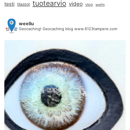
tuotearvio
video
testi
tilastot
vlog
wwfm
weellu
Geocaching! Geocaching blog www.6123tampere.com