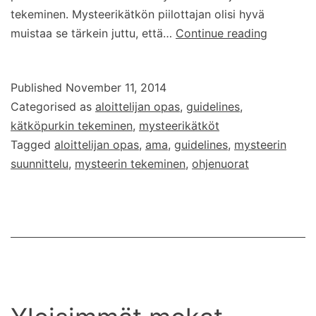
tekeminen. Mysteerikätkön piilottajan olisi hyvä
Mysteeri
muistaa se tärkein juttu, että…
Continue reading
tekemine
Published
November 11, 2014
Categorised as
aloittelijan opas
,
guidelines
,
kätköpurkin tekeminen
,
mysteerikätköt
Tagged
aloittelijan opas
,
ama
,
guidelines
,
mysteerin
suunnittelu
,
mysteerin tekeminen
,
ohjenuorat