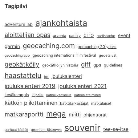
Tagipilvi
ajankohtaista
adventure lab
aloittelijan opas
event
CITO
arvonta
cachly
earthcache
geocaching.com
garmin
geocaching 20 years
geocaching international film festival
geoetsivät
geocaching app
geokätköily
giff
gps
geokätköilyn historia
guidelines
haastattelu
joulukalenteri
ios
joulukalenteri 2019
joulukalenteri 2021
kesäkamppis
kilpailu
kätköilysovellus
kätkön etsiminen
kätkön piilottaminen
kätkötarkastajat
matkalaiset
mega
matkaraportti
miitti
ohjenuorat
souvenir
tee-se-itse
parhaat kätköt
premium-jäsenyys