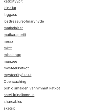
kätkötyypit
kilpailut
loggaus
losttreasureofmaryhyde
matkalaiset
matkaraportit
mega
miitit
missiongc
munzee
mysteerikätköt
mysteerityökalut
Opencaching
pohjoismaiden vanhimmat kätköt
satelliittipaikannus
shareables
sketsit