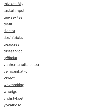
talvikätköily
taskulamput
tee-se-itse
testit
tilastot
tips'n'tricks
treasures
tuotearviot
työkalut
vanhentunutta tietoa
vempainkätkö
Videot
waymarking
wherigo
yhdistykset
yökätköily