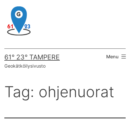
Skip
to
content
61° 23° TAMPERE
Menu
Geokätköilysivusto
Tag:
ohjenuorat