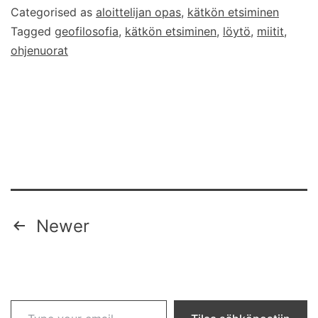
Categorised as
aloittelijan opas
,
kätkön etsiminen
Tagged
geofilosofia
,
kätkön etsiminen
,
löytö
,
miitit
,
ohjenuorat
Posts
Newer
pagination
Type your email…