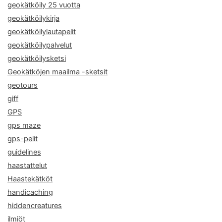
geokätköily 25 vuotta
geokätköilykirja
geokätköilylautapelit
geokätköilypalvelut
geokätköilysketsi
Geokätköjen maailma -sketsit
geotours
giff
GPS
gps maze
gps-pelit
guidelines
haastattelut
Haastekätköt
handicaching
hiddencreatures
ilmiöt