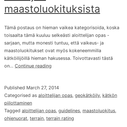
maastoluokituksista
Tämä postaus on hieman vaikea kategorisoida, koska
toisaalta tämä kuuluu selkeästi aloittelijan opas -
sarjaan, mutta monesti tuntuu, että vaikeus- ja
maastoluokitukset ovat myös kokeneemmilla
kätköilijöillä hieman hakusessa. Toivottavasti tästä
Kätköjen
on…
Continue reading
maastoluokituksista
Published
March 27, 2014
Categorised as
aloittelijan opas
,
geokätköily
,
kätkön
piilottaminen
Tagged
aloittelijan opas
,
guidelines
,
maastoluokitus
,
ohjenuorat
,
terrain
,
terrain rating