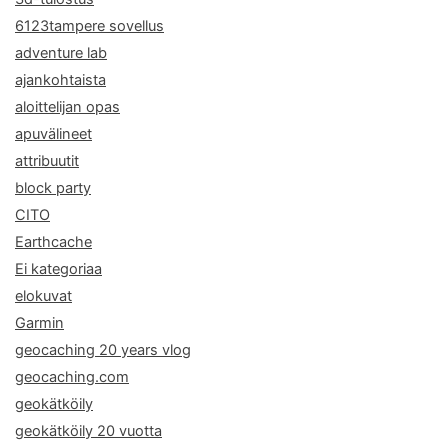
6123tampere sovellus
adventure lab
ajankohtaista
aloittelijan opas
apuvälineet
attribuutit
block party
CITO
Earthcache
Ei kategoriaa
elokuvat
Garmin
geocaching 20 years vlog
geocaching.com
geokätköily
geokätköily 20 vuotta