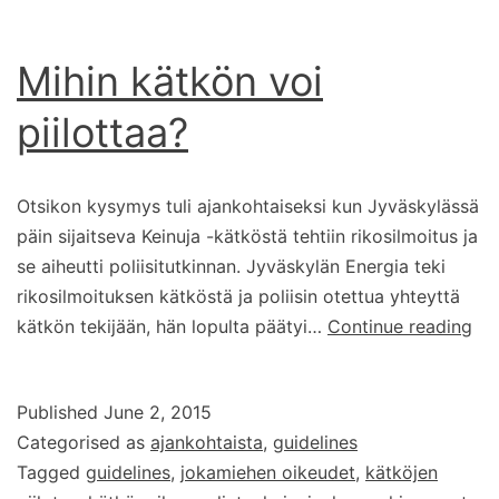
Mihin kätkön voi
piilottaa?
Otsikon kysymys tuli ajankohtaiseksi kun Jyväskylässä
päin sijaitseva Keinuja -kätköstä tehtiin rikosilmoitus ja
se aiheutti poliisitutkinnan. Jyväskylän Energia teki
rikosilmoituksen kätköstä ja poliisin otettua yhteyttä
Mih
kätkön tekijään, hän lopulta päätyi…
Continue reading
kä
voi
Published
June 2, 2015
pii
Categorised as
ajankohtaista
,
guidelines
Tagged
guidelines
,
jokamiehen oikeudet
,
kätköjen