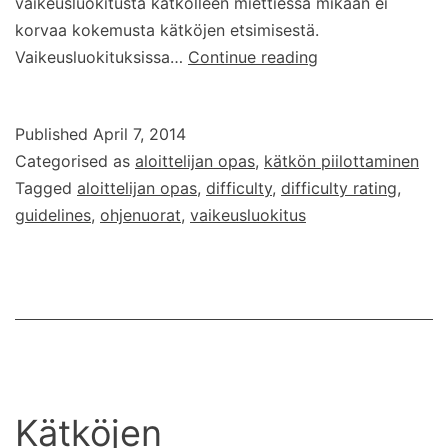
vaikeusluokitusta kätkölleen miettiessä mikään ei
korvaa kokemusta kätköjen etsimisestä.
Kätköjen
Vaikeusluokituksissa…
Continue reading
vaikeusluokituks
Published
April 7, 2014
Categorised as
aloittelijan opas
,
kätkön piilottaminen
Tagged
aloittelijan opas
,
difficulty
,
difficulty rating
,
guidelines
,
ohjenuorat
,
vaikeusluokitus
Kätköjen