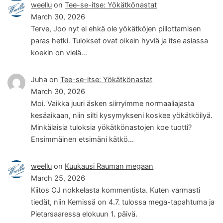
weellu
on
Tee-se-itse: Yökätkönastat
March 30, 2026
Terve, Joo nyt ei ehkä ole yökätköjen piilottamisen
paras hetki. Tulokset ovat oikein hyviä ja itse asiassa
koekin on vielä…
Juha
on
Tee-se-itse: Yökätkönastat
March 30, 2026
Moi. Vaikka juuri äsken siirryimme normaaliajasta
kesäaikaan, niin silti kysymykseni koskee yökätköilyä.
Minkälaisia tuloksia yökätkönastojen koe tuotti?
Ensimmäinen etsimäni kätkö…
weellu
on
Kuukausi Rauman megaan
March 25, 2026
Kiitos OJ nokkelasta kommentista. Kuten varmasti
tiedät, niin Kemissä on 4.7. tulossa mega-tapahtuma ja
Pietarsaaressa elokuun 1. päivä.