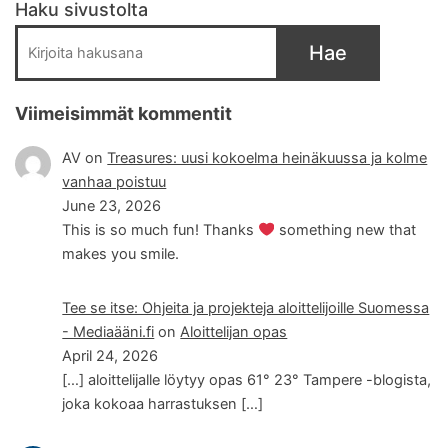
Haku sivustolta
Hae
Viimeisimmät kommentit
AV
on
Treasures: uusi kokoelma heinäkuussa ja kolme
vanhaa poistuu
June 23, 2026
This is so much fun! Thanks
something new that
makes you smile.
Tee se itse: Ohjeita ja projekteja aloittelijoille Suomessa
- Mediaääni.fi
on
Aloittelijan opas
April 24, 2026
[…] aloittelijalle löytyy opas 61° 23° Tampere -blogista,
joka kokoaa harrastuksen […]