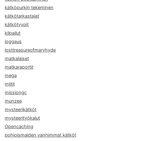
kätköpurkin tekeminen
kätkötarkastajat
kätkötyypit
kilpailut
loggaus
losttreasureofmaryhyde
matkalaiset
matkaraportit
mega
miitit
missiongc
munzee
mysteerikätköt
mysteerityökalut
Opencaching
pohjoismaiden vanhimmat kätköt