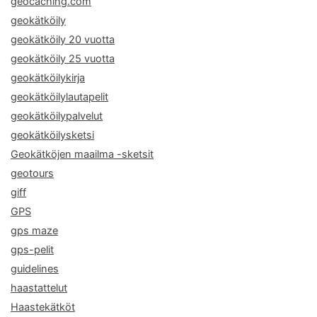
geocaching.com
geokätköily
geokätköily 20 vuotta
geokätköily 25 vuotta
geokätköilykirja
geokätköilylautapelit
geokätköilypalvelut
geokätköilysketsi
Geokätköjen maailma -sketsit
geotours
giff
GPS
gps maze
gps-pelit
guidelines
haastattelut
Haastekätköt