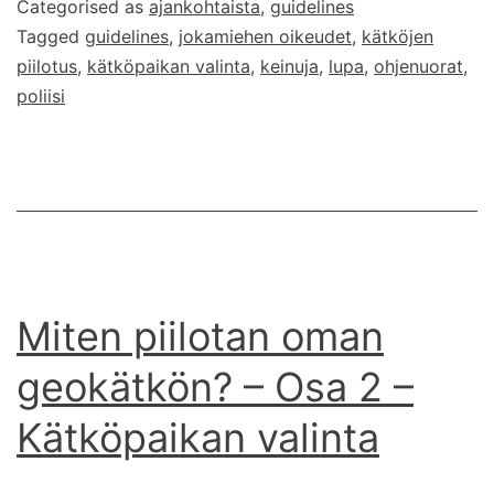
Categorised as
ajankohtaista
,
guidelines
Tagged
guidelines
,
jokamiehen oikeudet
,
kätköjen
piilotus
,
kätköpaikan valinta
,
keinuja
,
lupa
,
ohjenuorat
,
poliisi
Miten piilotan oman
geokätkön? – Osa 2 –
Kätköpaikan valinta