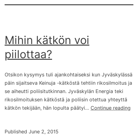
Mihin kätkön voi
piilottaa?
Otsikon kysymys tuli ajankohtaiseksi kun Jyväskylässä
päin sijaitseva Keinuja -kätköstä tehtiin rikosilmoitus ja
se aiheutti poliisitutkinnan. Jyväskylän Energia teki
rikosilmoituksen kätköstä ja poliisin otettua yhteyttä
Mih
kätkön tekijään, hän lopulta päätyi…
Continue reading
kä
voi
Published
June 2, 2015
pii