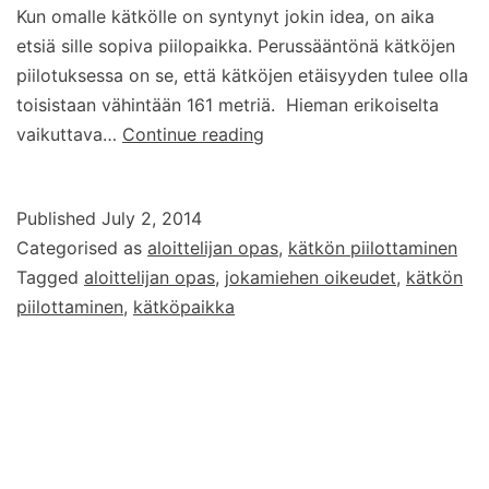
Kun omalle kätkölle on syntynyt jokin idea, on aika
etsiä sille sopiva piilopaikka. Perussääntönä kätköjen
piilotuksessa on se, että kätköjen etäisyyden tulee olla
toisistaan vähintään 161 metriä. Hieman erikoiselta
Miten
vaikuttava…
Continue reading
piilotan
oman
Published
July 2, 2014
geokätkön?
Categorised as
aloittelijan opas
,
kätkön piilottaminen
–
Tagged
aloittelijan opas
,
jokamiehen oikeudet
,
kätkön
Osa
piilottaminen
,
kätköpaikka
2
–
Kätköpaikan
valinta