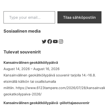
Type your email…
Tilaa sähköpostiin
Sosiaalinen media
Twitter
Facebook
YouTube
Instagram
Tulevat souvenirit
Kansainvälinen geokätköilypäivä
August 14, 2026 – August 16, 2026
Kansainvälinen geokätköilypäivä souvenir tarjolla 14.–16.8.
etsimällä kätkön tai osallistumalla
miittiin. https://www.6123tampere.com/2026/07/28/kansainval
geokatkoilypaiva-2026/
Kansainvälinen geokätköilypäivä -piilottajasouvenir