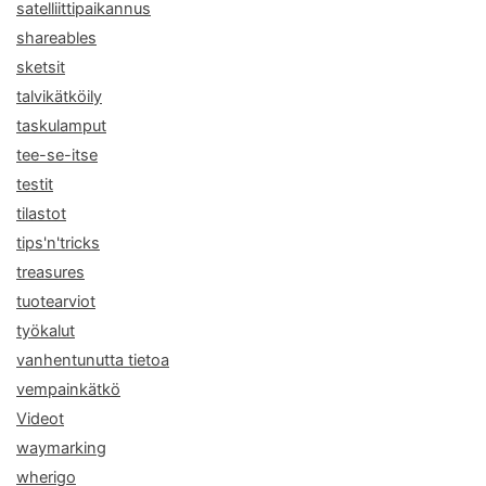
satelliittipaikannus
shareables
sketsit
talvikätköily
taskulamput
tee-se-itse
testit
tilastot
tips'n'tricks
treasures
tuotearviot
työkalut
vanhentunutta tietoa
vempainkätkö
Videot
waymarking
wherigo