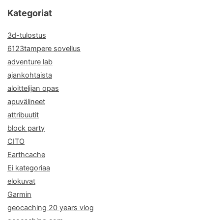
Kategoriat
3d-tulostus
6123tampere sovellus
adventure lab
ajankohtaista
aloittelijan opas
apuvälineet
attribuutit
block party
CITO
Earthcache
Ei kategoriaa
elokuvat
Garmin
geocaching 20 years vlog