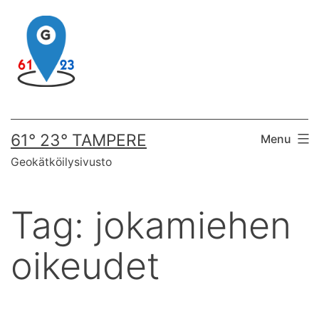
Skip
to
content
61° 23° TAMPERE
Menu
Geokätköilysivusto
Tag:
jokamiehen
oikeudet