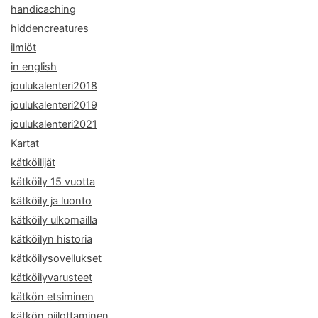
handicaching
hiddencreatures
ilmiöt
in english
joulukalenteri2018
joulukalenteri2019
joulukalenteri2021
Kartat
kätköilijät
kätköily 15 vuotta
kätköily ja luonto
kätköily ulkomailla
kätköilyn historia
kätköilysovellukset
kätköilyvarusteet
kätkön etsiminen
kätkön piilottaminen