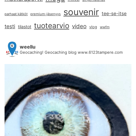
souvenir
tee-se-itse
parhaat kätköt
premium-jäsenyys
tuotearvio
video
testi
tilastot
vlog
wwfm
weellu
Geocaching! Geocaching blog www.6123tampere.com