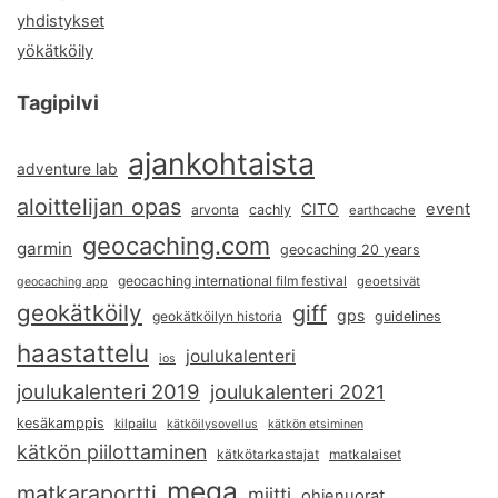
yhdistykset
yökätköily
Tagipilvi
ajankohtaista
adventure lab
aloittelijan opas
event
CITO
arvonta
cachly
earthcache
geocaching.com
garmin
geocaching 20 years
geocaching international film festival
geoetsivät
geocaching app
geokätköily
giff
gps
geokätköilyn historia
guidelines
haastattelu
joulukalenteri
ios
joulukalenteri 2019
joulukalenteri 2021
kesäkamppis
kilpailu
kätköilysovellus
kätkön etsiminen
kätkön piilottaminen
kätkötarkastajat
matkalaiset
mega
matkaraportti
miitti
ohjenuorat