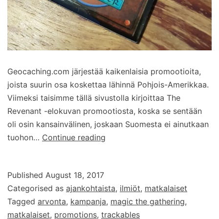
Geocaching.com järjestää kaikenlaisia promootioita,
joista suurin osa koskettaa lähinnä Pohjois-Amerikkaa.
Viimeksi taisimme tällä sivustolla kirjoittaa The
Revenant -elokuvan promootiosta, koska se sentään
oli osin kansainvälinen, joskaan Suomesta ei ainutkaan
Osallistu
tuohon…
Continue reading
Magic:
The
Published
August 18, 2017
Gathering
Categorised as
ajankohtaista
,
ilmiöt
,
matkalaiset
matkalaisten
Tagged
arvonta
,
kampanja
,
magic the gathering
,
arvontaan
matkalaiset
,
promotions
,
trackables