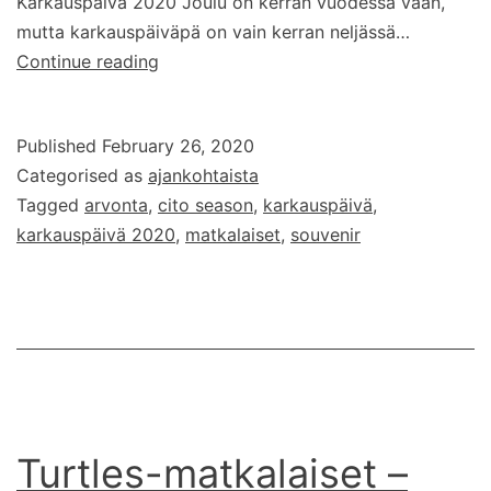
Karkauspäivä 2020 Joulu on kerran vuodessa vaan,
mutta karkauspäiväpä on vain kerran neljässä…
Karkauspäivä
Continue reading
tulee
ja
Published
February 26, 2020
matkalaisia
Categorised as
ajankohtaista
arvonnassa
Tagged
arvonta
,
cito season
,
karkauspäivä
,
taas
karkauspäivä 2020
,
matkalaiset
,
souvenir
Turtles-matkalaiset –