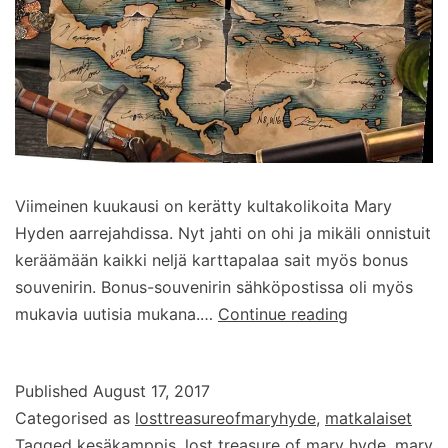
Viimeinen kuukausi on kerätty kultakolikoita Mary
Hyden aarrejahdissa. Nyt jahti on ohi ja mikäli onnistuit
keräämään kaikki neljä karttapalaa sait myös bonus
souvenirin. Bonus-souvenirin sähköpostissa oli myös
Mary
mukavia uutisia mukana.…
Continue reading
Hyde:
Lunasta
Published
August 17, 2017
ilmainen
Categorised as
losttreasureofmaryhyde
,
matkalaiset
matkalaiskoo
Tagged
kesäkamppis
,
lost treasure of mary hyde
,
mary