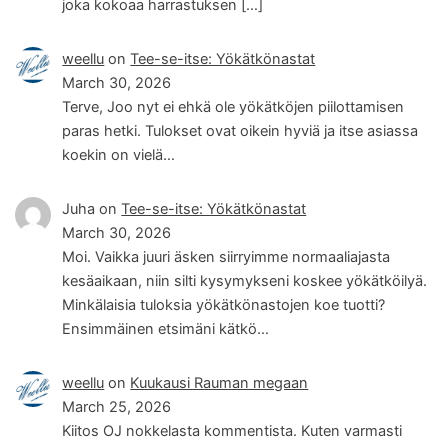
joka kokoaa harrastuksen […]
weellu
on
Tee-se-itse: Yökätkönastat
March 30, 2026
Terve, Joo nyt ei ehkä ole yökätköjen piilottamisen
paras hetki. Tulokset ovat oikein hyviä ja itse asiassa
koekin on vielä…
Juha
on
Tee-se-itse: Yökätkönastat
March 30, 2026
Moi. Vaikka juuri äsken siirryimme normaaliajasta
kesäaikaan, niin silti kysymykseni koskee yökätköilyä.
Minkälaisia tuloksia yökätkönastojen koe tuotti?
Ensimmäinen etsimäni kätkö…
weellu
on
Kuukausi Rauman megaan
March 25, 2026
Kiitos OJ nokkelasta kommentista. Kuten varmasti