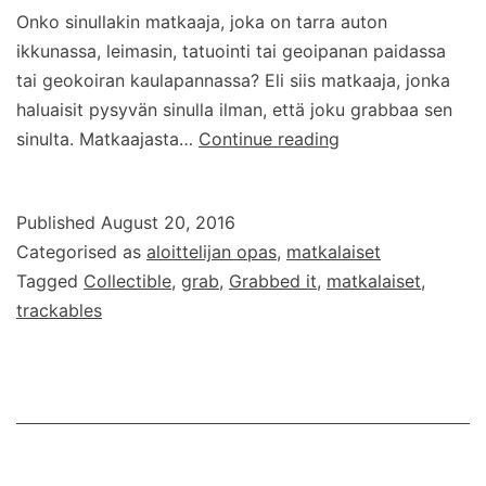
Onko sinullakin matkaaja, joka on tarra auton
ikkunassa, leimasin, tatuointi tai geoipanan paidassa
tai geokoiran kaulapannassa? Eli siis matkaaja, jonka
haluaisit pysyvän sinulla ilman, että joku grabbaa sen
Mitä
sinulta. Matkaajasta…
Continue reading
tarkoittaa
kun
Published
August 20, 2016
matkaaja
Categorised as
aloittelijan opas
,
matkalaiset
on
Tagged
Collectible
,
grab
,
Grabbed it
,
matkalaiset
,
collectible?
trackables
Näin
estät
muita
grabbaamasta
matkaajaasi