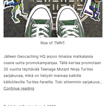
Rise of TMNT.
Jälleen Geocaching HQ arpoo ilmaisia matkalaisia
osana uutta promokampanjaa. Tällä kertaa promotaan
35 vuotta täyttävää Teenage Mutant Ninja Turtles
sarjakuvaa, mikä on tietysti mannaa kaikille
kätköileville Turtles-faneille. Toki sittemmin sarjakuva…
Turtles-
Continue reading
matkalaiset
–