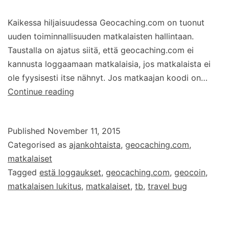
Kaikessa hiljaisuudessa Geocaching.com on tuonut
uuden toiminnallisuuden matkalaisten hallintaan.
Taustalla on ajatus siitä, että geocaching.com ei
kannusta loggaamaan matkalaisia, jos matkalaista ei
ole fyysisesti itse nähnyt. Jos matkaajan koodi on…
Uusi
Continue reading
toiminto
geocaching.com:ssa:
Published
November 11, 2015
Lukitse
Categorised as
ajankohtaista
,
geocaching.com
,
matkalainen
matkalaiset
Tagged
estä loggaukset
,
geocaching.com
,
geocoin
,
matkalaisen lukitus
,
matkalaiset
,
tb
,
travel bug