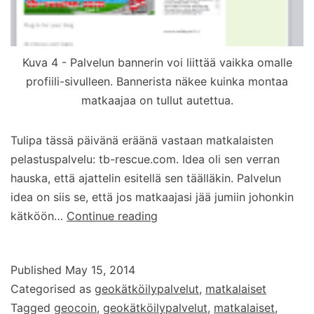
Kuva 4 - Palvelun bannerin voi liittää vaikka omalle
profiili-sivulleen. Bannerista näkee kuinka montaa
matkaajaa on tullut autettua.
Tulipa tässä päivänä eräänä vastaan matkalaisten
pelastuspalvelu: tb-rescue.com. Idea oli sen verran
hauska, että ajattelin esitellä sen täälläkin. Palvelun
idea on siis se, että jos matkaajasi jää jumiin johonkin
Matkalaisten
kätköön…
Continue reading
pelastuspalvelu
Published
May 15, 2014
Categorised as
geokätköilypalvelut
,
matkalaiset
Tagged
geocoin
,
geokätköilypalvelut
,
matkalaiset
,