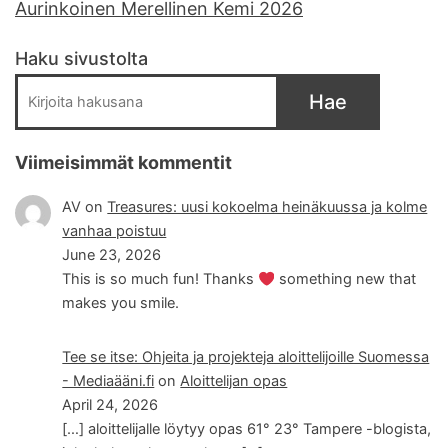
Aurinkoinen Merellinen Kemi 2026
Haku sivustolta
Hae
Viimeisimmät kommentit
AV
on
Treasures: uusi kokoelma heinäkuussa ja kolme
vanhaa poistuu
June 23, 2026
This is so much fun! Thanks
something new that
makes you smile.
Tee se itse: Ohjeita ja projekteja aloittelijoille Suomessa
- Mediaääni.fi
on
Aloittelijan opas
April 24, 2026
[…] aloittelijalle löytyy opas 61° 23° Tampere -blogista,