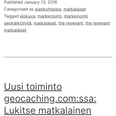
Published
January 13, 2016
elokuvan
Categorised as
ajankohtaista
,
matkalaiset
markkinointia
Tagged
elokuva
,
markkinointi
,
markkinointi
geokätköilyllä
geokätköilyllä
,
matkalaiset
,
the revenant
,
the revenant
matkalaiset
Uusi toiminto
geocaching.com:ssa:
Lukitse matkalainen