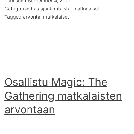
Published
September 4, 2019
Osallistu
Categorised as
ajankohtaista
,
matkalaiset
arvontaan
Tagged
arvonta
,
matkalaiset
ja
voita
Osallistu Magic: The
Gathering matkalaisten
arvontaan