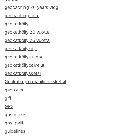
geocaching 20 years vlog
geocaching.com
geokätköily
geokätköily 20 vuotta
geokätköily 25 vuotta
geokätköilykirja
geokätköilylautapelit
geokätköilypalvelut
geokätköilysketsi
Geokätköjen maailma -sketsit
geotours
giff
GPS
gps maze
gps-pelit
guidelines