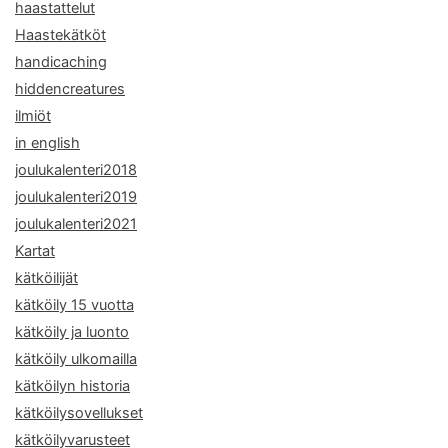
haastattelut
Haastekätköt
handicaching
hiddencreatures
ilmiöt
in english
joulukalenteri2018
joulukalenteri2019
joulukalenteri2021
Kartat
kätköilijät
kätköily 15 vuotta
kätköily ja luonto
kätköily ulkomailla
kätköilyn historia
kätköilysovellukset
kätköilyvarusteet