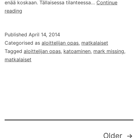
enää koskaan. Tällaisessa tilanteessa…
Continue
Apua,
reading
matkaaja
kadoksissa!
Published
April 14, 2014
Categorised as
aloittelijan opas
,
matkalaiset
Tagged
aloittelijan opas
,
katoaminen
,
mark missing
,
matkalaiset
Posts
Older