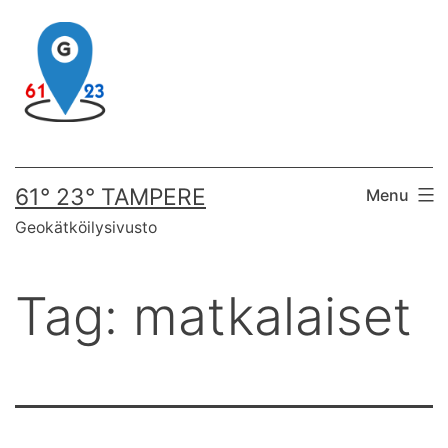
Skip
to
content
61° 23° TAMPERE
Menu
Geokätköilysivusto
Tag:
matkalaiset