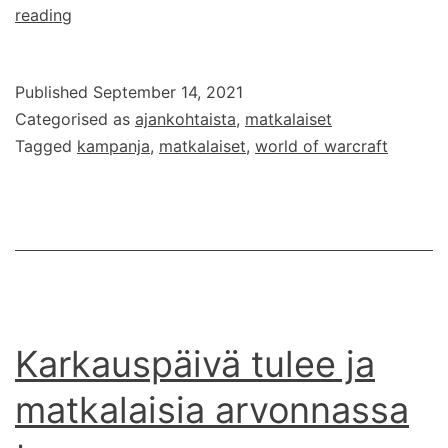
Jaossa
reading
ilmaisia
World
Published
September 14, 2021
of
Categorised as
ajankohtaista
,
matkalaiset
Warcraft
Tagged
kampanja
,
matkalaiset
,
world of warcraft
matkalaisia
Karkauspäivä tulee ja
matkalaisia arvonnassa