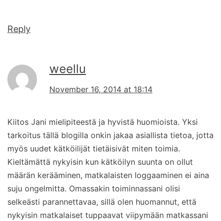
Reply
weellu
November 16, 2014 at 18:14
Kiitos Jani mielipiteestä ja hyvistä huomioista. Yksi
tarkoitus tällä blogilla onkin jakaa asiallista tietoa, jotta
myös uudet kätköilijät tietäisivät miten toimia.
Kieltämättä nykyisin kun kätköilyn suunta on ollut
määrän kerääminen, matkalaisten loggaaminen ei aina
suju ongelmitta. Omassakin toiminnassani olisi
selkeästi parannettavaa, sillä olen huomannut, että
nykyisin matkalaiset tuppaavat viipymään matkassani