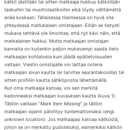
kätkö jästitään tai sitten matkaaja hukkuu kätköilijän
taskuihin tai muuttolaatikoihin eikä löydy välttämättä
enää koskaan. Tällaisessa tilanteessa on hyvä olla
yhteydessä matkalaisen omistajaan. Eihän se tietysti
mukava tehtävä ole ilmoittaa, että nyt kävi näin, että
matkalainen hukkui. Mutta matkaajan omistajan
kannalta on kuitenkin paljon mukavampi saada tieto
matkaajan kohtalosta kuin jäädä epätietoisuuden
valtaan. Viestin omistajalle voi laittaa notena
matkaajan sivun kautta (ei tarvitse seurantakoodia) tai
sitten profiilin kautta sähköpostia lähettämällä.
Kun oma matkaaja katoaa, voi sen merkitä
kadonneeksi matkaajan kuvauksen kautta (kuva 1).
Tällöin valitaan “
Mark Item Missing
” ja tällöin
matkaajan sijainti päivittyy tuntemattomaksi (engl.
unknown location
). Jos matkaajasi katoaa kätköstä,
johon se on merkattu pudotetuksi, esimerkiksi kätkön