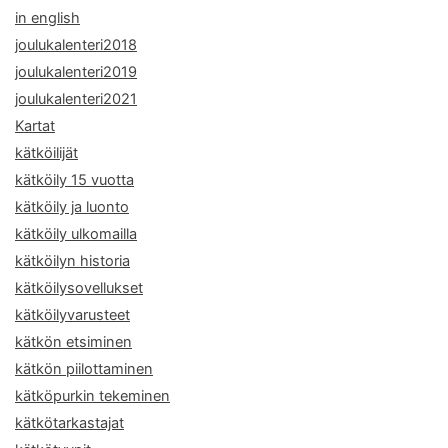
in english
joulukalenteri2018
joulukalenteri2019
joulukalenteri2021
Kartat
kätköilijät
kätköily 15 vuotta
kätköily ja luonto
kätköily ulkomailla
kätköilyn historia
kätköilysovellukset
kätköilyvarusteet
kätkön etsiminen
kätkön piilottaminen
kätköpurkin tekeminen
kätkötarkastajat