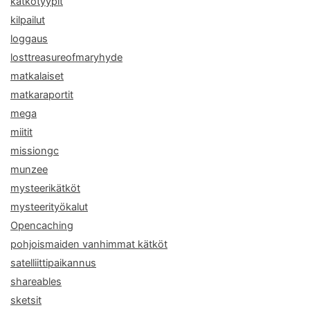
kätkötyypit
kilpailut
loggaus
losttreasureofmaryhyde
matkalaiset
matkaraportit
mega
miitit
missiongc
munzee
mysteerikätköt
mysteerityökalut
Opencaching
pohjoismaiden vanhimmat kätköt
satelliittipaikannus
shareables
sketsit