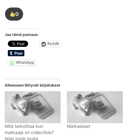
0
Tykkää
tästä
kirjoituksesta
Jaa tämä postaus:
Reddit
WhatsApp
Aiheeseen liittyvät kirjoitukset
Mitä tarkoittaa kun
Matkalaiset
matkaaja on collectible?
Näin estät muita