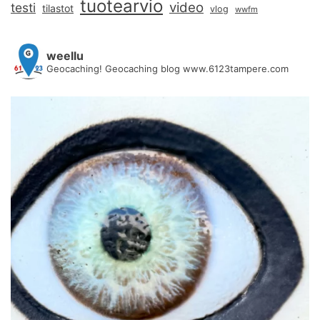
tuotearvio
video
testi
tilastot
vlog
wwfm
weellu
Geocaching! Geocaching blog www.6123tampere.com