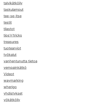
talvikätköily
taskulamput
tee-se-itse
testit
tilastot
tips'n'tricks
treasures
tuotearviot
työkalut
vanhentunutta tietoa
vempainkätkö
Videot
waymarking
wherigo
yhdistykset
yökätköily