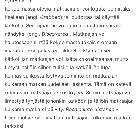
syntymisen.
Kokoelmassa olevia matkaajia ei voi logata poimituksi
itselleen (engl.
Grabbed
) tai pudottaa tai käyttää
kätköllä. Sen sijaan ne voidaan ainoastaan kuitata
nähdyksi (engl.
Discovered
). Matkaajan voi
halutessaan siirtää kokoelmasta takaisin omaan
inventaarioon ja laskea liikkeelle. Myös toisen
kätköilijän matkaajan voi lisätä kokoelmaansa, mutta
tietysti tällöin siihen tulisi olla kätköilijän lupa.
Kolmas valikosta löytyvä toiminto on matkaajan
kulkeman matkan uudelleen laskenta. Tämä on kätevä
silloin kun matkaaja joskus löytyy. Silloin matkaaja voi
ilmestyä tyhjästä johonkin kätköön ja tällöin matkaajan
kulkema matka ei päivity.
Recalculate distance
-
toiminnolla voit päivittää matkaajan kulkeman matkan
tarkaksi.