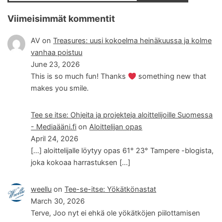
Viimeisimmät kommentit
AV
on
Treasures: uusi kokoelma heinäkuussa ja kolme
vanhaa poistuu
June 23, 2026
This is so much fun! Thanks
something new that
makes you smile.
Tee se itse: Ohjeita ja projekteja aloittelijoille Suomessa
- Mediaääni.fi
on
Aloittelijan opas
April 24, 2026
[…] aloittelijalle löytyy opas 61° 23° Tampere -blogista,
joka kokoaa harrastuksen […]
weellu
on
Tee-se-itse: Yökätkönastat
March 30, 2026
Terve, Joo nyt ei ehkä ole yökätköjen piilottamisen