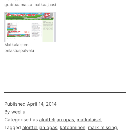
grabbaamasta matkaajaasi
Matkalaisten
pelastuspalvelu
Published
April 14, 2014
By
weellu
Categorised as
aloittelijan opas
,
matkalaiset
Tagged
aloittelijan opas
,
katoaminen
,
mark missing
,