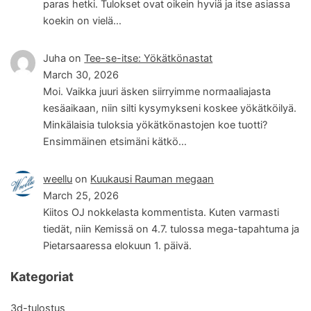
paras hetki. Tulokset ovat oikein hyviä ja itse asiassa
koekin on vielä…
Juha
on
Tee-se-itse: Yökätkönastat
March 30, 2026
Moi. Vaikka juuri äsken siirryimme normaaliajasta
kesäaikaan, niin silti kysymykseni koskee yökätköilyä.
Minkälaisia tuloksia yökätkönastojen koe tuotti?
Ensimmäinen etsimäni kätkö…
weellu
on
Kuukausi Rauman megaan
March 25, 2026
Kiitos OJ nokkelasta kommentista. Kuten varmasti
tiedät, niin Kemissä on 4.7. tulossa mega-tapahtuma ja
Pietarsaaressa elokuun 1. päivä.
Kategoriat
3d-tulostus