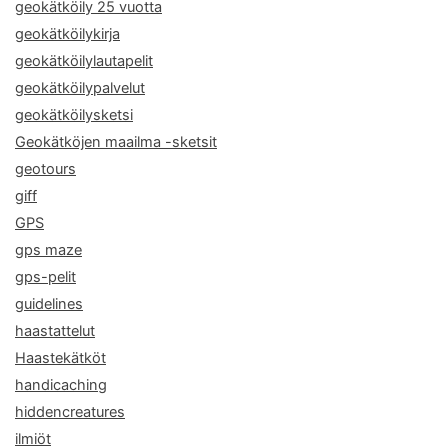
geokätköily 25 vuotta
geokätköilykirja
geokätköilylautapelit
geokätköilypalvelut
geokätköilysketsi
Geokätköjen maailma -sketsit
geotours
giff
GPS
gps maze
gps-pelit
guidelines
haastattelut
Haastekätköt
handicaching
hiddencreatures
ilmiöt