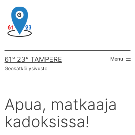
Skip
to
content
61° 23° TAMPERE
Menu
Geokätköilysivusto
Apua, matkaaja
kadoksissa!