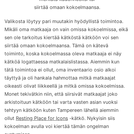
siirtää omaan kokoelmaansa.
Valikosta löytyy pari muutakin hyödyllistä toimintoa.
Mikäli oma matkaaja on vain omissa kokoelmissa, eikä
sen ole tarkoitus kiertää kätköstä kätköön voi sen
siirtää omaan kokoelmaansa. Tämä on kätevä
toiminto, koska kokoelmassa oleva matkaaja ei näy
kätköä logattaessa matkalaislistassa. Aiemmin kun
tätä toimintoa ei ollut, oma inventaario osio alkoi
täyttyä ja oli hankala hahmottaa mitkä matkaajat
oikeasti olivat liikkeellä ja mitkä omissa kokoelmissa.
Monet tekivätkin niin, että siirsivät matkaajat joko
arkistoituun kätköön tai varta vasten asian vuoksi
tehtyyn kätköön kuten Tampereen lähellä aiemmin
ollut
Resting Place for Icons
-kätkö. Nykyisin siis
kokoelman avulla voi kiertää tämän ongelman