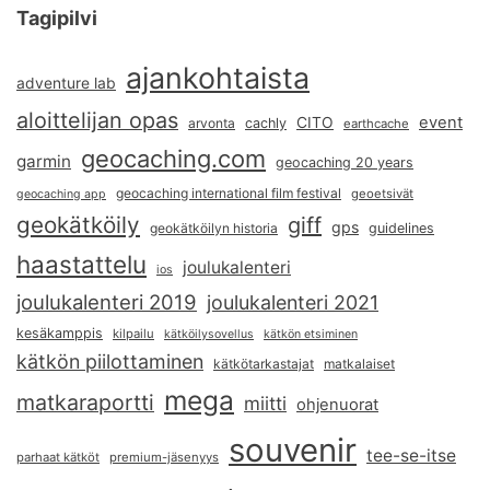
Tagipilvi
ajankohtaista
adventure lab
aloittelijan opas
event
CITO
arvonta
cachly
earthcache
geocaching.com
garmin
geocaching 20 years
geocaching international film festival
geoetsivät
geocaching app
geokätköily
giff
gps
geokätköilyn historia
guidelines
haastattelu
joulukalenteri
ios
joulukalenteri 2019
joulukalenteri 2021
kesäkamppis
kilpailu
kätköilysovellus
kätkön etsiminen
kätkön piilottaminen
kätkötarkastajat
matkalaiset
mega
matkaraportti
miitti
ohjenuorat
souvenir
tee-se-itse
parhaat kätköt
premium-jäsenyys