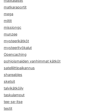
matkalaiset
matkaraportit
mega
miitit
missiongc
munzee
mysteerikätköt
mysteerityökalut
Opencaching
pohjoismaiden vanhimmat kätköt
satelliittipaikannus
shareables
sketsit
talvikätköily
taskulamput
tee-se-itse
testit