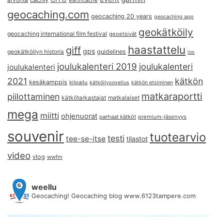
geocaching.com
geocaching 20 years
geocaching app
geokätköily
geocaching international film festival
geoetsivät
haastattelu
giff
gps
geokätköilyn historia
guidelines
ios
joulukalenteri 2019
joulukalenteri
joulukalenteri
2021
kätkön
kesäkamppis
kilpailu
kätköilysovellus
kätkön etsiminen
matkaraportti
piilottaminen
kätkötarkastajat
matkalaiset
mega
miitti
ohjenuorat
parhaat kätköt
premium-jäsenyys
souvenir
tuotearvio
testi
tee-se-itse
tilastot
video
vlog
wwfm
weellu
Geocaching! Geocaching blog www.6123tampere.com