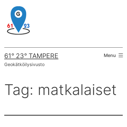
Skip
to
content
61° 23° TAMPERE
Menu
Geokätköilysivusto
Tag:
matkalaiset