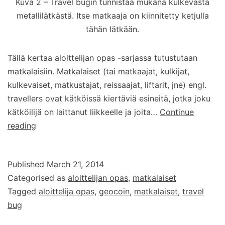
Kuva 2 – Travel bugin tunnistaa mukana kulkevasta
metallilätkästä. Itse matkaaja on kiinnitetty ketjulla
tähän lätkään.
Tällä kertaa aloittelijan opas -sarjassa tutustutaan
matkalaisiin. Matkalaiset (tai matkaajat, kulkijat,
kulkevaiset, matkustajat, reissaajat, liftarit, jne) engl.
travellers ovat kätköissä kiertäviä esineitä, jotka joku
kätköilijä on laittanut liikkeelle ja joita…
Continue
Matkalaiset
reading
Published
March 21, 2014
Categorised as
aloittelijan opas
,
matkalaiset
Tagged
aloittelija opas
,
geocoin
,
matkalaiset
,
travel
bug