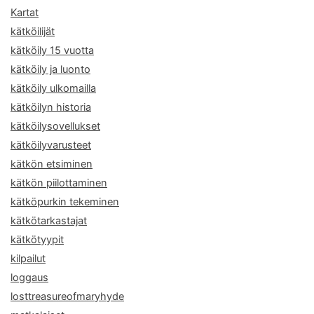
Kartat
kätköilijät
kätköily 15 vuotta
kätköily ja luonto
kätköily ulkomailla
kätköilyn historia
kätköilysovellukset
kätköilyvarusteet
kätkön etsiminen
kätkön piilottaminen
kätköpurkin tekeminen
kätkötarkastajat
kätkötyypit
kilpailut
loggaus
losttreasureofmaryhyde