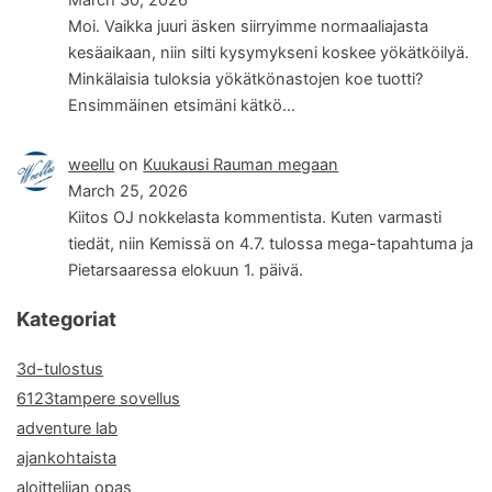
Moi. Vaikka juuri äsken siirryimme normaaliajasta
kesäaikaan, niin silti kysymykseni koskee yökätköilyä.
Minkälaisia tuloksia yökätkönastojen koe tuotti?
Ensimmäinen etsimäni kätkö…
weellu
on
Kuukausi Rauman megaan
March 25, 2026
Kiitos OJ nokkelasta kommentista. Kuten varmasti
tiedät, niin Kemissä on 4.7. tulossa mega-tapahtuma ja
Pietarsaaressa elokuun 1. päivä.
Kategoriat
3d-tulostus
6123tampere sovellus
adventure lab
ajankohtaista
aloittelijan opas