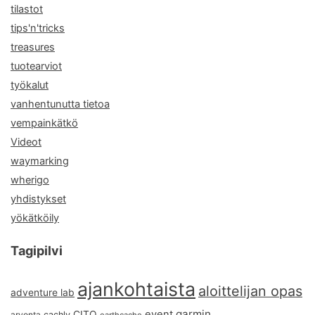
tilastot
tips'n'tricks
treasures
tuotearviot
työkalut
vanhentunutta tietoa
vempainkätkö
Videot
waymarking
wherigo
yhdistykset
yökätköily
Tagipilvi
ajankohtaista
aloittelijan opas
adventure lab
garmin
event
CITO
arvonta
cachly
earthcache