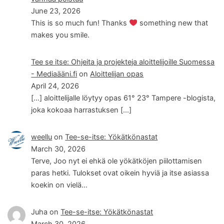
June 23, 2026
This is so much fun! Thanks
something new that
makes you smile.
Tee se itse: Ohjeita ja projekteja aloittelijoille Suomessa
- Mediaääni.fi
on
Aloittelijan opas
April 24, 2026
[…] aloittelijalle löytyy opas 61° 23° Tampere -blogista,
joka kokoaa harrastuksen […]
weellu
on
Tee-se-itse: Yökätkönastat
March 30, 2026
Terve, Joo nyt ei ehkä ole yökätköjen piilottamisen
paras hetki. Tulokset ovat oikein hyviä ja itse asiassa
koekin on vielä…
Juha
on
Tee-se-itse: Yökätkönastat
March 30, 2026