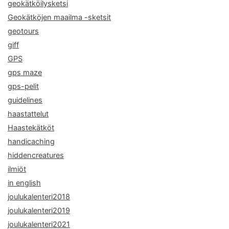
geokätköilysketsi
Geokätköjen maailma -sketsit
geotours
giff
GPS
gps maze
gps-pelit
guidelines
haastattelut
Haastekätköt
handicaching
hiddencreatures
ilmiöt
in english
joulukalenteri2018
joulukalenteri2019
joulukalenteri2021