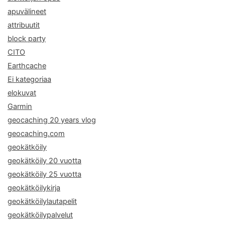
apuvälineet
attribuutit
block party
CITO
Earthcache
Ei kategoriaa
elokuvat
Garmin
geocaching 20 years vlog
geocaching.com
geokätköily
geokätköily 20 vuotta
geokätköily 25 vuotta
geokätköilykirja
geokätköilylautapelit
geokätköilypalvelut