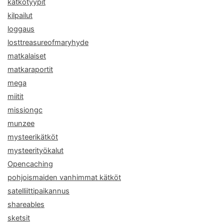
kätkötyypit
kilpailut
loggaus
losttreasureofmaryhyde
matkalaiset
matkaraportit
mega
miitit
missiongc
munzee
mysteerikätköt
mysteerityökalut
Opencaching
pohjoismaiden vanhimmat kätköt
satelliittipaikannus
shareables
sketsit