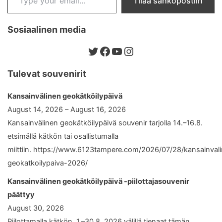
Tilaa sähköpostiin
Sosiaalinen media
Twitter
Facebook
YouTube
Instagram
Tulevat souvenirit
Kansainvälinen geokätköilypäivä
August 14, 2026 – August 16, 2026
Kansainvälinen geokätköilypäivä souvenir tarjolla 14.–16.8.
etsimällä kätkön tai osallistumalla
miittiin. https://www.6123tampere.com/2026/07/28/kansainval
geokatkoilypaiva-2026/
Kansainvälinen geokätköilypäivä -piilottajasouvenir
päättyy
August 30, 2026
Piilottamalla kätkön 1.–30.8. 2026 välillä tienaat tämän