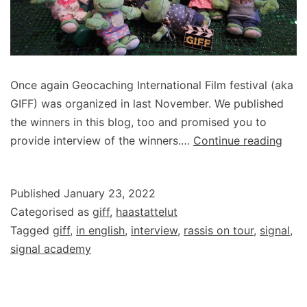
Once again Geocaching International Film festival (aka
GIFF) was organized in last November. We published
the winners in this blog, too and promised you to
Inte
provide interview of the winners.…
Continue reading
with
the
Published
January 23, 2022
make
Categorised as
giff
,
haastattelut
of
Tagged
giff
,
in english
,
interview
,
rassis on tour
,
signal
,
GIFF
signal academy
winn
Sign
Aca
–