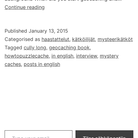
Interview
Continue reading
with
Cully
Published
January 13, 2015
Long,
Categorised as
haastattelut
,
kätköilijät
,
mysteerikätköt
the
Tagged
cully long
,
geocaching book
,
author
howtopuzzlecache
,
in english
,
interview
,
mystery
of
caches
,
posts in english
the
book
How
to
Puzzle
Cache
Type your email…