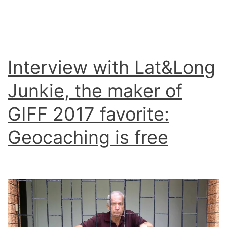
Frog
dre
Interview with Lat&Long
Junkie, the maker of
GIFF 2017 favorite:
Geocaching is free