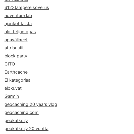
6123tampere sovellus
adventure lab
ajankohtaista
aloittelijan opas
apuvälineet
attribuutit
block party
CITO
Earthcache
Ei kategoriaa
elokuvat
Garmin
geocaching 20 years vlog
geocaching.com
geokätköily
geokätköily 20 vuotta