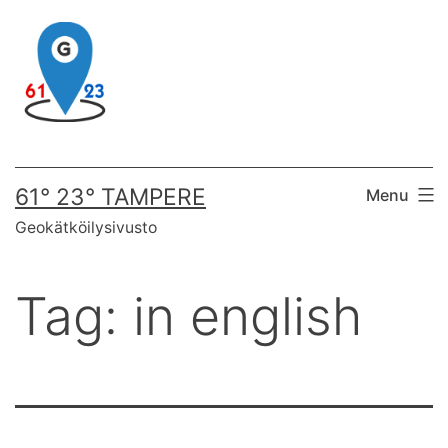
Skip
to
content
61° 23° TAMPERE
Menu
Geokätköilysivusto
Tag:
in english