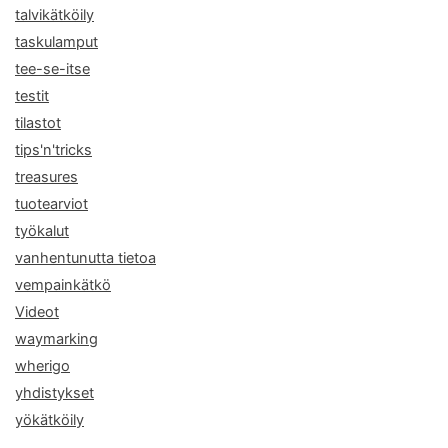
talvikätköily
taskulamput
tee-se-itse
testit
tilastot
tips'n'tricks
treasures
tuotearviot
työkalut
vanhentunutta tietoa
vempainkätkö
Videot
waymarking
wherigo
yhdistykset
yökätköily