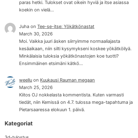
paras hetki. Tulokset ovat oikein hyviä ja itse asiassa
koekin on vielä…
Juha
on
Tee-se-itse: Yökätkönastat
March 30, 2026
Moi. Vaikka juuri äsken siirryimme normaaliajasta
kesäaikaan, niin silti kysymykseni koskee yökätköilyä.
Minkälaisia tuloksia yökätkönastojen koe tuotti?
Ensimmäinen etsimäni kätkö…
weellu
on
Kuukausi Rauman megaan
March 25, 2026
Kiitos OJ nokkelasta kommentista. Kuten varmasti
tiedät, niin Kemissä on 4.7. tulossa mega-tapahtuma ja
Pietarsaaressa elokuun 1. päivä.
Kategoriat
3d-tulostus