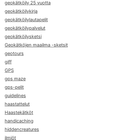
geokätköily 25 vuotta
geokätköilykirja
geokätköilylautapelit
geokätköilypalvelut
geokätköilysketsi
Geokätköjen maailma -sketsit
geotours
giff
GPS
gps maze
gps-pelit
guidelines
haastattelut
Haastekätköt
handicaching
hiddencreatures
ilmiöt