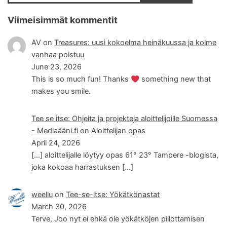
Viimeisimmät kommentit
AV
on
Treasures: uusi kokoelma heinäkuussa ja kolme
vanhaa poistuu
June 23, 2026
This is so much fun! Thanks
something new that
makes you smile.
Tee se itse: Ohjeita ja projekteja aloittelijoille Suomessa
- Mediaääni.fi
on
Aloittelijan opas
April 24, 2026
[…] aloittelijalle löytyy opas 61° 23° Tampere -blogista,
joka kokoaa harrastuksen […]
weellu
on
Tee-se-itse: Yökätkönastat
March 30, 2026
Terve, Joo nyt ei ehkä ole yökätköjen piilottamisen