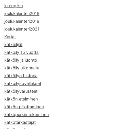
in english
joulukalenteri2018
joulukalenteri2019
joulukalenteri2021
Kartat
kätköilijät
kätköily 15 vuotta
kätköily ja luonto
kätköily ulkomailla
kätköilyn historia
kätköilysovellukset
kätköilyvarusteet
kätkön etsiminen
kätkön piilottaminen
kätköpurkin tekeminen
kätkötarkastajat