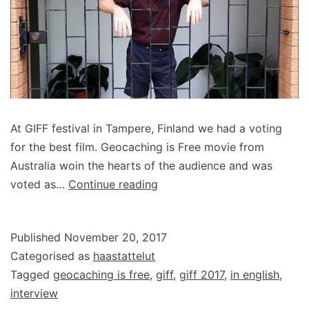
At GIFF festival in Tampere, Finland we had a voting
for the best film. Geocaching is Free movie from
Australia woin the hearts of the audience and was
Interview
voted as…
Continue reading
with
Lat&Long
Published
November 20, 2017
Junkie,
Categorised as
haastattelut
the
Tagged
geocaching is free
,
giff
,
giff 2017
,
in english
,
maker
interview
of