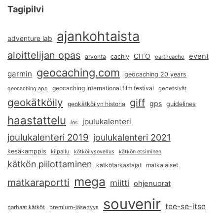
Tagipilvi
ajankohtaista
adventure lab
aloittelijan opas
event
CITO
arvonta
cachly
earthcache
geocaching.com
garmin
geocaching 20 years
geocaching international film festival
geoetsivät
geocaching app
geokätköily
giff
gps
geokätköilyn historia
guidelines
haastattelu
joulukalenteri
ios
joulukalenteri 2019
joulukalenteri 2021
kesäkamppis
kilpailu
kätköilysovellus
kätkön etsiminen
kätkön piilottaminen
kätkötarkastajat
matkalaiset
mega
matkaraportti
miitti
ohjenuorat
souvenir
tee-se-itse
parhaat kätköt
premium-jäsenyys