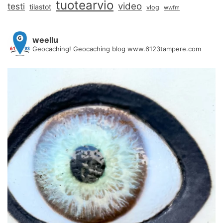
tuotearvio
video
testi
tilastot
vlog
wwfm
weellu
Geocaching! Geocaching blog www.6123tampere.com