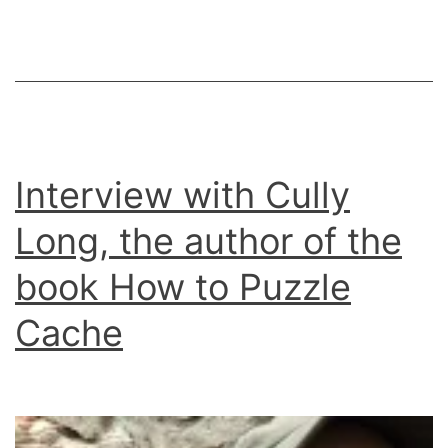
GIFF
2017
favorite:
Geocaching
is
free
Interview with Cully
Long, the author of the
book How to Puzzle
Cache