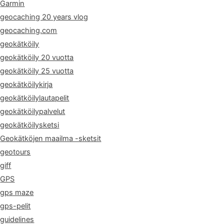
Garmin
geocaching 20 years vlog
geocaching.com
geokätköily
geokätköily 20 vuotta
geokätköily 25 vuotta
geokätköilykirja
geokätköilylautapelit
geokätköilypalvelut
geokätköilysketsi
Geokätköjen maailma -sketsit
geotours
giff
GPS
gps maze
gps-pelit
guidelines