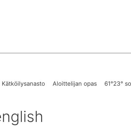
Kätköilysanasto
Aloittelijan opas
61°23° so
english