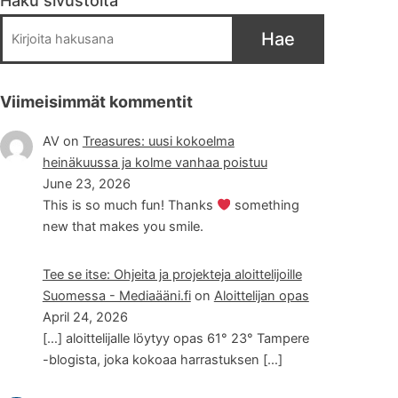
Haku sivustolta
Hae
Viimeisimmät kommentit
AV
on
Treasures: uusi kokoelma
heinäkuussa ja kolme vanhaa poistuu
June 23, 2026
This is so much fun! Thanks
something
new that makes you smile.
Tee se itse: Ohjeita ja projekteja aloittelijoille
Suomessa - Mediaääni.fi
on
Aloittelijan opas
April 24, 2026
[…] aloittelijalle löytyy opas 61° 23° Tampere
-blogista, joka kokoaa harrastuksen […]