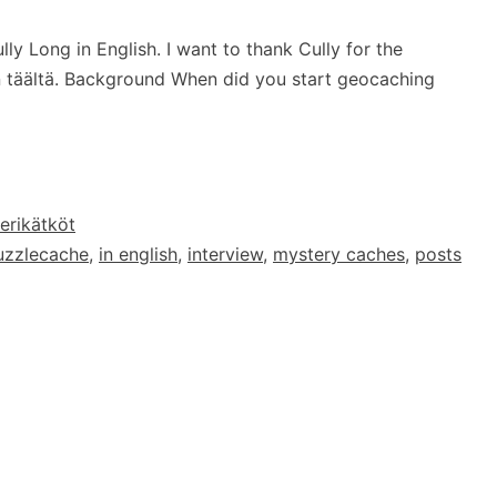
lly Long in English. I want to thank Cully for the
n täältä. Background When did you start geocaching
erikätköt
zzlecache
,
in english
,
interview
,
mystery caches
,
posts