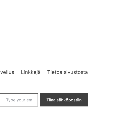
vellus
Linkkejä
Tietoa sivustosta
Type your email…
Tilaa sähköpostiin