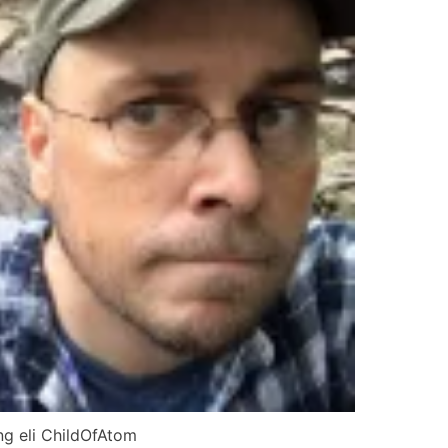
ng eli ChildOfAtom