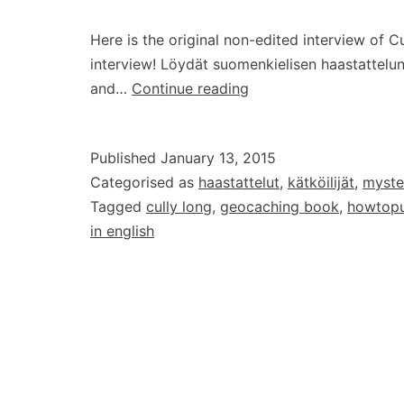
Here is the original non-edited interview of Cu
interview! Löydät suomenkielisen haastattelu
Interview
and…
Continue reading
with
Cully
Published
January 13, 2015
Long,
Categorised as
haastattelut
,
kätköilijät
,
myste
the
Tagged
cully long
,
geocaching book
,
howtopu
author
in english
of
the
book
How
to
Puzzle
Cache