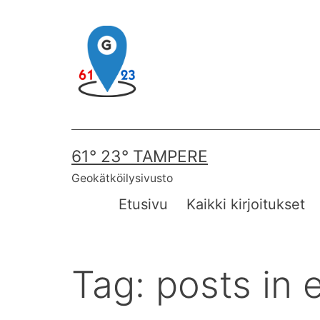
Skip
to
content
61° 23° TAMPERE
Geokätköilysivusto
Etusivu
Kaikki kirjoitukset
Tag:
posts in 