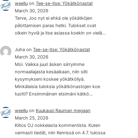
weellu
on
Tee-se-itse: Yökätkönastat
March 30, 2026
Terve, Joo nyt ei ehkä ole yökätköjen
piilottamisen paras hetki. Tulokset ovat
oikein hyviä ja itse asiassa koekin on vielä…
Juha
on
Tee-se-itse: Yökätkönastat
March 30, 2026
Moi. Vaikka juuri äsken siirryimme
normaaliajasta kesäaikaan, niin silti
kysymykseni koskee yökätköilyä.
Minkälaisia tuloksia yökätkönastojen koe
tuotti? Ensimmäinen etsimäni kätkö…
weellu
on
Kuukausi Rauman megaan
March 25, 2026
Kiitos OJ nokkelasta kommentista. Kuten
varmasti tiedät, niin Kemissä on 4.7. tulossa