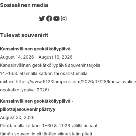
Sosiaalinen media
Twitter
Facebook
YouTube
Instagram
Tulevat souvenirit
Kansainvälinen geokätköilypäivä
August 14, 2026 – August 16, 2026
Kansainvälinen geokätköilypäivä souvenir tarjolla
14.–16.8. etsimällä kätkön tai osallistumalla
miittiin. https://www.6123tampere.com/2026/07/28/kansainvalin
geokatkoilypaiva-2026/
Kansainvälinen geokätköilypäivä -
piilottajasouvenir päättyy
August 30, 2026
Piilottamalla kätkön 1.–30.8. 2026 välillä tienaat
tämän souvenirin eli tänään viimeistään pitää