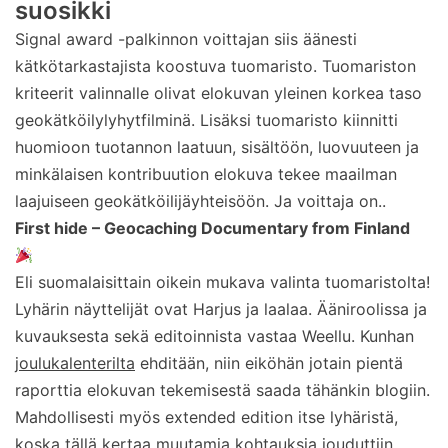
suosikki
Signal award -palkinnon voittajan siis äänesti
kätkötarkastajista koostuva tuomaristo. Tuomariston
kriteerit valinnalle olivat elokuvan yleinen korkea taso
geokätköilylyhytfilminä. Lisäksi tuomaristo kiinnitti
huomioon tuotannon laatuun, sisältöön, luovuuteen ja
minkälaisen kontribuution elokuva tekee maailman
laajuiseen geokätköilijäyhteisöön. Ja voittaja on..
First hide – Geocaching Documentary from Finland
Eli suomalaisittain oikein mukava valinta tuomaristolta!
Lyhärin näyttelijät ovat Harjus ja laalaa. Ääniroolissa ja
kuvauksesta sekä editoinnista vastaa Weellu. Kunhan
joulukalenterilta
ehditään, niin eiköhän jotain pientä
raporttia elokuvan tekemisestä saada tähänkin blogiin.
Mahdollisesti myös extended edition itse lyhäristä,
koska tällä kertaa muutamia kohtauksia jouduttiin