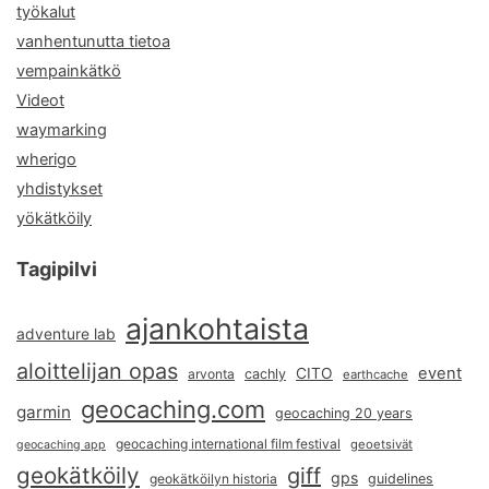
työkalut
vanhentunutta tietoa
vempainkätkö
Videot
waymarking
wherigo
yhdistykset
yökätköily
Tagipilvi
ajankohtaista
adventure lab
aloittelijan opas
event
CITO
arvonta
cachly
earthcache
geocaching.com
garmin
geocaching 20 years
geocaching international film festival
geoetsivät
geocaching app
geokätköily
giff
gps
geokätköilyn historia
guidelines