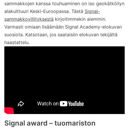
sammakkojen kanssa touhuaminen on iso geokätköilyn
alakulttuuri Keski-Euroopassa. Tästä
Signal-
sammakkovillityksestä
kirjoitimmekin aiemmin.
Varmasti omiaan lisäämään Signal Academy-elokuvan
suosiota. Katsotaan, jos saataisiin elokuvan tekijältä
haastattelu.
Signal award – tuomariston