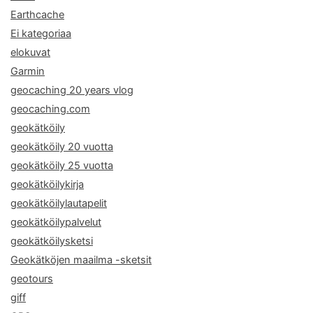
Earthcache
Ei kategoriaa
elokuvat
Garmin
geocaching 20 years vlog
geocaching.com
geokätköily
geokätköily 20 vuotta
geokätköily 25 vuotta
geokätköilykirja
geokätköilylautapelit
geokätköilypalvelut
geokätköilysketsi
Geokätköjen maailma -sketsit
geotours
giff