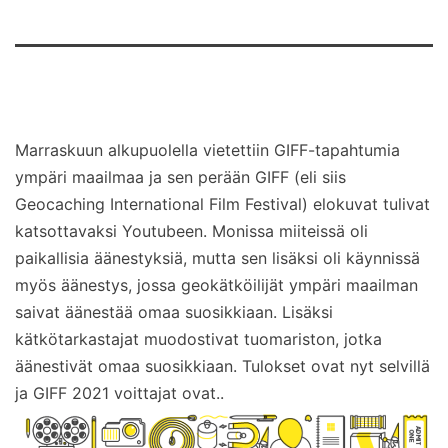
Marraskuun alkupuolella vietettiin GIFF-tapahtumia
ympäri maailmaa ja sen perään GIFF (eli siis
Geocaching International Film Festival) elokuvat tulivat
katsottavaksi Youtubeen. Monissa miiteissä oli
paikallisia äänestyksiä, mutta sen lisäksi oli käynnissä
myös äänestys, jossa geokätköilijät ympäri maailman
saivat äänestää omaa suosikkiaan. Lisäksi
kätkötarkastajat muodostivat tuomariston, jotka
äänestivät omaa suosikkiaan. Tulokset ovat nyt selvillä
ja GIFF 2021 voittajat ovat..