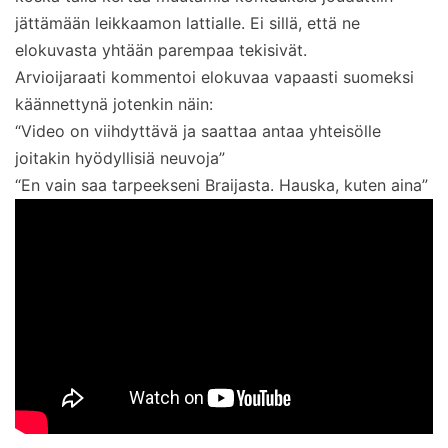
jättämään leikkaamon lattialle. Ei sillä, että ne
elokuvasta yhtään parempaa tekisivät.
Arvioijaraati kommentoi elokuvaa vapaasti suomeksi
käännettynä jotenkin näin:
“Video on viihdyttävä ja saattaa antaa yhteisölle
joitakin hyödyllisiä neuvoja”
“En vain saa tarpeekseni Braijasta. Hauska, kuten aina”