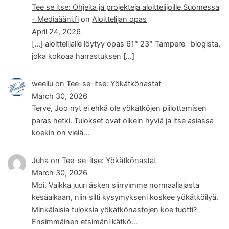
Tee se itse: Ohjeita ja projekteja aloittelijoille Suomessa
- Mediaääni.fi
on
Aloittelijan opas
April 24, 2026
[…] aloittelijalle löytyy opas 61° 23° Tampere -blogista,
joka kokoaa harrastuksen […]
weellu
on
Tee-se-itse: Yökätkönastat
March 30, 2026
Terve, Joo nyt ei ehkä ole yökätköjen piilottamisen
paras hetki. Tulokset ovat oikein hyviä ja itse asiassa
koekin on vielä…
Juha
on
Tee-se-itse: Yökätkönastat
March 30, 2026
Moi. Vaikka juuri äsken siirryimme normaaliajasta
kesäaikaan, niin silti kysymykseni koskee yökätköilyä.
Minkälaisia tuloksia yökätkönastojen koe tuotti?
Ensimmäinen etsimäni kätkö…