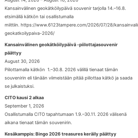
Kansainvälinen geokätköilypäivä souvenir tarjolla 14.–16.8.
etsimällä kätkön tai osallistumalla
miittiin. https://www.6123tampere.com/2026/07/28/kansainval
geokatkoilypaiva-2026/
Kansainvälinen geokätköilypäivä -piilottajasouvenir
päättyy
August 30, 2026
Piilottamalla kätkön 1.–30.8. 2026 välillä tienaat tämän
souvenirin eli tänään viimeistään pitää piilottaa kätkö ja saada
se julkaistuksi.
CITO kausi 2 alkaa
September 1, 2026
Osallistumalla CITO tapahtumaan 1.9.–30.11. 2026 välisenä
aikana tienaat tämän souvenirin.
Kesäkamppis: Bingo 2026 treasures keräily päättyy