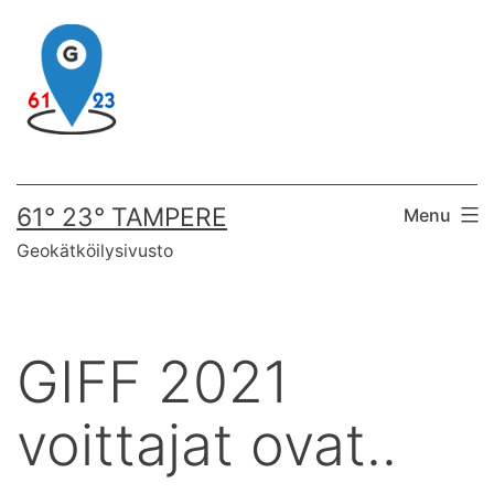
Skip
to
content
61° 23° TAMPERE
Menu
Geokätköilysivusto
GIFF 2021
voittajat ovat..