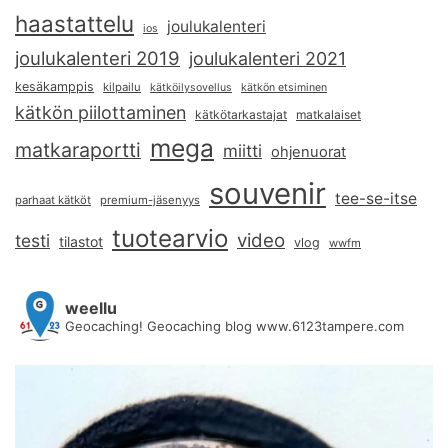
haastattelu
joulukalenteri
ios
joulukalenteri 2019
joulukalenteri 2021
kesäkamppis
kilpailu
kätköilysovellus
kätkön etsiminen
kätkön piilottaminen
kätkötarkastajat
matkalaiset
mega
matkaraportti
miitti
ohjenuorat
souvenir
tee-se-itse
parhaat kätköt
premium-jäsenyys
tuotearvio
video
testi
tilastot
vlog
wwfm
weellu
Geocaching! Geocaching blog www.6123tampere.com