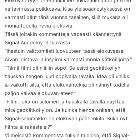
Elokuvan tyyli on eräänlainen nukkeanimaatio ja siten
valtavirrasta poikkeava. Kisa yleisöäänestyksessä on
varmasti ollut tänä vuonna tasainen, sillä mukana oli
monia todella hyviä elokuvia.
Tässä joitakin kommentteja vapaasti käännettynä
Signal Academy elokuvasta:
“Ihastuin välittömästi luovuuteen tässä elokuvassa.
Aivan loistava ja inspiroi varmasti monia kätköilijöitä.”
“Tämä filmi oli niiiiiin söpö! Se esitti geokätköilyn
hauskan hengen juuri sopivalla tavalla. Idea oli uniikki
ja vaikutti siltä, että elokuvantekijä oli nähnyt todella
paljon vaivaa elokuvan eteen.”
“Filmi, joka on suloinen ja hauskalla tavalla näyttää
mitä geokätköily on. Ja kuinka hienoa onkaan, että
Signal-sammakko on elokuvan päähenkilö. Kuka nyt
häntä ei rakastaisi?”
Viimeisestä kommentista tulikin mieleen, että Signal-