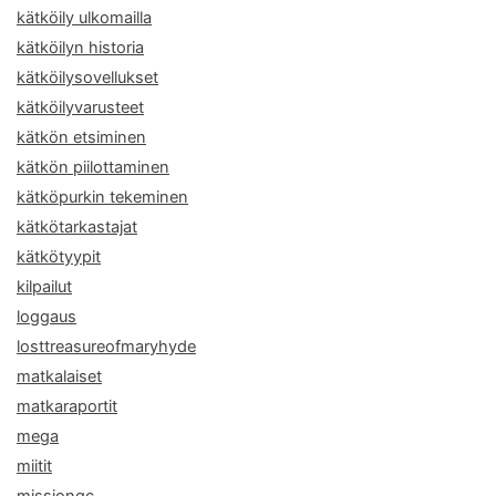
kätköily ulkomailla
kätköilyn historia
kätköilysovellukset
kätköilyvarusteet
kätkön etsiminen
kätkön piilottaminen
kätköpurkin tekeminen
kätkötarkastajat
kätkötyypit
kilpailut
loggaus
losttreasureofmaryhyde
matkalaiset
matkaraportit
mega
miitit
missiongc