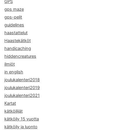
GPS
gps maze
gps-pelit
guidelines
haastattelut
Haastekätköt
handicaching
hiddencreatures
ilmiöt
in english
joulukalenteri2018
joulukalenteri2019
joulukalenteri2021
Kartat
kätköilijät
kätköily 15 vuotta
kätköily ja luonto