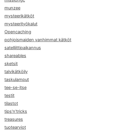
munzee
mysteerikätköt
mysteerityökalut
Opencaching
pohjoismaiden vanhimmat kätköt
satelliittipaikannus
shareables
sketsit
talvikätköily
taskulamput
tee-se-itse
testit
tilastot
tips'n'tricks
treasures
tuotearviot