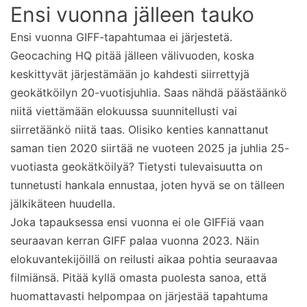
Ensi vuonna jälleen tauko
Ensi vuonna GIFF-tapahtumaa ei järjestetä.
Geocaching HQ pitää jälleen välivuoden, koska
keskittyvät järjestämään jo kahdesti siirrettyjä
geokätköilyn 20-vuotisjuhlia. Saas nähdä päästäänkö
niitä viettämään elokuussa suunnitellusti vai
siirretäänkö niitä taas. Olisiko kenties kannattanut
saman tien 2020 siirtää ne vuoteen 2025 ja juhlia 25-
vuotiasta geokätköilyä? Tietysti tulevaisuutta on
tunnetusti hankala ennustaa, joten hyvä se on tälleen
jälkikäteen huudella.
Joka tapauksessa ensi vuonna ei ole GIFFiä vaan
seuraavan kerran GIFF palaa vuonna 2023. Näin
elokuvantekijöillä on reilusti aikaa pohtia seuraavaa
filmiänsä. Pitää kyllä omasta puolesta sanoa, että
huomattavasti helpompaa on järjestää tapahtuma