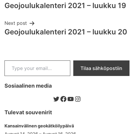
Geojoulukalenteri 2021 – luukku 19
navigation
Next post
Geojoulukalenteri 2021 – luukku 20
Type your email…
Tilaa sähköpostiin
Sosiaalinen media
Twitter
Facebook
YouTube
Instagram
Tulevat souvenirit
Kansainvälinen geokätköilypäivä
August 14, 2026 – August 16, 2026