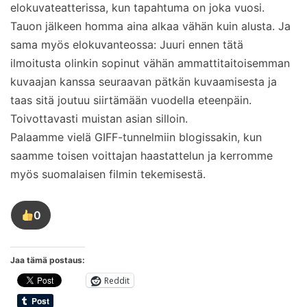
elokuvateatterissa, kun tapahtuma on joka vuosi.
Tauon jälkeen homma aina alkaa vähän kuin alusta. Ja
sama myös elokuvanteossa: Juuri ennen tätä
ilmoitusta olinkin sopinut vähän ammattitaitoisemman
kuvaajan kanssa seuraavan pätkän kuvaamisesta ja
taas sitä joutuu siirtämään vuodella eteenpäin.
Toivottavasti muistan asian silloin.
Palaamme vielä GIFF-tunnelmiin blogissakin, kun
saamme toisen voittajan haastattelun ja kerromme
myös suomalaisen filmin tekemisestä.
0
Tykkää
tästä
kirjoituksesta
Jaa tämä postaus:
Reddit