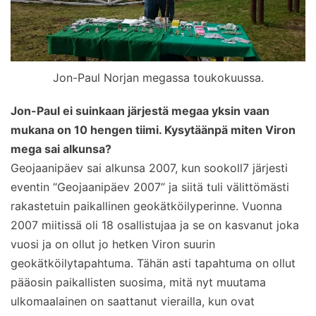
Jon-Paul Norjan megassa toukokuussa.
Jon-Paul ei suinkaan järjestä megaa yksin vaan
mukana on 10 hengen tiimi. Kysytäänpä miten Viron
mega sai alkunsa?
Geojaanipäev sai alkunsa 2007, kun sookoll7 järjesti
eventin “Geojaanipäev 2007” ja siitä tuli välittömästi
rakastetuin paikallinen geokätköilyperinne. Vuonna
2007 miitissä oli 18 osallistujaa ja se on kasvanut joka
vuosi ja on ollut jo hetken Viron suurin
geokätköilytapahtuma. Tähän asti tapahtuma on ollut
pääosin paikallisten suosima, mitä nyt muutama
ulkomaalainen on saattanut vierailla, kun ovat