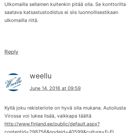
Ulkomailla sellainen kuitenkin pitää olla. Se konttorilta
saatava katsastustodistus ei siis luonnollisestikaan
ulkomailla riitä.
Reply
weellu
June 14, 2016 at 09:59
Kyllä joku rekisteriote on hyvä olla mukana. Autoilusta
Virossa voi lukea lisää, vaikkapa täältä
http://www.finland.ee/public/default.aspx?
contentid=298756&nodeid=40599&culture=fi-FI