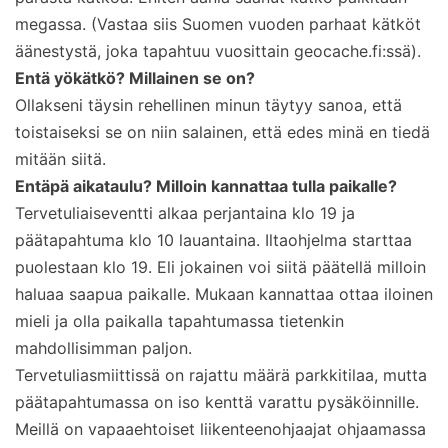
megassa. (Vastaa siis Suomen vuoden parhaat kätköt
äänestystä, joka tapahtuu vuosittain geocache.fi:ssä).
Entä yökätkö? Millainen se on?
Ollakseni täysin rehellinen minun täytyy sanoa, että
toistaiseksi se on niin salainen, että edes minä en tiedä
mitään siitä.
Entäpä aikataulu? Milloin kannattaa tulla paikalle?
Tervetuliaiseventti alkaa perjantaina klo 19 ja
päätapahtuma klo 10 lauantaina. Iltaohjelma starttaa
puolestaan klo 19. Eli jokainen voi siitä päätellä milloin
haluaa saapua paikalle. Mukaan kannattaa ottaa iloinen
mieli ja olla paikalla tapahtumassa tietenkin
mahdollisimman paljon.
Tervetuliasmiittissä on rajattu määrä parkkitilaa, mutta
päätapahtumassa on iso kenttä varattu pysäköinnille.
Meillä on vapaaehtoiset liikenteenohjaajat ohjaamassa