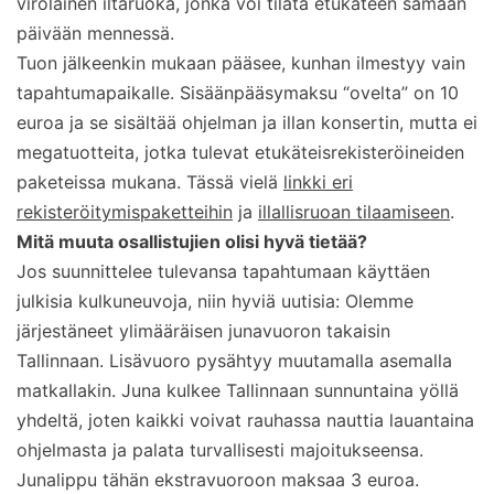
virolainen iltaruoka, jonka voi tilata etukäteen samaan
päivään mennessä.
Tuon jälkeenkin mukaan pääsee, kunhan ilmestyy vain
tapahtumapaikalle. Sisäänpääsymaksu “ovelta” on 10
euroa ja se sisältää ohjelman ja illan konsertin, mutta ei
megatuotteita, jotka tulevat etukäteisrekisteröineiden
paketeissa mukana. Tässä vielä
linkki eri
rekisteröitymispaketteihin
ja
illallisruoan tilaamiseen
.
Mitä muuta osallistujien olisi hyvä tietää?
Jos suunnittelee tulevansa tapahtumaan käyttäen
julkisia kulkuneuvoja, niin hyviä uutisia: Olemme
järjestäneet ylimääräisen junavuoron takaisin
Tallinnaan. Lisävuoro pysähtyy muutamalla asemalla
matkallakin. Juna kulkee Tallinnaan sunnuntaina yöllä
yhdeltä, joten kaikki voivat rauhassa nauttia lauantaina
ohjelmasta ja palata turvallisesti majoitukseensa.
Junalippu tähän ekstravuoroon maksaa 3 euroa.