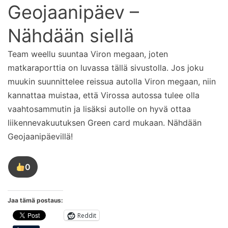
Geojaanipäev –
Nähdään siellä
Team weellu suuntaa Viron megaan, joten
matkaraporttia on luvassa tällä sivustolla. Jos joku
muukin suunnittelee reissua autolla Viron megaan, niin
kannattaa muistaa, että Virossa autossa tulee olla
vaahtosammutin ja lisäksi autolle on hyvä ottaa
liikennevakuutuksen Green card mukaan. Nähdään
Geojaanipäevillä!
0
Tykkää
tästä
kirjoituksesta
Jaa tämä postaus:
Reddit