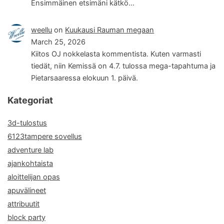
Ensimmäinen etsimäni kätkö…
weellu
on
Kuukausi Rauman megaan
March 25, 2026
Kiitos OJ nokkelasta kommentista. Kuten varmasti
tiedät, niin Kemissä on 4.7. tulossa mega-tapahtuma ja
Pietarsaaressa elokuun 1. päivä.
Kategoriat
3d-tulostus
6123tampere sovellus
adventure lab
ajankohtaista
aloittelijan opas
apuvälineet
attribuutit
block party