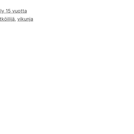
ly 15 vuotta
tköilijä
,
vikunja