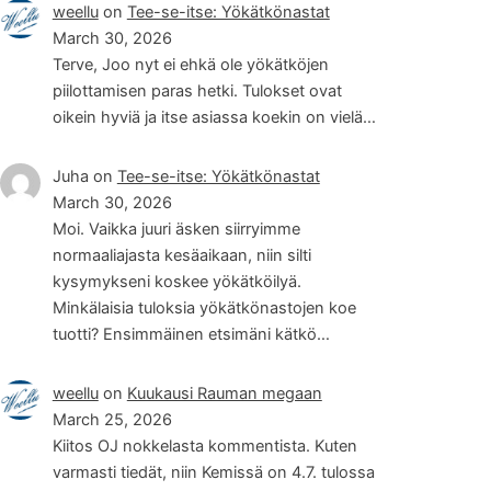
weellu
on
Tee-se-itse: Yökätkönastat
March 30, 2026
Terve, Joo nyt ei ehkä ole yökätköjen
piilottamisen paras hetki. Tulokset ovat
oikein hyviä ja itse asiassa koekin on vielä…
Juha
on
Tee-se-itse: Yökätkönastat
March 30, 2026
Moi. Vaikka juuri äsken siirryimme
normaaliajasta kesäaikaan, niin silti
kysymykseni koskee yökätköilyä.
Minkälaisia tuloksia yökätkönastojen koe
tuotti? Ensimmäinen etsimäni kätkö…
weellu
on
Kuukausi Rauman megaan
March 25, 2026
Kiitos OJ nokkelasta kommentista. Kuten
varmasti tiedät, niin Kemissä on 4.7. tulossa