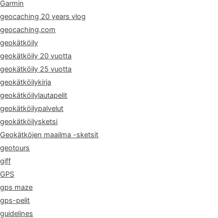
Garmin
geocaching 20 years vlog
geocaching.com
geokätköily
geokätköily 20 vuotta
geokätköily 25 vuotta
geokätköilykirja
geokätköilylautapelit
geokätköilypalvelut
geokätköilysketsi
Geokätköjen maailma -sketsit
geotours
giff
GPS
gps maze
gps-pelit
guidelines