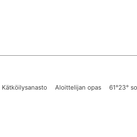
Kätköilysanasto
Aloittelijan opas
61°23° so