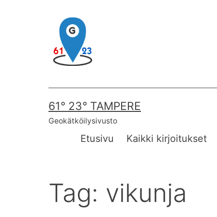
Skip
to
content
61° 23° TAMPERE
Geokätköilysivusto
Etusivu
Kaikki kirjoitukset
Tag:
vikunja