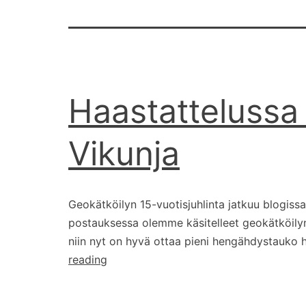
Haastattelussa 
Vikunja
Geokätköilyn 15-vuotisjuhlinta jatkuu blogis
postauksessa olemme käsitelleet geokätköilyn 
niin nyt on hyvä ottaa pieni hengähdystauko 
Haastattelussa
reading
pitkään
kätköillyt