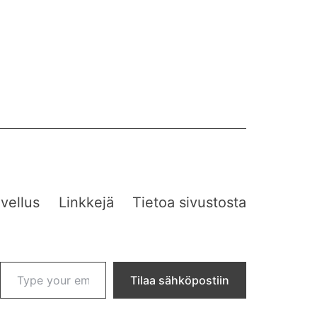
vellus
Linkkejä
Tietoa sivustosta
Type your email…
Tilaa sähköpostiin