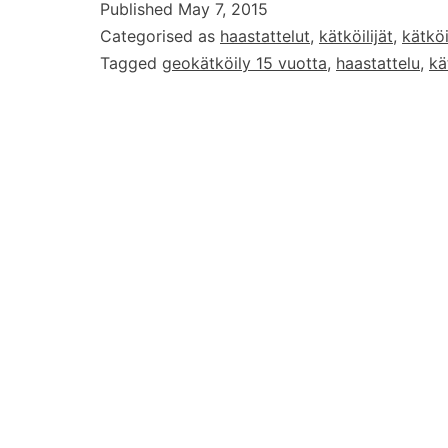
Published
May 7, 2015
Vikunja
Categorised as
haastattelut
,
kätköilijät
,
kätköi
Tagged
geokätköily 15 vuotta
,
haastattelu
,
kä