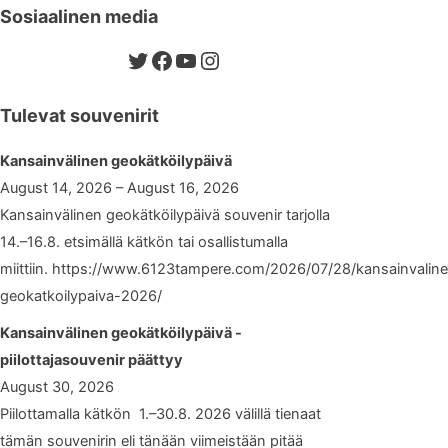
Sosiaalinen media
Twitter
Facebook
YouTube
Instagram
Tulevat souvenirit
Kansainvälinen geokätköilypäivä
August 14, 2026 – August 16, 2026
Kansainvälinen geokätköilypäivä souvenir tarjolla
14.–16.8. etsimällä kätkön tai osallistumalla
miittiin. https://www.6123tampere.com/2026/07/28/kansainvalin
geokatkoilypaiva-2026/
Kansainvälinen geokätköilypäivä -
piilottajasouvenir päättyy
August 30, 2026
Piilottamalla kätkön 1.–30.8. 2026 välillä tienaat
tämän souvenirin eli tänään viimeistään pitää