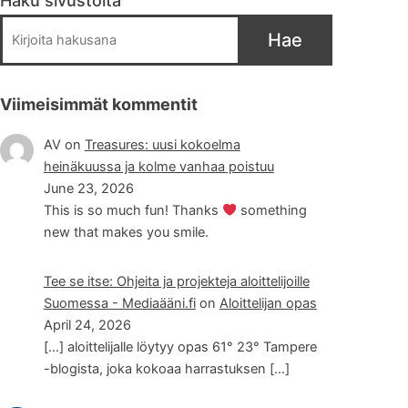
Haku sivustolta
Hae
Viimeisimmät kommentit
AV
on
Treasures: uusi kokoelma
heinäkuussa ja kolme vanhaa poistuu
June 23, 2026
This is so much fun! Thanks
something
new that makes you smile.
Tee se itse: Ohjeita ja projekteja aloittelijoille
Suomessa - Mediaääni.fi
on
Aloittelijan opas
April 24, 2026
[…] aloittelijalle löytyy opas 61° 23° Tampere
-blogista, joka kokoaa harrastuksen […]