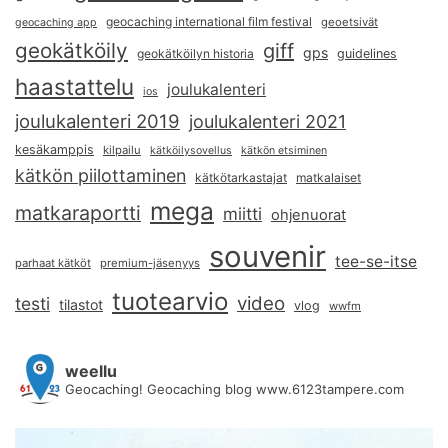
geocaching international film festival
geoetsivät
geocaching app
geokätköily
giff
gps
geokätköilyn historia
guidelines
haastattelu
joulukalenteri
ios
joulukalenteri 2019
joulukalenteri 2021
kesäkamppis
kilpailu
kätköilysovellus
kätkön etsiminen
kätkön piilottaminen
kätkötarkastajat
matkalaiset
mega
matkaraportti
miitti
ohjenuorat
souvenir
tee-se-itse
parhaat kätköt
premium-jäsenyys
tuotearvio
video
testi
tilastot
vlog
wwfm
weellu
Geocaching! Geocaching blog www.6123tampere.com