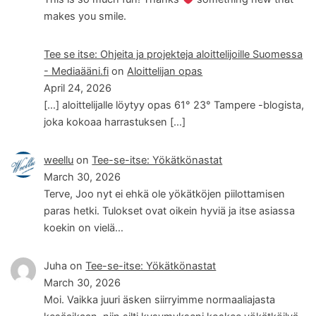
makes you smile.
Tee se itse: Ohjeita ja projekteja aloittelijoille Suomessa
- Mediaääni.fi
on
Aloittelijan opas
April 24, 2026
[…] aloittelijalle löytyy opas 61° 23° Tampere -blogista,
joka kokoaa harrastuksen […]
weellu
on
Tee-se-itse: Yökätkönastat
March 30, 2026
Terve, Joo nyt ei ehkä ole yökätköjen piilottamisen
paras hetki. Tulokset ovat oikein hyviä ja itse asiassa
koekin on vielä…
Juha
on
Tee-se-itse: Yökätkönastat
March 30, 2026
Moi. Vaikka juuri äsken siirryimme normaaliajasta