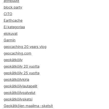
attribuutit
block party
CITO
Earthcache
Ei kategoriaa
elokuvat
Garmin
geocaching 20 years vlog
geocaching.com
geokätköily
geokätköily 20 vuotta
geokätköily 25 vuotta
geokätköilykirja
geokätköilylautapelit
geokätköilypalvelut
geokätköilysketsi
Geokätköjen maailma -sketsit