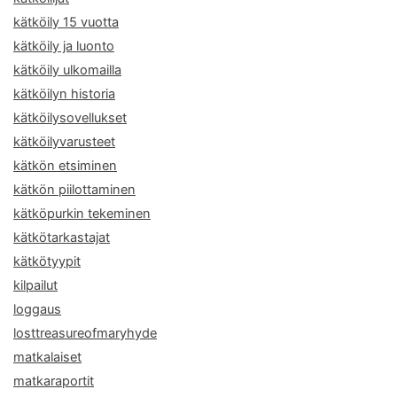
kätköily 15 vuotta
kätköily ja luonto
kätköily ulkomailla
kätköilyn historia
kätköilysovellukset
kätköilyvarusteet
kätkön etsiminen
kätkön piilottaminen
kätköpurkin tekeminen
kätkötarkastajat
kätkötyypit
kilpailut
loggaus
losttreasureofmaryhyde
matkalaiset
matkaraportit