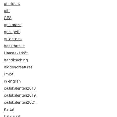
geotours
giff
GPS
gps maze
gps-pelit
guidelines
haastattelut
Haastekätköt
handicaching
hiddencreatures
ilmiöt
in english
joulukalenteri2018
joulukalenteri2019
joulukalenteri2021
Kartat
kätköilijät