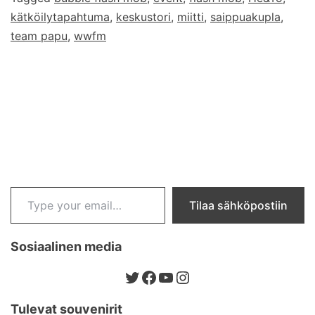
kätköilytapahtuma
,
keskustori
,
miitti
,
saippuakupla
,
Wide
team papu
,
wwfm
Flash
Mob
12
Type your email…
Tilaa sähköpostiin
Sosiaalinen media
Twitter
Facebook
YouTube
Instagram
Tulevat souvenirit