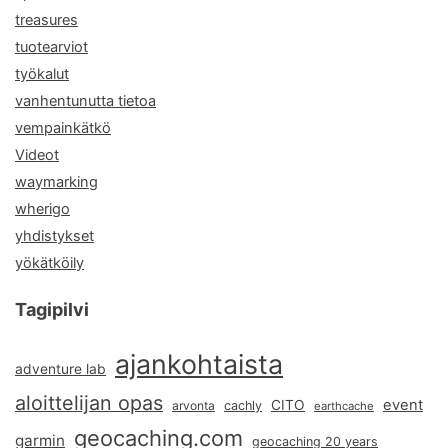
treasures
tuotearviot
työkalut
vanhentunutta tietoa
vempainkätkö
Videot
waymarking
wherigo
yhdistykset
yökätköily
Tagipilvi
ajankohtaista
adventure lab
aloittelijan opas
event
CITO
arvonta
cachly
earthcache
geocaching.com
garmin
geocaching 20 years