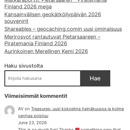
Finland 2026 mega
Kansainvälisen geokätköilypäivän 2026
souvenirit
Shareables – geocaching.comin uusi ominaisuus
Merirosvot rantautuvat Pietarsaareen –
Piratemania Finland 2026
Aurinkoinen Merellinen Kemi 2026
Haku sivustolta
Hae
Viimeisimmät kommentit
AV
on
Treasures: uusi kokoelma heinäkuussa ja kolme
vanhaa poistuu
June 23, 2026
This is so much fun! Thanks
something new that