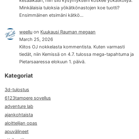
kesäaikaan, niin silti kysymykseni koskee yökätköilyä.
Minkälaisia tuloksia yökätkönastojen koe tuotti?
Ensimmäinen etsimäni kätkö…
weellu
on
Kuukausi Rauman megaan
March 25, 2026
Kiitos OJ nokkelasta kommentista. Kuten varmasti
tiedät, niin Kemissä on 4.7. tulossa mega-tapahtuma ja
Pietarsaaressa elokuun 1. päivä.
Kategoriat
3d-tulostus
6123tampere sovellus
adventure lab
ajankohtaista
aloittelijan opas
apuvälineet