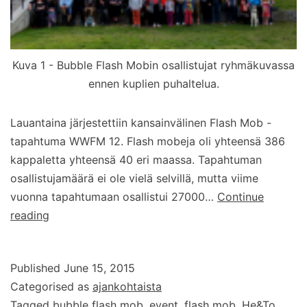
Kuva 1 - Bubble Flash Mobin osallistujat ryhmäkuvassa
ennen kuplien puhaltelua.
Lauantaina järjestettiin kansainvälinen Flash Mob -
tapahtuma WWFM 12. Flash mobeja oli yhteensä 386
kappaletta yhteensä 40 eri maassa. Tapahtuman
osallistujamäärä ei ole vielä selvillä, mutta viime
vuonna tapahtumaan osallistui 27000…
Continue
Lauantaina
reading
puhallettiin
saippuakuplia
Published
June 15, 2015
Keskustorilla
Categorised as
ajankohtaista
–
Tagged
bubble flash mob
,
event
,
flash mob
,
He&To
,
World