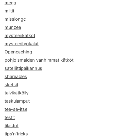
mega
miitit
missiongc
munzee
mysteerikätköt
mysteerityökalut
Opencaching
pohjoismaiden vanhimmat kätköt
satelliittipaikannus
shareables
sketsit
talvikätköily
taskulamput
tee-se-itse
testit
tilastot
tips'n'tricks