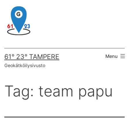
Skip
to
content
61° 23° TAMPERE
Menu
Geokätköilysivusto
Tag:
team papu