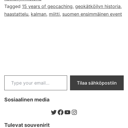
Tagged
15 years of geocaching
,
geokätköilyn historia
,
haastattelu
,
kalman
,
miitti
,
suomen ensimmäinen event
Type your email…
Tilaa sähköpostiin
Sosiaalinen media
Twitter
Facebook
YouTube
Instagram
Tulevat souvenirit