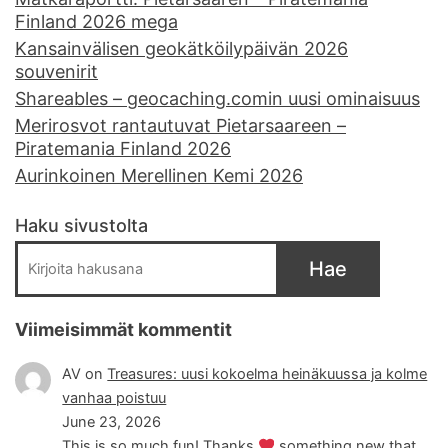
Finland 2026 mega
Kansainvälisen geokätköilypäivän 2026
souvenirit
Shareables – geocaching.comin uusi ominaisuus
Merirosvot rantautuvat Pietarsaareen –
Piratemania Finland 2026
Aurinkoinen Merellinen Kemi 2026
Haku sivustolta
Hae
Viimeisimmät kommentit
AV
on
Treasures: uusi kokoelma heinäkuussa ja kolme
vanhaa poistuu
June 23, 2026
This is so much fun! Thanks
something new that