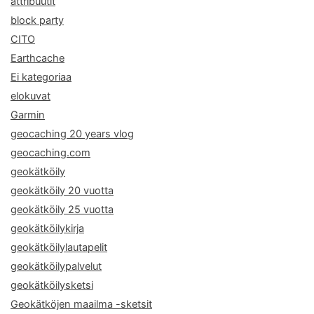
attribuutit
block party
CITO
Earthcache
Ei kategoriaa
elokuvat
Garmin
geocaching 20 years vlog
geocaching.com
geokätköily
geokätköily 20 vuotta
geokätköily 25 vuotta
geokätköilykirja
geokätköilylautapelit
geokätköilypalvelut
geokätköilysketsi
Geokätköjen maailma -sketsit