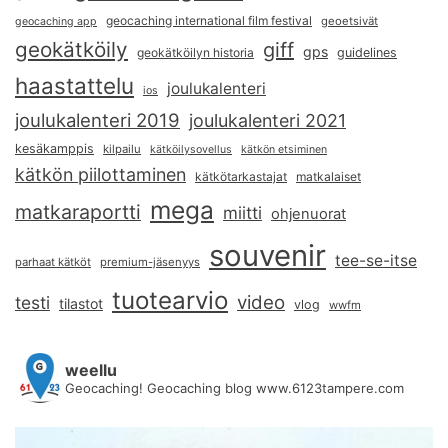
geocaching international film festival
geoetsivät
geocaching app
geokätköily
giff
gps
geokätköilyn historia
guidelines
haastattelu
joulukalenteri
ios
joulukalenteri 2019
joulukalenteri 2021
kesäkamppis
kilpailu
kätköilysovellus
kätkön etsiminen
kätkön piilottaminen
kätkötarkastajat
matkalaiset
mega
matkaraportti
miitti
ohjenuorat
souvenir
tee-se-itse
parhaat kätköt
premium-jäsenyys
tuotearvio
video
testi
tilastot
vlog
wwfm
weellu
Geocaching! Geocaching blog www.6123tampere.com