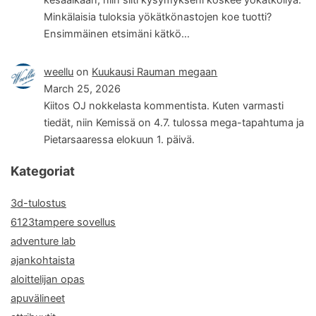
Minkälaisia tuloksia yökätkönastojen koe tuotti?
Ensimmäinen etsimäni kätkö…
weellu
on
Kuukausi Rauman megaan
March 25, 2026
Kiitos OJ nokkelasta kommentista. Kuten varmasti
tiedät, niin Kemissä on 4.7. tulossa mega-tapahtuma ja
Pietarsaaressa elokuun 1. päivä.
Kategoriat
3d-tulostus
6123tampere sovellus
adventure lab
ajankohtaista
aloittelijan opas
apuvälineet