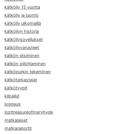
kätköily 15 vuotta
kätköily ja luonto
kätköily ulkomailla
kätköilyn historia
kätköilysovellukset
kätköilyvarusteet
kätkön etsiminen
kätkön piilottaminen
kätköpurkin tekeminen
kätkötarkastajat
kätkötyypit
kilpailut
loggaus
losttreasureofmaryhyde
matkalaiset
matkaraportit