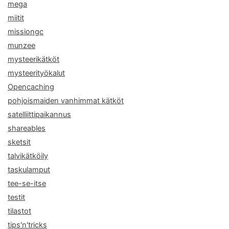
mega
miitit
missiongc
munzee
mysteerikätköt
mysteerityökalut
Opencaching
pohjoismaiden vanhimmat kätköt
satelliittipaikannus
shareables
sketsit
talvikätköily
taskulamput
tee-se-itse
testit
tilastot
tips'n'tricks