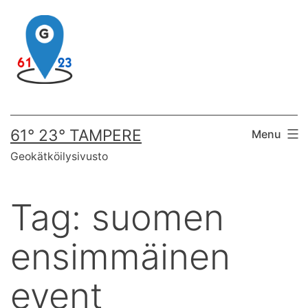
Skip
to
content
61° 23° TAMPERE
Menu
Geokätköilysivusto
Tag:
suomen
ensimmäinen
event