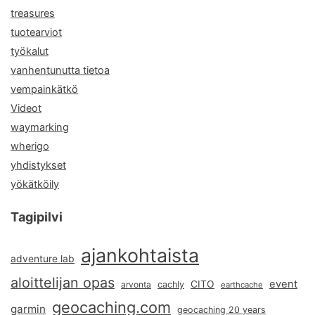
treasures
tuotearviot
työkalut
vanhentunutta tietoa
vempainkätkö
Videot
waymarking
wherigo
yhdistykset
yökätköily
Tagipilvi
ajankohtaista
adventure lab
aloittelijan opas
event
CITO
arvonta
cachly
earthcache
geocaching.com
garmin
geocaching 20 years