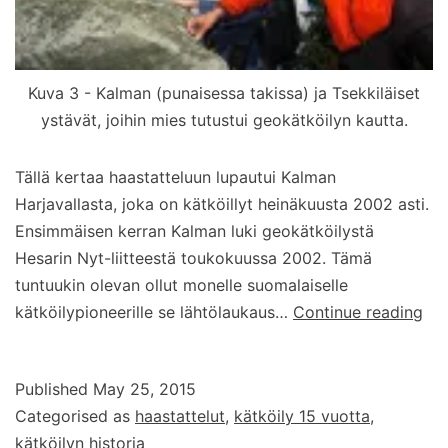
Kuva 3 - Kalman (punaisessa takissa) ja Tsekkiläiset
ystävät, joihin mies tutustui geokätköilyn kautta.
Tällä kertaa haastatteluun lupautui Kalman
Harjavallasta, joka on kätköillyt heinäkuusta 2002 asti.
Ensimmäisen kerran Kalman luki geokätköilystä
Hesarin Nyt-liitteestä toukokuussa 2002. Tämä
tuntuukin olevan ollut monelle suomalaiselle
Haa
kätköilypioneerille se lähtölaukaus…
Continue reading
Ka
Published
May 25, 2015
Categorised as
haastattelut
,
kätköily 15 vuotta
,
kätköilyn historia