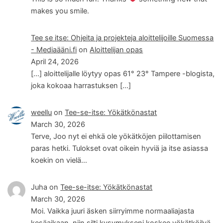
makes you smile.
Tee se itse: Ohjeita ja projekteja aloittelijoille Suomessa
- Mediaääni.fi
on
Aloittelijan opas
April 24, 2026
[…] aloittelijalle löytyy opas 61° 23° Tampere -blogista,
joka kokoaa harrastuksen […]
weellu
on
Tee-se-itse: Yökätkönastat
March 30, 2026
Terve, Joo nyt ei ehkä ole yökätköjen piilottamisen
paras hetki. Tulokset ovat oikein hyviä ja itse asiassa
koekin on vielä…
Juha
on
Tee-se-itse: Yökätkönastat
March 30, 2026
Moi. Vaikka juuri äsken siirryimme normaaliajasta
kesäaikaan, niin silti kysymykseni koskee yökätköilyä.