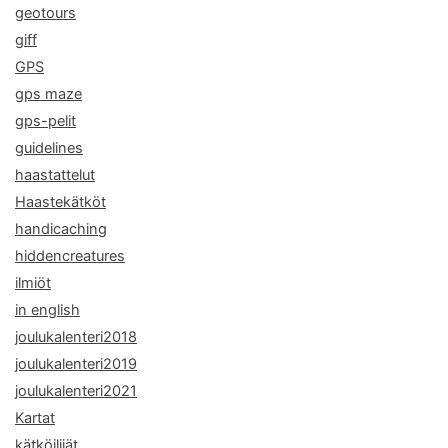
geotours
giff
GPS
gps maze
gps-pelit
guidelines
haastattelut
Haastekätköt
handicaching
hiddencreatures
ilmiöt
in english
joulukalenteri2018
joulukalenteri2019
joulukalenteri2021
Kartat
kätköilijät