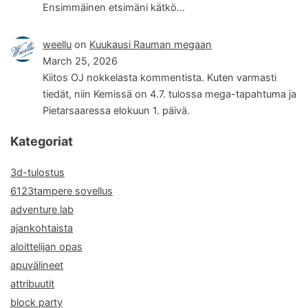
Ensimmäinen etsimäni kätkö…
weellu
on
Kuukausi Rauman megaan
March 25, 2026
Kiitos OJ nokkelasta kommentista. Kuten varmasti
tiedät, niin Kemissä on 4.7. tulossa mega-tapahtuma ja
Pietarsaaressa elokuun 1. päivä.
Kategoriat
3d-tulostus
6123tampere sovellus
adventure lab
ajankohtaista
aloittelijan opas
apuvälineet
attribuutit
block party