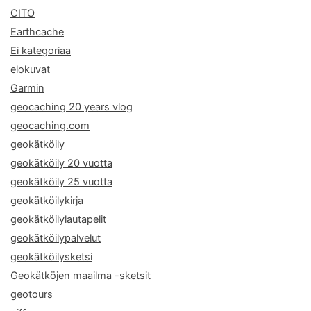
CITO
Earthcache
Ei kategoriaa
elokuvat
Garmin
geocaching 20 years vlog
geocaching.com
geokätköily
geokätköily 20 vuotta
geokätköily 25 vuotta
geokätköilykirja
geokätköilylautapelit
geokätköilypalvelut
geokätköilysketsi
Geokätköjen maailma -sketsit
geotours