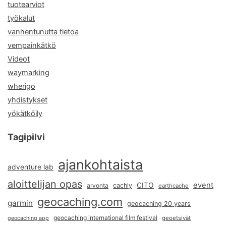
tuotearviot
työkalut
vanhentunutta tietoa
vempainkätkö
Videot
waymarking
wherigo
yhdistykset
yökätköily
Tagipilvi
ajankohtaista
adventure lab
aloittelijan opas
event
CITO
arvonta
cachly
earthcache
geocaching.com
garmin
geocaching 20 years
geocaching international film festival
geoetsivät
geocaching app