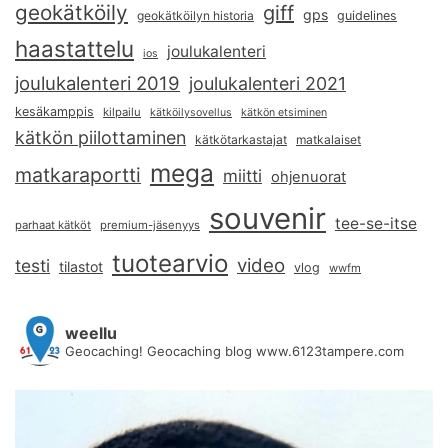
geokätköily
giff
gps
geokätköilyn historia
guidelines
haastattelu
joulukalenteri
ios
joulukalenteri 2019
joulukalenteri 2021
kesäkamppis
kilpailu
kätköilysovellus
kätkön etsiminen
kätkön piilottaminen
kätkötarkastajat
matkalaiset
mega
matkaraportti
miitti
ohjenuorat
souvenir
tee-se-itse
parhaat kätköt
premium-jäsenyys
tuotearvio
video
testi
tilastot
vlog
wwfm
weellu
Geocaching! Geocaching blog www.6123tampere.com