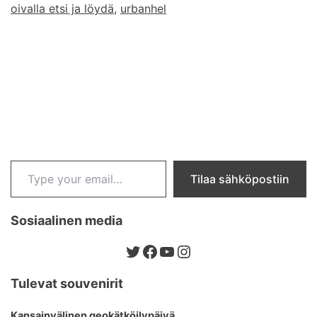
oivalla etsi ja löydä
,
urbanhel
Type your email…
Tilaa sähköpostiin
Sosiaalinen media
Twitter
Facebook
YouTube
Instagram
Tulevat souvenirit
Kansainvälinen geokätköilypäivä