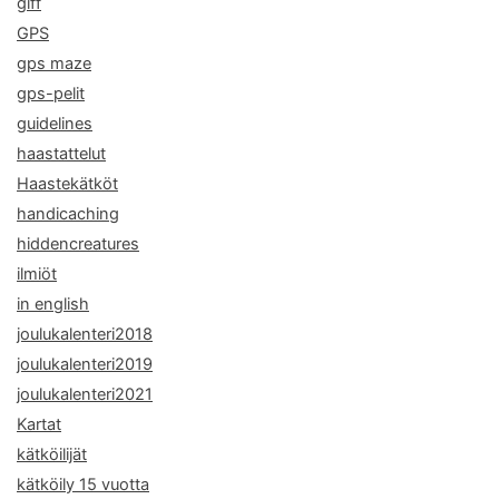
giff
GPS
gps maze
gps-pelit
guidelines
haastattelut
Haastekätköt
handicaching
hiddencreatures
ilmiöt
in english
joulukalenteri2018
joulukalenteri2019
joulukalenteri2021
Kartat
kätköilijät
kätköily 15 vuotta