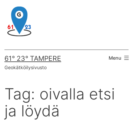
Skip
to
content
61° 23° TAMPERE
Menu
Geokätköilysivusto
Tag:
oivalla etsi
ja löydä