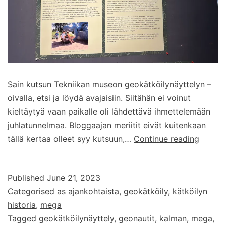
Sain kutsun Tekniikan museon geokätköilynäyttelyn –
oivalla, etsi ja löydä avajaisiin. Siitähän ei voinut
kieltäytyä vaan paikalle oli lähdettävä ihmettelemään
juhlatunnelmaa. Bloggaajan meriitit eivät kuitenkaan
Geokät
tällä kertaa olleet syy kutsuun,…
Continue reading
–
oivalla,
Published
June 21, 2023
etsi
Categorised as
ajankohtaista
,
geokätköily
,
kätköilyn
ja
historia
,
mega
löydä
Tagged
geokätköilynäyttely
,
geonautit
,
kalman
,
mega
,