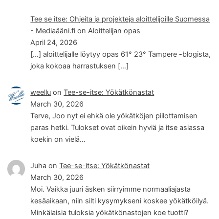
Tee se itse: Ohjeita ja projekteja aloittelijoille Suomessa
- Mediaääni.fi
on
Aloittelijan opas
April 24, 2026
[…] aloittelijalle löytyy opas 61° 23° Tampere -blogista,
joka kokoaa harrastuksen […]
weellu
on
Tee-se-itse: Yökätkönastat
March 30, 2026
Terve, Joo nyt ei ehkä ole yökätköjen piilottamisen
paras hetki. Tulokset ovat oikein hyviä ja itse asiassa
koekin on vielä…
Juha
on
Tee-se-itse: Yökätkönastat
March 30, 2026
Moi. Vaikka juuri äsken siirryimme normaaliajasta
kesäaikaan, niin silti kysymykseni koskee yökätköilyä.
Minkälaisia tuloksia yökätkönastojen koe tuotti?