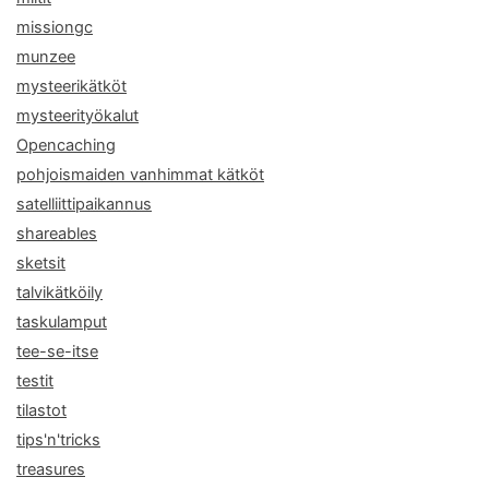
missiongc
munzee
mysteerikätköt
mysteerityökalut
Opencaching
pohjoismaiden vanhimmat kätköt
satelliittipaikannus
shareables
sketsit
talvikätköily
taskulamput
tee-se-itse
testit
tilastot
tips'n'tricks
treasures