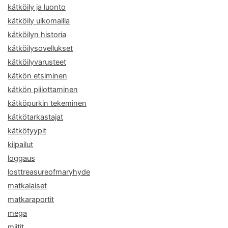
kätköily ja luonto
kätköily ulkomailla
kätköilyn historia
kätköilysovellukset
kätköilyvarusteet
kätkön etsiminen
kätkön piilottaminen
kätköpurkin tekeminen
kätkötarkastajat
kätkötyypit
kilpailut
loggaus
losttreasureofmaryhyde
matkalaiset
matkaraportit
mega
miitit