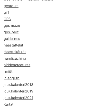
geotours
giff
GPS
gps maze
gps-pelit
guidelines
haastattelut
Haastekätköt
handicaching
hiddencreatures
ilmiöt
in english
joulukalenteri2018
joulukalenteri2019
joulukalenteri2021
Kartat