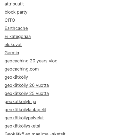
attribuutit
block party
CITO
Earthcache
Ei kategoriaa
elokuvat
Garmin
geocaching 20 years vlog
geocaching.com
geokätköily
geokätköily 20 vuotta
geokätköily 25 vuotta
geokätköilykirja
geokätköilylautapelit
geokätköilypalvelut
geokätköilysketsi
Geokätköjen maailma -sketsit