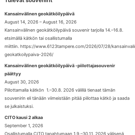
Tulevat souvenirit
Kansainvälinen geokätköilypäivä
August 14, 2026 – August 16, 2026
Kansainvälinen geokätköilypäivä souvenir tarjolla 14.–16.8.
etsimällä kätkön tai osallistumalla
miittiin. https://www.6123tampere.com/2026/07/28/kansainval
geokatkoilypaiva-2026/
Kansainvälinen geokätköilypäivä -piilottajasouvenir
päättyy
August 30, 2026
Piilottamalla kätkön 1.–30.8. 2026 välillä tienaat tämän
souvenirin eli tänään viimeistään pitää piilottaa kätkö ja saada
se julkaistuksi.
CITO kausi 2 alkaa
September 1, 2026
Osallistumalla CITO tapahtumaan 1.9.–30.11. 2026 välisenä