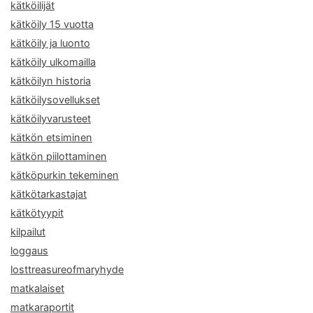
kätköilijät
kätköily 15 vuotta
kätköily ja luonto
kätköily ulkomailla
kätköilyn historia
kätköilysovellukset
kätköilyvarusteet
kätkön etsiminen
kätkön piilottaminen
kätköpurkin tekeminen
kätkötarkastajat
kätkötyypit
kilpailut
loggaus
losttreasureofmaryhyde
matkalaiset
matkaraportit