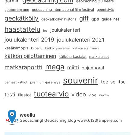
garmin
geocaching 20 years
geocaching international film festival
geoetsivät
geocaching app
geokätköily
giff
gps
geokätköilyn historia
guidelines
haastattelu
joulukalenteri
ios
joulukalenteri 2019
joulukalenteri 2021
kesäkamppis
kilpailu
kätköilysovellus
kätkön etsiminen
kätkön piilottaminen
kätkötarkastajat
matkalaiset
mega
matkaraportti
miitti
ohjenuorat
souvenir
tee-se-itse
parhaat kätköt
premium-jäsenyys
tuotearvio
video
testi
tilastot
vlog
wwfm
weellu
Geocaching! Geocaching blog www.6123tampere.com