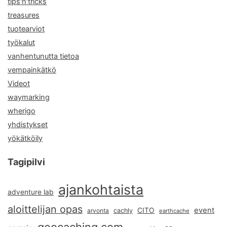
tips'n'tricks
treasures
tuotearviot
työkalut
vanhentunutta tietoa
vempainkätkö
Videot
waymarking
wherigo
yhdistykset
yökätköily
Tagipilvi
ajankohtaista
adventure lab
aloittelijan opas
event
CITO
arvonta
cachly
earthcache
geocaching.com