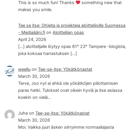
This is so much fun! Thanks
something new that
makes you smile.
Tee se itse: Ohjeita ja projekteja aloittelijoille Suomessa
- Mediaääni.fi
on
Aloittelijan opas
April 24, 2026
[…] aloittelijalle löytyy opas 61° 23° Tampere -blogista,
joka kokoaa harrastuksen […]
weellu
on
Tee-se-itse: Yökätkönastat
March 30, 2026
Terve, Joo nyt ei ehkä ole yökätköjen piilottamisen
paras hetki. Tulokset ovat oikein hyviä ja itse asiassa
koekin on vielä…
Juha
on
Tee-se-itse: Yökätkönastat
March 30, 2026
Moi. Vaikka juuri äsken siirryimme normaaliajasta