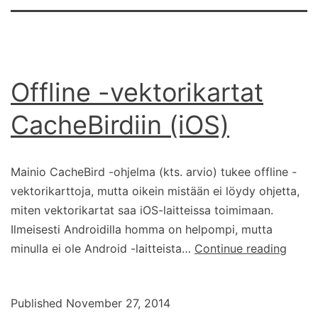
Offline -vektorikartat
CacheBirdiin (iOS)
Mainio CacheBird -ohjelma (kts. arvio) tukee offline -
vektorikarttoja, mutta oikein mistään ei löydy ohjetta,
miten vektorikartat saa iOS-laitteissa toimimaan.
Ilmeisesti Androidilla homma on helpompi, mutta
Offlin
minulla ei ole Android -laitteista…
Continue reading
-
vekto
Published
November 27, 2014
Cache