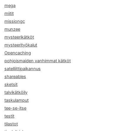
mega
miitit
missiongc
munzee
mysteerikätköt
mysteerityökalut
Opencaching
pohjoismaiden vanhimmat kätköt
satelliittipaikannus
shareables
sketsit
talvikätköily
taskulamput
tee-se-itse
testit
tilastot