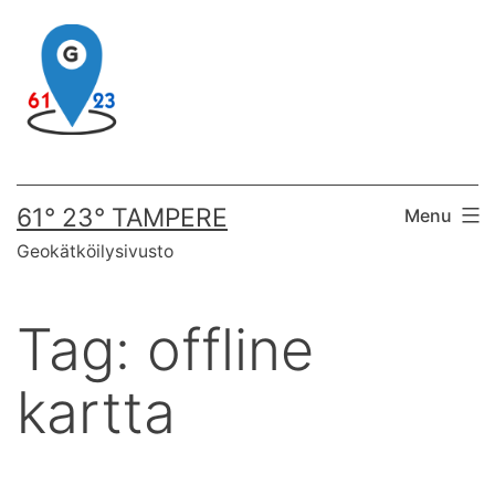
Skip
to
content
61° 23° TAMPERE
Menu
Geokätköilysivusto
Tag:
offline
kartta