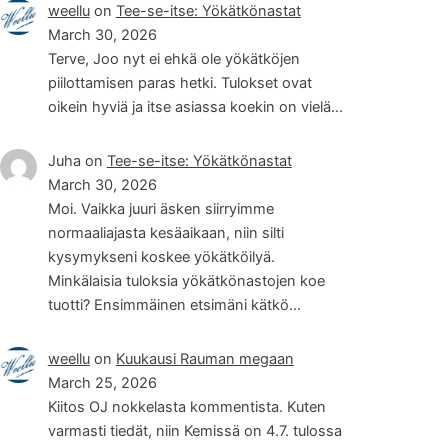
weellu
on
Tee-se-itse: Yökätkönastat
March 30, 2026
Terve, Joo nyt ei ehkä ole yökätköjen
piilottamisen paras hetki. Tulokset ovat
oikein hyviä ja itse asiassa koekin on vielä…
Juha
on
Tee-se-itse: Yökätkönastat
March 30, 2026
Moi. Vaikka juuri äsken siirryimme
normaaliajasta kesäaikaan, niin silti
kysymykseni koskee yökätköilyä.
Minkälaisia tuloksia yökätkönastojen koe
tuotti? Ensimmäinen etsimäni kätkö…
weellu
on
Kuukausi Rauman megaan
March 25, 2026
Kiitos OJ nokkelasta kommentista. Kuten
varmasti tiedät, niin Kemissä on 4.7. tulossa