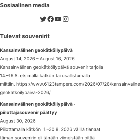
Sosiaalinen media
Twitter
Facebook
YouTube
Instagram
Tulevat souvenirit
Kansainvälinen geokätköilypäivä
August 14, 2026 – August 16, 2026
Kansainvälinen geokätköilypäivä souvenir tarjolla
14.–16.8. etsimällä kätkön tai osallistumalla
miittiin. https://www.6123tampere.com/2026/07/28/kansainvalin
geokatkoilypaiva-2026/
Kansainvälinen geokätköilypäivä -
piilottajasouvenir päättyy
August 30, 2026
Piilottamalla kätkön 1.–30.8. 2026 välillä tienaat
tämän souvenirin eli tänään viimeistään pitää