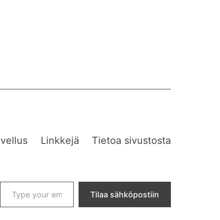
vellus
Linkkejä
Tietoa sivustosta
Type your email…
Tilaa sähköpostiin