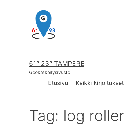
Skip
to
content
61° 23° TAMPERE
Geokätköilysivusto
Etusivu
Kaikki kirjoitukset
Tag:
log roller