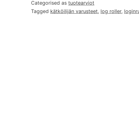
Categorised as
tuotearviot
Tagged
kätköilijän varusteet
,
log roller
,
loginru