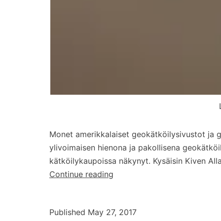
Monet amerikkalaiset geokätköilysivustot ja g
ylivoimaisen hienona ja pakollisena geokätköil
kätköilykaupoissa näkynyt. Kysäisin Kiven Alla
Testissä:
Continue reading
Logirullain
Published
May 27, 2017