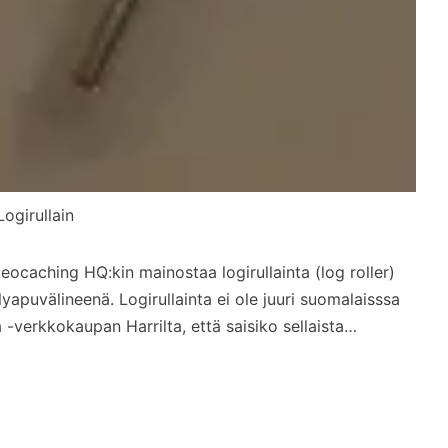
Logirullain
eocaching HQ:kin mainostaa logirullainta (log roller)
yapuvälineenä. Logirullainta ei ole juuri suomalaisssa
 -verkkokaupan Harrilta, että saisiko sellaista…