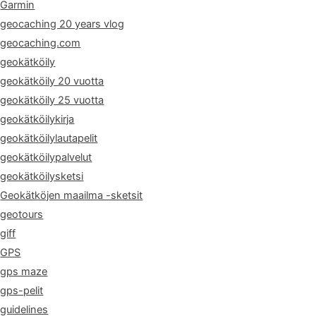
Garmin
geocaching 20 years vlog
geocaching.com
geokätköily
geokätköily 20 vuotta
geokätköily 25 vuotta
geokätköilykirja
geokätköilylautapelit
geokätköilypalvelut
geokätköilysketsi
Geokätköjen maailma -sketsit
geotours
giff
GPS
gps maze
gps-pelit
guidelines