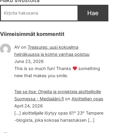
Haku sivustolta
Hae
Viimeisimmät kommentit
AV
on
Treasures: uusi kokoelma
heinäkuussa ja kolme vanhaa poistuu
June 23, 2026
This is so much fun! Thanks
something
new that makes you smile.
Tee se itse: Ohjeita ja projekteja aloittelijoille
Suomessa - Mediaääni.fi
on
Aloittelijan opas
April 24, 2026
[…] aloittelijalle löytyy opas 61° 23° Tampere
-blogista, joka kokoaa harrastuksen […]