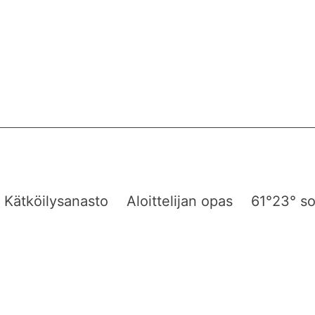
Kätköilysanasto
Aloittelijan opas
61°23° so