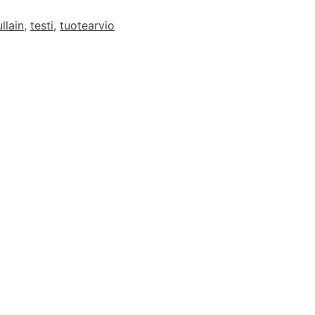
llain
,
testi
,
tuotearvio