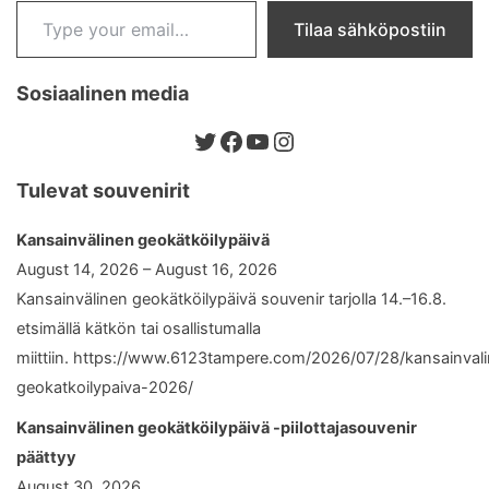
Tilaa sähköpostiin
Sosiaalinen media
Twitter
Facebook
YouTube
Instagram
Tulevat souvenirit
Kansainvälinen geokätköilypäivä
August 14, 2026 – August 16, 2026
Kansainvälinen geokätköilypäivä souvenir tarjolla 14.–16.8.
etsimällä kätkön tai osallistumalla
miittiin. https://www.6123tampere.com/2026/07/28/kansainval
geokatkoilypaiva-2026/
Kansainvälinen geokätköilypäivä -piilottajasouvenir
päättyy
August 30, 2026