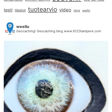
tuotearvio
video
testi
tilastot
vlog
wwfm
weellu
Geocaching! Geocaching blog www.6123tampere.com