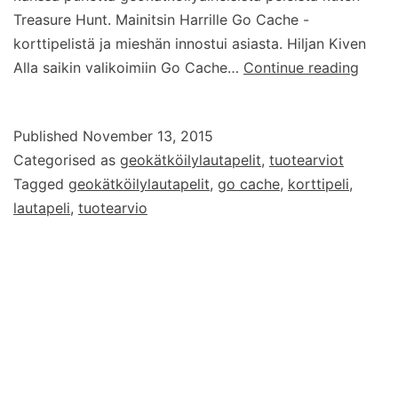
Treasure Hunt. Mainitsin Harrille Go Cache -
korttipelistä ja mieshän innostui asiasta. Hiljan Kiven
Pelas
Alla saikin valikoimiin Go Cache…
Continue reading
Go
Cach
Published
November 13, 2015
-
Categorised as
geokätköilylautapelit
,
tuotearviot
kortti
Tagged
geokätköilylautapelit
,
go cache
,
korttipeli
,
lautapeli
,
tuotearvio
Type your email…