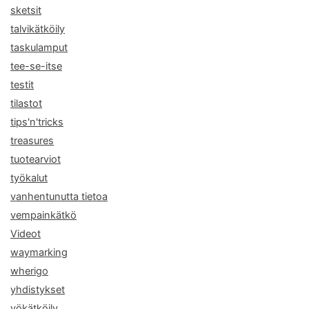
sketsit
talvikätköily
taskulamput
tee-se-itse
testit
tilastot
tips'n'tricks
treasures
tuotearviot
työkalut
vanhentunutta tietoa
vempainkätkö
Videot
waymarking
wherigo
yhdistykset
yökätköily