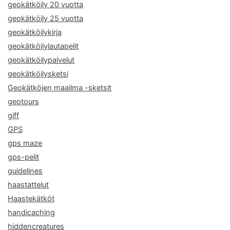
geokätköily 20 vuotta
geokätköily 25 vuotta
geokätköilykirja
geokätköilylautapelit
geokätköilypalvelut
geokätköilysketsi
Geokätköjen maailma -sketsit
geotours
giff
GPS
gps maze
gps-pelit
guidelines
haastattelut
Haastekätköt
handicaching
hiddencreatures