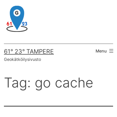
Skip
to
content
61° 23° TAMPERE
Menu
Geokätköilysivusto
Tag:
go cache