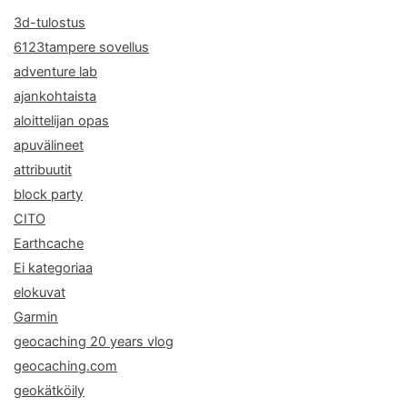
3d-tulostus
6123tampere sovellus
adventure lab
ajankohtaista
aloittelijan opas
apuvälineet
attribuutit
block party
CITO
Earthcache
Ei kategoriaa
elokuvat
Garmin
geocaching 20 years vlog
geocaching.com
geokätköily