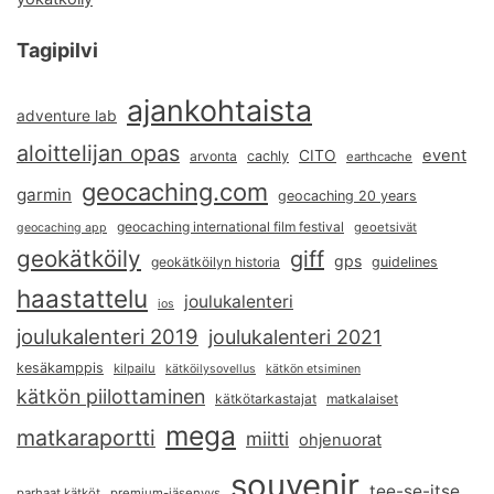
Tagipilvi
ajankohtaista
adventure lab
aloittelijan opas
event
CITO
arvonta
cachly
earthcache
geocaching.com
garmin
geocaching 20 years
geocaching international film festival
geoetsivät
geocaching app
geokätköily
giff
gps
geokätköilyn historia
guidelines
haastattelu
joulukalenteri
ios
joulukalenteri 2019
joulukalenteri 2021
kesäkamppis
kilpailu
kätköilysovellus
kätkön etsiminen
kätkön piilottaminen
kätkötarkastajat
matkalaiset
mega
matkaraportti
miitti
ohjenuorat
souvenir
tee-se-itse
parhaat kätköt
premium-jäsenyys