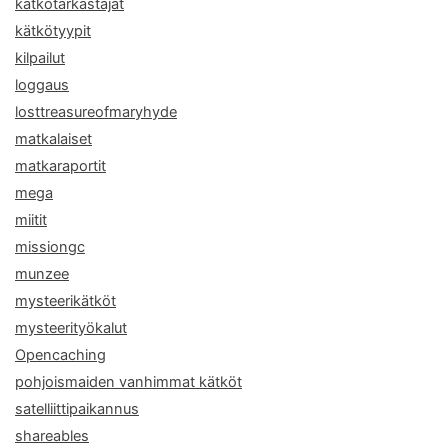
kätkötarkastajat
kätkötyypit
kilpailut
loggaus
losttreasureofmaryhyde
matkalaiset
matkaraportit
mega
miitit
missiongc
munzee
mysteerikätköt
mysteerityökalut
Opencaching
pohjoismaiden vanhimmat kätköt
satelliittipaikannus
shareables