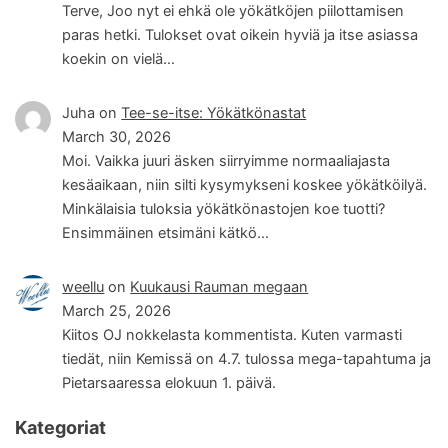
Terve, Joo nyt ei ehkä ole yökätköjen piilottamisen
paras hetki. Tulokset ovat oikein hyviä ja itse asiassa
koekin on vielä…
Juha
on
Tee-se-itse: Yökätkönastat
March 30, 2026
Moi. Vaikka juuri äsken siirryimme normaaliajasta
kesäaikaan, niin silti kysymykseni koskee yökätköilyä.
Minkälaisia tuloksia yökätkönastojen koe tuotti?
Ensimmäinen etsimäni kätkö…
weellu
on
Kuukausi Rauman megaan
March 25, 2026
Kiitos OJ nokkelasta kommentista. Kuten varmasti
tiedät, niin Kemissä on 4.7. tulossa mega-tapahtuma ja
Pietarsaaressa elokuun 1. päivä.
Kategoriat