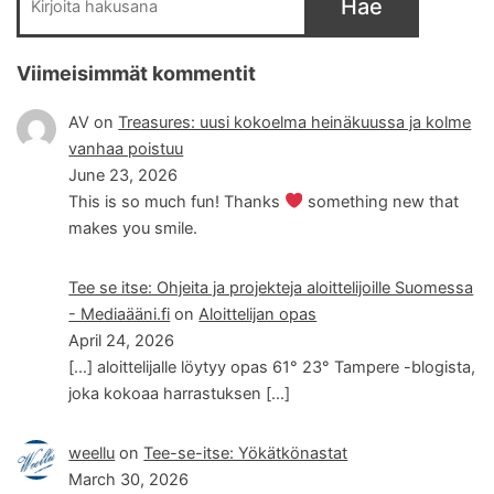
Hae
Viimeisimmät kommentit
AV
on
Treasures: uusi kokoelma heinäkuussa ja kolme
vanhaa poistuu
June 23, 2026
This is so much fun! Thanks
something new that
makes you smile.
Tee se itse: Ohjeita ja projekteja aloittelijoille Suomessa
- Mediaääni.fi
on
Aloittelijan opas
April 24, 2026
[…] aloittelijalle löytyy opas 61° 23° Tampere -blogista,
joka kokoaa harrastuksen […]
weellu
on
Tee-se-itse: Yökätkönastat
March 30, 2026