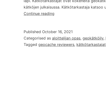
läpi. Kätkötarkastajat ovat kokeneita geokätk
kätköjen julkaisussa. Kätkötarkastaja katsoo
Uusia
Continue reading
kätkötarkastajia
Suomeen
Published
October 16, 2021
Categorised as
aloittelijan opas
,
geokätköily
,
Tagged
geocache reviewers
,
kätkötarkastajat