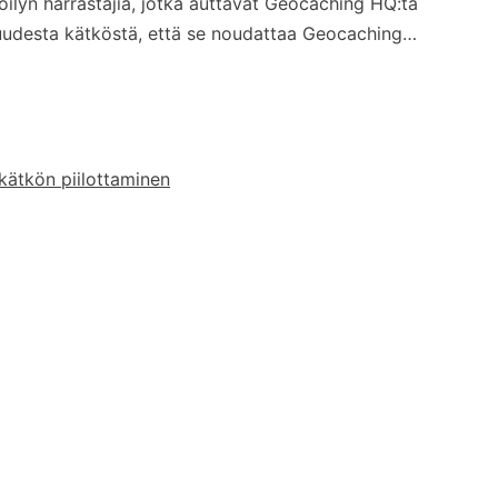
öilyn harrastajia, jotka auttavat Geocaching HQ:ta
 uudesta kätköstä, että se noudattaa Geocaching…
kätkön piilottaminen