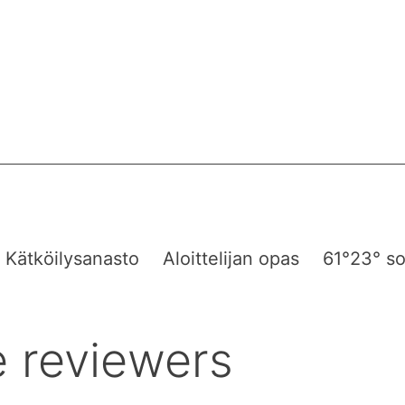
Kätköilysanasto
Aloittelijan opas
61°23° so
 reviewers