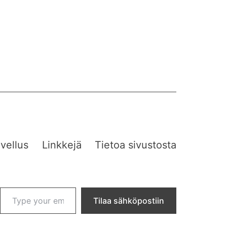
vellus
Linkkejä
Tietoa sivustosta
Type your email…
Tilaa sähköpostiin