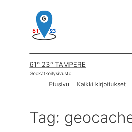
Skip
to
content
61° 23° TAMPERE
Geokätköilysivusto
Etusivu
Kaikki kirjoitukset
Tag:
geocache