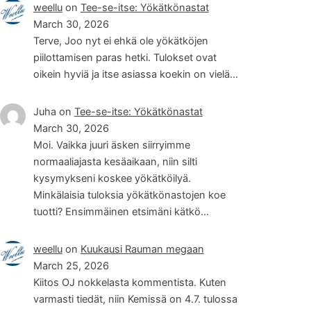
weellu
on
Tee-se-itse: Yökätkönastat
March 30, 2026
Terve, Joo nyt ei ehkä ole yökätköjen
piilottamisen paras hetki. Tulokset ovat
oikein hyviä ja itse asiassa koekin on vielä…
Juha
on
Tee-se-itse: Yökätkönastat
March 30, 2026
Moi. Vaikka juuri äsken siirryimme
normaaliajasta kesäaikaan, niin silti
kysymykseni koskee yökätköilyä.
Minkälaisia tuloksia yökätkönastojen koe
tuotti? Ensimmäinen etsimäni kätkö…
weellu
on
Kuukausi Rauman megaan
March 25, 2026
Kiitos OJ nokkelasta kommentista. Kuten
varmasti tiedät, niin Kemissä on 4.7. tulossa