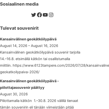
Sosiaalinen media
Twitter
Facebook
YouTube
Instagram
Tulevat souvenirit
Kansainvälinen geokätköilypäivä
August 14, 2026 – August 16, 2026
Kansainvälinen geokätköilypäivä souvenir tarjolla
14.–16.8. etsimällä kätkön tai osallistumalla
miittiin. https://www.6123tampere.com/2026/07/28/kansainvalin
geokatkoilypaiva-2026/
Kansainvälinen geokätköilypäivä -
piilottajasouvenir päättyy
August 30, 2026
Piilottamalla kätkön 1.–30.8. 2026 välillä tienaat
tämän souvenirin eli tänään viimeistään pitää