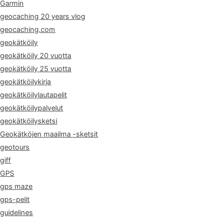
Garmin
geocaching 20 years vlog
geocaching.com
geokätköily
geokätköily 20 vuotta
geokätköily 25 vuotta
geokätköilykirja
geokätköilylautapelit
geokätköilypalvelut
geokätköilysketsi
Geokätköjen maailma -sketsit
geotours
giff
GPS
gps maze
gps-pelit
guidelines