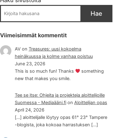
Haku sivustolta
Hae
Viimeisimmät kommentit
AV
on
Treasures: uusi kokoelma
heinäkuussa ja kolme vanhaa poistuu
June 23, 2026
This is so much fun! Thanks
something
new that makes you smile.
Tee se itse: Ohjeita ja projekteja aloittelijoille
Suomessa - Mediaääni.fi
on
Aloittelijan opas
April 24, 2026
[…] aloittelijalle löytyy opas 61° 23° Tampere
-blogista, joka kokoaa harrastuksen […]