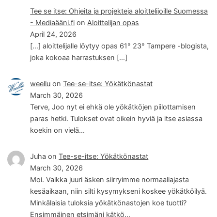
Tee se itse: Ohjeita ja projekteja aloittelijoille Suomessa
- Mediaääni.fi
on
Aloittelijan opas
April 24, 2026
[…] aloittelijalle löytyy opas 61° 23° Tampere -blogista,
joka kokoaa harrastuksen […]
weellu
on
Tee-se-itse: Yökätkönastat
March 30, 2026
Terve, Joo nyt ei ehkä ole yökätköjen piilottamisen
paras hetki. Tulokset ovat oikein hyviä ja itse asiassa
koekin on vielä…
Juha
on
Tee-se-itse: Yökätkönastat
March 30, 2026
Moi. Vaikka juuri äsken siirryimme normaaliajasta
kesäaikaan, niin silti kysymykseni koskee yökätköilyä.
Minkälaisia tuloksia yökätkönastojen koe tuotti?
Ensimmäinen etsimäni kätkö…