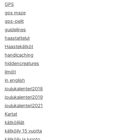
GPS
gps maze
gps-pelit
guidelines
haastattelut
Haastekätköt
handicaching
hiddencreatures
ilmiöt
in english
joulukalenteri2018
joulukalenteri2019
joulukalenteri2021
Kartat
kätköilijät
kätköily 15 vuotta
kätköily ja luonto