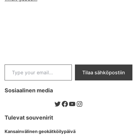
Type your email…
Tilaa sähköpostiin
Sosiaalinen media
Twitter
Facebook
YouTube
Instagram
Tulevat souvenirit
Kansainvälinen geokätköilypäivä