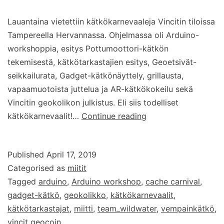
Lauantaina vietettiin kätkökarnevaaleja Vincitin tiloissa
Tampereella Hervannassa. Ohjelmassa oli Arduino-
workshoppia, esitys Pottumoottori-kätkön
tekemisestä, kätkötarkastajien esitys, Geoetsivät-
seikkailurata, Gadget-kätkönäyttely, grillausta,
vapaamuotoista juttelua ja AR-kätkökokeilu sekä
Vincitin geokolikon julkistus. Eli siis todelliset
Kätkökarnevaalit
kätkökarnevaalit!…
Continue reading
Published
April 17, 2019
Categorised as
miitit
Tagged
arduino
,
Arduino workshop
,
cache carnival
,
gadget-kätkö
,
geokolikko
,
kätkökarnevaalit
,
kätkötarkastajat
,
miitti
,
team_wildwater
,
vempainkätkö
,
vincit geocoin