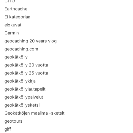
CITO
Earthcache
Ei kategoriaa
elokuvat
Garmin
geocaching 20 years vlog
geocaching.com
geokätköily
geokätköily 20 vuotta
geokätköily 25 vuotta
geokätköilykirja
geokätköilylautapelit
geokätköilypalvelut
geokätköilysketsi
Geokätköjen maailma -sketsit
geotours
giff