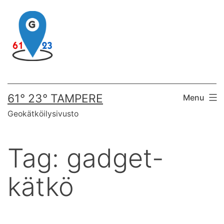
Skip
to
content
61° 23° TAMPERE
Menu
Geokätköilysivusto
Tag:
gadget-
kätkö