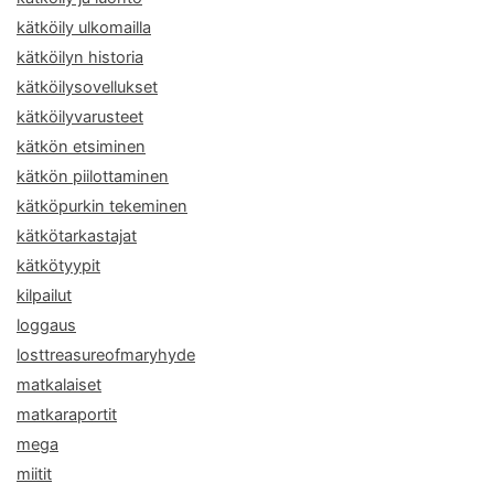
kätköily ulkomailla
kätköilyn historia
kätköilysovellukset
kätköilyvarusteet
kätkön etsiminen
kätkön piilottaminen
kätköpurkin tekeminen
kätkötarkastajat
kätkötyypit
kilpailut
loggaus
losttreasureofmaryhyde
matkalaiset
matkaraportit
mega
miitit