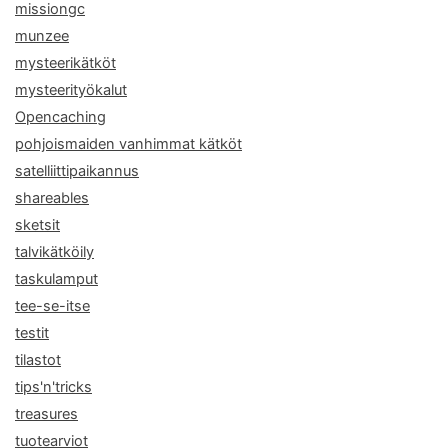
missiongc
munzee
mysteerikätköt
mysteerityökalut
Opencaching
pohjoismaiden vanhimmat kätköt
satelliittipaikannus
shareables
sketsit
talvikätköily
taskulamput
tee-se-itse
testit
tilastot
tips'n'tricks
treasures
tuotearviot