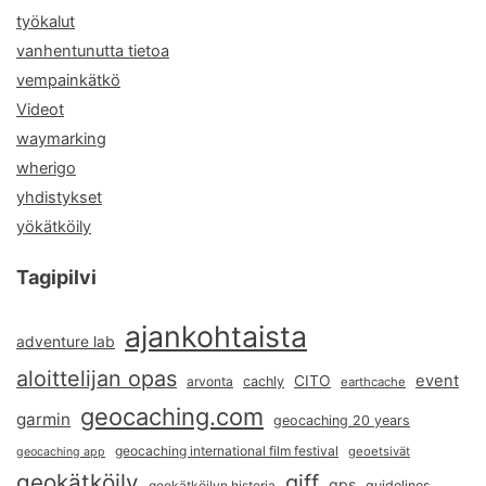
työkalut
vanhentunutta tietoa
vempainkätkö
Videot
waymarking
wherigo
yhdistykset
yökätköily
Tagipilvi
ajankohtaista
adventure lab
aloittelijan opas
event
CITO
arvonta
cachly
earthcache
geocaching.com
garmin
geocaching 20 years
geocaching international film festival
geoetsivät
geocaching app
geokätköily
giff
gps
geokätköilyn historia
guidelines