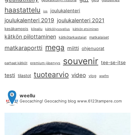
haastattelu
joulukalenteri
ios
joulukalenteri 2019
joulukalenteri 2021
kesäkamppis
kilpailu
kätköilysovellus
kätkön etsiminen
kätkön piilottaminen
kätkötarkastajat
matkalaiset
mega
matkaraportti
miitti
ohjenuorat
souvenir
tee-se-itse
parhaat kätköt
premium-jäsenyys
tuotearvio
video
testi
tilastot
vlog
wwfm
weellu
Geocaching! Geocaching blog www.6123tampere.com