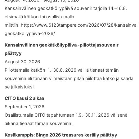
Kansainvälinen geokätköilypäivä souvenir tarjolla 14.–16.8.
etsimällä kätkön tai osallistumalla
miittiin. https://www.6123tampere.com/2026/07/28/kansainval
geokatkoilypaiva-2026/
Kansainvälinen geokätköilypäivä -piilottajasouvenir
päättyy
August 30, 2026
Piilottamalla kätkön 1.–30.8. 2026 välillä tienaat tämän
souvenirin eli tänään viimeistään pitää piilottaa kätkö ja saada
se julkaistuksi.
CITO kausi 2 alkaa
September 1, 2026
Osallistumalla CITO tapahtumaan 1.9.–30.11. 2026 välisenä
aikana tienaat tämän souvenirin.
Kesäkamppis: Bingo 2026 treasures keräily päättyy