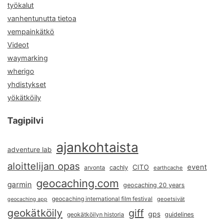
työkalut
vanhentunutta tietoa
vempainkätkö
Videot
waymarking
wherigo
yhdistykset
yökätköily
Tagipilvi
ajankohtaista
adventure lab
aloittelijan opas
event
CITO
arvonta
cachly
earthcache
geocaching.com
garmin
geocaching 20 years
geocaching international film festival
geoetsivät
geocaching app
geokätköily
giff
gps
geokätköilyn historia
guidelines