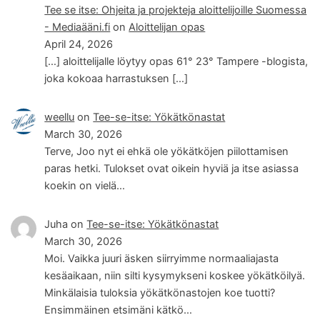
Tee se itse: Ohjeita ja projekteja aloittelijoille Suomessa
- Mediaääni.fi
on
Aloittelijan opas
April 24, 2026
[…] aloittelijalle löytyy opas 61° 23° Tampere -blogista,
joka kokoaa harrastuksen […]
weellu
on
Tee-se-itse: Yökätkönastat
March 30, 2026
Terve, Joo nyt ei ehkä ole yökätköjen piilottamisen
paras hetki. Tulokset ovat oikein hyviä ja itse asiassa
koekin on vielä…
Juha
on
Tee-se-itse: Yökätkönastat
March 30, 2026
Moi. Vaikka juuri äsken siirryimme normaaliajasta
kesäaikaan, niin silti kysymykseni koskee yökätköilyä.
Minkälaisia tuloksia yökätkönastojen koe tuotti?
Ensimmäinen etsimäni kätkö…