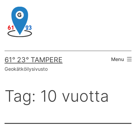
Skip
to
content
61° 23° TAMPERE
Menu
Geokätköilysivusto
Tag:
10 vuotta