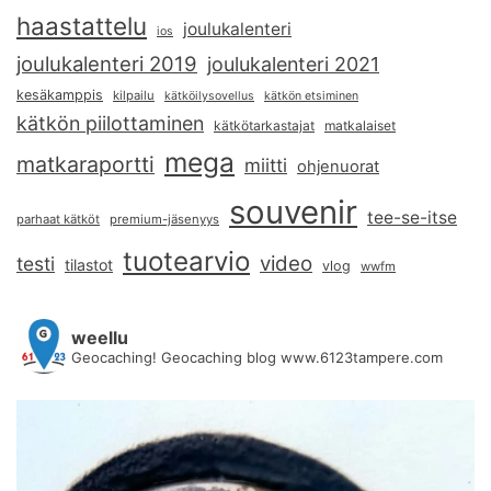
haastattelu
joulukalenteri
ios
joulukalenteri 2019
joulukalenteri 2021
kesäkamppis
kilpailu
kätköilysovellus
kätkön etsiminen
kätkön piilottaminen
kätkötarkastajat
matkalaiset
mega
matkaraportti
miitti
ohjenuorat
souvenir
tee-se-itse
parhaat kätköt
premium-jäsenyys
tuotearvio
video
testi
tilastot
vlog
wwfm
weellu
Geocaching! Geocaching blog www.6123tampere.com