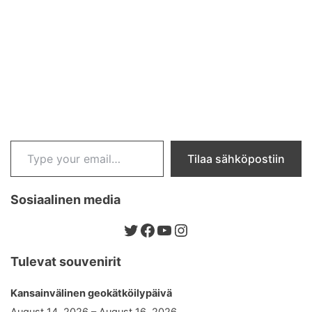
Type your email…
Tilaa sähköpostiin
Sosiaalinen media
Twitter
Facebook
YouTube
Instagram
Tulevat souvenirit
Kansainvälinen geokätköilypäivä
August 14, 2026 – August 16, 2026