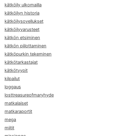
kätköily ulkomailla
kätköilyn historia
kätköilysovellukset
kätköilyvarusteet
kätkön etsiminen
kätkön piilottaminen
kätköpurkin tekeminen
kätkötarkastajat
kätkötyypit
kilpailut
loggaus
losttreasureofmaryhyde
matkalaiset
matkaraportit
mega
miitit
missiongc