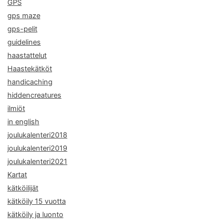
GPS
gps maze
gps-pelit
guidelines
haastattelut
Haastekätköt
handicaching
hiddencreatures
ilmiöt
in english
joulukalenteri2018
joulukalenteri2019
joulukalenteri2021
Kartat
kätköilijät
kätköily 15 vuotta
kätköily ja luonto