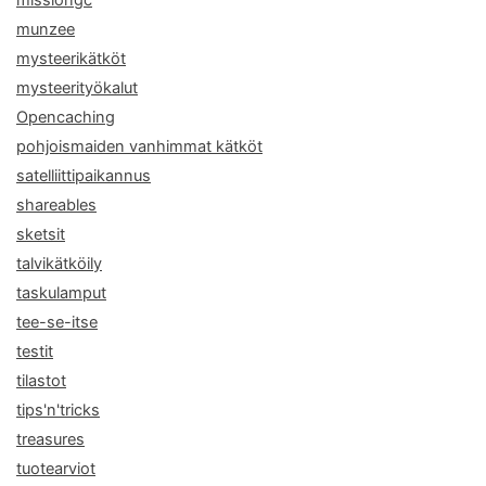
munzee
mysteerikätköt
mysteerityökalut
Opencaching
pohjoismaiden vanhimmat kätköt
satelliittipaikannus
shareables
sketsit
talvikätköily
taskulamput
tee-se-itse
testit
tilastot
tips'n'tricks
treasures
tuotearviot