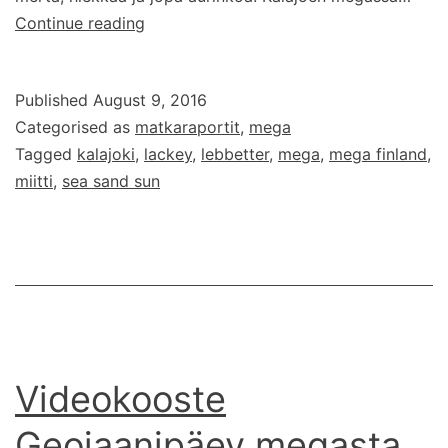
Sea
Continue reading
Sand
Sun
Published
August 9, 2016
–
Categorised as
matkaraportit
,
mega
Kalajoen
Tagged
kalajoki
,
lackey
,
lebbetter
,
mega
,
mega finland
,
Mega
miitti
,
sea sand sun
Videokooste
Geojaanipäev megasta