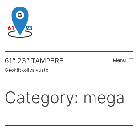
Skip
to
content
61° 23° TAMPERE
Menu
Geokätköilysivusto
Category:
mega