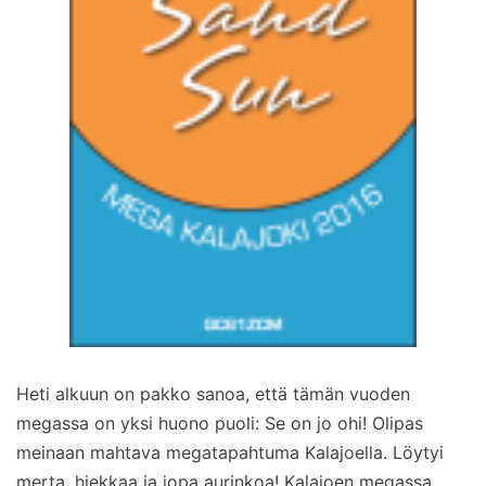
Heti alkuun on pakko sanoa, että tämän vuoden
megassa on yksi huono puoli: Se on jo ohi! Olipas
meinaan mahtava megatapahtuma Kalajoella. Löytyi
merta, hiekkaa ja jopa aurinkoa! Kalajoen megassa…