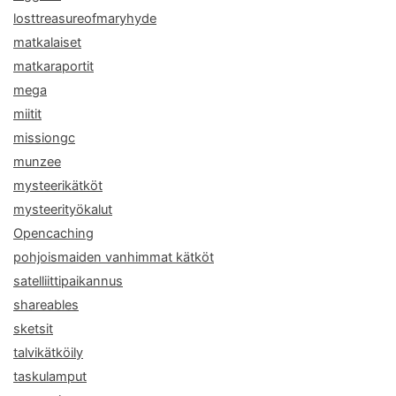
losttreasureofmaryhyde
matkalaiset
matkaraportit
mega
miitit
missiongc
munzee
mysteerikätköt
mysteerityökalut
Opencaching
pohjoismaiden vanhimmat kätköt
satelliittipaikannus
shareables
sketsit
talvikätköily
taskulamput