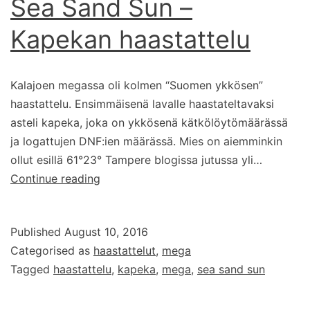
Sea Sand Sun –
Kapekan haastattelu
Kalajoen megassa oli kolmen “Suomen ykkösen”
haastattelu. Ensimmäisenä lavalle haastateltavaksi
asteli kapeka, joka on ykkösenä kätkölöytömäärässä
ja logattujen DNF:ien määrässä. Mies on aiemminkin
ollut esillä 61°23° Tampere blogissa jutussa yli…
Sea
Continue reading
Sand
Sun
Published
August 10, 2016
–
Categorised as
haastattelut
,
mega
Kapekan
Tagged
haastattelu
,
kapeka
,
mega
,
sea sand sun
haastattelu