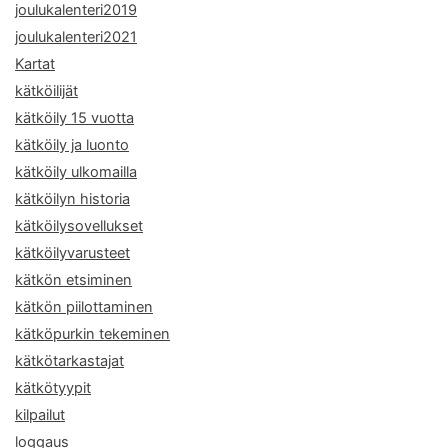
joulukalenteri2019
joulukalenteri2021
Kartat
kätköilijät
kätköily 15 vuotta
kätköily ja luonto
kätköily ulkomailla
kätköilyn historia
kätköilysovellukset
kätköilyvarusteet
kätkön etsiminen
kätkön piilottaminen
kätköpurkin tekeminen
kätkötarkastajat
kätkötyypit
kilpailut
loggaus