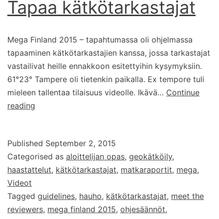
Tapaa kätkötarkastajat
Mega Finland 2015 – tapahtumassa oli ohjelmassa
tapaaminen kätkötarkastajien kanssa, jossa tarkastajat
vastailivat heille ennakkoon esitettyihin kysymyksiin.
61°23° Tampere oli tietenkin paikalla. Ex tempore tuli
mieleen tallentaa tilaisuus videolle. Ikävä…
Continue
Meet
reading
the
Reviewers
Published
September 2, 2015
–
Categorised as
aloittelijan opas
,
geokätköily
,
Tapaa
haastattelut
,
kätkötarkastajat
,
matkaraportit
,
mega
,
kätkötarkastajat
Videot
Tagged
guidelines
,
hauho
,
kätkötarkastajat
,
meet the
reviewers
,
mega finland 2015
,
ohjesäännöt
,