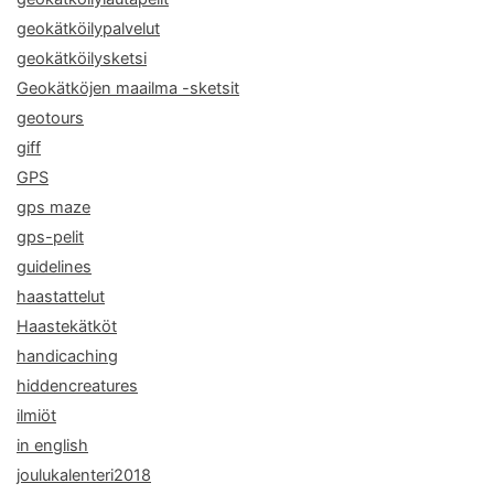
geokätköilypalvelut
geokätköilysketsi
Geokätköjen maailma -sketsit
geotours
giff
GPS
gps maze
gps-pelit
guidelines
haastattelut
Haastekätköt
handicaching
hiddencreatures
ilmiöt
in english
joulukalenteri2018