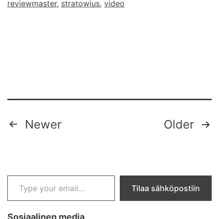
reviewmaster
,
stratowius
,
video
Posts
Newer
Older
pagination
Type your email…
Tilaa sähköpostiin
Sosiaalinen media