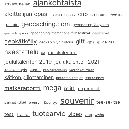
ajankohtaista
adventure lab
aloittelijan opas
event
CITO
arvonta
cachly
earthcache
geocaching.com
garmin
geocaching 20 years
geocaching international film festival
geoetsivät
geocaching app
geokätköily
giff
gps
geokätköilyn historia
guidelines
haastattelu
joulukalenteri
ios
joulukalenteri 2019
joulukalenteri 2021
kesäkamppis
kilpailu
kätköilysovellus
kätkön etsiminen
kätkön piilottaminen
kätkötarkastajat
matkalaiset
mega
matkaraportti
miitti
ohjenuorat
souvenir
tee-se-itse
parhaat kätköt
premium-jäsenyys
tuotearvio
video
testi
tilastot
vlog
wwfm