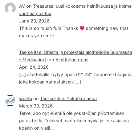
AV
on
Treasures: uusi kokoelma heinäkuussa ja kolme
vanhaa poistuu
June 23, 2026
This is so much fun! Thanks
something new that
makes you smile.
Tee se itse: Ohjeita ja projekteja aloittelijoille Suomessa
- Mediaääni.fi
on
Aloittelijan opas
April 24, 2026
[…] aloittelijalle löytyy opas 61° 23° Tampere -blogista,
joka kokoaa harrastuksen […]
weellu
on
Tee-se-itse: Yökätkönastat
March 30, 2026
Terve, Joo nyt ei ehkä ole yökätköjen piilottamisen
paras hetki. Tulokset ovat oikein hyviä ja itse asiassa
koekin on vielä…