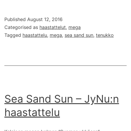
Sand
Sun
Published
August 12, 2016
–
Categorised as
haastattelut
,
mega
Tenukon
Tagged
haastattelu
,
mega
,
sea sand sun
,
tenukko
haastattelu
Sea Sand Sun – JyNu:n
haastattelu