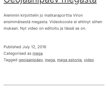
Aiemmin kirjoittelin jo matkaraporttia Viron
ensimmäisestä megasta. Videokooste ei ehtinyt siihen
mukaan. Nyt video on editoitu ja tässä se on.
Published
July 12, 2016
Categorised as
mega
Tagged
geojaanipäev
,
mega
,
mega estonia
,
video