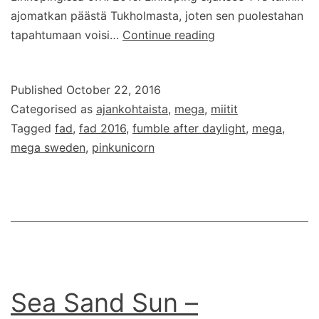
ajomatkan päästä Tukholmasta, joten sen puolestahan
Ruotsin
tapahtumaan voisi…
Continue reading
Mega
FAD
Published
October 22, 2016
2016
Categorised as
ajankohtaista
,
mega
,
miitit
lähestyy
Tagged
fad
,
fad 2016
,
fumble after daylight
,
mega
,
mega sweden
,
pinkunicorn
Sea Sand Sun –