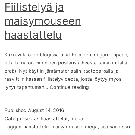
Fiilistelyä ja
maisymouseen
haastattelu
Koko viikko on blogissa ollut Kalajoen megan. Lupaan,
että tämä on viimeinen postaus aiheesta (ainakin tällä
erää). Nyt käytiin jämämateriaalin kaatopaikalla ja
raavittiin kasaan fiilistelyvideota, josta löytyy myös
Sea
lyhyt tapahtuman…
Continue reading
Sand
Sun
Published
August 14, 2016
–
Categorised as
haastattelut
,
mega
Fiilistelyä
Tagged
haastattelu
,
maisymousee
,
mega
,
sea sand sun
ja