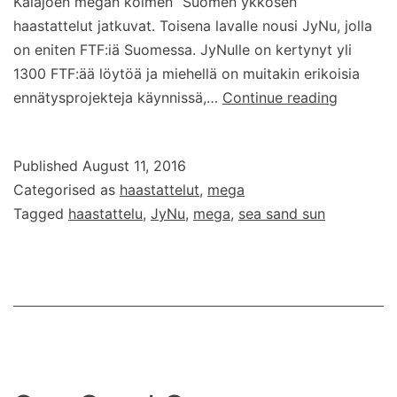
Kalajoen megan kolmen “Suomen ykkösen”
haastattelut jatkuvat. Toisena lavalle nousi JyNu, jolla
on eniten FTF:iä Suomessa. JyNulle on kertynyt yli
1300 FTF:ää löytöä ja miehellä on muitakin erikoisia
Sea
ennätysprojekteja käynnissä,…
Continue reading
Sand
Sun
Published
August 11, 2016
–
Categorised as
haastattelut
,
mega
JyNu:n
Tagged
haastattelu
,
JyNu
,
mega
,
sea sand sun
haastatt