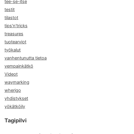
tee-se-itse
testit
tilastot
tips'n'tricks
treasures
tuotearviot
työkalut
vanhentunutta tietoa
vempainkätkö
Videot
waymarking
wherigo
yhdistykset
yökätköily
Tagipilvi