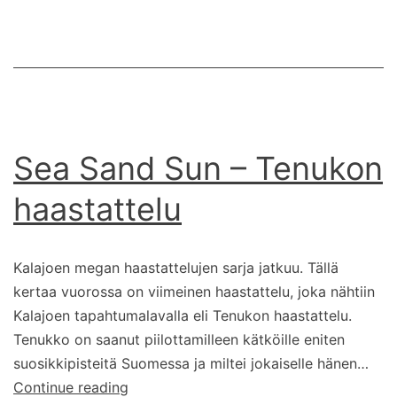
maisymouseen
haastattelu
Sea Sand Sun – Tenukon
haastattelu
Kalajoen megan haastattelujen sarja jatkuu. Tällä
kertaa vuorossa on viimeinen haastattelu, joka nähtiin
Kalajoen tapahtumalavalla eli Tenukon haastattelu.
Tenukko on saanut piilottamilleen kätköille eniten
suosikkipisteitä Suomessa ja miltei jokaiselle hänen…
Sea
Continue reading