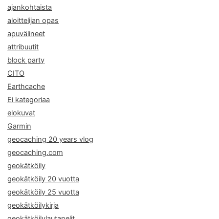
ajankohtaista
aloittelijan opas
apuvälineet
attribuutit
block party
CITO
Earthcache
Ei kategoriaa
elokuvat
Garmin
geocaching 20 years vlog
geocaching.com
geokätköily
geokätköily 20 vuotta
geokätköily 25 vuotta
geokätköilykirja
geokätköilylautapelit