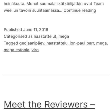
heinäkuuta. Monet suomalaiskätköilijätkin ovat Team
Geojaan
weellun tavoin suuntaamassa…
Continue reading
–
Kohti
Published
June 11, 2016
Viron
Categorised as
haastattelut
,
mega
ensimmä
Tagged
geojaanipäev
,
haastattelu
,
jon-paul barr
,
mega
,
megaa
mega estonia
,
viro
Meet the Reviewers –