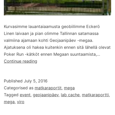
Kurvasimme lauantaiaamusta geobiilimme Eckerö
Linen laivaan ja pian olimme Tallinnan satamassa
valmiina ajamaan kohti Geojaanipäev -megaa.
Ajatuksena oli hakea kuitenkin ennen sitä lähellä olevat
Poker Run -kätköt ennen Megaan suuntaamista,…
Geojaanipäev
Continue reading
–
matkaraportti
Published
July 5, 2016
Viron
Categorised as
matkaraportit
,
mega
megasta
Tagged
event
,
geojaanipäev
,
lab cache
,
matkaraportti
,
mega
,
viro