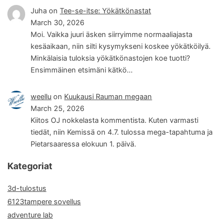
Juha
on
Tee-se-itse: Yökätkönastat
March 30, 2026
Moi. Vaikka juuri äsken siirryimme normaaliajasta
kesäaikaan, niin silti kysymykseni koskee yökätköilyä.
Minkälaisia tuloksia yökätkönastojen koe tuotti?
Ensimmäinen etsimäni kätkö…
weellu
on
Kuukausi Rauman megaan
March 25, 2026
Kiitos OJ nokkelasta kommentista. Kuten varmasti
tiedät, niin Kemissä on 4.7. tulossa mega-tapahtuma ja
Pietarsaaressa elokuun 1. päivä.
Kategoriat
3d-tulostus
6123tampere sovellus
adventure lab