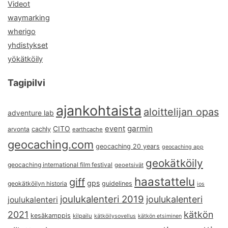
Videot
waymarking
wherigo
yhdistykset
yökätköily
Tagipilvi
ajankohtaista
aloittelijan opas
adventure lab
garmin
event
CITO
arvonta
cachly
earthcache
geocaching.com
geocaching 20 years
geocaching app
geokätköily
geocaching international film festival
geoetsivät
haastattelu
giff
gps
geokätköilyn historia
guidelines
ios
joulukalenteri 2019
joulukalenteri
joulukalenteri
2021
kätkön
kesäkamppis
kilpailu
kätköilysovellus
kätkön etsiminen