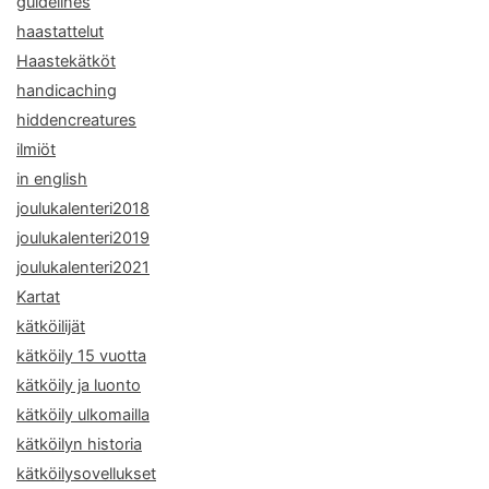
guidelines
haastattelut
Haastekätköt
handicaching
hiddencreatures
ilmiöt
in english
joulukalenteri2018
joulukalenteri2019
joulukalenteri2021
Kartat
kätköilijät
kätköily 15 vuotta
kätköily ja luonto
kätköily ulkomailla
kätköilyn historia
kätköilysovellukset