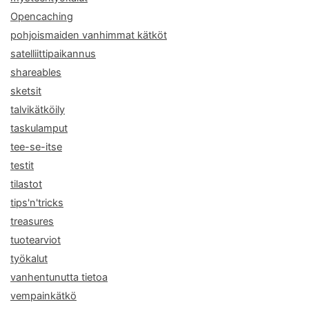
Opencaching
pohjoismaiden vanhimmat kätköt
satelliittipaikannus
shareables
sketsit
talvikätköily
taskulamput
tee-se-itse
testit
tilastot
tips'n'tricks
treasures
tuotearviot
työkalut
vanhentunutta tietoa
vempainkätkö