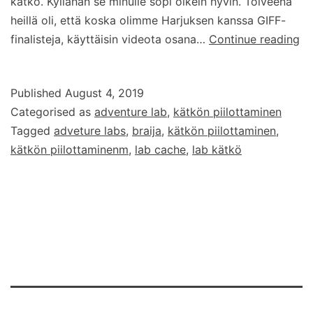
kätkö. Kyllähän se minulle sopi oikein hyvin. Toiveena
heillä oli, että koska olimme Harjuksen kanssa GIFF-
Kä
finalisteja, käyttäisin videota osana…
Continue reading
te
Ad
Published
August 4, 2019
La
Categorised as
adventure lab
,
kätkön piilottaminen
Tagged
adveture labs
,
braija
,
kätkön piilottaminen
,
kätkön piilottaminenm
,
lab cache
,
lab kätkö