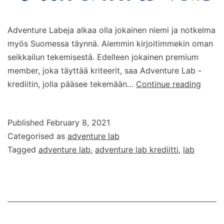
Adventure Labeja alkaa olla jokainen niemi ja notkelma
myös Suomessa täynnä. Aiemmin kirjoitimmekin oman
seikkailun tekemisestä. Edelleen jokainen premium
member, joka täyttää kriteerit, saa Adventure Lab -
Adven
krediitin, jolla pääsee tekemään…
Continue reading
Lab
-
Published
February 8, 2021
kredii
Categorised as
adventure lab
uudet
Tagged
adventure lab
,
adventure lab krediitti
,
lab
kriteer