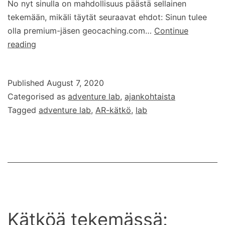
No nyt sinulla on mahdollisuus päästä sellainen
tekemään, mikäli täytät seuraavat ehdot: Sinun tulee
olla premium-jäsen geocaching.com…
Continue
Haluatko
reading
tehdä
Lab-
Published
August 7, 2020
kätkön?
Categorised as
adventure lab
,
ajankohtaista
Tagged
adventure lab
,
AR-kätkö
,
lab
Kätköä tekemässä: