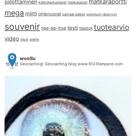
matkaraportti
piilottaminen
kätkötarkastajat
matkalaiset
mega
miitti
ohjenuorat
parhaat kätköt
premium-jäsenyys
souvenir
tuotearvio
testi
tee-se-itse
tilastot
video
vlog
wwfm
weellu
Geocaching! Geocaching blog www.6123tampere.com