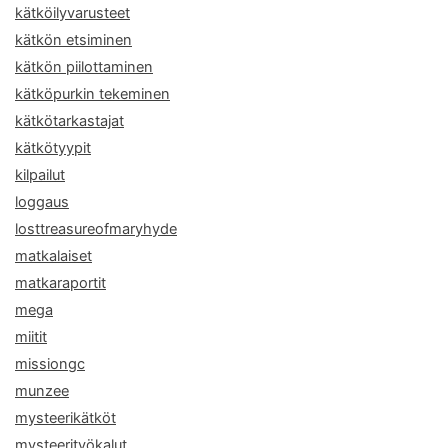
kätköilyvarusteet
kätkön etsiminen
kätkön piilottaminen
kätköpurkin tekeminen
kätkötarkastajat
kätkötyypit
kilpailut
loggaus
losttreasureofmaryhyde
matkalaiset
matkaraportit
mega
miitit
missiongc
munzee
mysteerikätköt
mysteerityökalut