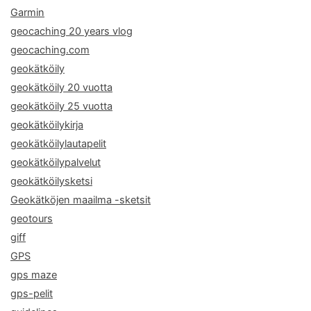
Garmin
geocaching 20 years vlog
geocaching.com
geokätköily
geokätköily 20 vuotta
geokätköily 25 vuotta
geokätköilykirja
geokätköilylautapelit
geokätköilypalvelut
geokätköilysketsi
Geokätköjen maailma -sketsit
geotours
giff
GPS
gps maze
gps-pelit