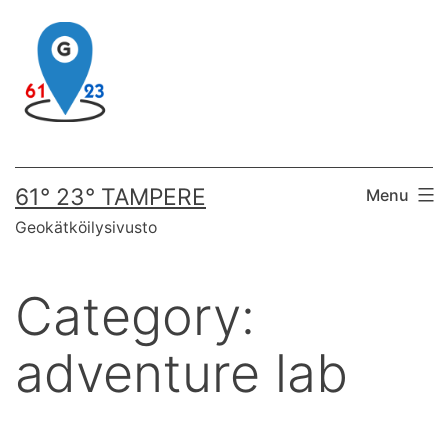
Skip
to
content
61° 23° TAMPERE
Menu
Geokätköilysivusto
Category:
adventure lab