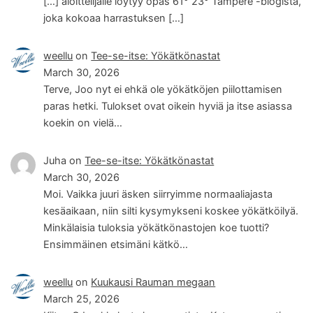
[…] aloittelijalle löytyy opas 61° 23° Tampere -blogista,
joka kokoaa harrastuksen […]
weellu
on
Tee-se-itse: Yökätkönastat
March 30, 2026
Terve, Joo nyt ei ehkä ole yökätköjen piilottamisen
paras hetki. Tulokset ovat oikein hyviä ja itse asiassa
koekin on vielä…
Juha
on
Tee-se-itse: Yökätkönastat
March 30, 2026
Moi. Vaikka juuri äsken siirryimme normaaliajasta
kesäaikaan, niin silti kysymykseni koskee yökätköilyä.
Minkälaisia tuloksia yökätkönastojen koe tuotti?
Ensimmäinen etsimäni kätkö…
weellu
on
Kuukausi Rauman megaan
March 25, 2026