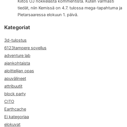
Kiitos OJ nokkelasta kommentista. Kuten varmasti
tiedät, niin Kemissä on 4.7. tulossa mega-tapahtuma ja
Pietarsaaressa elokuun 1. päivä.
Kategoriat
3d-tulostus
6123tampere sovellus
adventure lab
ajankohtaista
aloittelijan opas
apuvälineet
attribuutit
block party
CITO
Earthcache
Ei kategoriaa
elokuvat