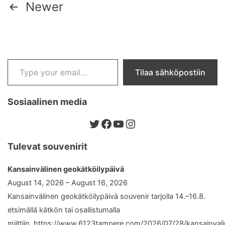
Posts
Newer
pagination
Type your email…
Tilaa sähköpostiin
Sosiaalinen media
Twitter
Facebook
YouTube
Instagram
Tulevat souvenirit
Kansainvälinen geokätköilypäivä
August 14, 2026 – August 16, 2026
Kansainvälinen geokätköilypäivä souvenir tarjolla 14.–16.8.
etsimällä kätkön tai osallistumalla
miittiin. https://www.6123tampere.com/2026/07/28/kansainval