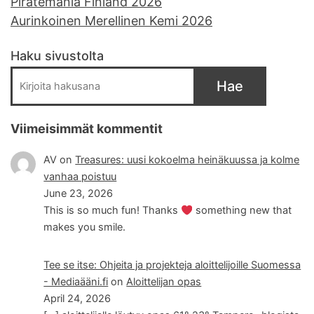
Piratemania Finland 2026
Aurinkoinen Merellinen Kemi 2026
Haku sivustolta
Hae
Viimeisimmät kommentit
AV
on
Treasures: uusi kokoelma heinäkuussa ja kolme
vanhaa poistuu
June 23, 2026
This is so much fun! Thanks
something new that
makes you smile.
Tee se itse: Ohjeita ja projekteja aloittelijoille Suomessa
- Mediaääni.fi
on
Aloittelijan opas
April 24, 2026