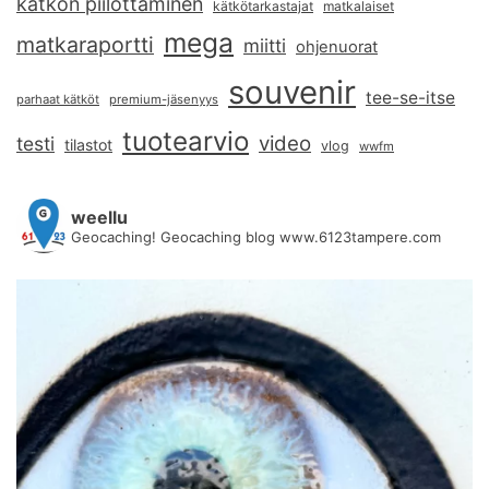
kätkön piilottaminen
kätkötarkastajat
matkalaiset
mega
matkaraportti
miitti
ohjenuorat
souvenir
tee-se-itse
parhaat kätköt
premium-jäsenyys
tuotearvio
video
testi
tilastot
vlog
wwfm
weellu
Geocaching! Geocaching blog www.6123tampere.com