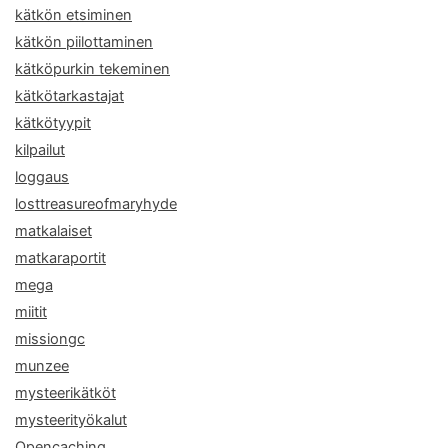
kätkön etsiminen
kätkön piilottaminen
kätköpurkin tekeminen
kätkötarkastajat
kätkötyypit
kilpailut
loggaus
losttreasureofmaryhyde
matkalaiset
matkaraportit
mega
miitit
missiongc
munzee
mysteerikätköt
mysteerityökalut
Opencaching