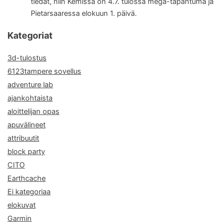
tiedät, niin Kemissä on 4.7. tulossa mega-tapahtuma ja
Pietarsaaressa elokuun 1. päivä.
Kategoriat
3d-tulostus
6123tampere sovellus
adventure lab
ajankohtaista
aloittelijan opas
apuvälineet
attribuutit
block party
CITO
Earthcache
Ei kategoriaa
elokuvat
Garmin