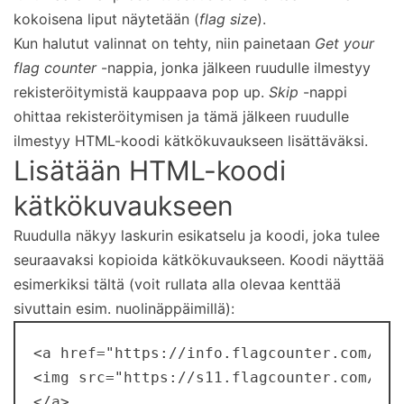
kokoisena liput näytetään (
flag size
).
Kun halutut valinnat on tehty, niin painetaan
Get your
flag counter
-nappia, jonka jälkeen ruudulle ilmestyy
rekisteröitymistä kauppaava pop up.
Skip
-nappi
ohittaa rekisteröitymisen ja tämä jälkeen ruudulle
ilmestyy HTML-koodi kätkökuvaukseen lisättäväksi.
Lisätään HTML-koodi
kätkökuvaukseen
Ruudulla näkyy laskurin esikatselu ja koodi, joka tulee
seuraavaksi kopioida kätkökuvaukseen. Koodi näyttää
esimerkiksi tältä (voit rullata alla olevaa kenttää
sivuttain esim. nuolinäppäimillä):
<a href="https://info.flagcounter.com/O7Z0
<img src="https://s11.flagcounter.com/cou
</a>