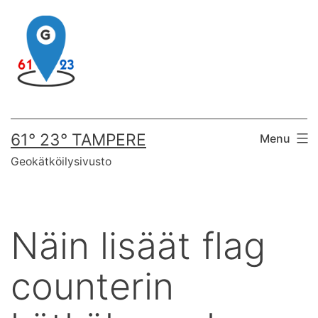
Skip
to
content
61° 23° TAMPERE
Menu
Geokätköilysivusto
Näin lisäät flag
counterin