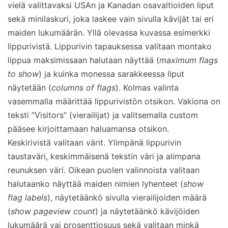
vielä valittavaksi USAn ja Kanadan osavaltioiden liput
sekä minilaskuri, joka laskee vain sivulla kävijät tai eri
maiden lukumäärän. Yllä olevassa kuvassa esimerkki
lippurivistä. Lippurivin tapauksessa valitaan montako
lippua maksimissaan halutaan näyttää (
maximum flags
to show
) ja kuinka monessa sarakkeessa liput
näytetään (
columns of flags
). Kolmas valinta
vasemmalla määrittää lippurivistön otsikon. Vakiona on
teksti “Visitors” (vierailijat) ja valitsemalla custom
pääsee kirjoittamaan haluamansa otsikon.
Keskirivistä valitaan värit. Ylimpänä lippurivin
taustaväri, keskimmäisenä tekstin väri ja alimpana
reunuksen väri. Oikean puolen valinnoista valitaan
halutaanko näyttää maiden nimien lyhenteet (
show
flag labels
), näytetäänkö sivulla vierailijoiden määrä
(
show pageview count
) ja näytetäänkö kävijöiden
lukumäärä vai prosenttiosuus sekä valitaan minkä