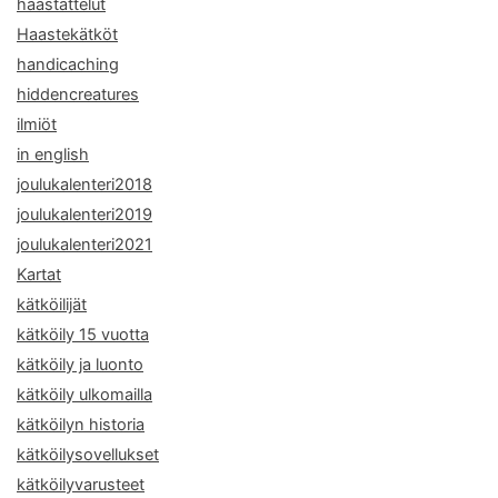
haastattelut
Haastekätköt
handicaching
hiddencreatures
ilmiöt
in english
joulukalenteri2018
joulukalenteri2019
joulukalenteri2021
Kartat
kätköilijät
kätköily 15 vuotta
kätköily ja luonto
kätköily ulkomailla
kätköilyn historia
kätköilysovellukset
kätköilyvarusteet