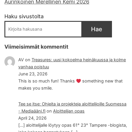
Aurinkoinen Merellinen Kemi 2026
Haku sivustolta
Hae
Viimeisimmät kommentit
AV
on
Treasures: uusi kokoelma heinäkuussa ja kolme
vanhaa poistuu
June 23, 2026
This is so much fun! Thanks
something new that
makes you smile.
Tee se itse: Ohjeita ja projekteja aloittelijoille Suomessa
- Mediaääni.fi
on
Aloittelijan opas
April 24, 2026
[…] aloittelijalle löytyy opas 61° 23° Tampere -blogista,