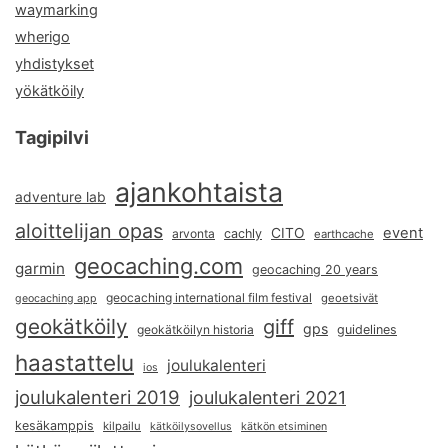
waymarking
wherigo
yhdistykset
yökätköily
Tagipilvi
ajankohtaista
adventure lab
aloittelijan opas
event
CITO
arvonta
cachly
earthcache
geocaching.com
garmin
geocaching 20 years
geocaching international film festival
geoetsivät
geocaching app
geokätköily
giff
gps
geokätköilyn historia
guidelines
haastattelu
joulukalenteri
ios
joulukalenteri 2019
joulukalenteri 2021
kesäkamppis
kilpailu
kätköilysovellus
kätkön etsiminen