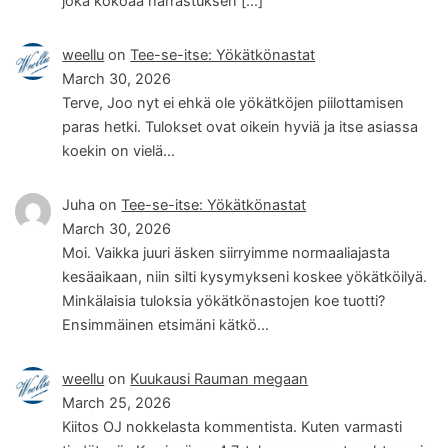
joka kokoaa harrastuksen […]
weellu
on
Tee-se-itse: Yökätkönastat
March 30, 2026
Terve, Joo nyt ei ehkä ole yökätköjen piilottamisen
paras hetki. Tulokset ovat oikein hyviä ja itse asiassa
koekin on vielä…
Juha
on
Tee-se-itse: Yökätkönastat
March 30, 2026
Moi. Vaikka juuri äsken siirryimme normaaliajasta
kesäaikaan, niin silti kysymykseni koskee yökätköilyä.
Minkälaisia tuloksia yökätkönastojen koe tuotti?
Ensimmäinen etsimäni kätkö…
weellu
on
Kuukausi Rauman megaan
March 25, 2026
Kiitos OJ nokkelasta kommentista. Kuten varmasti