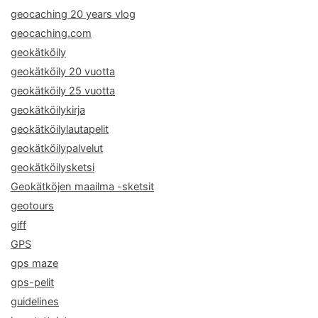
geocaching 20 years vlog
geocaching.com
geokätköily
geokätköily 20 vuotta
geokätköily 25 vuotta
geokätköilykirja
geokätköilylautapelit
geokätköilypalvelut
geokätköilysketsi
Geokätköjen maailma -sketsit
geotours
giff
GPS
gps maze
gps-pelit
guidelines