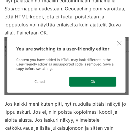
Nyt palataan normaaliin editointitilaan painamalla
Source
-nappia uudestaan. Geocaching.com varoittaa,
että HTML-koodi, jota ei tueta, poistetaan ja
lopputulos voi näyttää erilaiselta kuin ajattelit (kuva
alla). Painetaan OK.
Jos kaikki meni kuten piti, nyt ruudulla pitäisi näkyä jo
lippulaskuri. Jos ei, niin poista kopioimasi koodi ja
aloita alusta. Jos laskuri näkyy, viimeistele
kätkökuvaus ja lisää julkaisujonoon ja sitten vain