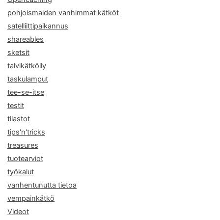
pohjoismaiden vanhimmat kätköt
satelliittipaikannus
shareables
sketsit
talvikätköily
taskulamput
tee-se-itse
testit
tilastot
tips'n'tricks
treasures
tuotearviot
työkalut
vanhentunutta tietoa
vempainkätkö
Videot