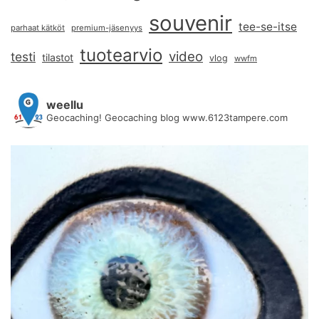
souvenir
tee-se-itse
parhaat kätköt
premium-jäsenyys
tuotearvio
video
testi
tilastot
vlog
wwfm
weellu
Geocaching! Geocaching blog www.6123tampere.com