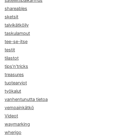
satelliittipaikannus
shareables
sketsit
talvikätköily
taskulamput
tee-se-itse
testit
tilastot
tips'n'tricks
treasures
tuotearviot
työkalut
vanhentunutta tietoa
vempainkätkö
Videot
waymarking
wherigo