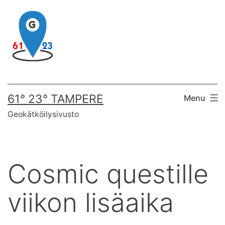
Skip
to
content
61° 23° TAMPERE
Menu
Geokätköilysivusto
Cosmic questille
viikon lisäaika