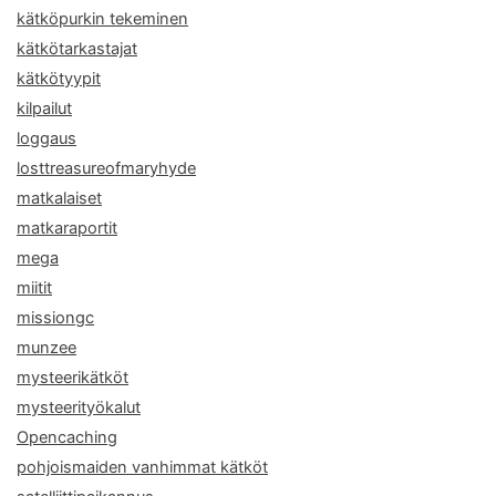
kätköpurkin tekeminen
kätkötarkastajat
kätkötyypit
kilpailut
loggaus
losttreasureofmaryhyde
matkalaiset
matkaraportit
mega
miitit
missiongc
munzee
mysteerikätköt
mysteerityökalut
Opencaching
pohjoismaiden vanhimmat kätköt