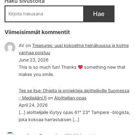
Haku sivustolta
Hae
Viimeisimmät kommentit
AV
on
Treasures: uusi kokoelma heinäkuussa ja kolme
vanhaa poistuu
June 23, 2026
This is so much fun! Thanks
something new that
makes you smile.
Tee se itse: Ohjeita ja projekteja aloittelijoille Suomessa
- Mediaääni.fi
on
Aloittelijan opas
April 24, 2026
[…] aloittelijalle löytyy opas 61° 23° Tampere -blogista,
joka kokoaa harrastuksen […]