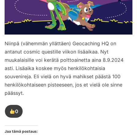
Niinpä (vähemmän yllättäen) Geocaching HQ on
antanut cosmic questille viikon lisäaikaa. Nyt
muukalaisille voi kerätä polttoainetta aina 8.9.2024
asti. Lisäaika koskee myös henkilökohtaisia
souvenireja. Eli vielä on hyvä mahikset päästä 100
henkilökohtaiseen pisteeseen, jos et vielä ole sinne
päässyt.
0
Tykkää
tästä
kirjoituksesta
Jaa tämä postaus: