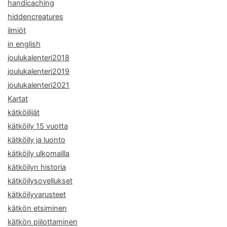
handicaching
hiddencreatures
ilmiöt
in english
joulukalenteri2018
joulukalenteri2019
joulukalenteri2021
Kartat
kätköilijät
kätköily 15 vuotta
kätköily ja luonto
kätköily ulkomailla
kätköilyn historia
kätköilysovellukset
kätköilyvarusteet
kätkön etsiminen
kätkön piilottaminen