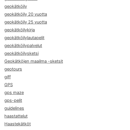
geokätköily
geokätköily 20 vuotta
geokätköily 25 vuotta
geokätköilykirja
geokätköilylautapelit
geokätköilypalvelut
geokätköilysketsi
Geokätköjen maailma -sketsit
geotours
giff
GPS
gps maze
gps-pelit
guidelines
haastattelut
Haastekätköt