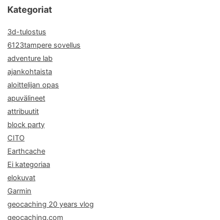
Kategoriat
3d-tulostus
6123tampere sovellus
adventure lab
ajankohtaista
aloittelijan opas
apuvälineet
attribuutit
block party
CITO
Earthcache
Ei kategoriaa
elokuvat
Garmin
geocaching 20 years vlog
geocaching.com