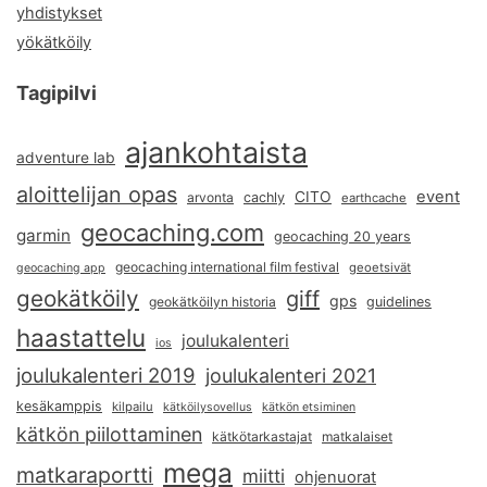
yhdistykset
yökätköily
Tagipilvi
ajankohtaista
adventure lab
aloittelijan opas
event
CITO
arvonta
cachly
earthcache
geocaching.com
garmin
geocaching 20 years
geocaching international film festival
geoetsivät
geocaching app
geokätköily
giff
gps
geokätköilyn historia
guidelines
haastattelu
joulukalenteri
ios
joulukalenteri 2019
joulukalenteri 2021
kesäkamppis
kilpailu
kätköilysovellus
kätkön etsiminen
kätkön piilottaminen
kätkötarkastajat
matkalaiset
mega
matkaraportti
miitti
ohjenuorat