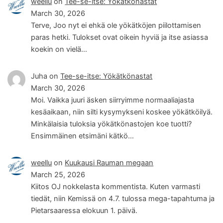
weellu
on
Tee-se-itse: Yökätkönastat
March 30, 2026
Terve, Joo nyt ei ehkä ole yökätköjen piilottamisen
paras hetki. Tulokset ovat oikein hyviä ja itse asiassa
koekin on vielä…
Juha
on
Tee-se-itse: Yökätkönastat
March 30, 2026
Moi. Vaikka juuri äsken siirryimme normaaliajasta
kesäaikaan, niin silti kysymykseni koskee yökätköilyä.
Minkälaisia tuloksia yökätkönastojen koe tuotti?
Ensimmäinen etsimäni kätkö…
weellu
on
Kuukausi Rauman megaan
March 25, 2026
Kiitos OJ nokkelasta kommentista. Kuten varmasti
tiedät, niin Kemissä on 4.7. tulossa mega-tapahtuma ja
Pietarsaaressa elokuun 1. päivä.