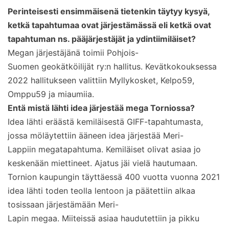
Perinteisesti ensimmäisenä tietenkin täytyy kysyä,
ketkä tapahtumaa ovat järjestämässä eli ketkä ovat
tapahtuman ns. pääjärjestäjät ja ydintiimiläiset?
Megan järjestäjänä toimii Pohjois-
Suomen geokätköilijät ry:n hallitus. Kevätkokouksessa
2022 hallitukseen valittiin Myllykosket, Kelpo59,
Omppu59 ja miaumiia.
Entä mistä lähti idea järjestää mega Torniossa?
Idea lähti eräästä kemiläisestä GIFF-tapahtumasta,
jossa möläytettiin ääneen idea järjestää Meri-
Lappiin megatapahtuma. Kemiläiset olivat asiaa jo
keskenään miettineet. Ajatus jäi vielä hautumaan.
Tornion kaupungin täyttäessä 400 vuotta vuonna 2021
idea lähti toden teolla lentoon ja päätettiin alkaa
tosissaan järjestämään Meri-
Lapin megaa. Miiteissä asiaa haudutettiin ja pikku