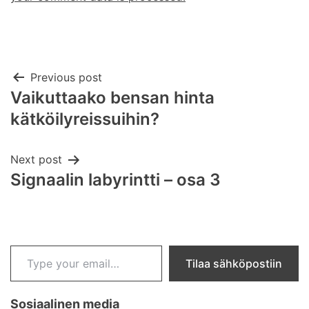
Post
Previous post
Vaikuttaako bensan hinta
navigation
kätköilyreissuihin?
Next post
Signaalin labyrintti – osa 3
Type your email…
Tilaa sähköpostiin
Sosiaalinen media