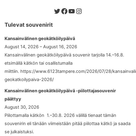
Twitter
Facebook
YouTube
Instagram
Tulevat souvenirit
Kansainvälinen geokätköilypäivä
August 14, 2026 – August 16, 2026
Kansainvälinen geokätköilypäivä souvenir tarjolla 14.–16.8.
etsimällä kätkön tai osallistumalla
miittiin. https://www.6123tampere.com/2026/07/28/kansainval
geokatkoilypaiva-2026/
Kansainvälinen geokätköilypäivä -piilottajasouvenir
päättyy
August 30, 2026
Piilottamalla kätkön 1.–30.8. 2026 välillä tienaat tämän
souvenirin eli tänään viimeistään pitää piilottaa kätkö ja saada
se julkaistuksi.