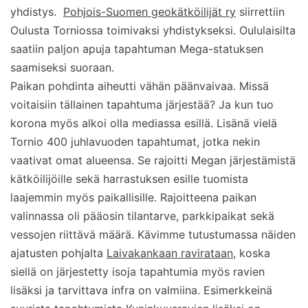
yhdistys.
Pohjois-Suomen geokätköilijät ry
siirrettiin
Oulusta Torniossa toimivaksi yhdistykseksi. Oululaisilta
saatiin paljon apuja tapahtuman Mega-statuksen
saamiseksi suoraan.
Paikan pohdinta aiheutti vähän päänvaivaa. Missä
voitaisiin tällainen tapahtuma järjestää? Ja kun tuo
korona myös alkoi olla mediassa esillä. Lisänä vielä
Tornio 400 juhlavuoden tapahtumat, jotka nekin
vaativat omat alueensa. Se rajoitti Megan järjestämistä
kätköilijöille sekä harrastuksen esille tuomista
laajemmin myös paikallisille. Rajoitteena paikan
valinnassa oli pääosin tilantarve, parkkipaikat sekä
vessojen riittävä määrä. Kävimme tutustumassa näiden
ajatusten pohjalta
Laivakankaan ravirataan
, koska
siellä on järjestetty isoja tapahtumia myös ravien
lisäksi ja tarvittava infra on valmiina. Esimerkkeinä