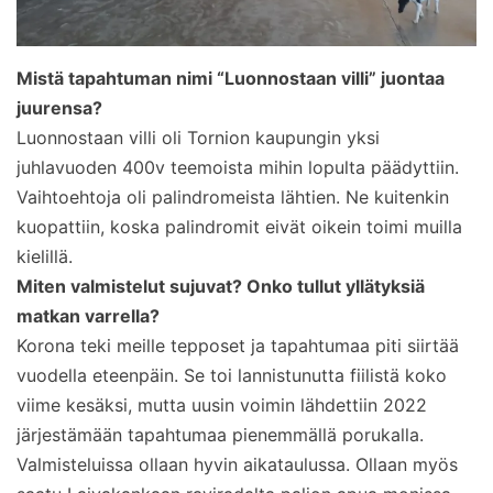
Mistä tapahtuman nimi “Luonnostaan villi” juontaa
juurensa?
Luonnostaan villi oli Tornion kaupungin yksi
juhlavuoden 400v teemoista mihin lopulta päädyttiin.
Vaihtoehtoja oli palindromeista lähtien. Ne kuitenkin
kuopattiin, koska palindromit eivät oikein toimi muilla
kielillä.
Miten valmistelut sujuvat? Onko tullut yllätyksiä
matkan varrella?
Korona teki meille tepposet ja tapahtumaa piti siirtää
vuodella eteenpäin. Se toi lannistunutta fiilistä koko
viime kesäksi, mutta uusin voimin lähdettiin 2022
järjestämään tapahtumaa pienemmällä porukalla.
Valmisteluissa ollaan hyvin aikataulussa. Ollaan myös