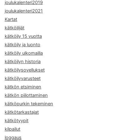
joulukalenteri2019
joulukalenteri2021
Kartat
kätköilijät
kätköily 15 vuotta
kätköily ja luonto
kätköily ulkomailla
kätköilyn historia
kätköilysovellukset
kätköilyvarusteet
kätkön etsiminen
kätkön piilottaminen
kätköpurkin tekeminen
kätkötarkastajat
kätkötyypit
kilpailut
loggaus