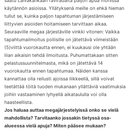
saatu Laivakankaan raviradalta paljon apua monissa
käytännön asioissa. Yllätyksenä meille on ehkä hieman
tullut se, kuinka paljon tapahtuman järjestämiseen
liittyvien asioiden hoitamiseen tarvittaan aikaa.
Seuraaville megaa järjestäville vinkki vitonen: Vaikka
tapahtumailmoitus poliisille on jätettävä viimeistään
(5)viittä vuorokautta ennen, ei kuukausi ole yhtään
liian aikaisin tehdä ilmoitusta. Puhumattakaan sitten
pelastussuunnitelmasta, mikä on jätettävä 14
vuorokautta ennen tapahtumaa. Näiden kanssa
kannattaa olla reilusti ajoissa liikkeellä, sillä voivat
teetättää töitä tuoden mukanaan yllättäviä vaatimuksia
joihin vastaaminen lyhyellä aikataululla voi olla
haasteellista.
Jos haluaa auttaa megajärjestelyissä onko se vielä
mahdollista? Tarvitaanko jossakin tietyssä osa-
alueessa vielä apuja? Miten pääsee mukaan?