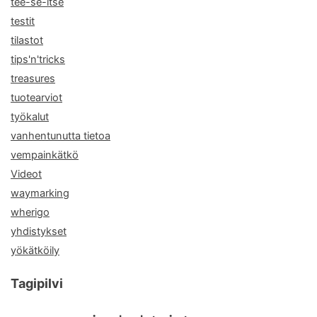
tee-se-itse
testit
tilastot
tips'n'tricks
treasures
tuotearviot
työkalut
vanhentunutta tietoa
vempainkätkö
Videot
waymarking
wherigo
yhdistykset
yökätköily
Tagipilvi