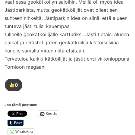
vaatiessa geokätköilyn saloihin. Meillä oli myös idea
Jästiparkista, mutta geokätköilijät ovat olleet sen
suhteen nihkeitä. Jästiparkin idea on siinä, että alueen
tunteva jästi tulisi kauempaa
tulleelle geokätköilijälle kartturiksi. Jästi tietäisi alueen
paikat ja reitistöt, joten geokätköilijä kertoisi siinä
hänelle samalla miten niitä etsitään.
Tervetuloa kaikki kätköilijät ja jästit ensi viikonloppuna
Tornioon megaan!
0
Tykkää
tästä
kirjoituksesta
Jaa tämä postaus:
Reddit
WhatsApp