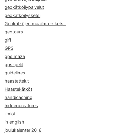
geokätköilypalvelut
geokätköilysketsi
Geokätköjen maailma -sketsit
geotours
giff
GPS
gps maze
gps-pelit
guidelines
haastattelut
Haastekätköt
handicaching
hiddencreatures
ilmiöt
in english
joulukalenteri2018