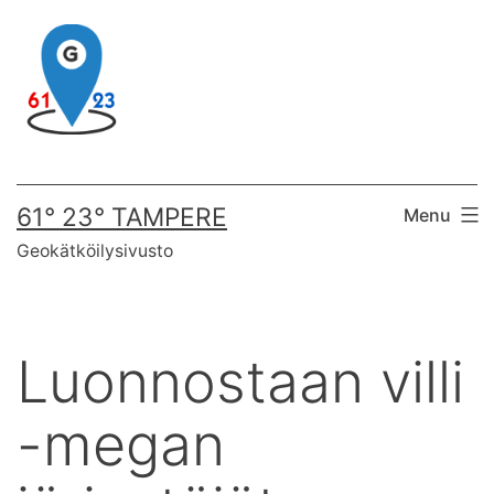
Skip
to
content
61° 23° TAMPERE
Menu
Geokätköilysivusto
Luonnostaan villi
-megan