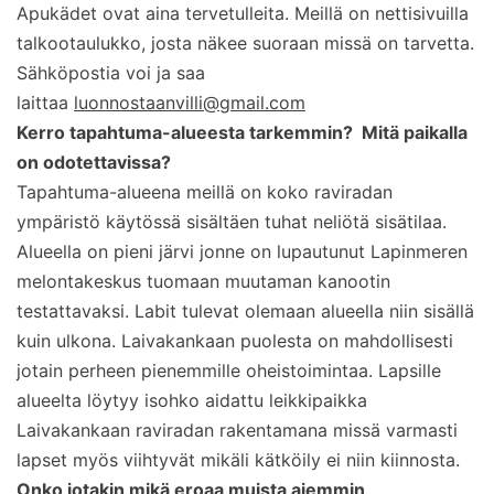
Apukädet ovat aina tervetulleita. Meillä on nettisivuilla
talkootaulukko, josta näkee suoraan missä on tarvetta.
Sähköpostia voi ja saa
laittaa
luonnostaanvilli@gmail.com
Kerro tapahtuma-alueesta tarkemmin? Mitä paikalla
on odotettavissa?
Tapahtuma-alueena meillä on koko raviradan
ympäristö käytössä sisältäen tuhat neliötä sisätilaa.
Alueella on pieni järvi jonne on lupautunut Lapinmeren
melontakeskus tuomaan muutaman kanootin
testattavaksi. Labit tulevat olemaan alueella niin sisällä
kuin ulkona. Laivakankaan puolesta on mahdollisesti
jotain perheen pienemmille oheistoimintaa. Lapsille
alueelta löytyy isohko aidattu leikkipaikka
Laivakankaan raviradan rakentamana missä varmasti
lapset myös viihtyvät mikäli kätköily ei niin kiinnosta.
Onko jotakin mikä eroaa muista aiemmin