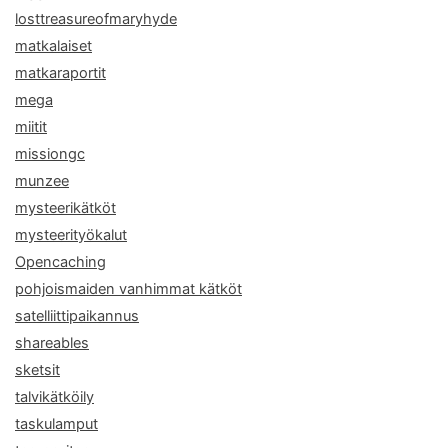
losttreasureofmaryhyde
matkalaiset
matkaraportit
mega
miitit
missiongc
munzee
mysteerikätköt
mysteerityökalut
Opencaching
pohjoismaiden vanhimmat kätköt
satelliittipaikannus
shareables
sketsit
talvikätköily
taskulamput