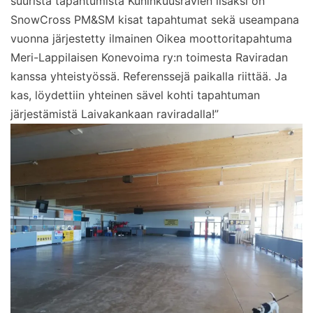
suurista tapahtumista Kuninkuusravien lisäksi on
SnowCross PM&SM kisat tapahtumat sekä useampana
vuonna järjestetty ilmainen Oikea moottoritapahtuma
Meri-Lappilaisen Konevoima ry:n toimesta Raviradan
kanssa yhteistyössä. Referenssejä paikalla riittää. Ja
kas, löydettiin yhteinen sävel kohti tapahtuman
järjestämistä Laivakankaan raviradalla!”