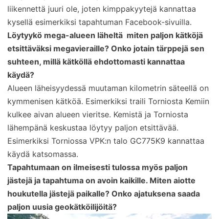
liikennettä juuri ole, joten kimppakyytejä kannattaa
kysellä esimerkiksi tapahtuman Facebook-sivuilla.
Löytyykö mega-alueen läheltä miten paljon kätköjä
etsittäväksi megavieraille? Onko jotain tärppejä sen
suhteen, millä kätköllä ehdottomasti kannattaa
käydä?
Alueen läheisyydessä muutaman kilometrin säteellä on
kymmenisen kätköä. Esimerkiksi traili Torniosta Kemiin
kulkee aivan alueen vieritse. Kemistä ja Torniosta
lähempänä keskustaa löytyy paljon etsittävää.
Esimerkiksi Torniossa VPK:n talo GC775K9 kannattaa
käydä katsomassa.
Tapahtumaan on ilmeisesti tulossa myös paljon
jästejä ja tapahtuma on avoin kaikille. Miten aiotte
houkutella jästejä paikalle? Onko ajatuksena saada
paljon uusia geokätköilijöitä?