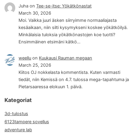
Juha
on
Tee-se-itse: Yökätkönastat
March 30, 2026
Moi. Vaikka juuri äsken siirryimme normaaliajasta
kesäaikaan, niin silti kysymykseni koskee yökätköilyä.
Minkälaisia tuloksia yökätkönastojen koe tuotti?
Ensimmäinen etsimäni kätkö…
weellu
on
Kuukausi Rauman megaan
March 25, 2026
Kiitos OJ nokkelasta kommentista. Kuten varmasti
tiedät, niin Kemissä on 4.7. tulossa mega-tapahtuma ja
Pietarsaaressa elokuun 1. päivä.
Kategoriat
3d-tulostus
6123tampere sovellus
adventure lab