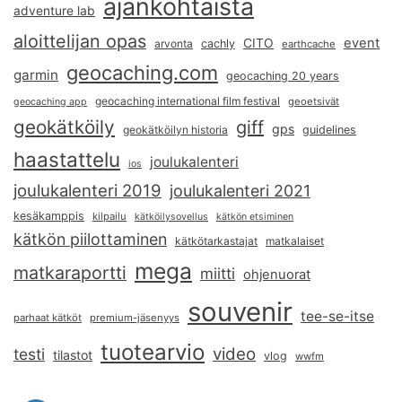
ajankohtaista
adventure lab
aloittelijan opas
event
CITO
arvonta
cachly
earthcache
geocaching.com
garmin
geocaching 20 years
geocaching international film festival
geoetsivät
geocaching app
geokätköily
giff
gps
geokätköilyn historia
guidelines
haastattelu
joulukalenteri
ios
joulukalenteri 2019
joulukalenteri 2021
kesäkamppis
kilpailu
kätköilysovellus
kätkön etsiminen
kätkön piilottaminen
kätkötarkastajat
matkalaiset
mega
matkaraportti
miitti
ohjenuorat
souvenir
tee-se-itse
parhaat kätköt
premium-jäsenyys
tuotearvio
video
testi
tilastot
vlog
wwfm