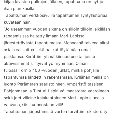
hiljaa kivisten polkujen jälkeen, tapahtuma on nyt jo
ihan pian käsillä.
Tapahtuman verkkosivuilla tapahtuman syntyhistoriaa
kuvataan näin:
“Jo useamman vuoden aikana on silloin tällöin leikillään
tapaamisissa heitetty ilmaan Meri-Lapissa
järjestettävästä tapahtumasta. Menneenä talvena alkoi
asiat realisoitua sekä palikat löytämään omat
paikkansa. Kerättiin ryhmä kiinnostuneita, joista
aktiivisimmat siirtyivät ydinryhmään. Olihan
tulossa
Tornio 400 -vuoden
juhlat, minkä pohjalle
tapahtumaa lähdettiin rakentamaan. Kyllähän meillä on
luonto Perämeren saaristoineen, ympäristö tasaisen
Pohjanmaan ja Tunturi-Lapin välimaastosta vaaroineen
sekä joet villeine kalakantoineen Meri-Lapin alueella
vahvana, siis Luonnostaan villi!
Tapahtuman järjestämistä varten tarvittiin rekisteröity