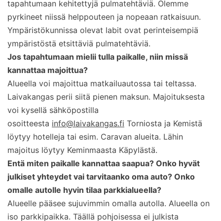
tapahtumaan kehitettyjä pulmatehtäviä. Olemme
pyrkineet niissä helppouteen ja nopeaan ratkaisuun.
Ympäristökunnissa olevat labit ovat perinteisempiä
ympäristöstä etsittäviä pulmatehtäviä.
Jos tapahtumaan mielii tulla paikalle, niin missä
kannattaa majoittua?
Alueella voi majoittua matkailuautossa tai teltassa.
Laivakangas perii siitä pienen maksun. Majoituksesta
voi kysellä sähköpostilla
osoitteesta
info@laivakangas.fi
Torniosta ja Kemistä
löytyy hotelleja tai esim. Caravan alueita. Lähin
majoitus löytyy Keminmaasta Käpylästä.
Entä miten paikalle kannattaa saapua? Onko hyvät
julkiset yhteydet vai tarvitaanko oma auto? Onko
omalle autolle hyvin tilaa parkkialueella?
Alueelle pääsee sujuvimmin omalla autolla. Alueella on
iso parkkipaikka. Täällä pohjoisessa ei julkista