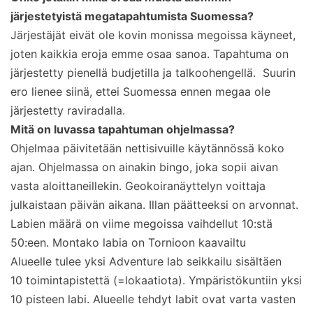
järjestetyistä megatapahtumista Suomessa?
Järjestäjät eivät ole kovin monissa megoissa käyneet,
joten kaikkia eroja emme osaa sanoa. Tapahtuma on
järjestetty pienellä budjetilla ja talkoohengellä. Suurin
ero lienee siinä, ettei Suomessa ennen megaa ole
järjestetty raviradalla.
Mitä on luvassa tapahtuman ohjelmassa?
Ohjelmaa päivitetään nettisivuille käytännössä koko
ajan. Ohjelmassa on ainakin bingo, joka sopii aivan
vasta aloittaneillekin. Geokoiranäyttelyn voittaja
julkaistaan päivän aikana. Illan päätteeksi on arvonnat.
Labien määrä on viime megoissa vaihdellut 10:stä
50:een. Montako labia on Tornioon kaavailtu
Alueelle tulee yksi Adventure lab seikkailu sisältäen
10 toimintapistettä (=lokaatiota). Ympäristökuntiin yksi
10 pisteen labi. Alueelle tehdyt labit ovat varta vasten