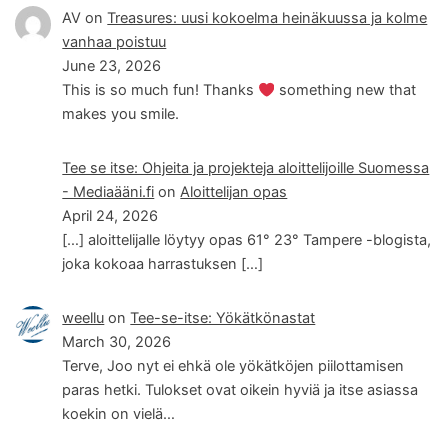
AV
on
Treasures: uusi kokoelma heinäkuussa ja kolme
vanhaa poistuu
June 23, 2026
This is so much fun! Thanks
something new that
makes you smile.
Tee se itse: Ohjeita ja projekteja aloittelijoille Suomessa
- Mediaääni.fi
on
Aloittelijan opas
April 24, 2026
[…] aloittelijalle löytyy opas 61° 23° Tampere -blogista,
joka kokoaa harrastuksen […]
weellu
on
Tee-se-itse: Yökätkönastat
March 30, 2026
Terve, Joo nyt ei ehkä ole yökätköjen piilottamisen
paras hetki. Tulokset ovat oikein hyviä ja itse asiassa
koekin on vielä…