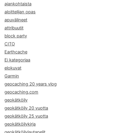
ajankohtaista
aloittelijan opas
apuvälineet
attribuutit
block party
CITO
Earthcache
Ei kategoriaa
elokuvat
Garmin
geocaching 20 years vlog
geocaching.com
geokätköily
geokätköily 20 vuotta
geokätköily 25 vuotta
geokätköilykirja
geokätköilylautapelit