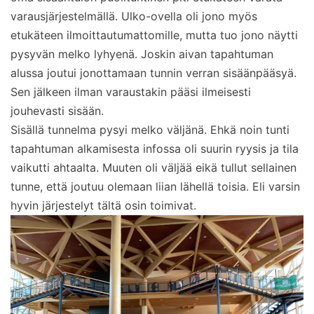
varausjärjestelmällä. Ulko-ovella oli jono myös
etukäteen ilmoittautumattomille, mutta tuo jono näytti
pysyvän melko lyhyenä. Joskin aivan tapahtuman
alussa joutui jonottamaan tunnin verran sisäänpääsyä.
Sen jälkeen ilman varaustakin pääsi ilmeisesti
jouhevasti sisään.
Sisällä tunnelma pysyi melko väljänä. Ehkä noin tunti
tapahtuman alkamisesta infossa oli suurin ryysis ja tila
vaikutti ahtaalta. Muuten oli väljää eikä tullut sellainen
tunne, että joutuu olemaan liian lähellä toisia. Eli varsin
hyvin järjestelyt tältä osin toimivat.