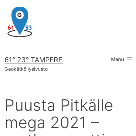
Skip
to
content
61° 23° TAMPERE
Menu
Geokätköilysivusto
Puusta Pitkälle
mega 2021 –