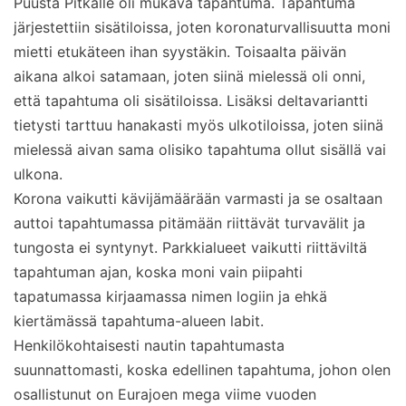
Puusta Pitkälle oli mukava tapahtuma. Tapahtuma
järjestettiin sisätiloissa, joten koronaturvallisuutta moni
mietti etukäteen ihan syystäkin. Toisaalta päivän
aikana alkoi satamaan, joten siinä mielessä oli onni,
että tapahtuma oli sisätiloissa. Lisäksi deltavariantti
tietysti tarttuu hanakasti myös ulkotiloissa, joten siinä
mielessä aivan sama olisiko tapahtuma ollut sisällä vai
ulkona.
Korona vaikutti kävijämäärään varmasti ja se osaltaan
auttoi tapahtumassa pitämään riittävät turvavälit ja
tungosta ei syntynyt. Parkkialueet vaikutti riittäviltä
tapahtuman ajan, koska moni vain piipahti
tapatumassa kirjaamassa nimen logiin ja ehkä
kiertämässä tapahtuma-alueen labit.
Henkilökohtaisesti nautin tapahtumasta
suunnattomasti, koska edellinen tapahtuma, johon olen
osallistunut on Eurajoen mega viime vuoden