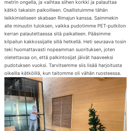
metrin ongella, ja vaihtaa siihen korkki ja palauttaa
kätkö takaisin paikoilleen. Osallistuimme tähän
leikkimieliseen skabaan Rimajun kanssa. Saimmekin
alle minuutin tuloksen, vaikka pudotimme PET-putkilon
kerran palautettaessa sitä paikalleen. Pääsimme
kilpailun kakkossijalle sillä hetkellä. Heti seuraava tosin
teki huomattavasti nopeamman suorituksen, joten
oletettavaa on, että palkintosijat jäivät haaveeksi
pudotuksen vuoksi. Tarvitsemme siis lisää harjoitusta
oikeilla kätköillä, kun taitomme oli vähän ruosteessa.