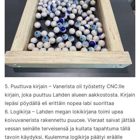
5. Puuttuva kirjain – Vanerista oli työstetty CNC:lle
kirjain, joka puuttuu Lahden alueen aakkostosta. Kirjain
lepäsi pöydällä eli erittäin nopea labi suorittaa
6. Logikirja – Lahden megan lokikirjana toimi upea
koivuvanerista rakennettu puucee. Vieraat saivat jättää
vessan seinälle terveisensä ja kuitata tapahtuma tällä
tavoin käydyksi. Kuulemma logikirja päätyi eräälle