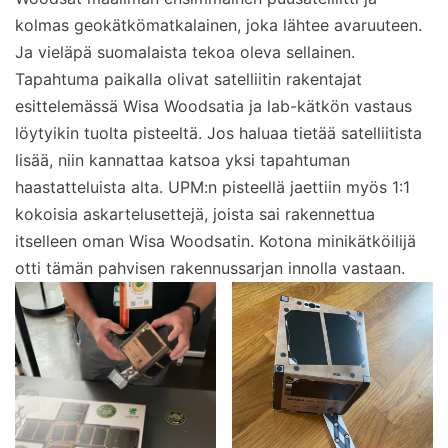
kolmas geokätkömatkalainen, joka lähtee avaruuteen.
Ja vieläpä suomalaista tekoa oleva sellainen.
Tapahtuma paikalla olivat satelliitin rakentajat
esittelemässä Wisa Woodsatia ja lab-kätkön vastaus
löytyikin tuolta pisteeltä. Jos haluaa tietää satelliitista
lisää, niin kannattaa katsoa yksi tapahtuman
haastatteluista alta. UPM:n pisteellä jaettiin myös 1:1
kokoisia askartelusettejä, joista sai rakennettua
itselleen oman Wisa Woodsatin. Kotona minikätköilijä
otti tämän pahvisen rakennussarjan innolla vastaan.