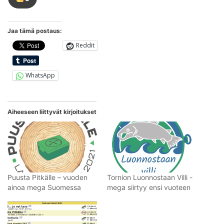
Tykkää
tästä
kirjoituksesta
Jaa tämä postaus:
Reddit
WhatsApp
Aiheeseen liittyvät kirjoitukset
Puusta Pitkälle – vuoden
Tornion Luonnostaan Villi -
ainoa mega Suomessa
mega siirtyy ensi vuoteen