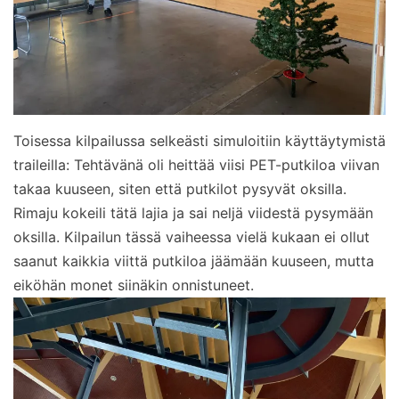
Toisessa kilpailussa selkeästi simuloitiin käyttäytymistä
traileilla: Tehtävänä oli heittää viisi PET-putkiloa viivan
takaa kuuseen, siten että putkilot pysyvät oksilla.
Rimaju kokeili tätä lajia ja sai neljä viidestä pysymään
oksilla. Kilpailun tässä vaiheessa vielä kukaan ei ollut
saanut kaikkia viittä putkiloa jäämään kuuseen, mutta
eiköhän monet siinäkin onnistuneet.