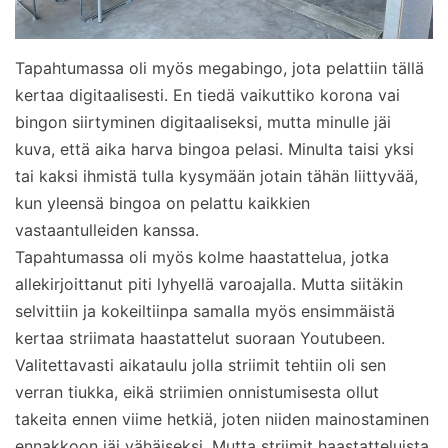
Tapahtumassa oli myös megabingo, jota pelattiin tällä
kertaa digitaalisesti. En tiedä vaikuttiko korona vai
bingon siirtyminen digitaaliseksi, mutta minulle jäi
kuva, että aika harva bingoa pelasi. Minulta taisi yksi
tai kaksi ihmistä tulla kysymään jotain tähän liittyvää,
kun yleensä bingoa on pelattu kaikkien
vastaantulleiden kanssa.
Tapahtumassa oli myös kolme haastattelua, jotka
allekirjoittanut piti lyhyellä varoajalla. Mutta siitäkin
selvittiin ja kokeiltiinpa samalla myös ensimmäistä
kertaa striimata haastattelut suoraan Youtubeen.
Valitettavasti aikataulu jolla striimit tehtiin oli sen
verran tiukka, eikä striimien onnistumisesta ollut
takeita ennen viime hetkiä, joten niiden mainostaminen
ennakkoon jäi vähäiseksi. Mutta striimit haastatteluista