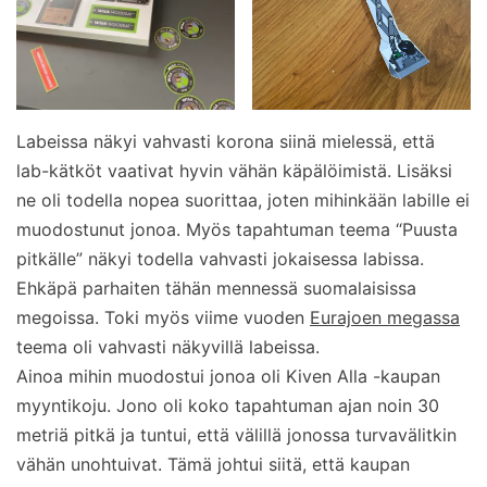
Labeissa näkyi vahvasti korona siinä mielessä, että
lab-kätköt vaativat hyvin vähän käpälöimistä. Lisäksi
ne oli todella nopea suorittaa, joten mihinkään labille ei
muodostunut jonoa. Myös tapahtuman teema “Puusta
pitkälle” näkyi todella vahvasti jokaisessa labissa.
Ehkäpä parhaiten tähän mennessä suomalaisissa
megoissa. Toki myös viime vuoden
Eurajoen megassa
teema oli vahvasti näkyvillä labeissa.
Ainoa mihin muodostui jonoa oli Kiven Alla -kaupan
myyntikoju. Jono oli koko tapahtuman ajan noin 30
metriä pitkä ja tuntui, että välillä jonossa turvavälitkin
vähän unohtuivat. Tämä johtui siitä, että kaupan