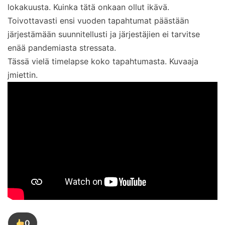
lokakuusta. Kuinka tätä onkaan ollut ikävä.
Toivottavasti ensi vuoden tapahtumat päästään
järjestämään suunnitellusti ja järjestäjien ei tarvitse
enää pandemiasta stressata.
Tässä vielä timelapse koko tapahtumasta. Kuvaaja
jmiettin.
0