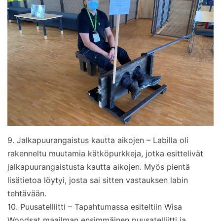
9. Jalkapuurangaistus kautta aikojen – Labilla oli
rakenneltu muutamia kätköpurkkeja, jotka esittelivät
jalkapuurangaistusta kautta aikojen. Myös pientä
lisätietoa löytyi, josta sai sitten vastauksen labin
tehtävään.
10. Puusatelliitti – Tapahtumassa esiteltiin Wisa
Woodsat maailman ensimmäinen puusatelliitti ja