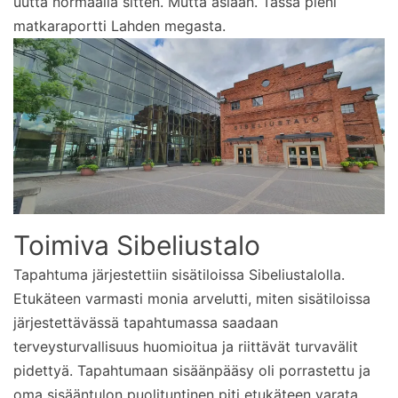
uutta normaalia sitten. Mutta asiaan. Tässä pieni
matkaraportti Lahden megasta.
Toimiva Sibeliustalo
Tapahtuma järjestettiin sisätiloissa Sibeliustalolla.
Etukäteen varmasti monia arvelutti, miten sisätiloissa
järjestettävässä tapahtumassa saadaan
terveysturvallisuus huomioitua ja riittävät turvavälit
pidettyä. Tapahtumaan sisäänpääsy oli porrastettu ja
oma sisääntulon puolituntinen piti etukäteen varata