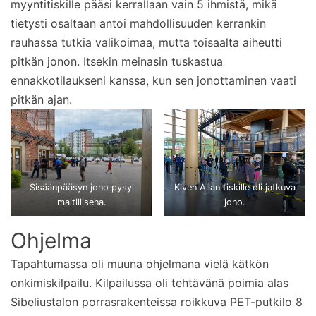
myyntitiskille pääsi kerrallaan vain 5 ihmistä, mikä
tietysti osaltaan antoi mahdollisuuden kerrankin
rauhassa tutkia valikoimaa, mutta toisaalta aiheutti
pitkän jonon. Itsekin meinasin tuskastua
ennakkotilaukseni kanssa, kun sen jonottaminen vaati
pitkän ajan.
Sisäänpääsyn jono pysyi
Kiven Allan tiskille oli jatkuva
maltillisena.
jono.
Ohjelma
Tapahtumassa oli muuna ohjelmana vielä kätkön
onkimiskilpailu. Kilpailussa oli tehtävänä poimia alas
Sibeliustalon porrasrakenteissa roikkuva PET-putkilo 8