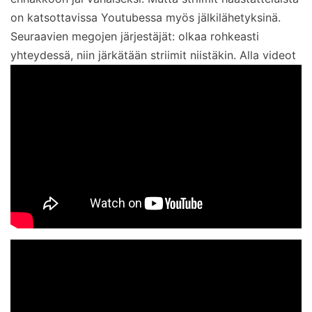
on katsottavissa Youtubessa myös jälkilähetyksinä.
Seuraavien megojen järjestäjät: olkaa rohkeasti
yhteydessä, niin järkätään striimit niistäkin. Alla videot