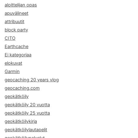
aloittelijan opas
apuvälineet
attribuutit
block party
CITO
Earthcache
Ei kategoriaa
elokuvat
Garmin
geocaching 20 years vlog
geocaching.com
geokätköily
geokätköily 20 vuotta
geokätköily 25 vuotta
geokätköilykirja
geokätköilylautapelit
geokätköilypalvelut