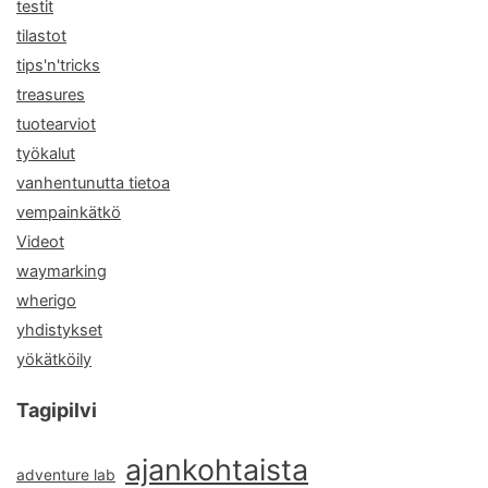
testit
tilastot
tips'n'tricks
treasures
tuotearviot
työkalut
vanhentunutta tietoa
vempainkätkö
Videot
waymarking
wherigo
yhdistykset
yökätköily
Tagipilvi
ajankohtaista
adventure lab