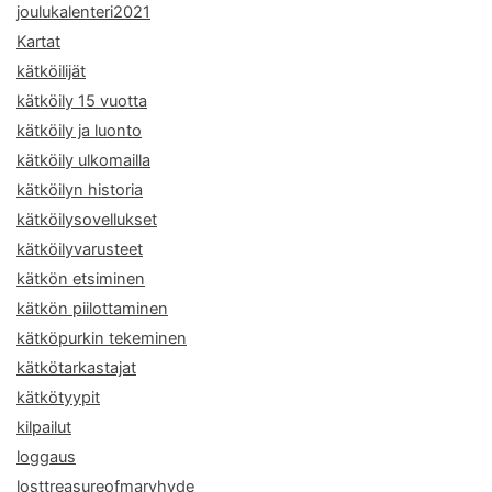
joulukalenteri2021
Kartat
kätköilijät
kätköily 15 vuotta
kätköily ja luonto
kätköily ulkomailla
kätköilyn historia
kätköilysovellukset
kätköilyvarusteet
kätkön etsiminen
kätkön piilottaminen
kätköpurkin tekeminen
kätkötarkastajat
kätkötyypit
kilpailut
loggaus
losttreasureofmaryhyde