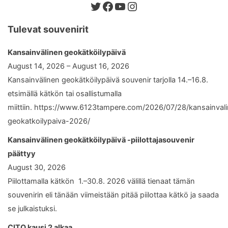
Twitter
Facebook
YouTube
Instagram
Tulevat souvenirit
Kansainvälinen geokätköilypäivä
August 14, 2026 – August 16, 2026
Kansainvälinen geokätköilypäivä souvenir tarjolla 14.–16.8.
etsimällä kätkön tai osallistumalla
miittiin. https://www.6123tampere.com/2026/07/28/kansainval
geokatkoilypaiva-2026/
Kansainvälinen geokätköilypäivä -piilottajasouvenir
päättyy
August 30, 2026
Piilottamalla kätkön 1.–30.8. 2026 välillä tienaat tämän
souvenirin eli tänään viimeistään pitää piilottaa kätkö ja saada
se julkaistuksi.
CITO kausi 2 alkaa