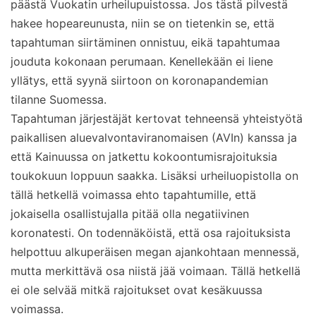
päästä Vuokatin urheilupuistossa. Jos tästä pilvestä
hakee hopeareunusta, niin se on tietenkin se, että
tapahtuman siirtäminen onnistuu, eikä tapahtumaa
jouduta kokonaan perumaan. Kenellekään ei liene
yllätys, että syynä siirtoon on koronapandemian
tilanne Suomessa.
Tapahtuman järjestäjät kertovat tehneensä yhteistyötä
paikallisen aluevalvontaviranomaisen (AVIn) kanssa ja
että Kainuussa on jatkettu kokoontumisrajoituksia
toukokuun loppuun saakka. Lisäksi urheiluopistolla on
tällä hetkellä voimassa ehto tapahtumille, että
jokaisella osallistujalla pitää olla negatiivinen
koronatesti. On todennäköistä, että osa rajoituksista
helpottuu alkuperäisen megan ajankohtaan mennessä,
mutta merkittävä osa niistä jää voimaan. Tällä hetkellä
ei ole selvää mitkä rajoitukset ovat kesäkuussa
voimassa.