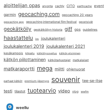
aloittelijan opas
event
CITO
arvonta
cachly
earthcache
geocaching.com
garmin
geocaching 20 years
geocaching international film festival
geoetsivät
geocaching app
geokätköily
giff
gps
geokätköilyn historia
guidelines
haastattelu
joulukalenteri
ios
joulukalenteri 2019
joulukalenteri 2021
kesäkamppis
kilpailu
kätköilysovellus
kätkön etsiminen
kätkön piilottaminen
kätkötarkastajat
matkalaiset
mega
matkaraportti
miitti
ohjenuorat
souvenir
tee-se-itse
parhaat kätköt
premium-jäsenyys
tuotearvio
video
testi
tilastot
vlog
wwfm
weellu