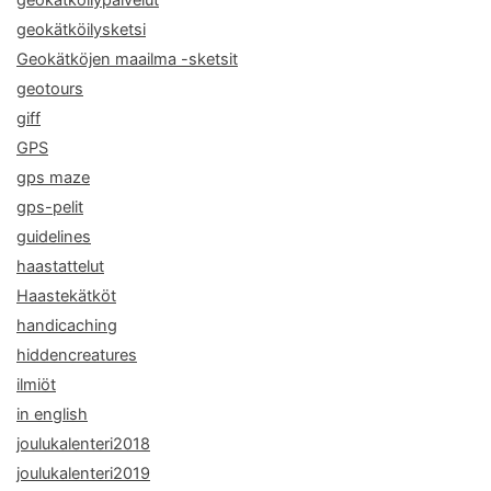
geokätköilysketsi
Geokätköjen maailma -sketsit
geotours
giff
GPS
gps maze
gps-pelit
guidelines
haastattelut
Haastekätköt
handicaching
hiddencreatures
ilmiöt
in english
joulukalenteri2018
joulukalenteri2019