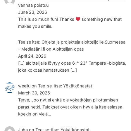
vanhaa poistuu
June 23, 2026
This is so much fun! Thanks
something new that
makes you smile.
Tee se itse: Ohjeita ja projekteja aloittelijoille Suomessa
- Mediaääni.fi
on
Aloittelijan opas
April 24, 2026
[…] aloittelijalle löytyy opas 61° 23° Tampere -blogista,
joka kokoaa harrastuksen […]
weellu
on
Tee-se-itse: Yökätkönastat
March 30, 2026
Terve, Joo nyt ei ehkä ole yökätköjen piilottamisen
paras hetki. Tulokset ovat oikein hyviä ja itse asiassa
koekin on vielä…
Juha
on
Tee-se-itse: Yökätkönastat