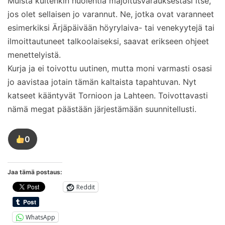
Muista kuitenkin huolehtia majoitusvarauksestasi itse,
jos olet sellaisen jo varannut. Ne, jotka ovat varanneet
esimerkiksi Ärjäpäivään höyrylaiva- tai venekyytejä tai
ilmoittautuneet talkoolaiseksi, saavat erikseen ohjeet
menettelyistä.
Kurja ja ei toivottu uutinen, mutta moni varmasti osasi
jo aavistaa jotain tämän kaltaista tapahtuvan. Nyt
katseet kääntyvät Tornioon ja Lahteen. Toivottavasti
nämä megat päästään järjestämään suunnitellusti.
0
Tykkää
tästä
kirjoituksesta
Jaa tämä postaus:
Reddit
WhatsApp