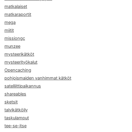
matkalaiset
matkaraportit
mega
miitit
missiongc
munzee
mysteerikätköt
mysteerityökalut
Opencaching
pohjoismaiden vanhimmat kätköt
satelliittipaikannus
shareables
sketsit
talvikätköily
taskulamput
tee-se-itse