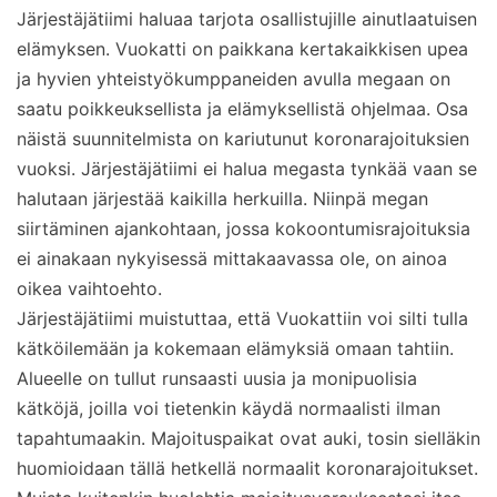
Järjestäjätiimi haluaa tarjota osallistujille ainutlaatuisen
elämyksen. Vuokatti on paikkana kertakaikkisen upea
ja hyvien yhteistyökumppaneiden avulla megaan on
saatu poikkeuksellista ja elämyksellistä ohjelmaa. Osa
näistä suunnitelmista on kariutunut koronarajoituksien
vuoksi. Järjestäjätiimi ei halua megasta tynkää vaan se
halutaan järjestää kaikilla herkuilla. Niinpä megan
siirtäminen ajankohtaan, jossa kokoontumisrajoituksia
ei ainakaan nykyisessä mittakaavassa ole, on ainoa
oikea vaihtoehto.
Järjestäjätiimi muistuttaa, että Vuokattiin voi silti tulla
kätköilemään ja kokemaan elämyksiä omaan tahtiin.
Alueelle on tullut runsaasti uusia ja monipuolisia
kätköjä, joilla voi tietenkin käydä normaalisti ilman
tapahtumaakin. Majoituspaikat ovat auki, tosin sielläkin
huomioidaan tällä hetkellä normaalit koronarajoitukset.