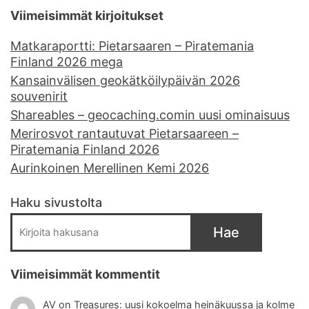
Viimeisimmät kirjoitukset
Matkaraportti: Pietarsaaren – Piratemania
Finland 2026 mega
Kansainvälisen geokätköilypäivän 2026
souvenirit
Shareables – geocaching.comin uusi ominaisuus
Merirosvot rantautuvat Pietarsaareen –
Piratemania Finland 2026
Aurinkoinen Merellinen Kemi 2026
Haku sivustolta
Hae
Viimeisimmät kommentit
AV
on
Treasures: uusi kokoelma heinäkuussa ja kolme