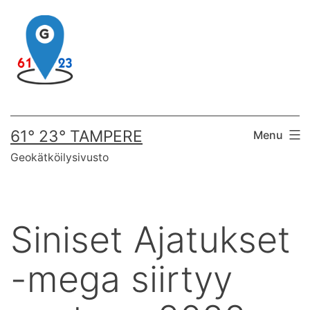
Skip
to
content
61° 23° TAMPERE
Menu
Geokätköilysivusto
Siniset Ajatukset
-mega siirtyy