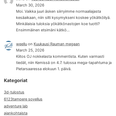
March 30, 2026
Moi. Vaikka juuri äsken siirryimme normaaliajasta
kesäaikaan, niin silti kysymykseni koskee yökätköilyä.
Minkälaisia tuloksia yökätkönastojen koe tuotti?
Ensimmäinen etsimäni kätkö…
weellu
on
Kuukausi Rauman megaan
March 25, 2026
Kiitos OJ nokkelasta kommentista. Kuten varmasti
tiedät, niin Kemissä on 4.7. tulossa mega-tapahtuma ja
Pietarsaaressa elokuun 1. päivä.
Kategoriat
3d-tulostus
6123tampere sovellus
adventure lab
ajankohtaista