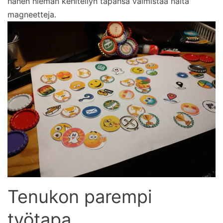
hänen hieman kehitellyn tapansa valmistaa näitä
magneetteja.
Tenukon parempi
työtapa