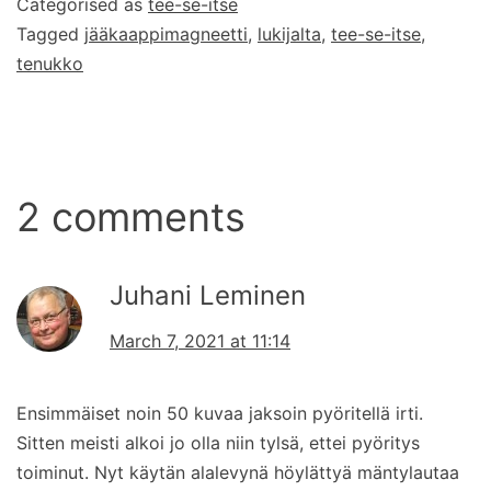
Categorised as
tee-se-itse
Tagged
jääkaappimagneetti
,
lukijalta
,
tee-se-itse
,
tenukko
2 comments
Juhani Leminen
March 7, 2021 at 11:14
Ensimmäiset noin 50 kuvaa jaksoin pyöritellä irti.
Sitten meisti alkoi jo olla niin tylsä, ettei pyöritys
toiminut. Nyt käytän alalevynä höylättyä mäntylautaa