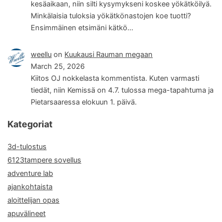
kesäaikaan, niin silti kysymykseni koskee yökätköilyä.
Minkälaisia tuloksia yökätkönastojen koe tuotti?
Ensimmäinen etsimäni kätkö…
weellu
on
Kuukausi Rauman megaan
March 25, 2026
Kiitos OJ nokkelasta kommentista. Kuten varmasti
tiedät, niin Kemissä on 4.7. tulossa mega-tapahtuma ja
Pietarsaaressa elokuun 1. päivä.
Kategoriat
3d-tulostus
6123tampere sovellus
adventure lab
ajankohtaista
aloittelijan opas
apuvälineet