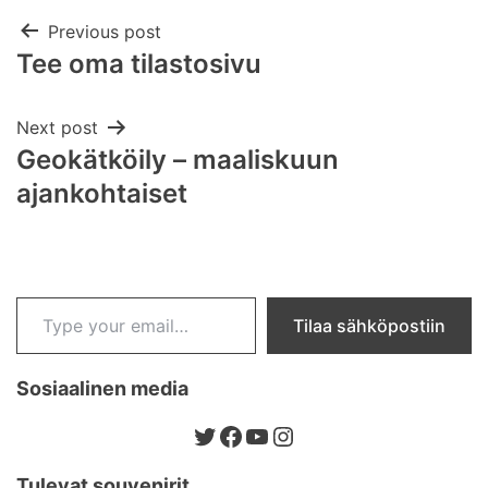
Post
Previous post
Tee oma tilastosivu
navigation
Next post
Geokätköily – maaliskuun
ajankohtaiset
Type your email…
Tilaa sähköpostiin
Sosiaalinen media
Twitter
Facebook
YouTube
Instagram
Tulevat souvenirit