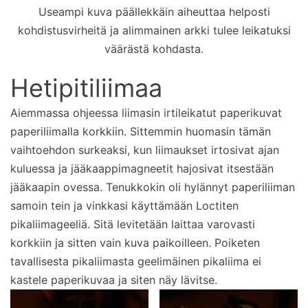
Useampi kuva päällekkäin aiheuttaa helposti
kohdistusvirheitä ja alimmainen arkki tulee leikatuksi
väärästä kohdasta.
Hetipitiliimaa
Aiemmassa ohjeessa liimasin irtileikatut paperikuvat
paperiliimalla korkkiin. Sittemmin huomasin tämän
vaihtoehdon surkeaksi, kun liimaukset irtosivat ajan
kuluessa ja jääkaappimagneetit hajosivat itsestään
jääkaapin ovessa. Tenukkokin oli hylännyt paperiliiman
samoin tein ja vinkkasi käyttämään Loctiten
pikaliimageeliä. Sitä levitetään laittaa varovasti
korkkiin ja sitten vain kuva paikoilleen. Poiketen
tavallisesta pikaliimasta geelimäinen pikaliima ei
kastele paperikuvaa ja siten näy lävitse.