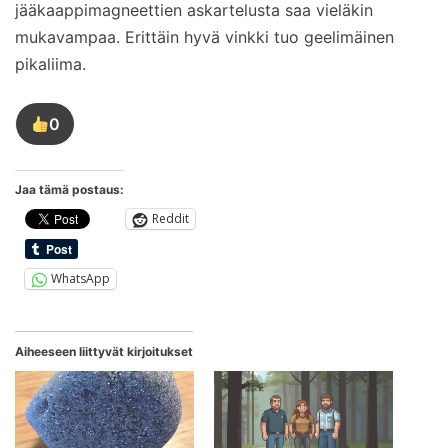
jääkaappimagneettien askartelusta saa vieläkin
mukavampaa. Erittäin hyvä vinkki tuo geelimäinen
pikaliima.
0
Tykkää
tästä
kirjoituksesta
Jaa tämä postaus:
Reddit
WhatsApp
Aiheeseen liittyvät kirjoitukset