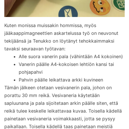
Kuten monissa muissakin hommissa, myös
jääkaappimagneettien askartelussa työ on neuvonut
tekijäänsä ja Tenukko on löytänyt tehokkaimmaksi
tavaksi seuraavan työtavan:
Alle suora vanerin pala (vähintään A4 kokoinen)
Vanerin päälle A4-kokoisen lehtiön kansi tai
pohjapahvi
Pahvin päälle leikattava arkki kuvineen
Tämän jälkeen otetaan vesivanerin pala, johon on
porattu 30 mm reikä. Vesivaneria käytetään
sapluunana ja pala sijoitetaan arkin päälle siten, että
reikä tulee keskelle leikattavaa kuvaa. Toisella kädellä
painetaan vesivaneria voimakkaasti, jotta se pysyy
paikallaan. Toisella kädellä taas painetaan meistiä