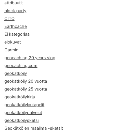
attribuutit
block party
CITO
Earthcache
Ei kategoriaa
elokuvat
Garmin
geocaching 20 years vlog
geocaching.com
geokätköily
geokätköily 20 vuotta
geokätköily 25 vuotta
geokätköilykirja
geokätköilylautapelit
geokätköilypalvelut
geokätköilysketsi
Geokätköjen maailma -sketsit