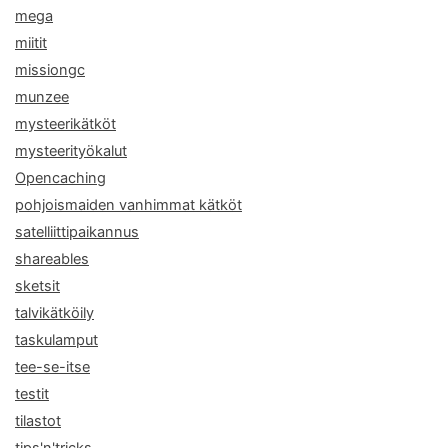
mega
miitit
missiongc
munzee
mysteerikätköt
mysteerityökalut
Opencaching
pohjoismaiden vanhimmat kätköt
satelliittipaikannus
shareables
sketsit
talvikätköily
taskulamput
tee-se-itse
testit
tilastot