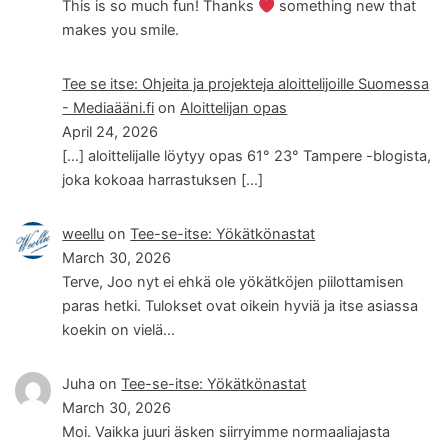
This is so much fun! Thanks
something new that
makes you smile.
Tee se itse: Ohjeita ja projekteja aloittelijoille Suomessa
- Mediaääni.fi
on
Aloittelijan opas
April 24, 2026
[…] aloittelijalle löytyy opas 61° 23° Tampere -blogista,
joka kokoaa harrastuksen […]
weellu
on
Tee-se-itse: Yökätkönastat
March 30, 2026
Terve, Joo nyt ei ehkä ole yökätköjen piilottamisen
paras hetki. Tulokset ovat oikein hyviä ja itse asiassa
koekin on vielä…
Juha
on
Tee-se-itse: Yökätkönastat
March 30, 2026
Moi. Vaikka juuri äsken siirryimme normaaliajasta