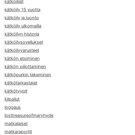
kätköilijät
kätköily 15 vuotta
kätköily ja luonto
kätköily ulkomailla
kätköilyn historia
kätköilysovellukset
kätköilyvarusteet
kätkön etsiminen
kätkön piilottaminen
kätköpurkin tekeminen
kätkötarkastajat
kätkötyypit
kilpailut
loggaus
losttreasureofmaryhyde
matkalaiset
matkaraportit