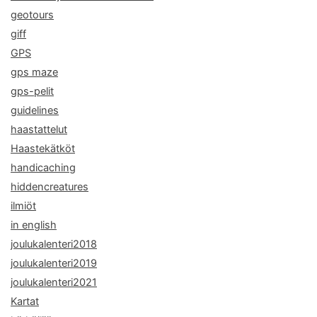
geotours
giff
GPS
gps maze
gps-pelit
guidelines
haastattelut
Haastekätköt
handicaching
hiddencreatures
ilmiöt
in english
joulukalenteri2018
joulukalenteri2019
joulukalenteri2021
Kartat