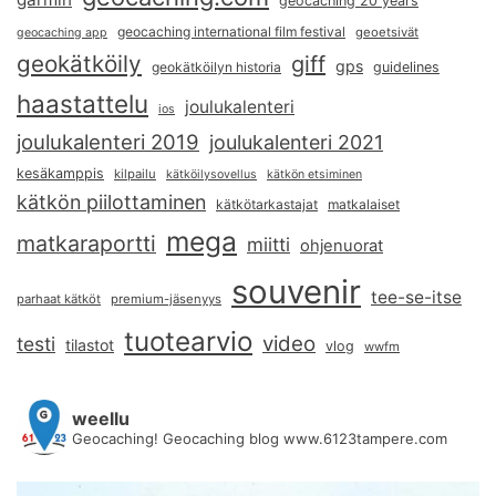
geocaching 20 years
geocaching international film festival
geoetsivät
geocaching app
geokätköily
giff
gps
geokätköilyn historia
guidelines
haastattelu
joulukalenteri
ios
joulukalenteri 2019
joulukalenteri 2021
kesäkamppis
kilpailu
kätköilysovellus
kätkön etsiminen
kätkön piilottaminen
kätkötarkastajat
matkalaiset
mega
matkaraportti
miitti
ohjenuorat
souvenir
tee-se-itse
parhaat kätköt
premium-jäsenyys
tuotearvio
video
testi
tilastot
vlog
wwfm
weellu
Geocaching! Geocaching blog www.6123tampere.com