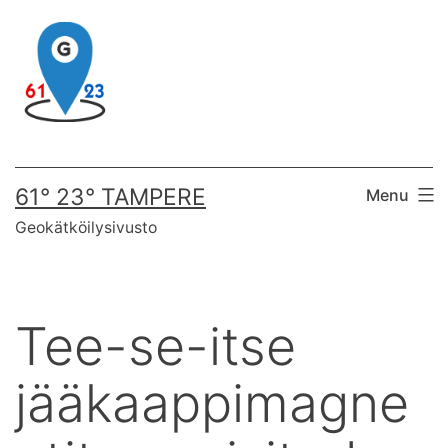
Skip
to
content
61° 23° TAMPERE
Menu
Geokätköilysivusto
Tee-se-itse
jääkaappimagne