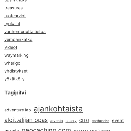
tips'n'tricks
treasures
tuotearviot
työkalut
vanhentunutta tietoa
vempainkätkö
Videot
waymarking
wherigo
yhdistykset
yökätköily
Tagipilvi
ajankohtaista
adventure lab
aloittelijan opas
event
CITO
arvonta
cachly
earthcache
geocaching.com
garmin