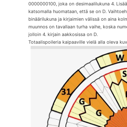
0000000100, joka on desimaalilukuna 4. Lisä
katsomalla huomataan, että se on D. Vaihtoehto
binäärilukuna ja kirjaimien välissä on aina kol
muunnos on tavallaan turha vaihe, koska num
jolloin 4. kirjain aakkosissa on D.
Totaalispoileria kaipaaville vielä alla oleva ku