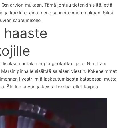
Q:n arvion mukaan. Tämä johtuu tietenkin siitä, että
a ja kaikki ei aina mene suunnitelmien mukaan. Siksi
uvien saapumiselle.
 haaste
jille
lisäksi muutakin hupia geokätköilijälle. Nimittäin
 Marsin pinnalle sisältää salaisen viestin. Kokeneimmat
ohimennen
livestriimiä
laskeutumisesta katsoessa, mutta
a. Älä lue kuvan jälkeistä tekstiä, ellet kaipaa