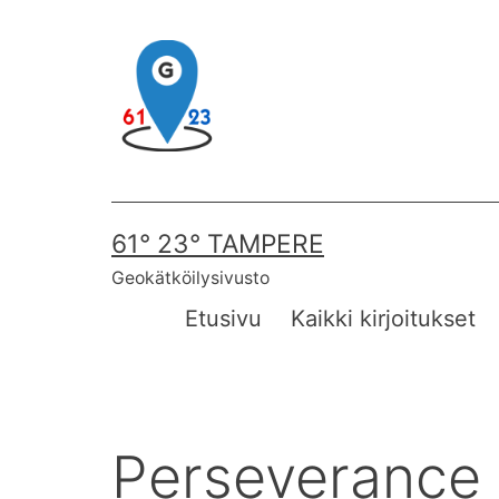
Skip
to
content
61° 23° TAMPERE
Geokätköilysivusto
Etusivu
Kaikki kirjoitukset
Perseverance 