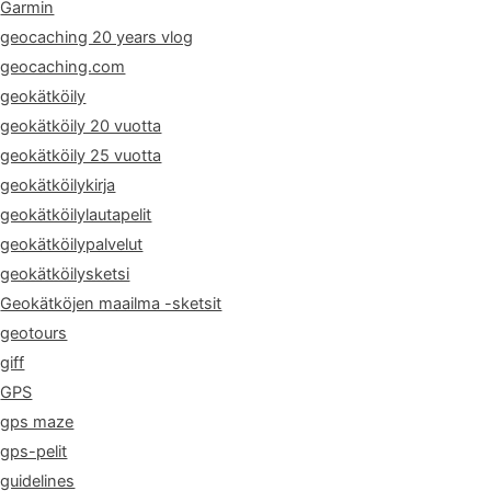
Garmin
geocaching 20 years vlog
geocaching.com
geokätköily
geokätköily 20 vuotta
geokätköily 25 vuotta
geokätköilykirja
geokätköilylautapelit
geokätköilypalvelut
geokätköilysketsi
Geokätköjen maailma -sketsit
geotours
giff
GPS
gps maze
gps-pelit
guidelines