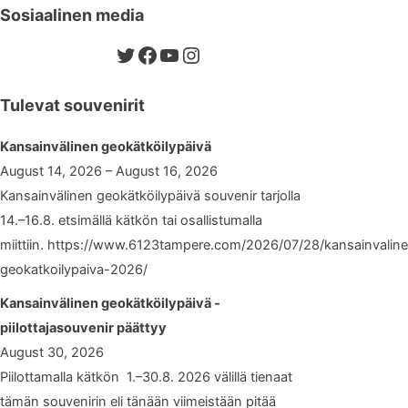
Sosiaalinen media
Twitter
Facebook
YouTube
Instagram
Tulevat souvenirit
Kansainvälinen geokätköilypäivä
August 14, 2026 – August 16, 2026
Kansainvälinen geokätköilypäivä souvenir tarjolla
14.–16.8. etsimällä kätkön tai osallistumalla
miittiin. https://www.6123tampere.com/2026/07/28/kansainvalin
geokatkoilypaiva-2026/
Kansainvälinen geokätköilypäivä -
piilottajasouvenir päättyy
August 30, 2026
Piilottamalla kätkön 1.–30.8. 2026 välillä tienaat
tämän souvenirin eli tänään viimeistään pitää