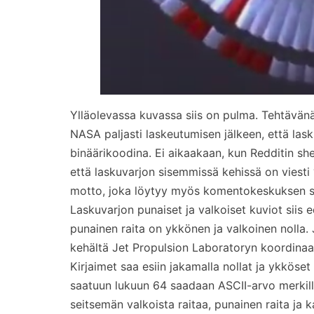
Ylläolevassa kuvassa siis on pulma. Tehtävänä o
NASA paljasti laskeutumisen jälkeen, että lasku
binäärikoodina. Ei aikaakaan, kun Redditin sher
että laskuvarjon sisemmissä kehissä on viesti
motto, joka löytyy myös komentokeskuksen se
Laskuvarjon punaiset ja valkoiset kuviot siis 
punainen raita on ykkönen ja valkoinen nolla. 
kehältä Jet Propulsion Laboratoryn koordinaa
Kirjaimet saa esiin jakamalla nollat ja ykköse
saatuun lukuun 64 saadaan ASCII-arvo merkille
seitsemän valkoista raitaa, punainen raita ja k