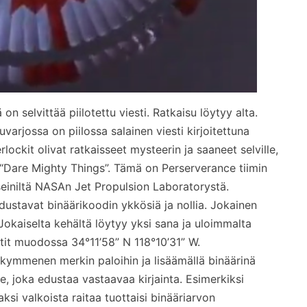
n selvittää piilotettu viesti. Ratkaisu löytyy alta.
varjossa on piilossa salainen viesti kirjoitettuna
lockit olivat ratkaisseet mysteerin ja saaneet selville,
 “Dare Mighty Things”. Tämä on Perserverance tiimin
iniltä NASAn Jet Propulsion Laboratorystä.
edustavat binäärikoodin ykkösiä ja nollia. Jokainen
Jokaiselta kehältä löytyy yksi sana ja uloimmalta
tit muodossa 34°11’58” N 118°10’31” W.
t kymmenen merkin paloihin ja lisäämällä binäärinä
, joka edustaa vastaavaa kirjainta. Esimerkiksi
aksi valkoista raitaa tuottaisi binääriarvon