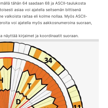
ämällä tähän 64 saadaan 68 ja ASCII-taulukosta
isesti asiaa voi ajatella seitsemän bittisenä
me valkoista raitaa eli kolme nollaa. Myös ASCII-
eroita voi ajatella myös aakkosnumeroina suoraan,
va näyttää kirjaimet ja koordinaatit suoraan.