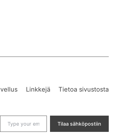
vellus
Linkkejä
Tietoa sivustosta
Type your email…
Tilaa sähköpostiin