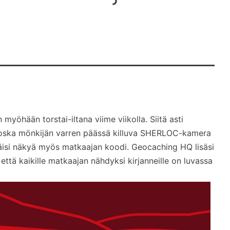
myöhään torstai-iltana viime viikolla. Siitä asti
 koska mönkijän varren päässä killuva SHERLOC-kamera
pitäisi näkyä myös matkaajan koodi. Geocaching HQ lisäsi
että kaikille matkaajan nähdyksi kirjanneille on luvassa