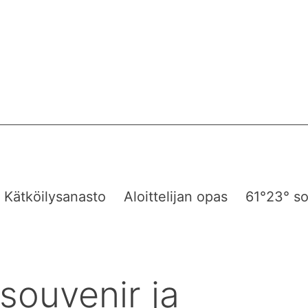
Kätköilysanasto
Aloittelijan opas
61°23° so
souvenir ja