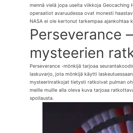
mennä vielä jopa useita viikkoja Geocaching H
operaatiot avaruudessa ovat monesti haastavi
NASA ei ole kertonut tarkempaa ajankohtaa k
Perseverance –
mysteerien ratko
Perseverance -mönkijä tarjoaa seurantakoodin 
laskuvarjo, jota mönkijä käytti laskeutuessaan
mysteerinratkojat tietysti ratkoivat pulman 
meille muille alla oleva kuva tarjoaa ratkottava
spoilausta.