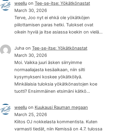
weellu
on
Tee-se-itse: Yökätkönastat
March 30, 2026
Terve, Joo nyt ei ehkä ole yökätköjen
piilottamisen paras hetki. Tulokset ovat
oikein hyviä ja itse asiassa koekin on vielä…
Juha
on
Tee-se-itse: Yökätkönastat
March 30, 2026
Moi. Vaikka juuri äsken siirryimme
normaaliajasta kesäaikaan, niin silti
kysymykseni koskee yökätköilyä.
Minkälaisia tuloksia yökätkönastojen koe
tuotti? Ensimmäinen etsimäni kätkö…
weellu
on
Kuukausi Rauman megaan
March 25, 2026
Kiitos OJ nokkelasta kommentista. Kuten
varmasti tiedät, niin Kemissä on 4.7. tulossa