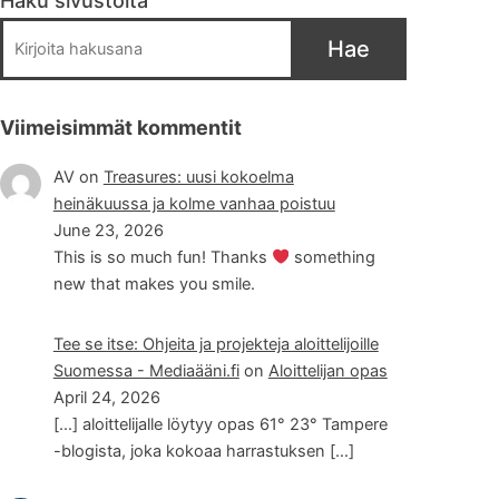
Haku sivustolta
Hae
Viimeisimmät kommentit
AV
on
Treasures: uusi kokoelma
heinäkuussa ja kolme vanhaa poistuu
June 23, 2026
This is so much fun! Thanks
something
new that makes you smile.
Tee se itse: Ohjeita ja projekteja aloittelijoille
Suomessa - Mediaääni.fi
on
Aloittelijan opas
April 24, 2026
[…] aloittelijalle löytyy opas 61° 23° Tampere
-blogista, joka kokoaa harrastuksen […]