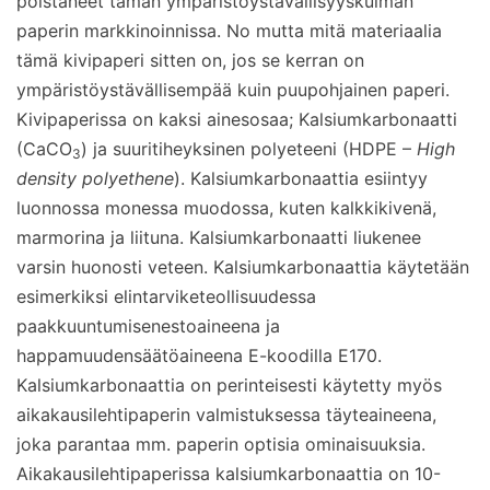
poistaneet tämän ympäristöystävällisyyskulman
paperin markkinoinnissa. No mutta mitä materiaalia
tämä kivipaperi sitten on, jos se kerran on
ympäristöystävällisempää kuin puupohjainen paperi.
Kivipaperissa on kaksi ainesosaa; Kalsiumkarbonaatti
(CaCO
) ja suuritiheyksinen polyeteeni (HDPE –
High
3
density polyethene
). Kalsiumkarbonaattia esiintyy
luonnossa monessa muodossa, kuten kalkkikivenä,
marmorina ja liituna. Kalsiumkarbonaatti liukenee
varsin huonosti veteen. Kalsiumkarbonaattia käytetään
esimerkiksi elintarviketeollisuudessa
paakkuuntumisenestoaineena ja
happamuudensäätöaineena E-koodilla E170.
Kalsiumkarbonaattia on perinteisesti käytetty myös
aikakausilehtipaperin valmistuksessa täyteaineena,
joka parantaa mm. paperin optisia ominaisuuksia.
Aikakausilehtipaperissa kalsiumkarbonaattia on 10-