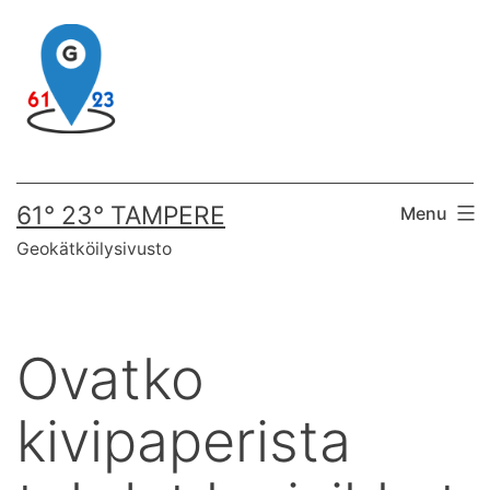
Skip
to
content
61° 23° TAMPERE
Menu
Geokätköilysivusto
Ovatko
kivipaperista