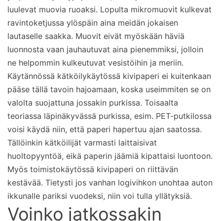
luulevat muovia ruoaksi. Lopulta mikromuovit kulkevat
ravintoketjussa ylöspäin aina meidän jokaisen
lautaselle saakka. Muovit eivät myöskään häviä
luonnosta vaan jauhautuvat aina pienemmiksi, jolloin
ne helpommin kulkeutuvat vesistöihin ja meriin.
Käytännössä kätköilykäytössä kivipaperi ei kuitenkaan
pääse tällä tavoin hajoamaan, koska useimmiten se on
valolta suojattuna jossakin purkissa. Toisaalta
teoriassa läpinäkyvässä purkissa, esim. PET-putkilossa
voisi käydä niin, että paperi hapertuu ajan saatossa.
Tällöinkin kätköilijät varmasti laittaisivat
huoltopyyntöä, eikä paperin jäämiä kipattaisi luontoon.
Myös toimistokäytössä kivipaperi on riittävän
kestävää. Tietysti jos vanhan logivihkon unohtaa auton
ikkunalle pariksi vuodeksi, niin voi tulla yllätyksiä.
Voinko jatkossakin