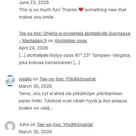
June 23, 2026
This is so much fun! Thanks
something new that
makes you smile.
Tee se itse: Ohjeita ja projekteja aloittelijoille Suomessa
- Mediaääni.fi
on
Aloittelijan opas
April 24, 2026
[…] aloittelijalle löytyy opas 61° 23° Tampere -blogista,
joka kokoaa harrastuksen […]
weellu
on
Tee-se-itse: Yökätkönastat
March 30, 2026
Terve, Joo nyt ei ehkä ole yökätköjen piilottamisen
paras hetki. Tulokset ovat oikein hyviä ja itse asiassa
koekin on vielä…
Juha
on
Tee-se-itse: Yökätkönastat
March 30, 2026