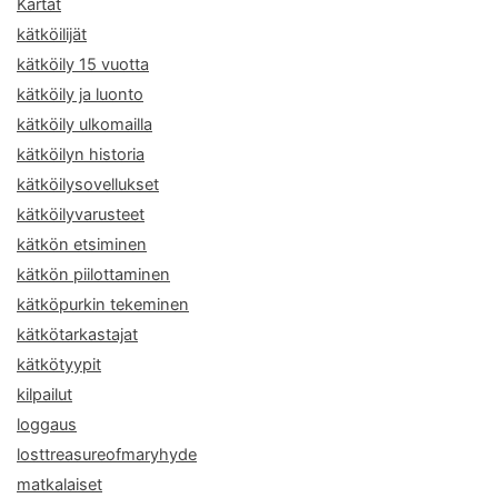
Kartat
kätköilijät
kätköily 15 vuotta
kätköily ja luonto
kätköily ulkomailla
kätköilyn historia
kätköilysovellukset
kätköilyvarusteet
kätkön etsiminen
kätkön piilottaminen
kätköpurkin tekeminen
kätkötarkastajat
kätkötyypit
kilpailut
loggaus
losttreasureofmaryhyde
matkalaiset