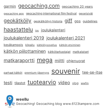
geocaching.com
garmin
geocaching 20 years
geocaching international film festival
geoetsivät
geocaching app
geokätköily
giff
gps
geokätköilyn historia
guidelines
haastattelu
joulukalenteri
ios
joulukalenteri 2019
joulukalenteri 2021
kesäkamppis
kilpailu
kätköilysovellus
kätkön etsiminen
kätkön piilottaminen
kätkötarkastajat
matkalaiset
mega
matkaraportti
miitti
ohjenuorat
souvenir
tee-se-itse
parhaat kätköt
premium-jäsenyys
tuotearvio
video
testi
tilastot
vlog
wwfm
weellu
Geocaching! Geocaching blog www.6123tampere.com