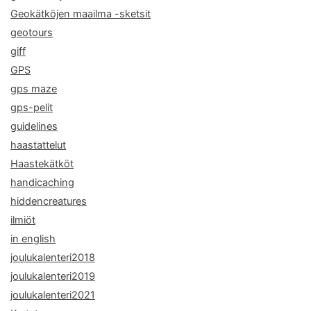
Geokätköjen maailma -sketsit
geotours
giff
GPS
gps maze
gps-pelit
guidelines
haastattelut
Haastekätköt
handicaching
hiddencreatures
ilmiöt
in english
joulukalenteri2018
joulukalenteri2019
joulukalenteri2021