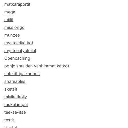
matkaraportit
mega
miitit
missiongc
munzee
mysteerikätköt
mysteerityökalut
Opencaching
pohjoismaiden vanhimmat kätköt
satelliittipaikannus
shareables
sketsit
talvikätköily
taskulamput
tee-se-itse
testit
tilastot