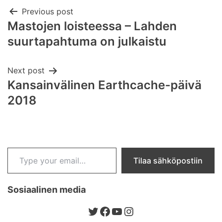
Post
Previous post
Mastojen loisteessa – Lahden
navigation
suurtapahtuma on julkaistu
Next post
Kansainvälinen Earthcache-päivä
2018
Type your email…
Tilaa sähköpostiin
Sosiaalinen media
Twitter
Facebook
YouTube
Instagram