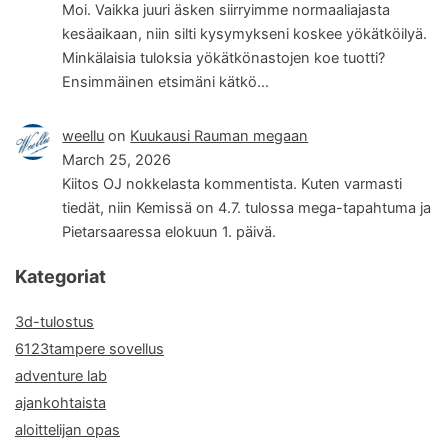
Moi. Vaikka juuri äsken siirryimme normaaliajasta
kesäaikaan, niin silti kysymykseni koskee yökätköilyä.
Minkälaisia tuloksia yökätkönastojen koe tuotti?
Ensimmäinen etsimäni kätkö…
weellu
on
Kuukausi Rauman megaan
March 25, 2026
Kiitos OJ nokkelasta kommentista. Kuten varmasti
tiedät, niin Kemissä on 4.7. tulossa mega-tapahtuma ja
Pietarsaaressa elokuun 1. päivä.
Kategoriat
3d-tulostus
6123tampere sovellus
adventure lab
ajankohtaista
aloittelijan opas