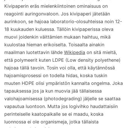
Kivipaperin eräs mielenkiintoinen ominaisuus on
reagointi auringonvaloon. Jos kivipaperi jätetään
aurinkoon, se hajoaa laboratorio-olosuhteissa noin 12-
18 kuukauden kuluessa. Tällöin kivipaperissa oleva
muovi joidenkin väittämien mukaan haihtuu, mikä
kuulostaa hieman erikoiselta. Toisaalta ainakin
maailman luotettavin lähde
Wikipedia
on sitä mieltä,
että polymeerit kuten LDPE (Low density polyethene)
hajoaa tällä tavoin. Tosin voi olla, että käytännössä
hajoamisprosessi on todella hidas, koska tuskin
muuten HDPE olisi ympäristön kannalta ongelma. Joka
tapauksessa jos ja kun muovia jää tällaisessa
valohajoamisessa (photodegrading) jäljelle se saattaa
vapautua luontoon. Mutta jos logivihko haudattaisiin
perinteiselle kaatopaikalle se ei maadu, koska
luonnossa ei ole organismeja, jotka tällaista