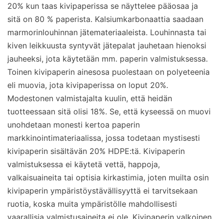
20% kun taas kivipaperissa se näyttelee pääosaa ja
sitä on 80 % paperista. Kalsiumkarbonaattia saadaan
marmorinlouhinnan jätemateriaaleista. Louhinnasta tai
kiven leikkuusta syntyvät jätepalat jauhetaan hienoksi
jauheeksi, jota käytetään mm. paperin valmistuksessa.
Toinen kivipaperin ainesosa puolestaan on polyeteenia
eli muovia, jota kivipaperissa on loput 20%.
Modestonen valmistajalta kuulin, että heidän
tuotteessaan sitä olisi 18%. Se, että kyseessä on muovi
unohdetaan monesti kertoa paperin
markkinointimateriaalissa, jossa todetaan mystisesti
kivipaperin sisältävän 20% HDPE:tä. Kivipaperin
valmistuksessa ei käytetä vettä, happoja,
valkaisuaineita tai optisia kirkastimia, joten muilta osin
kivipaperin ympäristöystävällisyyttä ei tarvitsekaan
ruotia, koska muita ympäristölle mahdollisesti
vaarallisia valmistusaineita ei ole. Kivipaperin valkoinen