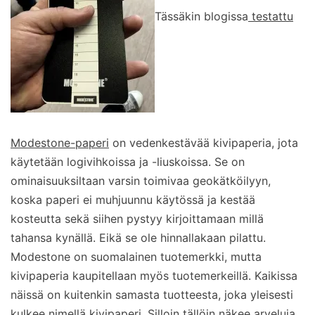
Tässäkin blogissa
testattu
Modestone-paperi
on vedenkestävää kivipaperia, jota
käytetään logivihkoissa ja -liuskoissa. Se on
ominaisuuksiltaan varsin toimivaa geokätköilyyn,
koska paperi ei muhjuunnu käytössä ja kestää
kosteutta sekä siihen pystyy kirjoittamaan millä
tahansa kynällä. Eikä se ole hinnallakaan pilattu.
Modestone on suomalainen tuotemerkki, mutta
kivipaperia kaupitellaan myös tuotemerkeillä. Kaikissa
näissä on kuitenkin samasta tuotteesta, joka yleisesti
kulkee nimellä kivipaperi. Silloin tällöin näkee arveluja