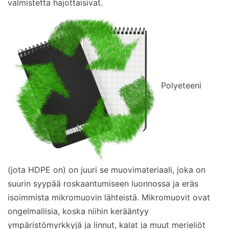
valmistetta hajottaisivat.
Polyeteeni
(jota HDPE on) on juuri se muovimateriaali, joka on
suurin syypää roskaantumiseen luonnossa ja eräs
isoimmista mikromuovin lähteistä. Mikromuovit ovat
ongelmallisia, koska niihin kerääntyy
ympäristömyrkkyjä ja linnut, kalat ja muut merieliöt