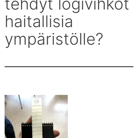
tehdyt logivihkot
haitallisia
ympäristölle?