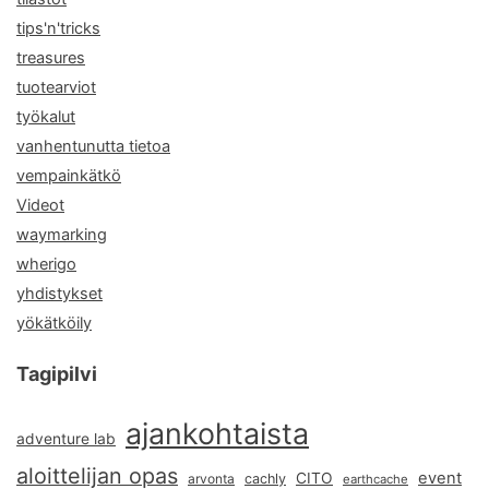
tips'n'tricks
treasures
tuotearviot
työkalut
vanhentunutta tietoa
vempainkätkö
Videot
waymarking
wherigo
yhdistykset
yökätköily
Tagipilvi
ajankohtaista
adventure lab
aloittelijan opas
event
CITO
arvonta
cachly
earthcache