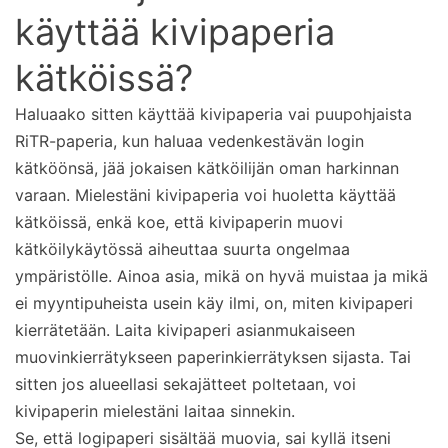
käyttää kivipaperia
kätköissä?
Haluaako sitten käyttää kivipaperia vai puupohjaista
RiTR-paperia, kun haluaa vedenkestävän login
kätköönsä, jää jokaisen kätköilijän oman harkinnan
varaan. Mielestäni kivipaperia voi huoletta käyttää
kätköissä, enkä koe, että kivipaperin muovi
kätköilykäytössä aiheuttaa suurta ongelmaa
ympäristölle. Ainoa asia, mikä on hyvä muistaa ja mikä
ei myyntipuheista usein käy ilmi, on, miten kivipaperi
kierrätetään. Laita kivipaperi asianmukaiseen
muovinkierrätykseen paperinkierrätyksen sijasta. Tai
sitten jos alueellasi sekajätteet poltetaan, voi
kivipaperin mielestäni laitaa sinnekin.
Se, että logipaperi sisältää muovia, sai kyllä itseni