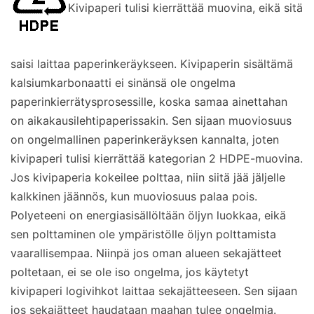
Kivipaperi tulisi kierrättää muovina, eikä sitä
saisi laittaa paperinkeräykseen. Kivipaperin sisältämä
kalsiumkarbonaatti ei sinänsä ole ongelma
paperinkierrätysprosessille, koska samaa ainettahan
on aikakausilehtipaperissakin. Sen sijaan muoviosuus
on ongelmallinen paperinkeräyksen kannalta, joten
kivipaperi tulisi kierrättää kategorian 2 HDPE-muovina.
Jos kivipaperia kokeilee polttaa, niin siitä jää jäljelle
kalkkinen jäännös, kun muoviosuus palaa pois.
Polyeteeni on energiasisällöltään öljyn luokkaa, eikä
sen polttaminen ole ympäristölle öljyn polttamista
vaarallisempaa. Niinpä jos oman alueen sekajätteet
poltetaan, ei se ole iso ongelma, jos käytetyt
kivipaperi logivihkot laittaa sekajätteeseen. Sen sijaan
jos sekajätteet haudataan maahan tulee ongelmia.