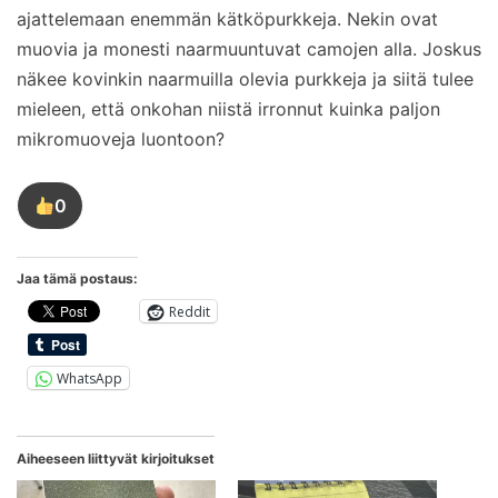
ajattelemaan enemmän kätköpurkkeja. Nekin ovat
muovia ja monesti naarmuuntuvat camojen alla. Joskus
näkee kovinkin naarmuilla olevia purkkeja ja siitä tulee
mieleen, että onkohan niistä irronnut kuinka paljon
mikromuoveja luontoon?
0
Tykkää
tästä
kirjoituksesta
Jaa tämä postaus:
Reddit
WhatsApp
Aiheeseen liittyvät kirjoitukset