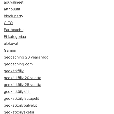
apuvälineet
attribuutit
block party
CITO
Earthcache
Ei kategoriaa
elokuvat
Garmin
geocaching 20 years vlog
geocaching.com
geokätköily
geokätköily 20 vuotta
geokätköily 25 vuotta
geokätköilykirja
geokätköilylautapelit
geokätköilypalvelut
geokätköilysketsi